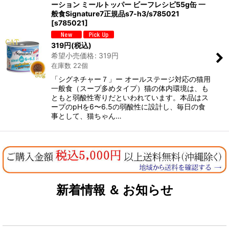
ーション ミールトッパー ビーフレシピ55g缶 一
般食Signature7正規品s7-h3/s785021
[
s785021
]
319
円
(税込)
希望小売価格
:
319
円
在庫数 22個
「シグネチャー７」ー オールステージ対応の猫用
一般食（スープ多めタイプ）猫の体内環境は、も
ともと弱酸性寄りだといわれています。本品はス
ープのpHを6〜6.5の弱酸性に設計し、毎日の食
事として、猫ちゃん…
新着情報 ＆ お知らせ