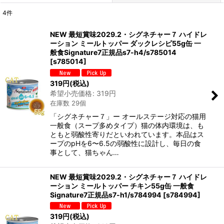
4
件
表示数
:
NEW 最短賞味2029.2・シグネチャー７ ハイドレ
ーション ミールトッパー ダックレシピ55g缶 一
在庫あり
般食Signature7正規品s7-h4/s785014
[
s785014
]
並び順
:
319
円
(税込)
希望小売価格
:
319
円
絞り込む
在庫数 29個
「シグネチャー７」ー オールステージ対応の猫用
一般食（スープ多めタイプ）猫の体内環境は、も
ともと弱酸性寄りだといわれています。本品はス
ープのpHを6〜6.5の弱酸性に設計し、毎日の食
事として、猫ちゃん…
NEW 最短賞味2029.2・シグネチャー７ ハイドレ
ーション ミールトッパー チキン55g缶 一般食
Signature7正規品s7-h1/s784994
[
s784994
]
319
円
(税込)