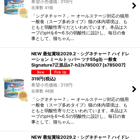
希望小売価格
:
319
円
在庫数 41個
「シグネチャー７」ー オールステージ対応の猫用
一般食（スープ多めタイプ）猫の体内環境は、も
ともと弱酸性寄りだといわれています。本品はス
ープのpHを6〜6.5の弱酸性に設計し、毎日の食
事として、猫ちゃん…
NEW 最短賞味2029.2・シグネチャー７ ハイドレ
ーション ミールトッパー ツナ55g缶 一般食
Signature7正規品s7-h2/s785007
[
s785007
]
319
円
(税込)
希望小売価格
:
319
円
在庫数 48個
「シグネチャー７」ー オールステージ対応の猫用
一般食（スープ多めタイプ）猫の体内環境は、も
ともと弱酸性寄りだといわれています。本品はス
ープのpHを6〜6.5の弱酸性に設計し、毎日の食
事として、猫ちゃん…
NEW 最短賞味2029.2・シグネチャー７ ハイドレ