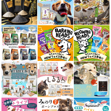
愛猫用ウェット300円以下コーナー
全年齢対応 フード for CAT
キトン用 フード for CAT
成猫用 フード for CAT
シニア猫用 フード for CAT
皮膚・被毛ケア対応 フード for CAT
食物アレルギー対応キャットフード
腎臓ケア対応キャットフード