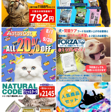
特集 エアドライフード
特殊製法のドッグフード
特殊製法のキャットフード
全年齢対応 フード for DOG
パピー用 フード for DOG
成犬用 フード for DOG
シニア犬用フード for DOG
食物アレルギー対応 ドッグフード