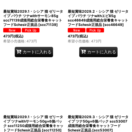
最短賞味2029.1・シシア 猫 ゼリータ
最短賞味2029.2・シシア 猫 ゼリータ
イプ パウチ ツナwithサーモン85g
イプ パウチ ツナwithエビ85g
scc71139成猫用総合栄養食キャット
scc46649成猫用総合栄養食キャット
フードSchesir正規品
[
scc71139
]
フードSchesir正規品
[
scc46649
]
473
円
(税込)
473
円
(税込)
希望小売価格
:
473
円
希望小売価格
:
473
円
カートに入れる
カートに入れる
最短賞味2029.1・シシア 猫 ゼリータ
最短賞味2029.3・シシア 猫 ゼリータ
イプ ツナwithサーモン50g×6個パッ
イプ ツナ50g×6個パック scc53007
ク scc11250成猫用総合栄養食キャッ
成猫用総合栄養食キャットフード
トフードSchesir正規品
[
scc11250
]
Schesir正規品
[
scc53007
]