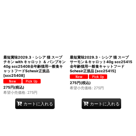
在庫あり
並び順
:
絞り込む
最短賞味2029.3・シシア 猫 スープ
最短賞味2029.3・シシア 猫 スープ
チキン with キャロット ＆ パンプキン
サーモン＆キャロット40g scc25415
40g scc25408全年齢猫用一般食キ
全年齢猫用一般食キャットフード
ャットフードSchesir正規品
Schesir正規品
[
scc25415
]
[
scc25408
]
275
円
(税込)
275
円
(税込)
希望小売価格
:
275
円
希望小売価格
:
275
円
カートに入れる
カートに入れる