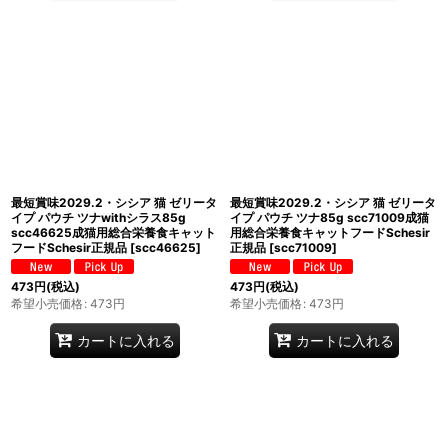
最短賞味2029.2・シシア 猫 ゼリータ
最短賞味2029.2・シシア 猫 ゼリータ
イプ パウチ ツナwithシラス85g
イプ パウチ ツナ85g scc71009成猫
scc46625成猫用総合栄養食キャット
用総合栄養食キャットフードSchesir
フードSchesir正規品
[
scc46625
]
正規品
[
scc71009
]
473
円
(税込)
473
円
(税込)
希望小売価格
:
473
円
希望小売価格
:
473
円
カートに入れる
カートに入れる