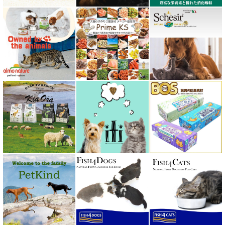
プレスティージ PRESTIGE
プロデン ProDen
ベイリーコー Bailey+Co
ベッツソリューション VetSolution
ベッツラボ Vets Labo
ペットカインド PetKind
ペトコト PETOKOTO
ホワイトフォックス
ボンショーズペット bonnechose pet
ママクック