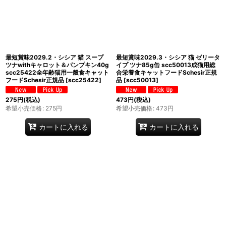
最短賞味2029.2・シシア 猫 スープ
最短賞味2029.3・シシア 猫 ゼリータ
ツナwithキャロット＆パンプキン40g
イプ ツナ85g缶 scc50013成猫用総
scc25422全年齢猫用一般食キャット
合栄養食キャットフードSchesir正規
フードSchesir正規品
[
scc25422
]
品
[
scc50013
]
275
円
(税込)
473
円
(税込)
希望小売価格
:
275
円
希望小売価格
:
473
円
カートに入れる
カートに入れる