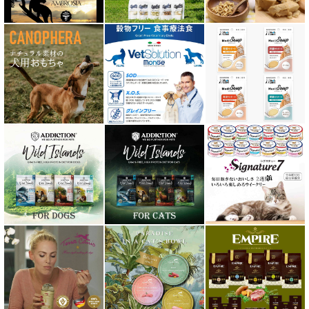
ナチュラルハーベスト Natural Harvest
Nanki Japan ナンキジャパン
ニュートライプ NUTRIPE
ｐＨ バランス キャット ウォーター
ネイチャーベット NaturVet
バーキングヘッズ BARKING HEADS
ハーロウブレンド Harlow Blend
バイオトロール・バイオフレッシュ Byotrol
バリアサプリ
Haere Mai ハレマエ