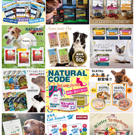
肝臓ケア対応キャットフード
免疫サポート 猫用
低脂肪 ドライフード for CAT
水分補給用ウェットフード for CAT
特集 穀物不使用 キャットフード（ドライ）
エアドライ キャットフード
フリーズドライ キャットフード
おやつ全アイテム