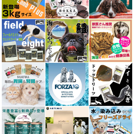
アーテミス ARTEMIS
イティ iti
ウェルネス ヘルシーバランス
ウルフブラット WOLFSBLUT
エーワン AWAN DOG FOOD
エーにゃん Anyan 猫用おやつ
エクイリブリア EQUILIBRIA
エンパイア EMPIRE
オージー ラム プラス Aussie Lamb Plus
カントリーロード Country Roads