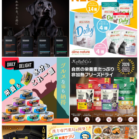
心臓ケア対応ドッグフード
皮膚・被毛ケア対応 フード for DOG
低脂肪 ドライフード for DOG
特集 ドッグフードの涙やけ対策
特集 穀物不使用 ドッグフード（ドライ）
フリーズドライ ドッグフード
エアドライ ドッグフード