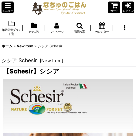
メニュー
カート
ログイン
年齢症状ブラン
カテゴリ
マイページ
商品検索
カレンダー
ド別
ホーム
>
New Item
>
シシア Schesir
シシア Schesir
[
New Item
]
【Schesir】シシア