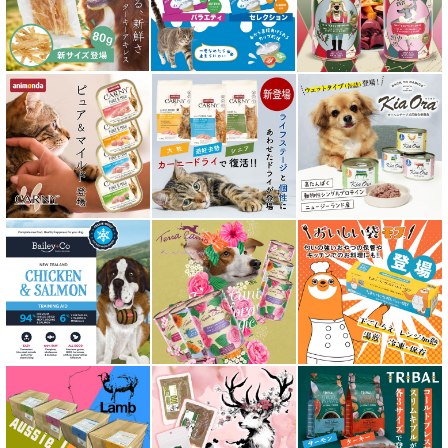
素材そのまま
アイファクトリーおやつ
アタスキャット Aatas Cat
アディクション Addiction
アニモンダ ANIMONDA
アマノヴァ Amanova
アルモネイチャー almo nature
アンブロシア AMBROSIA
アートゥー AATU