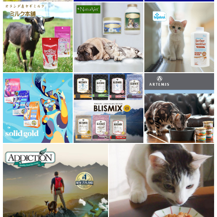
ミャウ MEOW
ミャオイングヘッズ MEOWING HEADS
ミルク本舗
ムーラムーラ Moora Moora
ルイトモ RUITOMO
ロザイボトル
ロッカ ROKKA
ワイルドランド Wildes Land
わんぽうやく
ワフ WOOF
ナチュラル重曹 アイテム合同会社