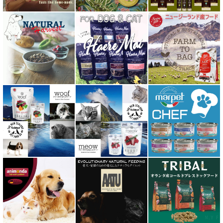
阪急ハロードッグ
プロバイオデンタルPet
ビィ・ナチュラル be-NatuRal
ヒマラヤ ドッグ チーズ チュウ
ファープラスト 歯みがきガム
フィッシュ4 ペットフード正規品
フィールドエイト
フォルツァ10 FORZA10
プライムケイズ さかい企画
ブリスミックス BLISMIX