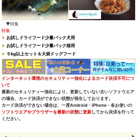
水素シリーズ
臭わない袋BOS
▼特集
特集
自然流
お試しドライフード少量パック犬用
お試しドライフード少量パック猫用
M.Y Forest推奨品
５kg以上セット＆大袋ドッグフード
フォルツァ10犬キャンペーン
一口笑 Ikkosho
インターネット環境のセキュリティー強化によるカード決済不可につ
いて
デイリーディライト DAILY DELIGHT
最新のセキュリティー強化により、更新していない古いソフトウエア
の場合、カード決済ができない状態が発生しております。
RENA DOG レナドッグ
カード決済ができない場合は、一度Android・iPhone・各お使いの
ソフトウエアやブラウザーを最新の状態に更新
してから決済を行って
PetO’CERA ペットセラ
ください。