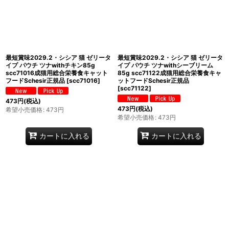
最短賞味2029.2・シシア 猫 ゼリータ
最短賞味2029.2・シシア 猫 ゼリータ
イプ パウチ ツナwithチキン85g
イプ パウチ ツナwithシーブリーム
scc71016成猫用総合栄養食キャット
85g scc71122成猫用総合栄養食キャ
フードSchesir正規品
[
scc71016
]
ットフードSchesir正規品
[
scc71122
]
473
円
(税込)
473
円
(税込)
希望小売価格
:
473
円
希望小売価格
:
473
円
カートに入れる
カートに入れる