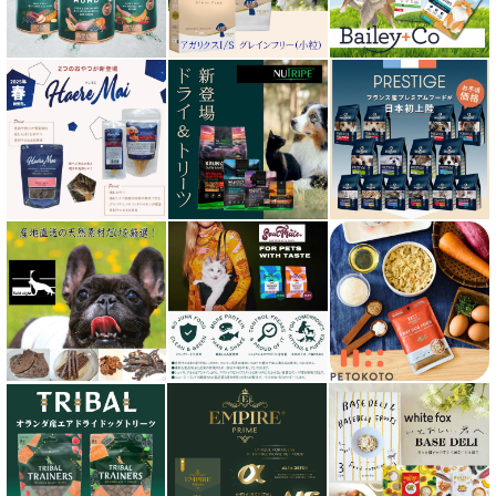
キアオラ kiaora
キャノフィラ
グリーンフィッシュ GreenFish
ケリーアンドコー Kelly＆Co’s
サンデーペッツ Sunday Pets
サンユー研究所
シェフ SHEF
シグネチャー７（Signature7）正規輸入品
シシア Schesir
獣医さん推奨シリーズ