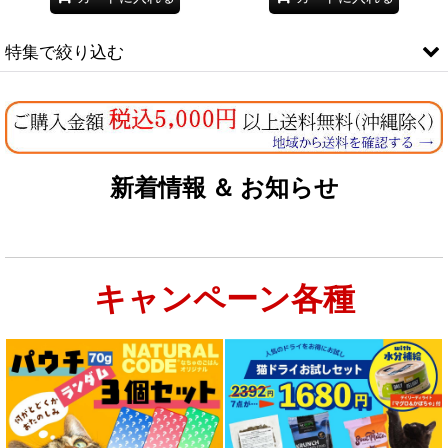
特集で絞り込む
なちゅのオリジナルセット
お試しドライフード少量パック犬用
新着情報 ＆ お知らせ
お試しドライフード少量パック猫用
キャンペーン各種
特集：大型犬＆多頭飼い用：セット＆大袋ドッグフード
特集 グリーントライプ（第４胃）とは
特集 フリーズドライ