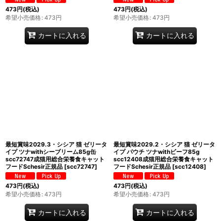
473
円
(税込)
473
円
(税込)
希望小売価格
:
473
円
希望小売価格
:
473
円
カートに入れる
カートに入れる
最短賞味2029.3・シシア 猫 ゼリータ
最短賞味2029.2・シシア 猫 ゼリータ
イプ ツナwithシーブリーム85g缶
イプ パウチ ツナwithビーフ85g
scc72747成猫用総合栄養食キャット
scc12408成猫用総合栄養食キャット
フードSchesir正規品
[
scc72747
]
フードSchesir正規品
[
scc12408
]
473
円
(税込)
473
円
(税込)
希望小売価格
:
473
円
希望小売価格
:
473
円
カートに入れる
カートに入れる