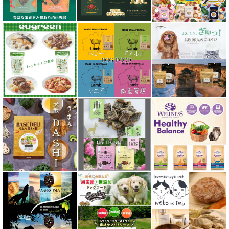
シルクフル SILKFULL
ジーランディア Zealandia
スマイリー Smiley
ソウルメイト SoulMate
ソリッドゴールド Solid Gold
ディアブロ（Deer Blow）
テラカニス TerraCanis
テラフェリス TerraFelis
テラカニス ハーバルヒーローズ
トライバル TRIBAL
ナチュラルコード NATURAL CODE