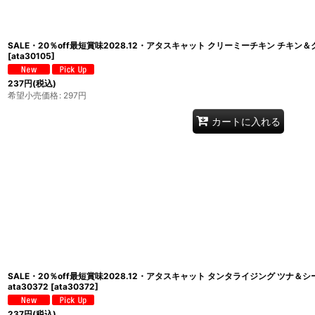
SALE・20％off最短賞味2028.12・アタスキャット クリーミーチキン チキン＆ク
[
ata30105
]
237
円
(税込)
希望小売価格
:
297
円
カートに入れる
SALE・20％off最短賞味2028.12・アタスキャット タンタライジング ツナ＆
ata30372
[
ata30372
]
237
円
(税込)