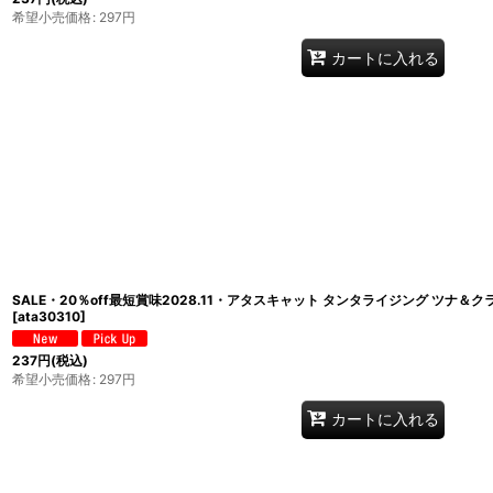
希望小売価格
:
297
円
カートに入れる
SALE・20％off最短賞味2028.11・アタスキャット タンタライジング ツナ＆クラブ
[
ata30310
]
237
円
(税込)
希望小売価格
:
297
円
カートに入れる