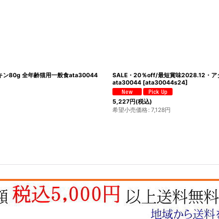
ン80g 全年齢猫用一般食ata30044
SALE・20％off/最短賞味2028.1
ata30044
[
ata30044s24
]
5,227
円
(税込)
希望小売価格
:
7,128
円