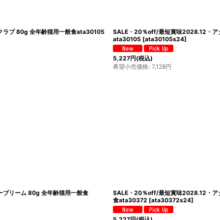
絞り込む
ラブ 80g 全年齢猫用一般食ata30105
SALE・20％off/最短賞味2028.1
ata30105
[
ata30105s24
]
5,227
円
(税込)
希望小売価格
:
7,128
円
シーブリーム 80g 全年齢猫用一般食
SALE・20％off/最短賞味2028.1
食ata30372
[
ata30372s24
]
5,227
円
(税込)