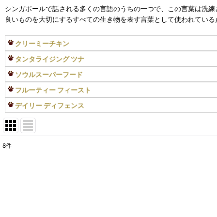
シンガポールで話される多くの言語のうちの一つで、この言葉は洗練
良いものを大切にするすべての生き物を表す言葉として使われている
クリーミーチキン
タンタライジング ツナ
ソウルスーパーフード
フルーティー フィースト
デイリー ディフェンス
8
件
表示数
:
在庫あり
並び順
: