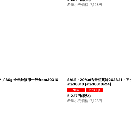
希望小売価格
:
7,128
円
 80g 全年齢猫用一般食ata30310
SALE・20％off/最短賞味2028.1
ata30310
[
ata30310s24
]
5,227
円
(税込)
希望小売価格
:
7,128
円