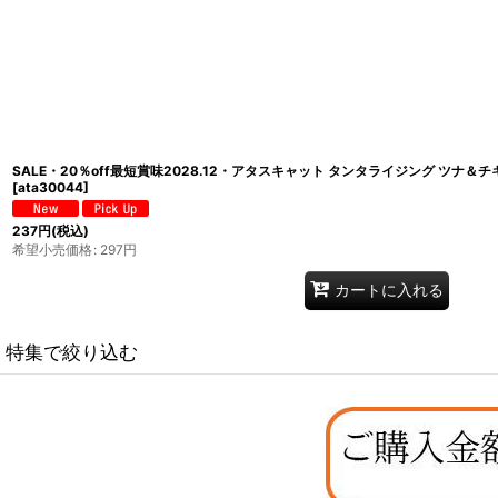
SALE・20％off最短賞味2028.12・アタスキャット タンタライジング ツナ＆チキ
[
ata30044
]
237
円
(税込)
希望小売価格
:
297
円
カートに入れる
特集で絞り込む
なちゅのオリジナルセット
お試しドライフード少量パック犬用