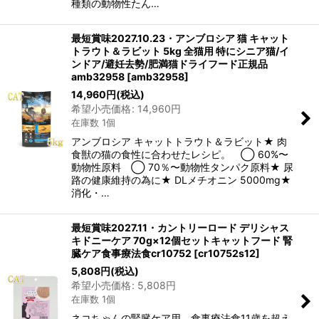
種類の動物性たん…
最短賞味2027.10.23・アンブロシア 猫 キャット
トラウト＆ラビット 5kg 全猫用 特にシニア猫/イ
ンドア/避妊去勢/肥満猫ドライフード正規品
amb32958
[
amb32958
]
14,960
円
(税込)
希望小売価格
:
14,960
円
在庫数 1個
アンブロシア キャットトラウト＆ラビット★ 肉
食獣の猫の食性に合わせたレシピ。 ◯ 60%〜
動物性原料 ◯ 70％〜動物性タンパク原料★ 尿
路の健康維持の為に★ DLメチオニン 5000mg★
消化・…
最短賞味2027.11・カントリーロード デリシャス
キドニーケア 70g×12個セットキャットフード 腎
臓ケア食事療法食cr10752
[
cr10752s12
]
5,808
円
(税込)
希望小売価格
:
5,808
円
在庫数 1個
ネコちゃんの腎臓ケア用 食事療法食11歳を超え