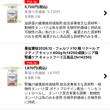
5,720
円
(税込)
希望小売価格
:
5,720
円
在庫数 2個
泌尿器の健康維持成猫用 総合栄養食主な原材料・
動物性タンパクは魚を使用 生物学的価値と持続化
可能性の高い魚のタンパク質。 厳選された原材料
のみを使用 厳選された高品質な原材料のみを使…
最短賞味2026.12・フォルツァ10 猫 リナール ア
クティブ キャット400g fo14250成猫シニア猫
腎臓ケア キャットフード正規品
[
fo14250
]
1,870
円
(税込)
希望小売価格
:
1,870
円
在庫数 5個
腎臓の健康維持成猫用 総合栄養食主な原材料・植
物性タンパク質 ポテトプロテイン配合：リンをコ
ントロールし、タンパク質含有量を調整・動物性
タンパクは魚のみを使用 生物学的価値と生物学的
に持続…