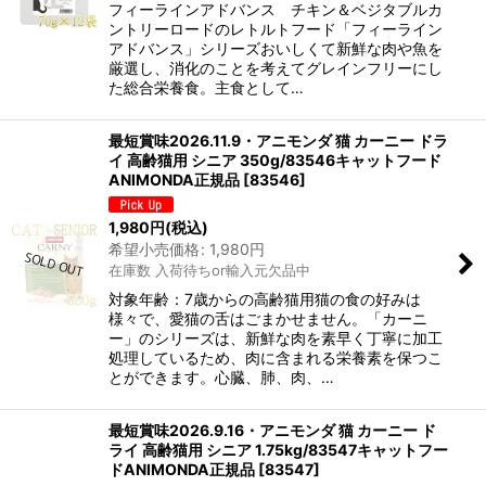
フィーラインアドバンス チキン＆ベジタブルカ
ントリーロードのレトルトフード「フィーライン
アドバンス」シリーズおいしくて新鮮な肉や魚を
厳選し、消化のことを考えてグレインフリーにし
た総合栄養食。主食として…
最短賞味2026.11.9・アニモンダ 猫 カーニー ドラ
イ 高齢猫用 シニア 350g/83546キャットフード
ANIMONDA正規品
[
83546
]
1,980
円
(税込)
希望小売価格
:
1,980
円
在庫数 入荷待ちor輸入元欠品中
対象年齢：7歳からの高齢猫用猫の食の好みは
様々で、愛猫の舌はごまかせません。「カーニ
ー」のシリーズは、新鮮な肉を素早く丁寧に加工
処理しているため、肉に含まれる栄養素を保つこ
とができます。心臓、肺、肉、…
最短賞味2026.9.16・アニモンダ 猫 カーニー ド
ライ 高齢猫用 シニア 1.75kg/83547キャットフー
ドANIMONDA正規品
[
83547
]