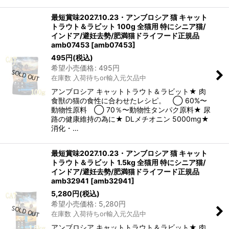
最短賞味2027.10.23・アンブロシア 猫 キャット
トラウト＆ラビット 100g 全猫用 特にシニア猫/
インドア/避妊去勢/肥満猫ドライフード正規品
amb07453
[
amb07453
]
495
円
(税込)
希望小売価格
:
495
円
在庫数 入荷待ちor輸入元欠品中
アンブロシア キャットトラウト＆ラビット★ 肉
食獣の猫の食性に合わせたレシピ。 ◯ 60%〜
動物性原料 ◯ 70％〜動物性タンパク原料★ 尿
路の健康維持の為に★ DLメチオニン 5000mg★
消化・…
最短賞味2027.10.23・アンブロシア 猫 キャット
トラウト＆ラビット 1.5kg 全猫用 特にシニア猫/
インドア/避妊去勢/肥満猫ドライフード正規品
amb32941
[
amb32941
]
5,280
円
(税込)
希望小売価格
:
5,280
円
在庫数 入荷待ちor輸入元欠品中
アンブロシア キャットトラウト＆ラビット★ 肉