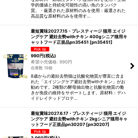
学的価値と持続化可能性の高い魚のタンパク
質。・厳選された原材料のみを使用：厳選された
高品質な原材料のみを使用す…
最短賞味2027.7.15・プレスティージ 猫用 エイジ
ングケア 避妊去勢withチキン 400gシニア猫用キ
ャットフード正規品pn35451
[
pn35451
]
990
円
(税込)
希望小売価格
:
990
円
在庫数 19個
8歳からの避妊去勢猫は抗酸化物質が豊富に含ま
れた「エイジングケア避妊去勢withチキン」がお
勧めです。2種類の酵母抽出物と抗酸化物質の働
きが免疫の維持をサポートします。原材料：デハ
イドレイテッドプロテ…
最短賞味2027.6.17・プレスティージ 猫用 エイジ
ングケア 避妊去勢withチキン 2kgシニア猫用キャ
ットフード正規品pn30207
[
pn30207
]
3,960
円
(税込)