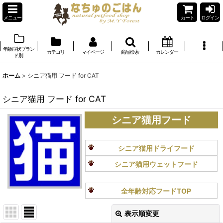
メニュー
カート
ログイン
年齢症状ブラン
カテゴリ
マイページ
商品検索
カレンダー
ド別
ホーム
>
シニア猫用 フード for CAT
シニア猫用 フード for CAT
シニア猫用フード
シニア猫用ドライフード
シニア猫用ウェットフード
全年齢対応フードTOP
表示順変更
閉じる