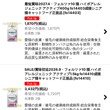
最短賞味2027.4・フォルツァ10 猫 ハイポアレル
ジェニック アクティブ400g fo14403成猫シニア
猫キャットフード正規品
[
fo14403
]
1,870
円
(税込)
希望小売価格
:
1,870
円
在庫数 2個
愛猫の皮膚・被毛の健康維持成猫用 総合栄養食主
な原材料・動物性タンパクは魚のみを使用：生物
学的価値と持続化可能性の高い魚のタンパク
質。・厳選された原材料のみを使用：厳選された
高品質な原材料のみを使用す…
SALE/賞味切迫2026.9・フォルツァ10 猫 ハイポ
アレルジェニック アクティブ1.5kg fo14410成猫
シニア猫キャットフード正規品
[
fo14410
]
3,432
円
(税込)
希望小売価格
:
5,720
円
在庫数 2個
愛猫の皮膚・被毛の健康維持成猫用 総合栄養食主
な原材料・動物性タンパクは魚のみを使用：生物