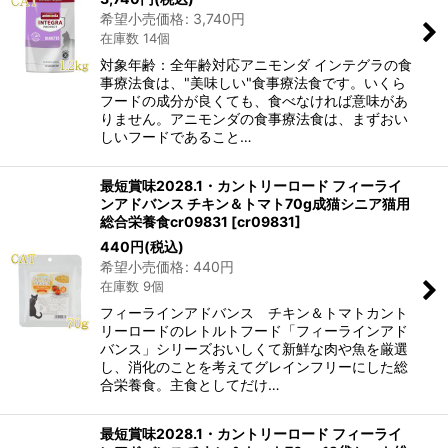
希望小売価格
:
3,740
円
在庫数 14個
対象年齢：全年齢対応アニモンダ インテグラの食
事療法食は、"美味しい"食事療法食です。いくら
フードの成分が良くても、食べなければ意味があ
りません。アニモンダの食事療法食は、まずおい
しいフードであること…
最短賞味2028.1・カントリーロード フィーライ
ンアドバンス チキン＆トマト70g成猫シニア猫用
総合栄養食cr09831
[
cr09831
]
440
円
(税込)
希望小売価格
:
440
円
在庫数 9個
フィーラインアドバンス チキン＆トマトカント
リーロードのレトルトフード「フィーラインアド
バンス」シリーズおいしくて新鮮な肉や魚を厳選
し、消化のことを考えてグレインフリーにした総
合栄養食。主食としてだけ…
最短賞味2028.1・カントリーロード フィーライ