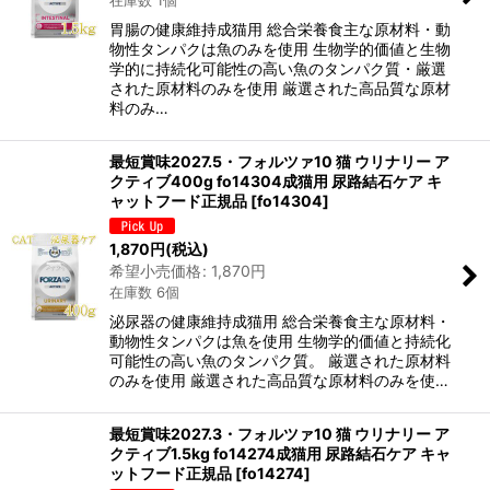
在庫数 1個
胃腸の健康維持成猫用 総合栄養食主な原材料・動
物性タンパクは魚のみを使用 生物学的価値と生物
学的に持続化可能性の高い魚のタンパク質・厳選
された原材料のみを使用 厳選された高品質な原材
料のみ…
最短賞味2027.5・フォルツァ10 猫 ウリナリー ア
クティブ400g fo14304成猫用 尿路結石ケア キ
ャットフード正規品
[
fo14304
]
1,870
円
(税込)
希望小売価格
:
1,870
円
在庫数 6個
泌尿器の健康維持成猫用 総合栄養食主な原材料・
動物性タンパクは魚を使用 生物学的価値と持続化
可能性の高い魚のタンパク質。 厳選された原材料
のみを使用 厳選された高品質な原材料のみを使…
最短賞味2027.3・フォルツァ10 猫 ウリナリー ア
クティブ1.5kg fo14274成猫用 尿路結石ケア キャ
ットフード正規品
[
fo14274
]