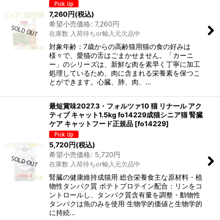
7,260
円
(税込)
希望小売価格
:
7,260
円
在庫数 入荷待ちor輸入元欠品中
対象年齢：7歳からの高齢猫用猫の食の好みは
様々で、愛猫の舌はごまかせません。「カーニ
ー」のシリーズは、新鮮な肉を素早く丁寧に加工
処理しているため、肉に含まれる栄養素を保つこ
とができます。心臓、肺、肉、…
最短賞味2027.3・フォルツァ10 猫 リナール アク
ティブ キャット1.5kg fo14229成猫シニア猫 腎臓
ケア キャットフード正規品
[
fo14229
]
5,720
円
(税込)
希望小売価格
:
5,720
円
在庫数 入荷待ちor輸入元欠品中
腎臓の健康維持成猫用 総合栄養食主な原材料・植
物性タンパク質 ポテトプロテイン配合：リンをコ
ントロールし、タンパク質含有量を調整・動物性
タンパクは魚のみを使用 生物学的価値と生物学的
に持続…