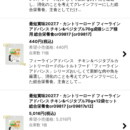
し、消化のことを考えてグレインフリーにした総
合栄養食。主食としてだけ…
最短賞味2027.7・カントリーロード フィーライン
アドバンス チキン&ベジタブル70g成猫シニア猫
用 総合栄養食cr09817
[
cr09817
]
440
円
(税込)
希望小売価格
:
440
円
在庫数 11個
フィーラインアドバンス チキン＆ベジタブルカ
ントリーロードのレトルトフード「フィーライン
アドバンス」シリーズおいしくて新鮮な肉や魚を
厳選し、消化のことを考えてグレインフリーにし
た総合栄養食。主食として…
最短賞味2027.7・カントリーロード フィーライン
アドバンス チキン&ベジタブル70g×12袋セット
総合栄養食cr09817
[
cr09817s12
]
5,016
円
(税込)
希望小売価格
:
5,016
円
在庫数 1個