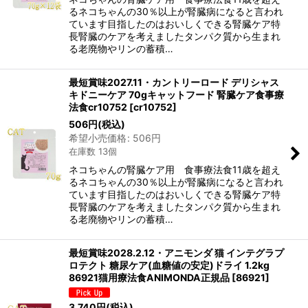
るネコちゃんの30％以上が腎臓病になると言われ
ています目指したのはおいしくできる腎臓ケア特
長腎臓のケアを考えましたタンパク質から生まれ
る老廃物やリンの蓄積…
最短賞味2027.11・カントリーロード デリシャス
キドニーケア 70gキャットフード 腎臓ケア食事療
法食cr10752
[
cr10752
]
506
円
(税込)
希望小売価格
:
506
円
在庫数 13個
ネコちゃんの腎臓ケア用 食事療法食11歳を超え
るネコちゃんの30％以上が腎臓病になると言われ
ています目指したのはおいしくできる腎臓ケア特
長腎臓のケアを考えましたタンパク質から生まれ
る老廃物やリンの蓄積…
最短賞味2028.2.12・アニモンダ 猫 インテグラプ
ロテクト 糖尿ケア(血糖値の安定)ドライ 1.2kg
86921猫用療法食ANIMONDA正規品
[
86921
]
3,740
円
(税込)