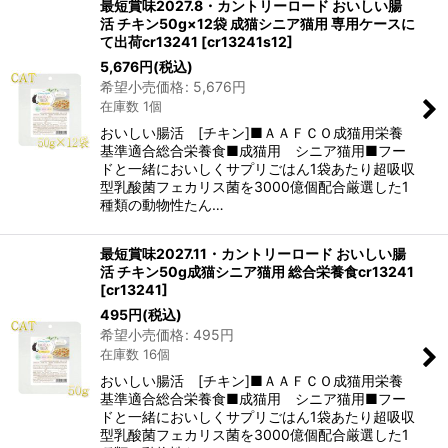
最短賞味2027.8・カントリーロード おいしい腸
活 チキン50g×12袋 成猫シニア猫用 専用ケースに
て出荷cr13241
[
cr13241s12
]
5,676
円
(税込)
希望小売価格
:
5,676
円
在庫数 1個
おいしい腸活 [チキン]■ＡＡＦＣＯ成猫用栄養
基準適合総合栄養食■成猫用 シニア猫用■フー
ドと一緒においしくサプリごはん1袋あたり超吸収
型乳酸菌フェカリス菌を3000億個配合厳選した1
種類の動物性たん…
最短賞味2027.11・カントリーロード おいしい腸
活 チキン50g成猫シニア猫用 総合栄養食cr13241
[
cr13241
]
495
円
(税込)
希望小売価格
:
495
円
在庫数 16個
おいしい腸活 [チキン]■ＡＡＦＣＯ成猫用栄養
基準適合総合栄養食■成猫用 シニア猫用■フー
ドと一緒においしくサプリごはん1袋あたり超吸収
型乳酸菌フェカリス菌を3000億個配合厳選した1