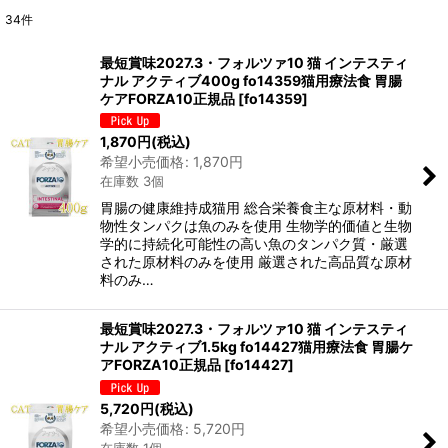
34
件
表示数
:
最短賞味2027.3・フォルツァ10 猫 インテスティ
ナル アクティブ400g fo14359猫用療法食 胃腸
在庫あり
ケアFORZA10正規品
[
fo14359
]
並び順
:
1,870
円
(税込)
希望小売価格
:
1,870
円
在庫数 3個
絞り込む
胃腸の健康維持成猫用 総合栄養食主な原材料・動
物性タンパクは魚のみを使用 生物学的価値と生物
学的に持続化可能性の高い魚のタンパク質・厳選
された原材料のみを使用 厳選された高品質な原材
料のみ…
最短賞味2027.3・フォルツァ10 猫 インテスティ
ナル アクティブ1.5kg fo14427猫用療法食 胃腸ケ
アFORZA10正規品
[
fo14427
]
5,720
円
(税込)
希望小売価格
:
5,720
円