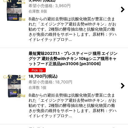
希望小売価格
:
3,960
円
在庫数 8個
8歳からの避妊去勢猫は抗酸化物質が豊富に含ま
れた「エイジングケア避妊去勢withチキン」がお
勧めです。2種類の酵母抽出物と抗酸化物質の働
きが免疫の維持をサポートします。原材料：デハ
イドレイテッドプロテ…
最短賞味2027.1.1・プレスティージ 猫用 エイジン
グケア 避妊去勢withチキン 10kgシニア猫用キャ
ットフード正規品pn31006
[
pn31006
]
18,700
円
(税込)
希望小売価格
:
18,700
円
在庫数 1個
8歳からの避妊去勢猫は抗酸化物質が豊富に含ま
れた「エイジングケア避妊去勢withチキン」がお
勧めです。2種類の酵母抽出物と抗酸化物質の働
きが免疫の維持をサポートします。原材料：デハ
イドレイテッドプロテ…