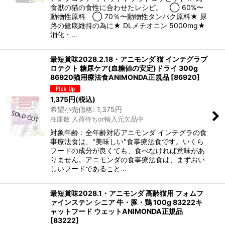
食獣の猫の食性に合わせたレシピ。 ◯ 60%〜
動物性原料 ◯ 70％〜動物性タンパク原料★ 尿
路の健康維持の為に★ DLメチオニン 5000mg★
消化・…
最短賞味2028.2.18・アニモンダ 猫 インテグラプ
ロテクト 糖尿ケア(血糖値の安定)ドライ 300g
86920猫用療法食ANIMONDA正規品
[
86920
]
1,375
円
(税込)
希望小売価格
:
1,375
円
在庫数 入荷待ちor輸入元欠品中
対象年齢：全年齢対応アニモンダ インテグラの食
事療法食は、"美味しい"食事療法食です。いくら
フードの成分が良くても、食べなければ意味があ
りません。アニモンダの食事療法食は、まずおい
しいフードであること…
最短賞味2028.1・アニモンダ 高齢猫用 フォムフ
ァインステン シニア 牛・豚・鶏 100g 83222キ
ャットフード ウェットANIMONDA正規品
[
83222
]