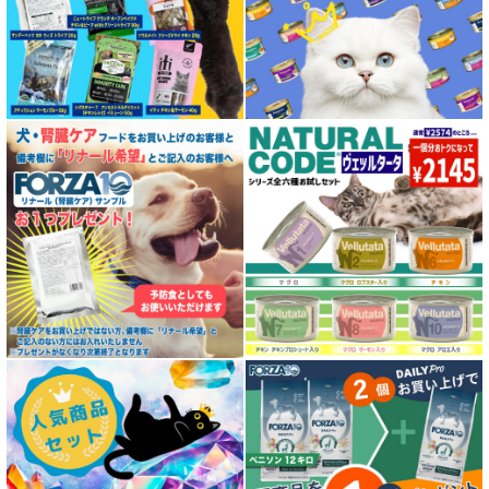
特集 エアドライフード
特殊製法のドッグフード
特殊製法のキャットフード
全年齢対応 フード for DOG
パピー用 フード for DOG
成犬用 フード for DOG
シニア犬用フード for DOG
食物アレルギー対応 ドッグフード