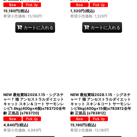
15,180
円
(税込)
1,320
円
(税込)
希望小売価格
:
15,180
円
希望小売価格
:
1,320
円
カートに入れる
カートに入れる
NEW 最短賞味2028.1.15・シグネチ
NEW 最短賞味2028.1.15・シグネチ
ャー７ 猫 アンセストラルダイエット
ャー７ 猫 アンセストラルダイエット
キャット スキン＆コート サーモンレ
キャット スキン＆コート サーモンレ
シピ1.6kg(400g×4個)s783720全年
シピ6kg(400g×15個)s783812全年
齢 正規品
[
s783720
]
齢 正規品
[
s783812
]
4,840
円
(税込)
15,180
円
(税込)
希望小売価格
:
4,840
円
希望小売価格
:
15,180
円