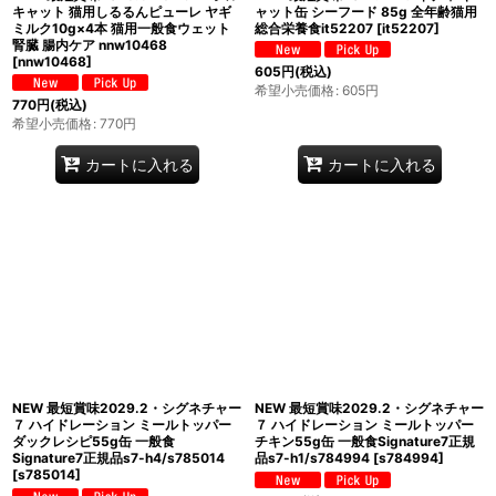
キャット 猫用しるるんピューレ ヤギ
ャット缶 シーフード 85g 全年齢猫用
ミルク10g×4本 猫用一般食ウェット
総合栄養食it52207
[
it52207
]
腎臓 腸内ケア nnw10468
[
nnw10468
]
605
円
(税込)
希望小売価格
:
605
円
770
円
(税込)
希望小売価格
:
770
円
カートに入れる
カートに入れる
NEW 最短賞味2029.2・シグネチャー
NEW 最短賞味2029.2・シグネチャー
７ ハイドレーション ミールトッパー
７ ハイドレーション ミールトッパー
ダックレシピ55g缶 一般食
チキン55g缶 一般食Signature7正規
Signature7正規品s7-h4/s785014
品s7-h1/s784994
[
s784994
]
[
s785014
]