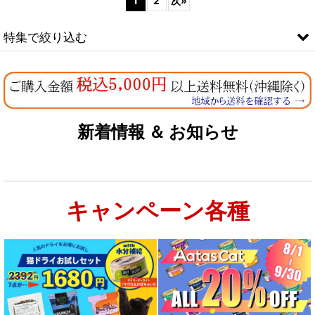
1
2
次
»
特集で絞り込む
なちゅのオリジナルセット
お試しドライフード少量パック犬用
新着情報 ＆ お知らせ
お試しドライフード少量パック猫用
キャンペーン各種
特集：大型犬＆多頭飼い用：セット＆大袋ドッグフード
特集 グリーントライプ（第４胃）とは
特集 フリーズドライ