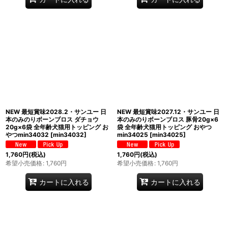
NEW 最短賞味2028.2・サンユー 日
NEW 最短賞味2027.12・サンユー 日
本のみのりボーンブロス ダチョウ
本のみのりボーンブロス 豚骨20g×6
20g×6袋 全年齢犬猫用トッピング お
袋 全年齢犬猫用トッピング おやつ
やつmin34032
[
min34032
]
min34025
[
min34025
]
1,760
円
(税込)
1,760
円
(税込)
希望小売価格
:
1,760
円
希望小売価格
:
1,760
円
カートに入れる
カートに入れる