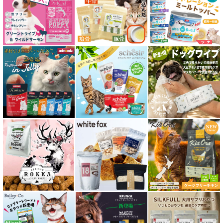
関節サポート対応 フード for CAT
糖尿ケア対応 フード for CAT
肥満ケア対応 フード for CAT
泌尿器ケア対応 フード for CAT
胃腸ケア対応 フード for CAT
口腔内・喉ケア対応商品 猫用
食欲サポート対応キャットフード