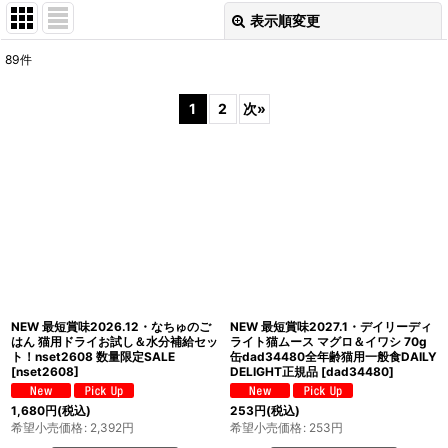
表示順変更
閉じる
89
件
表示数
:
1
2
次
»
在庫あり
並び順
:
絞り込む
NEW 最短賞味2026.12・なちゅのご
NEW 最短賞味2027.1・デイリーディ
はん 猫用ドライお試し＆水分補給セッ
ライト猫ムース マグロ＆イワシ 70g
ト！nset2608 数量限定SALE
缶dad34480全年齢猫用一般食DAILY
[
nset2608
]
DELIGHT正規品
[
dad34480
]
1,680
円
(税込)
253
円
(税込)
希望小売価格
:
2,392
円
希望小売価格
:
253
円