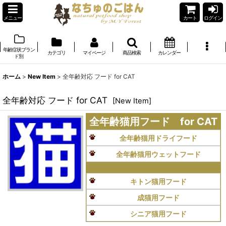
メニュー
カート
ログイン
年齢症状ブラン
カテゴリ
マイページ
商品検索
カレンダー
ド別
ホーム
>
New Item
>
全年齢対応 フード for CAT
全年齢対応 フード for CAT
[
New Item
]
全年齢猫用フード for CAT
全年齢猫用ドライフード
全年齢猫用ウェットフード
キトン猫用フード
成猫用フード
シニア猫用フード