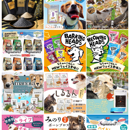
愛猫用ウェット300円以下コーナー
全年齢対応 フード for CAT
キトン用 フード for CAT
成猫用 フード for CAT
シニア猫用 フード for CAT
皮膚・被毛ケア対応 フード for CAT
食物アレルギー対応キャットフード
腎臓ケア対応キャットフード