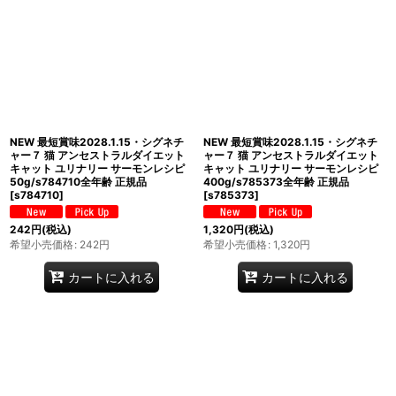
NEW 最短賞味2028.1.15・シグネチ
NEW 最短賞味2028.1.15・シグネチ
ャー７ 猫 アンセストラルダイエット
ャー７ 猫 アンセストラルダイエット
キャット ユリナリー サーモンレシピ
キャット ユリナリー サーモンレシピ
50g/s784710全年齢 正規品
400g/s785373全年齢 正規品
[
s784710
]
[
s785373
]
242
円
(税込)
1,320
円
(税込)
希望小売価格
:
242
円
希望小売価格
:
1,320
円
カートに入れる
カートに入れる