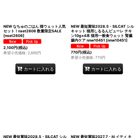
NEW なちゅのごはん 猫ウェット人気
NEW 最短賞味2028.5・SILCAT シル
セット！nset2606 数量限定SALE
キャット 猫用しるるんピューレ チキ
[
nset2606
]
ン10g×4本 猫用一般食ウェット 腎臓
腸内ケア nnw10451
[
nnw10451
]
2,100
円
(税込)
770
円
(税込)
希望小売価格
:
2,695
円
希望小売価格
:
770
円
カートに入れる
カートに入れる
NEW 最短賞味2028.5・SILCAT シル
NEW 最短賞味2027.7・iti イティ キ