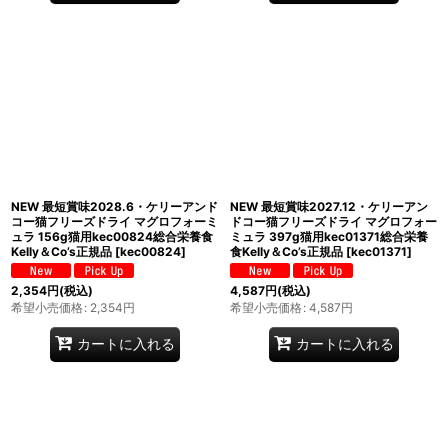
NEW 最短賞味2028.6・ケリーアンド
NEW 最短賞味2027.12・ケリーアン
コー猫フリーズドライ マグロフォーミ
ドコー猫フリーズドライ マグロフォー
ュラ 156g猫用kec00824総合栄養食
ミュラ 397g猫用kec01371総合栄養
Kelly＆Co’s正規品
[
kec00824
]
食Kelly＆Co’s正規品
[
kec01371
]
2,354
円
(税込)
4,587
円
(税込)
希望小売価格
:
2,354
円
希望小売価格
:
4,587
円
カートに入れる
カートに入れる