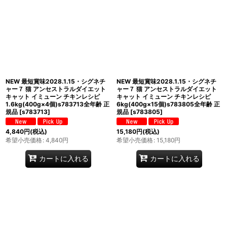
NEW 最短賞味2028.1.15・シグネチ
NEW 最短賞味2028.1.15・シグネチ
ャー７ 猫 アンセストラルダイエット
ャー７ 猫 アンセストラルダイエット
キャット イミューン チキンレシピ
キャット イミューン チキンレシピ
1.6kg(400g×4個)s783713全年齢 正
6kg(400g×15個)s783805全年齢 正
規品
[
s783713
]
規品
[
s783805
]
4,840
円
(税込)
15,180
円
(税込)
希望小売価格
:
4,840
円
希望小売価格
:
15,180
円
カートに入れる
カートに入れる