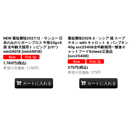
NEW 最短賞味2027.12・サンユー 日
最短賞味2029.3・シシア 猫 スープ
本のみのりボーンブロス 牛骨20g×6
チキン with キャロット ＆ パンプキン
袋 全年齢犬猫用トッピング おやつ
40g scc25408全年齢猫用一般食キ
min34018
[
min34018
]
ャットフードSchesir正規品
[
scc25408
]
1,760
円
(税込)
275
円
(税込)
希望小売価格
:
1,760
円
希望小売価格
:
275
円
カートに入れる
カートに入れる