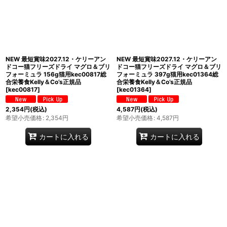
NEW 最短賞味2027.12・ケリーアン
NEW 最短賞味2027.12・ケリーアン
ドコー猫フリーズドライ マグロ＆ブリ
ドコー猫フリーズドライ マグロ＆ブリ
フォーミュラ 156g猫用kec00817総
フォーミュラ 397g猫用kec01364総
合栄養食Kelly＆Co’s正規品
合栄養食Kelly＆Co’s正規品
[
kec00817
]
[
kec01364
]
2,354
円
(税込)
4,587
円
(税込)
希望小売価格
:
2,354
円
希望小売価格
:
4,587
円
カートに入れる
カートに入れる