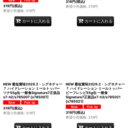
319
円
(税込)
319
円
(税込)
希望小売価格
:
319
円
希望小売価格
:
319
円
カートに入れる
カートに入れる
NEW 最短賞味2029.2・シグネチャー
NEW 最短賞味2029.2・シグネチャー
７ ハイドレーション ミールトッパー
７ ハイドレーション ミールトッパー
ツナ55g缶 一般食Signature7正規品
ビーフレシピ55g缶 一般食
s7-h2/s785007
[
s785007
]
Signature7正規品s7-h3/s785021
[
s785021
]
319
円
(税込)
319
円
(税込)
希望小売価格
:
319
円
希望小売価格
:
319
円
カートに入れる
カートに入れる