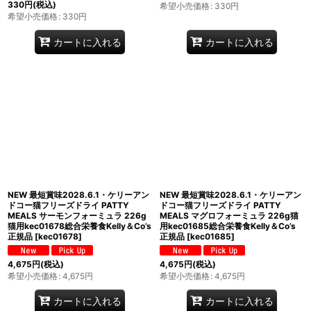
330
円
(税込)
希望小売価格
:
330
円
希望小売価格
:
330
円
カートに入れる
カートに入れる
NEW 最短賞味2028.6.1・ケリーアン
NEW 最短賞味2028.6.1・ケリーアン
ドコー猫フリーズドライ PATTY
ドコー猫フリーズドライ PATTY
MEALS サーモンフォーミュラ 226g
MEALS マグロフォーミュラ 226g猫
猫用kec01678総合栄養食Kelly＆Co’s
用kec01685総合栄養食Kelly＆Co’s
正規品
[
kec01678
]
正規品
[
kec01685
]
4,675
円
(税込)
4,675
円
(税込)
希望小売価格
:
4,675
円
希望小売価格
:
4,675
円
カートに入れる
カートに入れる