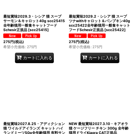
最短賞味2029.3・シシア 猫 スープ
最短賞味2029.2・シシア 猫 スープ
サーモン＆キャロット40g scc25415
ツナwithキャロット＆パンプキン40g
全年齢猫用一般食キャットフード
scc25422全年齢猫用一般食キャット
Schesir正規品
[
scc25415
]
フードSchesir正規品
[
scc25422
]
275
円
(税込)
275
円
(税込)
希望小売価格
:
275
円
希望小売価格
:
275
円
カートに入れる
カートに入れる
最短賞味2027.8.25・アディクション
NEW 最短賞味2027.3.10・キアオラ
猫 ワイルドアイランズ キャット ハイ
猫 ケージフリー チキン 300g 全年齢
ランドミーツ50g全年齢猫用 有料サン
猫用ドライKiaora CAT正規品