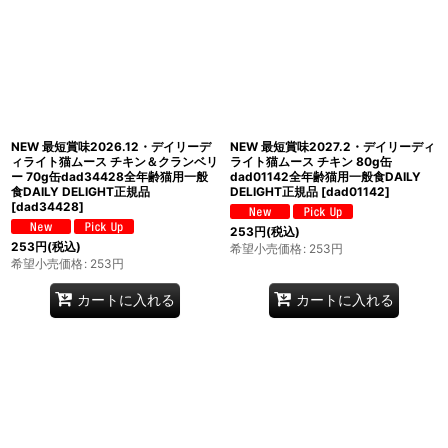
NEW 最短賞味2026.12・デイリーデ
NEW 最短賞味2027.2・デイリーディ
ィライト猫ムース チキン＆クランベリ
ライト猫ムース チキン 80g缶
ー 70g缶dad34428全年齢猫用一般
dad01142全年齢猫用一般食DAILY
食DAILY DELIGHT正規品
DELIGHT正規品
[
dad01142
]
[
dad34428
]
253
円
(税込)
253
円
(税込)
希望小売価格
:
253
円
希望小売価格
:
253
円
カートに入れる
カートに入れる