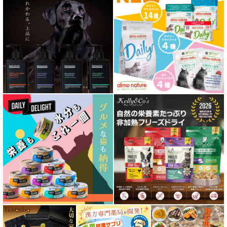
心臓ケア対応ドッグフード
皮膚・被毛ケア対応 フード for DOG
低脂肪 ドライフード for DOG
特集 ドッグフードの涙やけ対策
特集 穀物不使用 ドッグフード（ドライ）
フリーズドライ ドッグフード
エアドライ ドッグフード