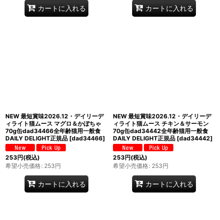
カートに入れる
カートに入れる
NEW 最短賞味2026.12・デイリーデ
NEW 最短賞味2026.12・デイリーデ
ィライト猫ムース マグロ＆かぼちゃ
ィライト猫ムース チキン＆サーモン
70g缶dad34466全年齢猫用一般食
70g缶dad34442全年齢猫用一般食
DAILY DELIGHT正規品
[
dad34466
]
DAILY DELIGHT正規品
[
dad34442
]
253
円
(税込)
253
円
(税込)
希望小売価格
:
253
円
希望小売価格
:
253
円
カートに入れる
カートに入れる