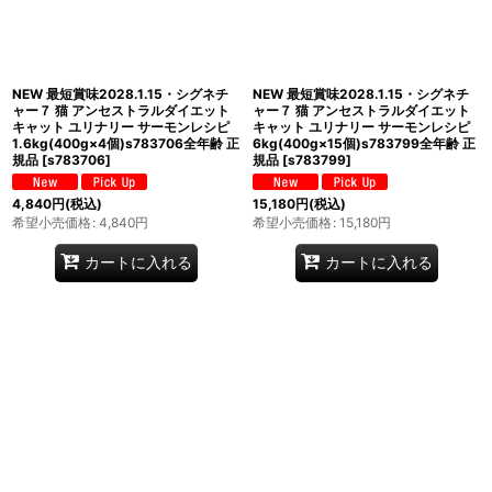
NEW 最短賞味2028.1.15・シグネチ
NEW 最短賞味2028.1.15・シグネチ
ャー７ 猫 アンセストラルダイエット
ャー７ 猫 アンセストラルダイエット
キャット ユリナリー サーモンレシピ
キャット ユリナリー サーモンレシピ
1.6kg(400g×4個)s783706全年齢 正
6kg(400g×15個)s783799全年齢 正
規品
[
s783706
]
規品
[
s783799
]
4,840
円
(税込)
15,180
円
(税込)
希望小売価格
:
4,840
円
希望小売価格
:
15,180
円
カートに入れる
カートに入れる