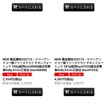
カートに入れる
カートに入れる
NEW 最短賞味2027.12・ケリーアン
NEW 最短賞味2027.12・ケリーアン
ドコー猫フリーズドライ チキンフォー
ドコー猫フリーズドライ チキンフォー
ミュラ 156g猫用kec00688総合栄養
ミュラ 397g猫用kec01333総合栄養
食Kelly＆Co’s正規品
[
kec00688
]
食Kelly＆Co’s正規品
[
kec01333
]
2,354
円
(税込)
4,587
円
(税込)
希望小売価格
:
2,354
円
希望小売価格
:
4,587
円
カートに入れる
カートに入れる