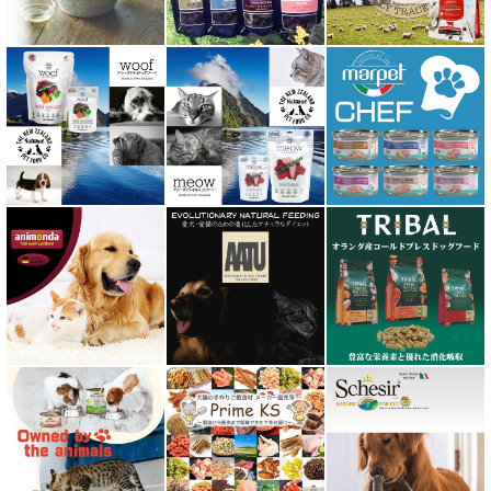
ヒマラヤ ドッグ チーズ チュウ
ファープラスト 歯みがきガム
フィッシュ4 ペットフード正規品
フィールドエイト
フォルツァ10 FORZA10
プライムケイズ さかい企画
ブリスミックス BLISMIX
プレスティージ PRESTIGE
プロデン ProDen
ベイリーコー Bailey+Co