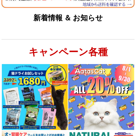
お試しドライフード少量パック犬用
新着情報 ＆ お知らせ
お試しドライフード少量パック猫用
キャンペーン各種
特集：大型犬＆多頭飼い用：セット＆大袋ドッグフード
特集 グリーントライプ（第４胃）とは
特集 フリーズドライ
特集 エアドライフード
特殊製法のドッグフード