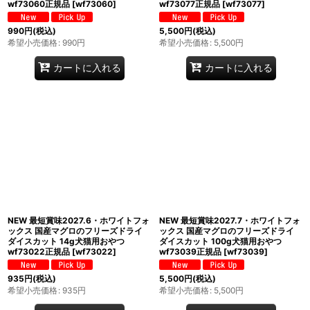
wf73060正規品
[
wf73060
]
wf73077正規品
[
wf73077
]
990
円
(税込)
5,500
円
(税込)
希望小売価格
:
990
円
希望小売価格
:
5,500
円
カートに入れる
カートに入れる
NEW 最短賞味2027.6・ホワイトフォ
NEW 最短賞味2027.7・ホワイトフォ
ックス 国産マグロのフリーズドライ
ックス 国産マグロのフリーズドライ
ダイスカット 14g犬猫用おやつ
ダイスカット 100g犬猫用おやつ
wf73022正規品
[
wf73022
]
wf73039正規品
[
wf73039
]
935
円
(税込)
5,500
円
(税込)
希望小売価格
:
935
円
希望小売価格
:
5,500
円