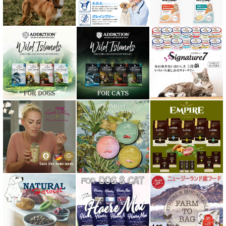
ニュートライプ NUTRIPE
ｐＨ バランス キャット ウォーター
ネイチャーベット NaturVet
バーキングヘッズ BARKING HEADS
ハーロウブレンド Harlow Blend
バイオトロール・バイオフレッシュ Byotrol
バリアサプリ
Haere Mai ハレマエ
阪急ハロードッグ
プロバイオデンタルPet
ビィ・ナチュラル be-NatuRal