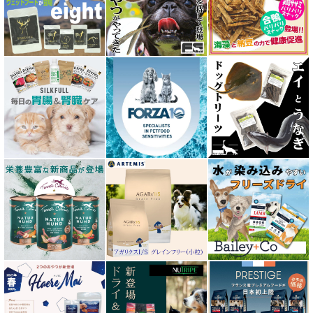
ウルフブラット WOLFSBLUT
エーワン AWAN DOG FOOD
エーにゃん Anyan 猫用おやつ
エクイリブリア EQUILIBRIA
エンパイア EMPIRE
オージー ラム プラス Aussie Lamb Plus
カントリーロード Country Roads
キアオラ kiaora
キャノフィラ
グリーンフィッシュ GreenFish