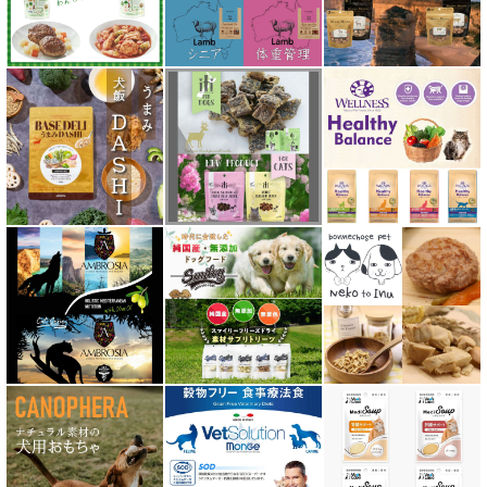
ソウルメイト SoulMate
ソリッドゴールド Solid Gold
ディアブロ（Deer Blow）
テラカニス TerraCanis
テラフェリス TerraFelis
テラカニス ハーバルヒーローズ
トライバル TRIBAL
ナチュラルコード NATURAL CODE
ナチュラルハーベスト Natural Harvest
Nanki Japan ナンキジャパン