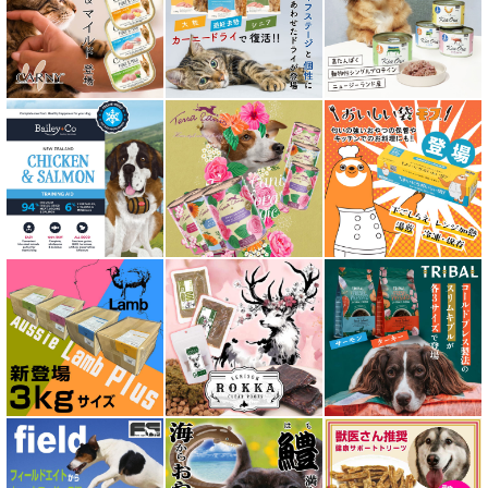
アタスキャット Aatas Cat
アディクション Addiction
アニモンダ ANIMONDA
アマノヴァ Amanova
アルモネイチャー almo nature
アンブロシア AMBROSIA
アートゥー AATU
アーテミス ARTEMIS
イティ iti
ウェルネス ヘルシーバランス