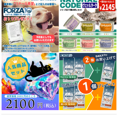
特殊製法のキャットフード
全年齢対応 フード for DOG
パピー用 フード for DOG
成犬用 フード for DOG
シニア犬用フード for DOG
食物アレルギー対応 ドッグフード
腎臓ケア対応ドッグフード
関節サポート対応 フード for DOG