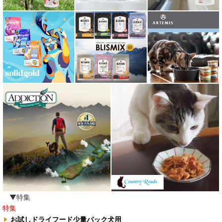
ムーラムーラ Moora Moora
ルイトモ RUITOMO
ロザイボトル
ロッカ ROKKA
ワイルドランド Wildes Land
わんぽうやく
ワフ WOOF
ナチュラル重曹 アイテム合同会社
水素シリーズ
臭わない袋BOS
▼特集
特集
自然流
お試しドライフード少量パック犬用