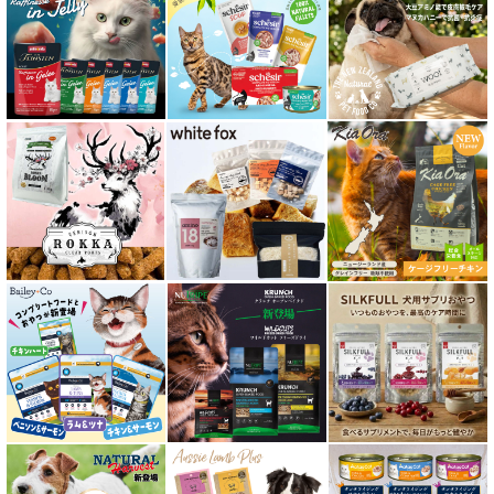
肥満ケア対応 フード for CAT
泌尿器ケア対応 フード for CAT
胃腸ケア対応 フード for CAT
口腔内・喉ケア対応商品 猫用
食欲サポート対応キャットフード
肝臓ケア対応キャットフード
免疫サポート 猫用