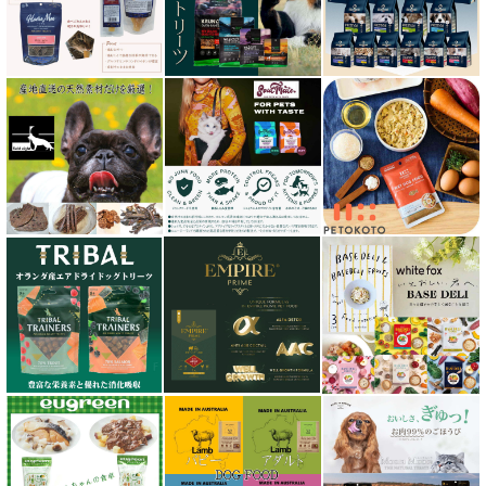
ケリーアンドコー Kelly＆Co’s
サンデーペッツ Sunday Pets
サンユー研究所
シェフ SHEF
シグネチャー７（Signature7）正規輸入品
シシア Schesir
獣医さん推奨シリーズ
シルクフル SILKFULL
ジーランディア Zealandia
スマイリー Smiley