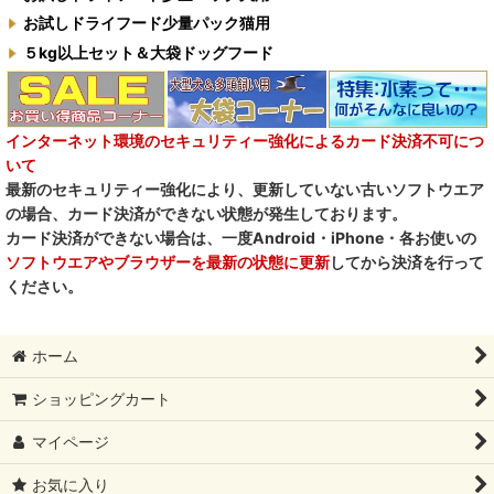
お試しドライフード少量パック猫用
M.Y Forest推奨品
５kg以上セット＆大袋ドッグフード
フォルツァ10犬キャンペーン
一口笑 Ikkosho
インターネット環境のセキュリティー強化によるカード決済不可につ
いて
デイリーディライト DAILY DELIGHT
最新のセキュリティー強化により、更新していない古いソフトウエア
の場合、カード決済ができない状態が発生しております。
RENA DOG レナドッグ
カード決済ができない場合は、一度Android・iPhone・各お使いの
ソフトウエアやブラウザーを最新の状態に更新
してから決済を行って
PetO’CERA ペットセラ
ください。
ホーム
ショッピングカート
マイページ
お気に入り