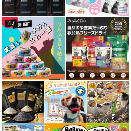
低脂肪 ドライフード for DOG
特集 ドッグフードの涙やけ対策
特集 穀物不使用 ドッグフード（ドライ）
フリーズドライ ドッグフード
エアドライ ドッグフード
愛猫用ウェット300円以下コーナー
全年齢対応 フード for CAT