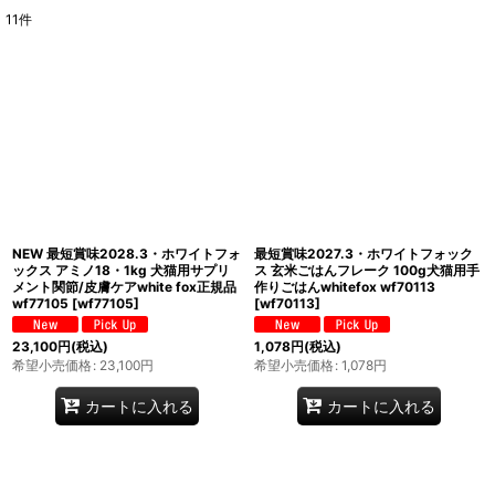
11
件
表示数
:
在庫あり
並び順
:
絞り込む
NEW 最短賞味2028.3・ホワイトフォ
最短賞味2027.3・ホワイトフォック
ックス アミノ18・1kg 犬猫用サプリ
ス 玄米ごはんフレーク 100g犬猫用手
メント関節/皮膚ケアwhite fox正規品
作りごはんwhitefox wf70113
wf77105
[
wf77105
]
[
wf70113
]
23,100
円
(税込)
1,078
円
(税込)
希望小売価格
:
23,100
円
希望小売価格
:
1,078
円
カートに入れる
カートに入れる