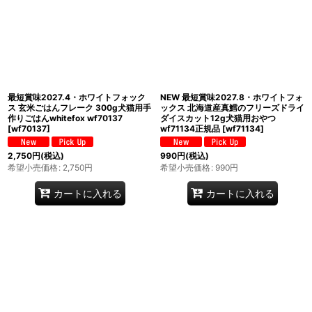
最短賞味2027.4・ホワイトフォック
NEW 最短賞味2027.8・ホワイトフォ
ス 玄米ごはんフレーク 300g犬猫用手
ックス 北海道産真鱈のフリーズドライ
作りごはんwhitefox wf70137
ダイスカット12g犬猫用おやつ
[
wf70137
]
wf71134正規品
[
wf71134
]
2,750
円
(税込)
990
円
(税込)
希望小売価格
:
2,750
円
希望小売価格
:
990
円
カートに入れる
カートに入れる