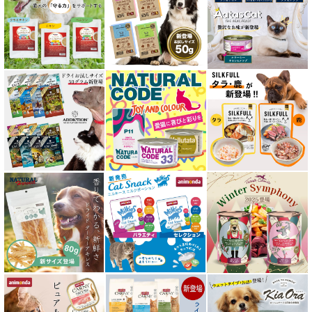
低脂肪 ドライフード for CAT
水分補給用ウェットフード for CAT
特集 穀物不使用 キャットフード（ドライ）
エアドライ キャットフード
フリーズドライ キャットフード
おやつ全アイテム
素材そのまま
アイファクトリーおやつ