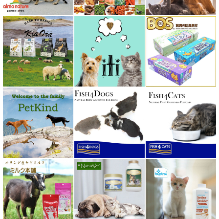
ベッツソリューション VetSolution
ベッツラボ Vets Labo
ペットカインド PetKind
ペトコト PETOKOTO
ホワイトフォックス
ボンショーズペット bonnechose pet
ママクック
ミャウ MEOW
ミャオイングヘッズ MEOWING HEADS
ミルク本舗