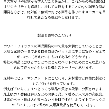
その繋がりや経験から学んだことを活かし、これからの商品開発は
オリジナリティを追求し、決して妥協をすることのない誠実な商品
開発を心がけ、絶対的に信頼のおける商品を作り出すメーカーを目
指して新たなる挑戦をし続けます。
製法＆原料のこだわり
ホワイトフォックスの商品開発の中で最も大切にしていることは、
大切な家族の一員である自分自身のペット達に本当に安心・安全で
使いたい（与えたい）ものであるかどうかです。
弊社の商品にはひとつひとつにどんなペットのためにどんな思いを
込めて作ったかという動機とストーリーがあります。
原材料はヒューマングレードにこだわり、素材選びと同様に製法に
もこだわりを持っています。
例えば「いりこ」１つとっても製品の質は４段階に分類されます。
最上級の１番目は神仏などのお供え品。２番めが人間用の高級品。
通常のペット用は人が食べない４番目ですが、ホワイトフォックス
の「いりこ」は２番めの人用高級品を使用しています。