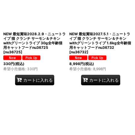
NEW 最短賞味2028.2.9・ニュートラ
NEW 最短賞味2027.5.1・ニュートラ
イプ 猫 クランチ サーモン＆チキン
イプ 猫 クランチ サーモン＆チキン
withグリーントライプ 30g全年齢猫
withグリーントライプ 1.6kg全年齢猫
用キャットフードnu36725
用キャットフードnu36732
[
nu36725
]
[
nu36732
]
330
円
(税込)
8,998
円
(税込)
希望小売価格
:
330
円
希望小売価格
:
8,998
円
カートに入れる
カートに入れる