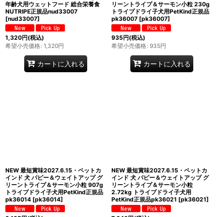
年齢犬用ウェットフード 総合栄養食
リーントライプ＆サーモン小粒 230g
NUTRIPE正規品nud33007
トライプドライ子犬用PetKind正規品
[
nud33007
]
pk36007
[
pk36007
]
1,320
円
(税込)
935
円
(税込)
希望小売価格
:
1,320
円
希望小売価格
:
935
円
カートに入れる
カートに入れる
NEW 最短賞味2027.6.15・ペットカ
NEW 最短賞味2027.6.15・ペットカ
インド 犬 パピー＆ウェイトアップ グ
インド 犬 パピー＆ウェイトアップ グ
リーントライプ＆サーモン小粒 907g
リーントライプ＆サーモン小粒
トライプドライ子犬用PetKind正規品
2.72kg トライプドライ子犬用
pk36014
[
pk36014
]
PetKind正規品pk36021
[
pk36021
]