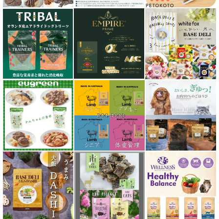
シグネチャー７（Signature7）正規輸入品
シシア Schesir
獣医さん推奨シリーズ
シルクフル SILKFULL
ジーランディア Zealandia
スマイリー Smiley
ソウルメイト SoulMate
ソリッドゴールド Solid Gold
ディアブロ（Deer Blow）
テラカニス TerraCanis
テラフェリス TerraFelis