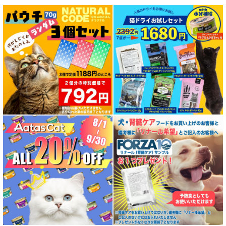
特集 グリーントライプ（第４胃）とは
特集 フリーズドライ
特集 エアドライフード
特殊製法のドッグフード
特殊製法のキャットフード
全年齢対応 フード for DOG
パピー用 フード for DOG
成犬用 フード for DOG