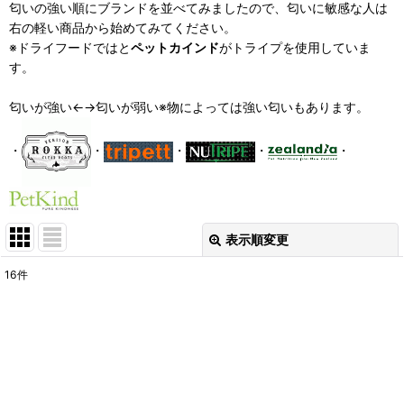
匂いの強い順にブランドを並べてみましたので、匂いに敏感な人は
右の軽い商品から始めてみてください。
※ドライフードでは
と
ペットカインド
がトライプを使用していま
す。
匂いが強い←→匂いが弱い※物によっては強い匂いもあります。
・
・
・
・
・
表示順変更
閉じる
16
件
表示数
:
在庫あり
並び順
: