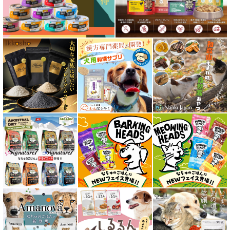
フリーズドライ ドッグフード
エアドライ ドッグフード
愛猫用ウェット300円以下コーナー
全年齢対応 フード for CAT
キトン用 フード for CAT
成猫用 フード for CAT
シニア猫用 フード for CAT