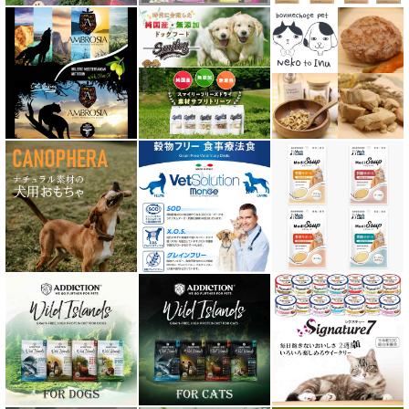
テラカニス ハーバルヒーローズ
トライバル TRIBAL
ナチュラルコード NATURAL CODE
ナチュラルハーベスト Natural Harvest
Nanki Japan ナンキジャパン
ニュートライプ NUTRIPE
ｐＨ バランス キャット ウォーター
ネイチャーベット NaturVet
バーキングヘッズ BARKING HEADS
ハーロウブレンド Harlow Blend