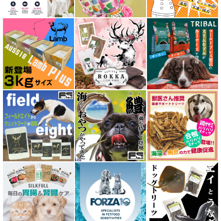
アンブロシア AMBROSIA
アートゥー AATU
アーテミス ARTEMIS
イティ iti
ウェルネス ヘルシーバランス
ウルフブラット WOLFSBLUT
エーワン AWAN DOG FOOD
エーにゃん Anyan 猫用おやつ
エクイリブリア EQUILIBRIA
エンパイア EMPIRE