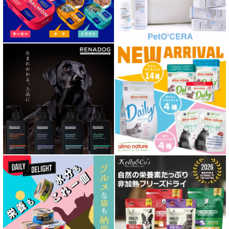
胃腸ケア対応 フード for DOG
口腔内・喉ケア対応商品 犬用
心臓ケア対応ドッグフード
皮膚・被毛ケア対応 フード for DOG
低脂肪 ドライフード for DOG
特集 ドッグフードの涙やけ対策
特集 穀物不使用 ドッグフード（ドライ）