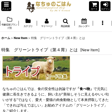
メニュー
カート
ログイン
年齢症状ブラン
カテゴリ
マイページ
商品検索
カレンダー
ド別
ホーム
>
New Item
>
特集 グリーントライプ（第４胃）とは
特集 グリーントライプ（第４胃）とは
[
New Item
]
なちゅのごはんでは、食の安全性は勿論ですが
「食べ物」
で元気に
健康に長生きできるように、飼い主が“美味しそうに見えるやいい匂
いがする”ではなく、愛犬・愛猫の肉食動物として本来摂取してきた
「できれば与えてほしい」お勧めアイテムの「グリーントライプ」
をご紹介します。