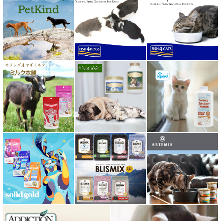
ボンショーズペット bonnechose pet
ママクック
ミャウ MEOW
ミャオイングヘッズ MEOWING HEADS
ミルク本舗
ムーラムーラ Moora Moora
ルイトモ RUITOMO
ロザイボトル
ロッカ ROKKA
ワイルドランド Wildes Land