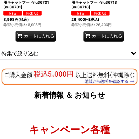
用キャットフードnu36701
用キャットフードnu36718
[
nu36701
]
[
nu36718
]
8,998
円
(税込)
26,400
円
(税込)
希望小売価格
:
8,998
円
希望小売価格
:
26,400
円
カートに入れる
カートに入れる
特集で絞り込む
なちゅのオリジナルセット
お試しドライフード少量パック犬用
新着情報 ＆ お知らせ
お試しドライフード少量パック猫用
キャンペーン各種
特集：大型犬＆多頭飼い用：セット＆大袋ドッグフード