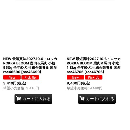
NEW 最短賞味2027.10.6・ロッカ
NEW 最短賞味2027.10.6・ロッカ
ROKKA BLOOM 鹿肉＆馬肉 小粒
ROKKA BLOOM 鹿肉＆馬肉 小粒
550g 全年齢犬用 総合栄養食 国産
1.8kg 全年齢犬用 総合栄養食 国産
roc46690
[
roc46690
]
roc46706
[
roc46706
]
3,410
円
(税込)
9,460
円
(税込)
希望小売価格
:
3,410
円
希望小売価格
:
9,460
円
カートに入れる
カートに入れる