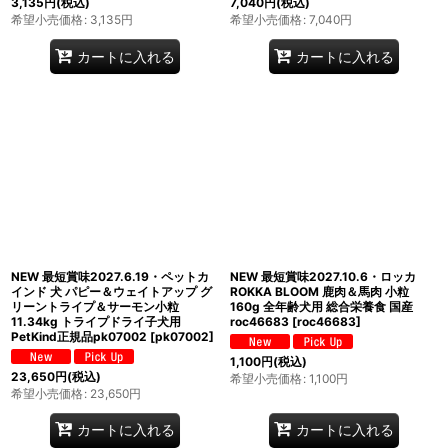
3,135
円
(税込)
7,040
円
(税込)
希望小売価格
:
3,135
円
希望小売価格
:
7,040
円
カートに入れる
カートに入れる
NEW 最短賞味2027.6.19・ペットカ
NEW 最短賞味2027.10.6・ロッカ
インド 犬 パピー＆ウェイトアップ グ
ROKKA BLOOM 鹿肉＆馬肉 小粒
リーントライプ＆サーモン小粒
160g 全年齢犬用 総合栄養食 国産
11.34kg トライプドライ子犬用
roc46683
[
roc46683
]
PetKind正規品pk07002
[
pk07002
]
1,100
円
(税込)
23,650
円
(税込)
希望小売価格
:
1,100
円
希望小売価格
:
23,650
円
カートに入れる
カートに入れる