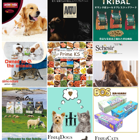
フォルツァ10 FORZA10
プライムケイズ さかい企画
ブリスミックス BLISMIX
プレスティージ PRESTIGE
プロデン ProDen
ベイリーコー Bailey+Co
ベッツソリューション VetSolution
ベッツラボ Vets Labo
ペットカインド PetKind
ペトコト PETOKOTO
ホワイトフォックス