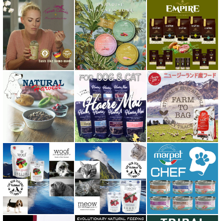
バイオトロール・バイオフレッシュ Byotrol
バリアサプリ
Haere Mai ハレマエ
阪急ハロードッグ
プロバイオデンタルPet
ビィ・ナチュラル be-NatuRal
ヒマラヤ ドッグ チーズ チュウ
ファープラスト 歯みがきガム
フィッシュ4 ペットフード正規品
フィールドエイト