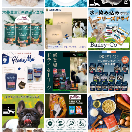
オージー ラム プラス Aussie Lamb Plus
カントリーロード Country Roads
キアオラ kiaora
キャノフィラ
グリーンフィッシュ GreenFish
ケリーアンドコー Kelly＆Co’s
サンデーペッツ Sunday Pets
サンユー研究所
シェフ SHEF