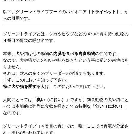
以下、グリーントライプフードのパイオニア【
トライペット
】」か
らの引用です。
グリーントライプとは、シカやヒツジなどの４つの胃を持つ動物の
４番目の胃袋の呼び名です。
本来、犬や猫は他の動物の
内臓を食べる肉食動物
の仲間です。
なので、犬や猫がこの匂いや味を好きだという事に疑いの余地はあ
りません。
それは、欧米の多くのブリーダーの常識でもあります。
まず、このにおいを知って下さい。
特に犬や猫を愛する人
は、このにおいに慣れて下さい。
人間にとっては「
臭い（におい）
」ですが、肉食動物の犬や猫にと
っては本能的に強烈に食欲を掻きたてる特別な「
匂い（におい）
」
なのです。
グリーントライプ（４番目の胃）では、唯一ここでは胃液が分泌さ
れ、消化が行われています。