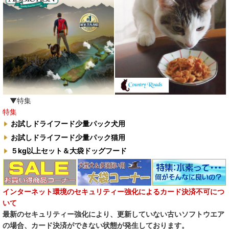
わんぽうやく
ワフ WOOF
ナチュラル重曹 アイテム合同会社
水素シリーズ
臭わない袋BOS
▼特集
特集
自然流
お試しドライフード少量パック犬用
お試しドライフード少量パック猫用
M.Y Forest推奨品
５kg以上セット＆大袋ドッグフード
フォルツァ10犬キャンペーン
一口笑 Ikkosho
インターネット環境のセキュリティー強化によるカード決済不可につ
いて
デイリーディライト DAILY DELIGHT
最新のセキュリティー強化により、更新していない古いソフトウエア
の場合、カード決済ができない状態が発生しております。