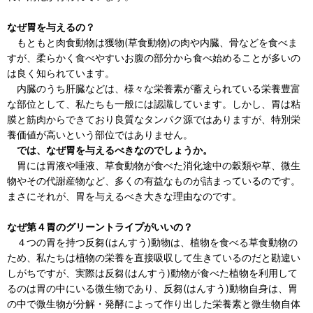
なぜ胃を与えるの？
もともと肉食動物は獲物(草食動物)の肉や内臓、骨などを食べま
すが、柔らかく食べやすいお腹の部分から食べ始めることが多いの
は良く知られています。
内臓のうち肝臓などは、様々な栄養素が蓄えられている栄養豊富
な部位として、私たちも一般には認識しています。しかし、胃は粘
膜と筋肉からできており良質なタンパク源ではありますが、特別栄
養価値が高いという部位ではありません。
では、なぜ胃を与えるべきなのでしょうか。
胃には胃液や唾液、草食動物が食べた消化途中の穀類や草、微生
物やその代謝産物など、多くの有益なものが詰まっているのです。
まさにそれが、胃を与えるべき大きな理由なのです。
なぜ第４胃のグリーントライプがいいの？
４つの胃を持つ反芻(はんすう)動物は、植物を食べる草食動物の
ため、私たちは植物の栄養を直接吸収して生きているのだと勘違い
しがちですが、実際は反芻(はんすう)動物が食べた植物を利用して
るのは胃の中にいる微生物であり、反芻(はんすう)動物自身は、胃
の中で微生物が分解・発酵によって作り出した栄養素と微生物自体