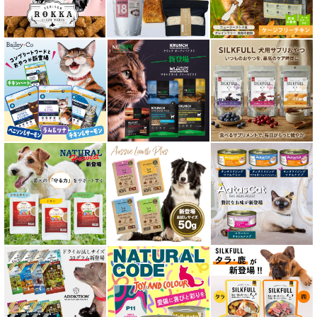
口腔内・喉ケア対応商品 猫用
食欲サポート対応キャットフード
肝臓ケア対応キャットフード
免疫サポート 猫用
低脂肪 ドライフード for CAT
水分補給用ウェットフード for CAT
特集 穀物不使用 キャットフード（ドライ）
エアドライ キャットフード