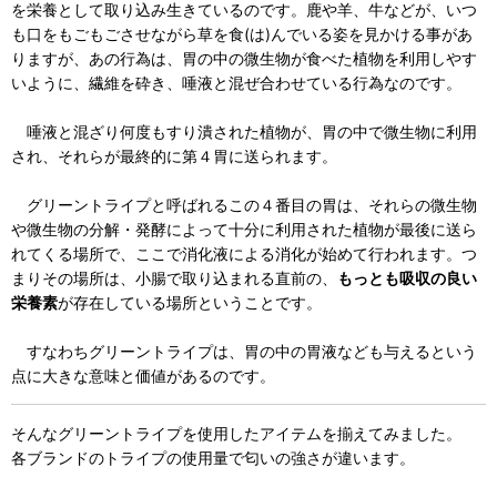
を栄養として取り込み生きているのです。鹿や羊、牛などが、いつ
も口をもごもごさせながら草を食(は)んでいる姿を見かける事があ
りますが、あの行為は、胃の中の微生物が食べた植物を利用しやす
いように、繊維を砕き、唾液と混ぜ合わせている行為なのです。
唾液と混ざり何度もすり潰された植物が、胃の中で微生物に利用
され、それらが最終的に第４胃に送られます。
グリーントライプと呼ばれるこの４番目の胃は、それらの微生物
や微生物の分解・発酵によって十分に利用された植物が最後に送ら
れてくる場所で、ここで消化液による消化が始めて行われます。つ
まりその場所は、小腸で取り込まれる直前の、
もっとも吸収の良い
栄養素
が存在している場所ということです。
すなわちグリーントライプは、胃の中の胃液なども与えるという
点に大きな意味と価値があるのです。
そんなグリーントライプを使用したアイテムを揃えてみました。
各ブランドのトライプの使用量で匂いの強さが違います。