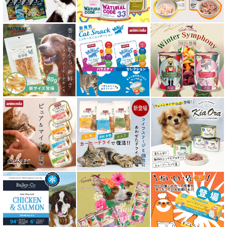
フリーズドライ キャットフード
おやつ全アイテム
素材そのまま
アイファクトリーおやつ
アタスキャット Aatas Cat
アディクション Addiction
アニモンダ ANIMONDA
アマノヴァ Amanova
アルモネイチャー almo nature