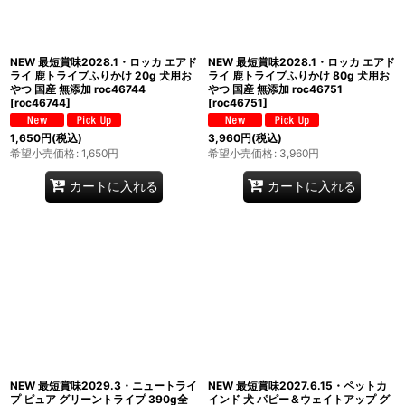
絞り込む
NEW 最短賞味2028.1・ロッカ エアド
NEW 最短賞味2028.1・ロッカ エアド
ライ 鹿トライプふりかけ 20g 犬用お
ライ 鹿トライプふりかけ 80g 犬用お
やつ 国産 無添加 roc46744
やつ 国産 無添加 roc46751
[
roc46744
]
[
roc46751
]
1,650
円
(税込)
3,960
円
(税込)
希望小売価格
:
1,650
円
希望小売価格
:
3,960
円
カートに入れる
カートに入れる
NEW 最短賞味2029.3・ニュートライ
NEW 最短賞味2027.6.15・ペットカ
プ ピュア グリーントライプ 390g全
インド 犬 パピー＆ウェイトアップ グ