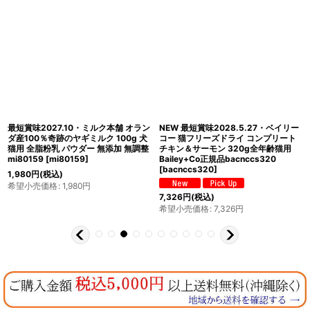
最短賞味2027.10・ミルク本舗 オラン
NEW 最短賞味2028.5.27・ベイリー
ダ産100％奇跡のヤギミルク 100g 犬
コー 猫フリーズドライ コンプリート
猫用 全脂粉乳 パウダー 無添加 無調整
チキン＆サーモン 320g全年齢猫用
mi80159
[
mi80159
]
Bailey+Co正規品bacnccs320
[
bacnccs320
]
1,980
円
(税込)
希望小売価格
:
1,980
円
7,326
円
(税込)
希望小売価格
:
7,326
円