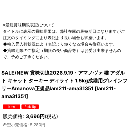
※最短賞味期限表記について
タイトルに表示の賞味期限は、弊社在庫の最短期日になりますがご
注文のタイミングにより表記より長い場合も御座います。
◆輸入元入荷状況により表記より短くなる場合も御座います。
◆賞味期限のご指定（期限の長い商品等）はお受け出来ませんの
で、予めご了承ください。
SALE/NEW 賞味切迫2026.9.19・アマノヴァ 猫 アダル
ト キャット ターキー ディライト 1.5kg成猫用グレインフ
リーAmanova正規品lam211-ama31351
[
lam211-
ama31351
]
販売価格
:
3,696
円
(税込)
希望小売価格
:
5,280
円