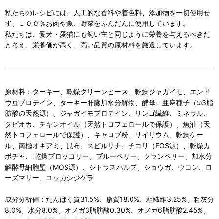
私たちのレシピには、人工的な香料や着色料、添加物を一切使用せ
ず、１００％お肉や魚、野菜をふんだんに使用しています。
私たちは、愛犬・愛猫にも飼い主と同じように栄養を与えるべきだ
と考え、栄養価が高く、高い品質の原材料を厳選しています。
原材料：ターキー、乾燥グリーンピース、乾燥ジャガイモ、エンド
ウ豆プロテイン、ターキー肝臓加水分解物、酵母、亜麻種子（ω3脂
肪酸の天然源）、ジャガイモプロテイン、リンゴ繊維、ミネラル、
タピオカ、チキンオイル（天然トコフェロールで保護）、魚油（天
然トコフェロールで保護）、キャロブ粉、サイリウム、乾燥ケー
ル、南極オキアミ、昆布、スピルリナ、チコリ（FOS源）、乾燥カ
ボチャ、 乾燥ブロッコリー、ブルーベリー、クランベリー、加水分
解酵母細胞壁（MOS源）、シトラスパルプ、ショウガ、ウコン、ロ
ーズマリー、ユッカシジゲラ
成分分析値：たんぱく質31.5%、脂質18.0%、粗繊維3.25%、粗灰分
8.0%、水分8.0%、オメガ3脂肪酸0.30%、オメガ6脂肪酸2.45%、