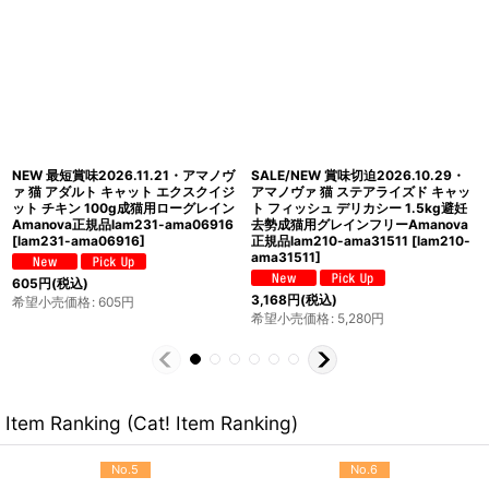
SALE/NEW 賞味切迫2026.9.17・ア
NEW 最短賞味2027.4・アマノヴァ
マノヴァ 犬 ミニ オウビースィティ
犬 パウチ アダルト ターキー デライト
（体重管理） ターキー ディライト成
100g成犬用Amanova正規品lam313-
犬用・小粒100gAmanova正規品
ama35076
[
lam313-ama35076
]
lam131-ama06824
[
lam131-
ama06824
]
451
円
(税込)
希望小売価格
:
451
円
363
円
(税込)
希望小売価格
:
605
円
Item Ranking (Cat! Item Ranking)
No.5
No.6