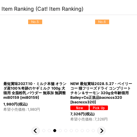
Item Ranking (Cat! Item Ranking)
No.5
No.6
最短賞味2027.10・ミルク本舗 オラン
NEW 最短賞味2028.5.27・ベイリー
ダ産100％奇跡のヤギミルク 100g 犬
コー 猫フリーズドライ コンプリート
猫用 全脂粉乳 パウダー 無添加 無調整
チキン＆サーモン 320g全年齢猫用
mi80159
[
mi80159
]
Bailey+Co正規品bacnccs320
[
bacnccs320
]
1,980
円
(税込)
希望小売価格
:
1,980
円
7,326
円
(税込)
希望小売価格
:
7,326
円