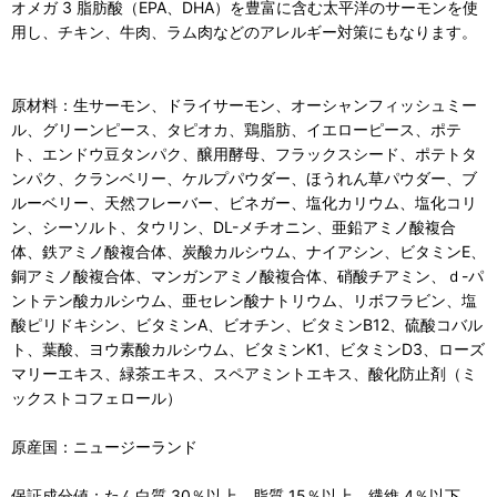
オメガ 3 脂肪酸（EPA、DHA）を豊富に含む太平洋のサーモンを使
用し、チキン、牛肉、ラム肉などのアレルギー対策にもなります。
原材料：生サーモン、ドライサーモン、オーシャンフィッシュミー
ル、グリーンピース、タピオカ、鶏脂肪、イエローピース、ポテ
ト、エンドウ豆タンパク、醸用酵母、フラックスシード、ポテトタ
ンパク、クランベリー、ケルプパウダー、ほうれん草パウダー、ブ
ルーベリー、天然フレーバー、ビネガー、塩化カリウム、塩化コリ
ン、シーソルト、タウリン、DL-メチオニン、亜鉛アミノ酸複合
体、鉄アミノ酸複合体、炭酸カルシウム、ナイアシン、ビタミンE、
銅アミノ酸複合体、マンガンアミノ酸複合体、硝酸チアミン、ｄ-パ
ントテン酸カルシウム、亜セレン酸ナトリウム、リボフラビン、塩
酸ピリドキシン、ビタミンA、ビオチン、ビタミンB12、硫酸コバル
ト、葉酸、ヨウ素酸カルシウム、ビタミンK1、ビタミンD3、ローズ
マリーエキス、緑茶エキス、スペアミントエキス、酸化防止剤（ミ
ックストコフェロール）
原産国：ニュージーランド
保証成分値：たん白質 30％以上、脂質 15％以上、繊維 4％以下、