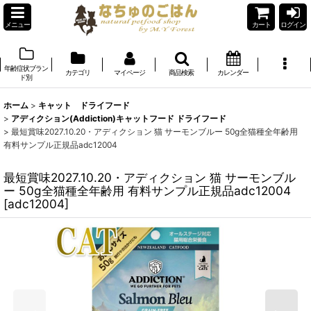
メニュー
カート
ログイン
年齢症状ブラン
カテゴリ
マイページ
商品検索
カレンダー
ド別
ホーム
>
キャット ドライフード
>
アディクション(Addiction)キャットフード ドライフード
>
最短賞味2027.10.20・アディクション 猫 サーモンブルー 50g全猫種全年齢用
有料サンプル正規品adc12004
最短賞味2027.10.20・アディクション 猫 サーモンブル
ー 50g全猫種全年齢用 有料サンプル正規品adc12004
[
adc12004
]