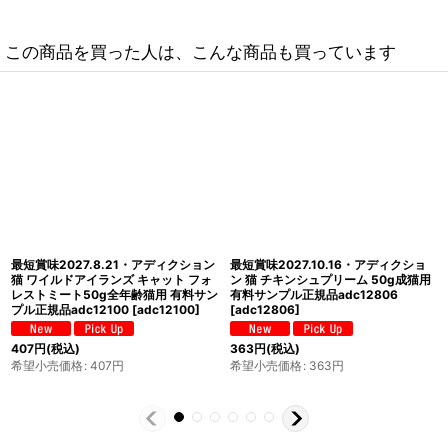
この商品を買った人は、こんな商品も買っています
最短賞味2027.11.24・アディクショ
最短賞味2027.8.25・アディクション
ン 猫 ワイルドアイランズ キャット パ
猫 ワイルドアイランズ キャット ハイ
シフィックキャッチ50g全年齢猫用 有
ランドミーツ50g全年齢猫用 有料サン
料サンプル正規品adc12001
プル正規品adc12209
[
adc12209
]
[
adc12001
]
396
円
(税込)
396
円
(税込)
希望小売価格
:
396
円
希望小売価格
:
396
円