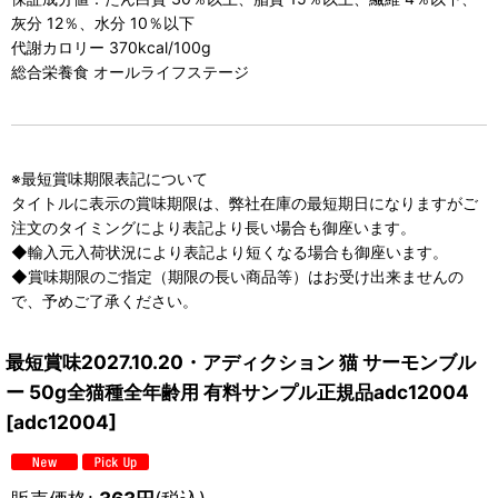
灰分 12％、水分 10％以下
代謝カロリー 370kcal/100g
総合栄養食 オールライフステージ
※最短賞味期限表記について
タイトルに表示の賞味期限は、弊社在庫の最短期日になりますがご
注文のタイミングにより表記より長い場合も御座います。
◆輸入元入荷状況により表記より短くなる場合も御座います。
◆賞味期限のご指定（期限の長い商品等）はお受け出来ませんの
で、予めご了承ください。
最短賞味2027.10.20・アディクション 猫 サーモンブル
ー 50g全猫種全年齢用 有料サンプル正規品adc12004
[
adc12004
]