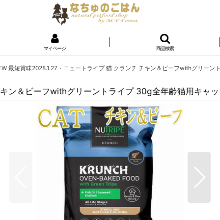
マイページ
商品検索
EW 最短賞味2028.1.27・ニュートライプ 猫 クランチ チキン＆ビーフwithグリーン
 チキン＆ビーフwithグリーントライプ 30g全年齢猫用キャッ