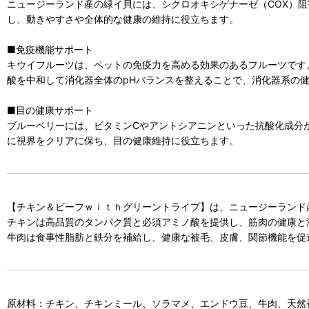
ニュージーランド産の緑イ貝には、シクロオキシゲナーゼ（COX）
し、動きやすさや全体的な健康の維持に役立ちます。
■免疫機能サポート
キウイフルーツは、ペットの免疫力を高める効果のあるフルーツです
酸を中和して消化器全体のpHバランスを整えることで、消化器系の
■目の健康サポート
ブルーベリーには、ビタミンCやアントシアニンといった抗酸化成分
に視界をクリアに保ち、目の健康維持に役立ちます。
【チキン＆ビーフｗｉｔｈグリーントライプ】は、ニュージーランド
チキンは高品質のタンパク質と必須アミノ酸を提供し、筋肉の健康と
牛肉は食事性脂肪と鉄分を補給し、健康な被毛、皮膚、関節機能を促
原材料：チキン、チキンミール、ソラマメ、エンドウ豆、牛肉、天然