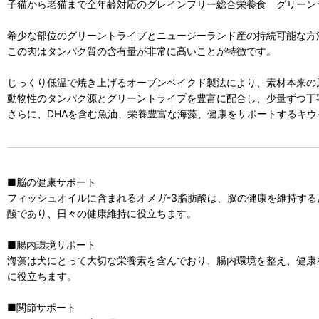
子猫から老猫まで全年齢対応のグレインフリー総合栄養食 グリーン
希少な部位のグリーントライプとニュージーランド産の持続可能な方
この肉はタンパク質の含有量が非常に高いことが特徴です。
じっくり低温で焼き上げるオーブンベイクド製法により、素材本来の
動物性のタンパク源とグリーントライプを豊富に配合し、少量ずつ丁
さらに、DHAを含む魚油、栄養豊富な海藻、健康をサポートするキ
■脳の健康サポート
フィッシュオイルに含まれるオメガ-3脂肪酸は、脳の健康を維持する
酸であり、日々の健康維持に役立ちます。
■腸内環境サポート
海藻は犬にとって大切な栄養素を含んでおり、腸内環境を整え、健康
に役立ちます。
■関節サポート