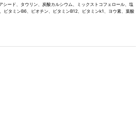
アシード、タウリン、炭酸カルシウム、ミックストコフェロール、塩
、ビタミンB6、ビオチン、ビタミンB12、ビタミンk1、ヨウ素、葉酸