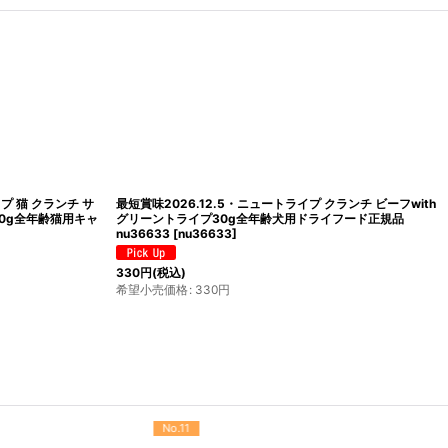
プ 猫 クランチ サ
最短賞味2026.12.5・ニュートライプ クランチ ビーフwith
30g全年齢猫用キャ
グリーントライプ30g全年齢犬用ドライフード正規品
nu36633
[
nu36633
]
330
円
(税込)
希望小売価格
:
330
円
No.12