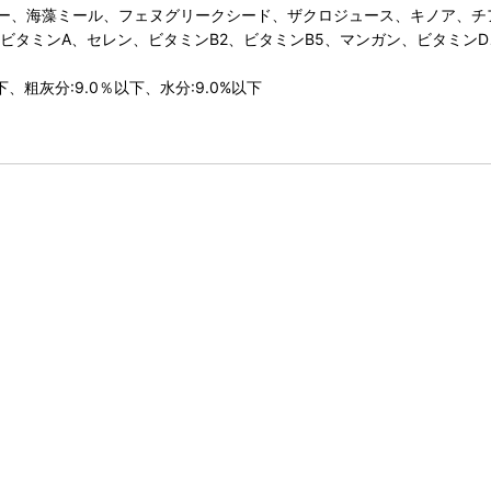
ー、海藻ミール、フェヌグリークシード、ザクロジュース、キノア、チ
、ビタミンA、セレン、ビタミンB2、ビタミンB5、マンガン、ビタミンD
下、粗灰分:9.0％以下、水分:9.0%以下