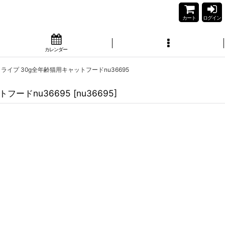
カート
ログイン
カレンダー
トライプ 30g全年齢猫用キャットフードnu36695
トフードnu36695
[
nu36695
]