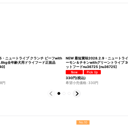
2.5・ニュートライプ クランチ ビーフwith
NEW 最短賞味2028.2.9・ニュートライ
.8kg全年齢犬用ドライフード正規品
ーモン＆チキンwithグリーントライプ 
40
]
ットフードnu36725
[
nu36725
]
330
円
(税込)
98
円
希望小売価格
:
330
円
No.10
No.11