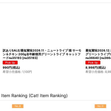
訳ありSALE/最短賞味2026.11・ニュートライプ 猫 サーモ
最短賞味2026.1
ン＆チキン 200g全年齢猫用グリーントライプ キャットフ
グリーントライプ1
ードnu35193
[
nu35193
]
nu36640
[
nu366
990
円
(税込)
8,998
円
(税込)
希望小売価格
:
1,100
円
希望小売価格
:
8,9
Item Ranking (Cat! Item Ranking)
No.9