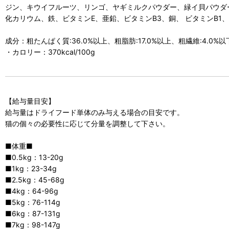
ジン、キウイフルーツ、リンゴ、ヤギミルクパウダー、緑イ貝パウダ
化カリウム、鉄、ビタミンE、亜鉛、ビタミンB3、銅、 ビタミンB1
成分：粗たんぱく質:36.0%以上、粗脂肪:17.0%以上、粗繊維:4.0%以
・カロリー：370kcal/100g
【給与量目安】
給与量はドライフード単体のみ与える場合の目安です。
猫の個々の必要性に応じて分量を調整して下さい。
■体重■
■0.5kg：13-20g
■1kg：23-34g
■2.5kg：45-68g
■4kg：64-96g
■5kg：76-114g
■6kg：87-131g
■7kg：98-147g