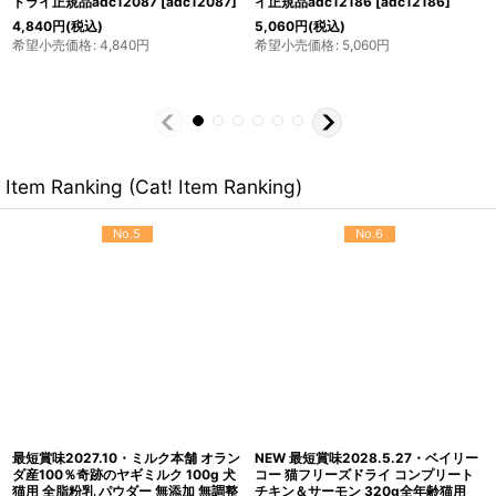
イ正規品adc12179
[
adc12179
]
料サンプル正規品adc12001
[
adc12001
]
1,815
円
(税込)
希望小売価格
:
1,815
円
396
円
(税込)
希望小売価格
:
396
円
Item Ranking (Cat! Item Ranking)
No.5
No.6
最短賞味2027.10・ミルク本舗 オラン
NEW 最短賞味2028.5.27・ベイリー
ダ産100％奇跡のヤギミルク 100g 犬
コー 猫フリーズドライ コンプリート
猫用 全脂粉乳 パウダー 無添加 無調整
チキン＆サーモン 320g全年齢猫用