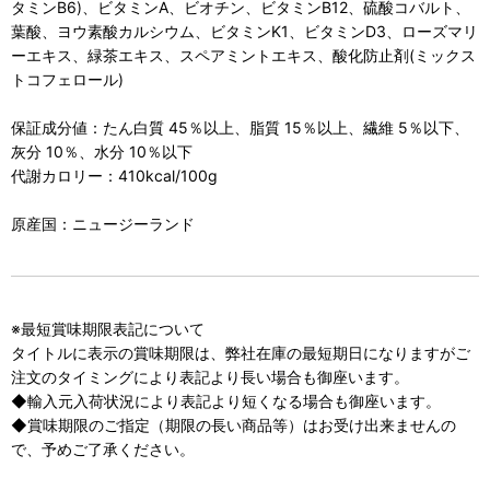
タミンB6)、ビタミンA、ビオチン、ビタミンB12、硫酸コバルト、
葉酸、ヨウ素酸カルシウム、ビタミンK1、ビタミンD3、ローズマリ
ーエキス、緑茶エキス、スペアミントエキス、酸化防止剤(ミックス
トコフェロール)
保証成分値：たん白質 45％以上、脂質 15％以上、繊維 5％以下、
灰分 10％、水分 10％以下
代謝カロリー：410kcal/100g
原産国：ニュージーランド
※最短賞味期限表記について
タイトルに表示の賞味期限は、弊社在庫の最短期日になりますがご
注文のタイミングにより表記より長い場合も御座います。
◆輸入元入荷状況により表記より短くなる場合も御座います。
◆賞味期限のご指定（期限の長い商品等）はお受け出来ませんの
で、予めご了承ください。