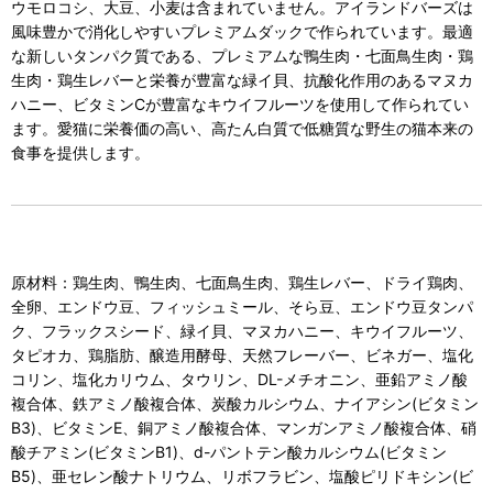
ウモロコシ、大豆、小麦は含まれていません。アイランドバーズは
風味豊かで消化しやすいプレミアムダックで作られています。最適
な新しいタンパク質である、プレミアムな鴨生肉・七面鳥生肉・鶏
生肉・鶏生レバーと栄養が豊富な緑イ貝、抗酸化作用のあるマヌカ
ハニー、ビタミンCが豊富なキウイフルーツを使用して作られてい
ます。愛猫に栄養価の高い、高たん白質で低糖質な野生の猫本来の
食事を提供します。
原材料：鶏生肉、鴨生肉、七面鳥生肉、鶏生レバー、ドライ鶏肉、
全卵、エンドウ豆、フィッシュミール、そら豆、エンドウ豆タンパ
ク、フラックスシード、緑イ貝、マヌカハニー、キウイフルーツ、
タピオカ、鶏脂肪、醸造用酵母、天然フレーバー、ビネガー、塩化
コリン、塩化カリウム、タウリン、DL-メチオニン、亜鉛アミノ酸
複合体、鉄アミノ酸複合体、炭酸カルシウム、ナイアシン(ビタミン
B3)、ビタミンE、銅アミノ酸複合体、マンガンアミノ酸複合体、硝
酸チアミン(ビタミンB1)、d-パントテン酸カルシウム(ビタミン
B5)、亜セレン酸ナトリウム、リボフラビン、塩酸ピリドキシン(ビ