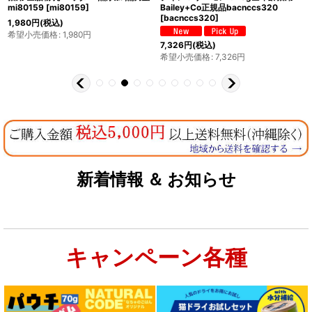
mi80159
[
mi80159
]
Bailey+Co正規品bacnccs320
[
bacnccs320
]
1,980
円
(税込)
希望小売価格
:
1,980
円
7,326
円
(税込)
希望小売価格
:
7,326
円
新着情報 ＆ お知らせ
キャンペーン各種