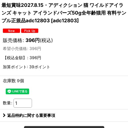
最短賞味2027.8.15・アディクション 猫 ワイルドアイラ
ンズ キャット アイランドバーズ50g全年齢猫用 有料サン
プル正規品adc12803
[
adc12803
]
販売価格
:
396
円
(税込)
希望小売価格
:
396
円
【税込金額】
:
396円
加算ポイント: 39ポイント
在庫数 9個
数量
:
返品特約に関する重要事項