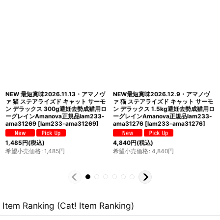
SALE/NEW 賞味切迫2026.11.6・ア
NEW 最短賞味2026.11.13・アマノヴ
マノヴァ 高齢犬 マチュア ミニ フィッ
ァ 猫 ステアライズド キャット サーモ
シュ デリカシー シニア犬用・小粒
ン デラックス 100g避妊去勢成猫用ロ
500gAmanova正規品lam132-
ーグレインAmanova正規品lam233-
ama76710
[
lam132-ama76710
]
ama06947
[
lam233-ama06947
]
1,771
円
(税込)
605
円
(税込)
希望小売価格
:
2,530
円
希望小売価格
:
605
円
Item Ranking (Cat! Item Ranking)