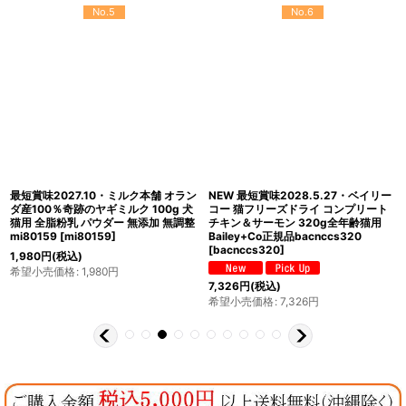
No.5
No.6
最短賞味2027.10・ミルク本舗 オラン
NEW 最短賞味2028.5.27・ベイリー
ダ産100％奇跡のヤギミルク 100g 犬
コー 猫フリーズドライ コンプリート
猫用 全脂粉乳 パウダー 無添加 無調整
チキン＆サーモン 320g全年齢猫用
mi80159
[
mi80159
]
Bailey+Co正規品bacnccs320
[
bacnccs320
]
1,980
円
(税込)
希望小売価格
:
1,980
円
7,326
円
(税込)
希望小売価格
:
7,326
円