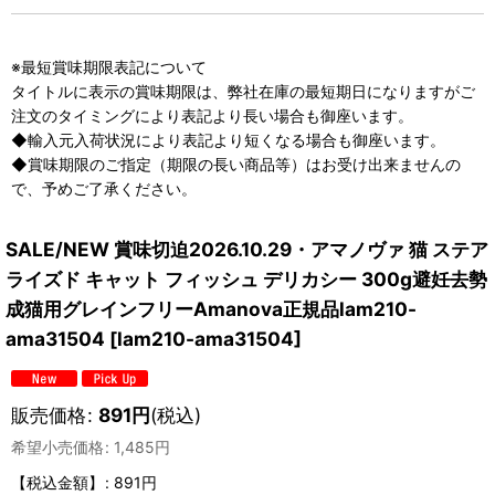
※最短賞味期限表記について
タイトルに表示の賞味期限は、弊社在庫の最短期日になりますがご
注文のタイミングにより表記より長い場合も御座います。
◆輸入元入荷状況により表記より短くなる場合も御座います。
◆賞味期限のご指定（期限の長い商品等）はお受け出来ませんの
で、予めご了承ください。
SALE/NEW 賞味切迫2026.10.29・アマノヴァ 猫 ステア
ライズド キャット フィッシュ デリカシー 300g避妊去勢
成猫用グレインフリーAmanova正規品lam210-
ama31504
[
lam210-ama31504
]
販売価格
:
891
円
(税込)
希望小売価格
:
1,485
円
【税込金額】
:
891円