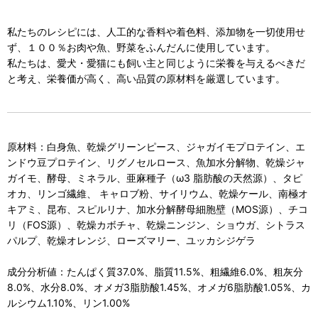
私たちのレシピには、人工的な香料や着色料、添加物を一切使用せ
ず、１００％お肉や魚、野菜をふんだんに使用しています。
私たちは、愛犬・愛猫にも飼い主と同じように栄養を与えるべきだ
と考え、栄養価が高く、高い品質の原材料を厳選しています。
原材料：白身魚、乾燥グリーンピース、ジャガイモプロテイン、エ
ンドウ豆プロテイン、リグノセルロース、魚加水分解物、乾燥ジャ
ガイモ、酵母、ミネラル、亜麻種子（ω3 脂肪酸の天然源）、タピ
オカ、リンゴ繊維、 キャロブ粉、サイリウム、乾燥ケール、南極オ
キアミ、昆布、スピルリナ、加水分解酵母細胞壁（MOS源）、チコ
リ（FOS源）、乾燥カボチャ、乾燥ニンジン、ショウガ、シトラス
パルプ、乾燥オレンジ、ローズマリー、ユッカシジゲラ
成分分析値：たんぱく質37.0%、脂質11.5%、粗繊維6.0%、粗灰分
8.0%、水分8.0%、オメガ3脂肪酸1.45%、オメガ6脂肪酸1.05%、カ
ルシウム1.10%、リン1.00%