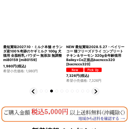
最短賞味2027.10・ミルク本舗 オラン
NEW 最短賞味2028.5.27・ベイリー
ダ産100％奇跡のヤギミルク 100g 犬
コー 猫フリーズドライ コンプリート
猫用 全脂粉乳 パウダー 無添加 無調整
チキン＆サーモン 320g全年齢猫用
mi80159
[
mi80159
]
Bailey+Co正規品bacnccs320
[
bacnccs320
]
1,980
円
(税込)
希望小売価格
:
1,980
円
7,326
円
(税込)
希望小売価格
:
7,326
円