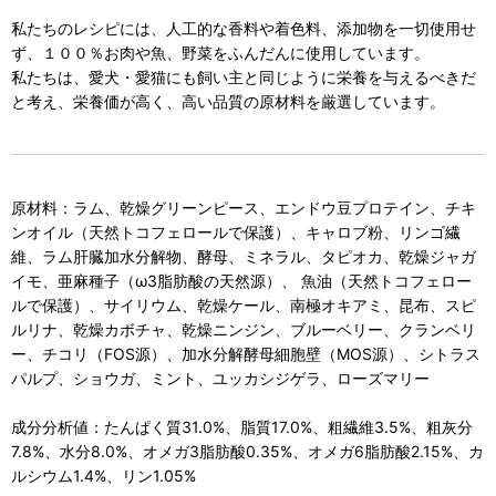
私たちのレシピには、人工的な香料や着色料、添加物を一切使用せ
ず、１００％お肉や魚、野菜をふんだんに使用しています。
私たちは、愛犬・愛猫にも飼い主と同じように栄養を与えるべきだ
と考え、栄養価が高く、高い品質の原材料を厳選しています。
原材料：ラム、乾燥グリーンピース、エンドウ豆プロテイン、チキ
ンオイル（天然トコフェロールで保護）、キャロブ粉、リンゴ繊
維、ラム肝臓加水分解物、酵母、ミネラル、タピオカ、乾燥ジャガ
イモ、亜麻種子（ω3脂肪酸の天然源）、 魚油（天然トコフェロー
ルで保護）、サイリウム、乾燥ケール、南極オキアミ、昆布、スピ
ルリナ、乾燥カボチャ、乾燥ニンジン、ブルーベリー、クランベリ
ー、チコリ（FOS源）、加水分解酵母細胞壁（MOS源）、シトラス
パルプ、ショウガ、ミント、ユッカシジゲラ、ローズマリー
成分分析値：たんぱく質31.0%、脂質17.0%、粗繊維3.5%、粗灰分
7.8%、水分8.0%、オメガ3脂肪酸0.35%、オメガ6脂肪酸2.15%、カ
ルシウム1.4%、リン1.05%