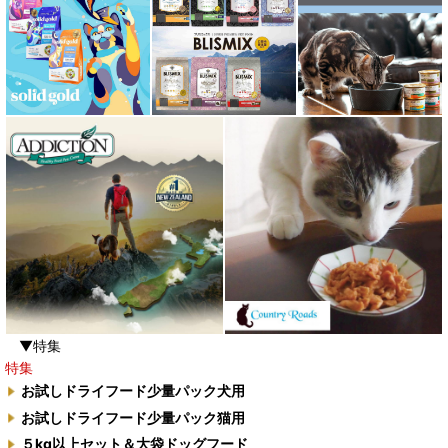
▼特集
特集
お試しドライフード少量パック犬用
お試しドライフード少量パック猫用
５kg以上セット＆大袋ドッグフード