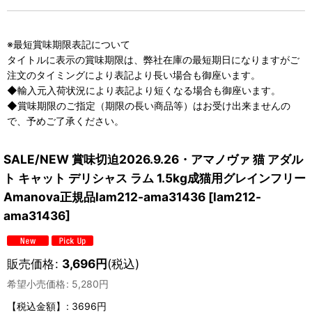
※最短賞味期限表記について
タイトルに表示の賞味期限は、弊社在庫の最短期日になりますがご
注文のタイミングにより表記より長い場合も御座います。
◆輸入元入荷状況により表記より短くなる場合も御座います。
◆賞味期限のご指定（期限の長い商品等）はお受け出来ませんの
で、予めご了承ください。
SALE/NEW 賞味切迫2026.9.26・アマノヴァ 猫 アダル
ト キャット デリシャス ラム 1.5kg成猫用グレインフリー
Amanova正規品lam212-ama31436
[
lam212-
ama31436
]
販売価格
:
3,696
円
(税込)
希望小売価格
:
5,280
円
【税込金額】
:
3696円