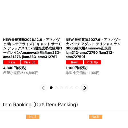
NEW 最短賞味2026.12.19・アマノヴ
NEW 最短賞味2026.11.13・アマノヴ
ァ 猫 アダルトキャット フィッシュデ
ァ 猫 ステアライズド キャット サーモ
リカシー 100g成猫用ローグレイン
ン デラックス 100g避妊去勢成猫用ロ
Amanova正規品lam235-ama06862
ーグレインAmanova正規品lam233-
[
lam235-ama06862
]
ama06947
[
lam233-ama06947
]
605
円
(税込)
605
円
(税込)
希望小売価格
:
605
円
希望小売価格
:
605
円
Item Ranking (Cat! Item Ranking)
No.5
No.6