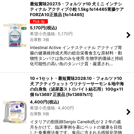
最短賞味2027.5・フォルツァ10 犬ミニ インテシ
ティナル アクティブ小粒 1.5kg fo14465胃腸ケア
FORZA10正規品
[
fo14465
]
5,170
円
(税込)
希望小売価格
:
5,170
円
在庫数 3個
Intestinal Active インテスティナル アクティブ胃
腸の健康維持成犬用の総合栄養食主な原材料・動
物性タンパクは魚のみを使用 生物学的価値と持続
化可能性の高い魚のタンパク質・厳選され…
10＋1セット・最短賞味2028.10・フォルツァ10
犬 アクティウェット ウリナリーサーモン＆地中海
の白身魚（泌尿器ストロバイト結石用）100g×11
個 fo13697 正規品
[
fo13697s11
]
4,400
円
(税込)
希望小売価格
:
4,400
円
在庫数 9個
イタリアの獣医師Sergio Canello氏が２２年の歳
月をかけて、臨床事例を基にペットの健康を目指
した食事療法食です。食品に含まれる残留化学物