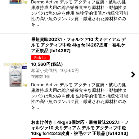
Dermo Active デルモ アクティブ皮膚・被毛の健
康維持成犬用の総合栄養食主な原材料・動物性タ
ンパクは魚のみを使用 生物学的価値と持続化可能
性の高い魚のタンパク質・厳選された原材料のみ
を…
最短賞味2027.1・フォルツァ10 犬ミディアム デ
ルモ アクティブ中粒 4kg fo14267皮膚・被毛ケ
ア正規品
[
fo14267
]
10,560
円
(税込)
希望小売価格
:
10,560
円
在庫数 1個
Dermo Active デルモ アクティブ皮膚・被毛の健
康維持成犬用の総合栄養食主な原材料・動物性タ
ンパクは魚のみを使用 生物学的価値と持続化可能
性の高い魚のタンパク質・厳選された原材料のみ
を…
おまけ付き！4kg×3個対応・最短賞味2027.1・フ
ォルツァ10 犬ミディアム デルモ アクティブ中粒
10kg fo14243皮膚・被毛ケア 正規品
[
fo14243
]