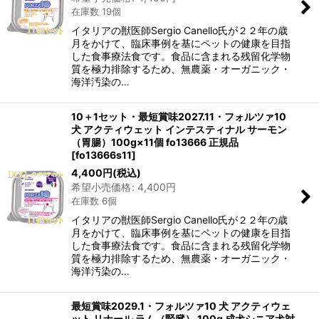
在庫数 19個
イタリアの獣医師Sergio Canello氏が２２年の歳
月をかけて、臨床事例を基にペットの健康を目指
した食事療法食です。食品に含まれる残留化学物
質を極力排除するため、無農薬・オーガニック・
海洋汚染の…
10＋1セット・最短賞味2027.11・フォルツァ10
犬 アクティウェット インテスティナル サーモン
（胃腸）100g×11個 fo13666 正規品
[
fo13666s11
]
4,400
円
(税込)
希望小売価格
:
4,400
円
在庫数 6個
イタリアの獣医師Sergio Canello氏が２２年の歳
月をかけて、臨床事例を基にペットの健康を目指
した食事療法食です。食品に含まれる残留化学物
質を極力排除するため、無農薬・オーガニック・
海洋汚染の…
最短賞味2029.1・フォルツァ10 犬 アクティウェ
ット リナール ラム（腎臓） 100g 成犬シニア犬対