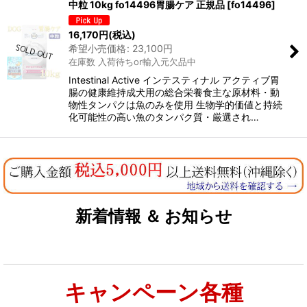
中粒 10kg fo14496胃腸ケア 正規品
[
fo14496
]
16,170
円
(税込)
希望小売価格
:
23,100
円
在庫数 入荷待ちor輸入元欠品中
Intestinal Active インテスティナル アクティブ胃
腸の健康維持成犬用の総合栄養食主な原材料・動
物性タンパクは魚のみを使用 生物学的価値と持続
化可能性の高い魚のタンパク質・厳選され…
新着情報 ＆ お知らせ
キャンペーン各種