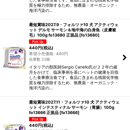
質を極力排除するため、無農薬・オーガニック・
海洋汚染の…
最短賞味2027.9・フォルツァ10 犬 アクティウェ
ット デルモ サーモン＆地中海の白身魚（皮膚被
毛）100g fo13680 正規品
[
fo13680
]
440
円
(税込)
希望小売価格
:
440
円
在庫数 23個
イタリアの獣医師Sergio Canello氏が２２年の歳
月をかけて、臨床事例を基にペットの健康を目指
した食事療法食です。食品に含まれる残留化学物
質を極力排除するため、無農薬・オーガニック・
海洋汚染の…
最短賞味2027.11・フォルツァ10 犬 アクティウェ
ット インテスティナル サーモン（胃腸）100g
fo13666 正規品
[
fo13666
]
440
円
(税込)