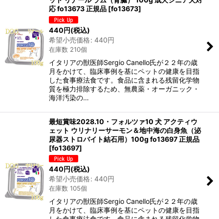
応 fo13673 正規品
[
fo13673
]
440
円
(税込)
希望小売価格
:
440
円
在庫数 210個
イタリアの獣医師Sergio Canello氏が２２年の歳
月をかけて、臨床事例を基にペットの健康を目指
した食事療法食です。食品に含まれる残留化学物
質を極力排除するため、無農薬・オーガニック・
海洋汚染の…
最短賞味2028.10・フォルツァ10 犬 アクティウ
ェット ウリナリーサーモン＆地中海の白身魚（泌
尿器ストロバイト結石用）100g fo13697 正規品
[
fo13697
]
440
円
(税込)
希望小売価格
:
440
円
在庫数 105個
イタリアの獣医師Sergio Canello氏が２２年の歳
月をかけて、臨床事例を基にペットの健康を目指
した食事療法食です。食品に含まれる残留化学物