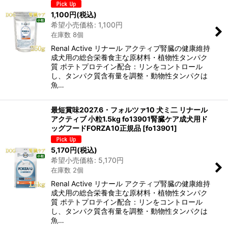
並び順
:
1,100
円
(税込)
希望小売価格
:
1,100
円
在庫数 8個
絞り込む
Renal Active リナール アクティブ腎臓の健康維持
成犬用の総合栄養食主な原材料・植物性タンパク
質 ポテトプロテイン配合：リンをコントロール
し、タンパク質含有量を調整・動物性タンパクは
魚…
最短賞味2027.6・フォルツァ10 犬ミ二 リナール
アクティブ 小粒1.5kg fo13901腎臓ケア成犬用ド
ッグフードFORZA10正規品
[
fo13901
]
5,170
円
(税込)
希望小売価格
:
5,170
円
在庫数 2個
Renal Active リナール アクティブ腎臓の健康維持
成犬用の総合栄養食主な原材料・植物性タンパク
質 ポテトプロテイン配合：リンをコントロール
し、タンパク質含有量を調整・動物性タンパクは
魚…