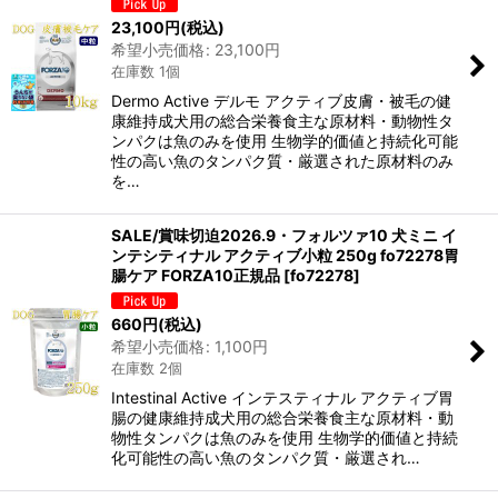
23,100
円
(税込)
希望小売価格
:
23,100
円
在庫数 1個
Dermo Active デルモ アクティブ皮膚・被毛の健
康維持成犬用の総合栄養食主な原材料・動物性タ
ンパクは魚のみを使用 生物学的価値と持続化可能
性の高い魚のタンパク質・厳選された原材料のみ
を…
SALE/賞味切迫2026.9・フォルツァ10 犬ミニ イ
ンテシティナル アクティブ小粒 250g fo72278胃
腸ケア FORZA10正規品
[
fo72278
]
660
円
(税込)
希望小売価格
:
1,100
円
在庫数 2個
Intestinal Active インテスティナル アクティブ胃
腸の健康維持成犬用の総合栄養食主な原材料・動
物性タンパクは魚のみを使用 生物学的価値と持続
化可能性の高い魚のタンパク質・厳選され…