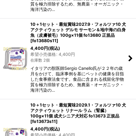
質を極力排除するため、無農薬・オーガニック・
海洋汚染の…
10＋1セット・最短賞味2027.9・フォルツァ10 犬
アクティウェット デルモ サーモン＆地中海の白身
魚（皮膚被毛）100g×11個 fo13680 正規品
[
fo13680s11
]
4,400
円
(税込)
希望小売価格
:
4,400
円
在庫数 2個
イタリアの獣医師Sergio Canello氏が２２年の歳
月をかけて、臨床事例を基にペットの健康を目指
した食事療法食です。食品に含まれる残留化学物
質を極力排除するため、無農薬・オーガニック・
海洋汚染の…
10＋1セット・最短賞味2029.1・フォルツァ10 犬
アクティウェット リナール ラム（腎臓）
100g×11個 成犬シニア犬対応 fo13673 正規品
[
fo13673s11
]
4,400
円
(税込)
希望小売価格
:
4,400
円