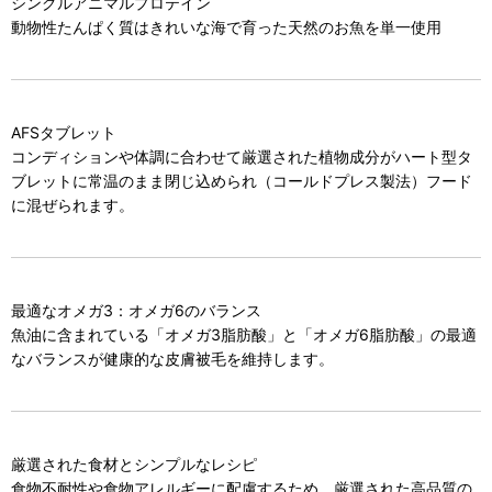
シングルアニマルプロテイン
動物性たんぱく質はきれいな海で育った天然のお魚を単一使用
AFSタブレット
コンディションや体調に合わせて厳選された植物成分がハート型タ
ブレットに常温のまま閉じ込められ（コールドプレス製法）フード
に混ぜられます。
最適なオメガ3：オメガ6のバランス
魚油に含まれている「オメガ3脂肪酸」と「オメガ6脂肪酸」の最適
なバランスが健康的な皮膚被毛を維持します。
厳選された食材とシンプルなレシピ
食物不耐性や食物アレルギーに配慮するため、厳選された高品質の