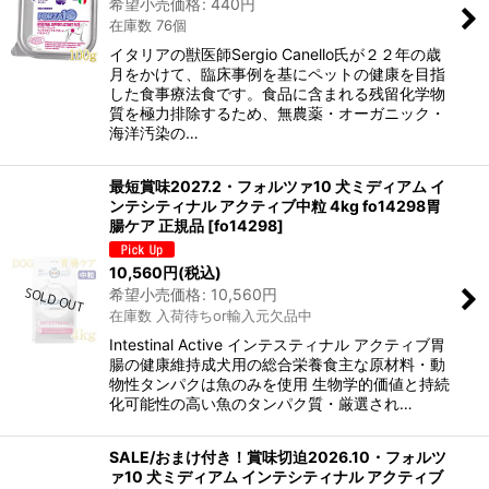
希望小売価格
:
440
円
在庫数 76個
イタリアの獣医師Sergio Canello氏が２２年の歳
月をかけて、臨床事例を基にペットの健康を目指
した食事療法食です。食品に含まれる残留化学物
質を極力排除するため、無農薬・オーガニック・
海洋汚染の…
最短賞味2027.2・フォルツァ10 犬ミディアム イ
ンテシティナル アクティブ中粒 4kg fo14298胃
腸ケア 正規品
[
fo14298
]
10,560
円
(税込)
希望小売価格
:
10,560
円
在庫数 入荷待ちor輸入元欠品中
Intestinal Active インテスティナル アクティブ胃
腸の健康維持成犬用の総合栄養食主な原材料・動
物性タンパクは魚のみを使用 生物学的価値と持続
化可能性の高い魚のタンパク質・厳選され…
SALE/おまけ付き！賞味切迫2026.10・フォルツ
ァ10 犬ミディアム インテシティナル アクティブ