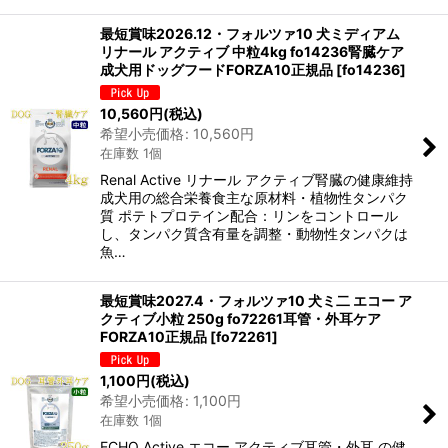
最短賞味2026.12・フォルツァ10 犬ミディアム
リナール アクティブ 中粒4kg fo14236腎臓ケア
成犬用ドッグフードFORZA10正規品
[
fo14236
]
10,560
円
(税込)
希望小売価格
:
10,560
円
在庫数 1個
Renal Active リナール アクティブ腎臓の健康維持
成犬用の総合栄養食主な原材料・植物性タンパク
質 ポテトプロテイン配合：リンをコントロール
し、タンパク質含有量を調整・動物性タンパクは
魚…
最短賞味2027.4・フォルツァ10 犬ミ二 エコー ア
クティブ小粒 250g fo72261耳管・外耳ケア
FORZA10正規品
[
fo72261
]
1,100
円
(税込)
希望小売価格
:
1,100
円
在庫数 1個
ECHO Active エコー アクティブ耳管・外耳 の健