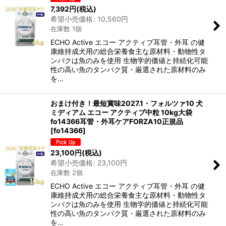
7,392
円
(税込)
希望小売価格
:
10,560
円
在庫数 1個
ECHO Active エコー アクティブ耳管・外耳 の健
康維持成犬用の総合栄養食主な原材料・動物性タ
ンパクは魚のみを使用 生物学的価値と持続化可能
性の高い魚のタンパク質・厳選された原材料のみ
を…
おまけ付き！最短賞味2027.1・フォルツァ10 犬
ミディアム エコー アクティブ中粒 10kg大袋
fo14366耳管・外耳ケアFORZA10正規品
[
fo14366
]
23,100
円
(税込)
希望小売価格
:
23,100
円
在庫数 2個
ECHO Active エコー アクティブ耳管・外耳 の健
康維持成犬用の総合栄養食主な原材料・動物性タ
ンパクは魚のみを使用 生物学的価値と持続化可能
性の高い魚のタンパク質・厳選された原材料のみ
を…