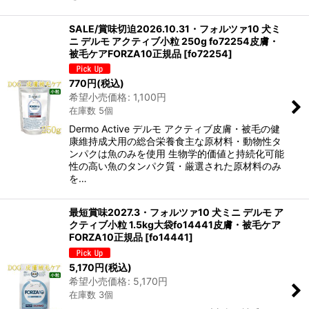
SALE/賞味切迫2026.10.31・フォルツァ10 犬ミ
ニ デルモ アクティブ小粒 250g fo72254皮膚・
被毛ケアFORZA10正規品
[
fo72254
]
770
円
(税込)
希望小売価格
:
1,100
円
在庫数 5個
Dermo Active デルモ アクティブ皮膚・被毛の健
康維持成犬用の総合栄養食主な原材料・動物性タ
ンパクは魚のみを使用 生物学的価値と持続化可能
性の高い魚のタンパク質・厳選された原材料のみ
を…
最短賞味2027.3・フォルツァ10 犬ミニ デルモ ア
クティブ小粒 1.5kg大袋fo14441皮膚・被毛ケア
FORZA10正規品
[
fo14441
]
5,170
円
(税込)
希望小売価格
:
5,170
円
在庫数 3個