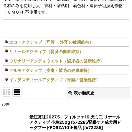
食材のみを使用し人工香料・増粘剤・着色料・遺伝子組換え作物
（ＧＭＯ)も不使用です。
エコーアクティブ（耳管 ・外耳 の健康維持）
リナールアクティブ（腎臓の健康維持）
ウリナリーアクティウエット（泌尿器の健康維持）
デルモアクティブ（皮膚・被毛の健康維持）
インテスティナルアクティブ（胃腸の健康維持）
表示順変更
閉じる
23
件
表示数
:
最短賞味2027.5・フォルツァ10 犬ミ二 リナール
アクティブ 小粒250g fo72285腎臓ケア成犬用ド
在庫あり
ッグフードFORZA10正規品
[
fo72285
]