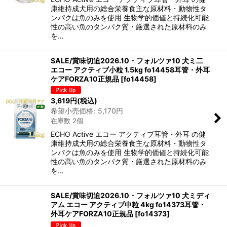
康維持成犬用の総合栄養食主な原材料・動物性タ
ンパクは魚のみを使用 生物学的価値と持続化可能
性の高い魚のタンパク質・厳選された原材料のみ
を…
SALE/賞味切迫2026.10・フォルツァ10 犬ミ二
エコー アクティブ小粒 1.5kg fo14458耳管・外耳
ケアFORZA10正規品
[
fo14458
]
3,619
円
(税込)
希望小売価格
:
5,170
円
在庫数 2個
ECHO Active エコー アクティブ耳管・外耳 の健
康維持成犬用の総合栄養食主な原材料・動物性タ
ンパクは魚のみを使用 生物学的価値と持続化可能
性の高い魚のタンパク質・厳選された原材料のみ
を…
SALE/賞味切迫2026.10・フォルツァ10 犬ミディ
アム エコー アクティブ中粒 4kg fo14373耳管・
外耳ケアFORZA10正規品
[
fo14373
]