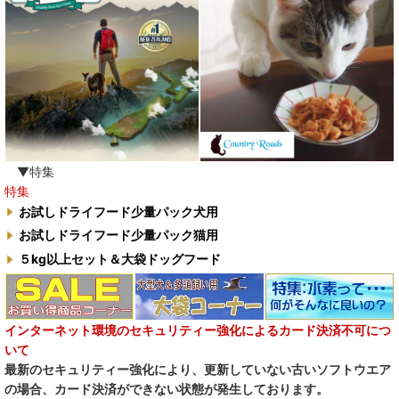
わんぽうやく
ワフ WOOF
ナチュラル重曹 アイテム合同会社
水素シリーズ
臭わない袋BOS
▼特集
特集
自然流
お試しドライフード少量パック犬用
お試しドライフード少量パック猫用
M.Y Forest推奨品
５kg以上セット＆大袋ドッグフード
フォルツァ10犬キャンペーン
一口笑 Ikkosho
インターネット環境のセキュリティー強化によるカード決済不可につ
いて
デイリーディライト DAILY DELIGHT
最新のセキュリティー強化により、更新していない古いソフトウエア
の場合、カード決済ができない状態が発生しております。
RENA DOG レナドッグ