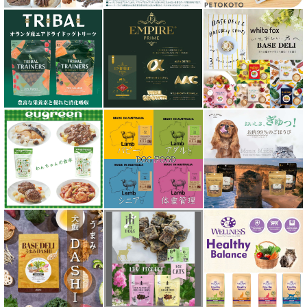
シシア Schesir
獣医さん推奨シリーズ
シルクフル SILKFULL
ジーランディア Zealandia
スマイリー Smiley
ソウルメイト SoulMate
ソリッドゴールド Solid Gold
ディアブロ（Deer Blow）
テラカニス TerraCanis
テラフェリス TerraFelis