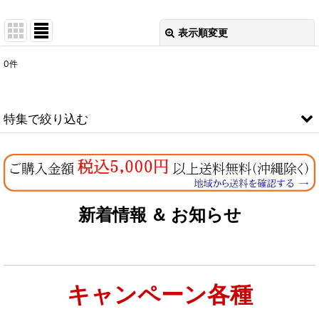
表示順変更
閉じる
0
件
表示数
:
在庫あり
特集で絞り込む
並び順
:
なちゅのオリジナルセット
絞り込む
お試しドライフード少量パック犬用
新着情報 ＆ お知らせ
お試しドライフード少量パック猫用
キャンペーン各種
特集：大型犬＆多頭飼い用：セット＆大袋ドッグフード