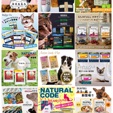
口腔内・喉ケア対応商品 猫用
食欲サポート対応キャットフード
肝臓ケア対応キャットフード
免疫サポート 猫用
低脂肪 ドライフード for CAT
水分補給用ウェットフード for CAT
特集 穀物不使用 キャットフード（ドライ）
エアドライ キャットフード