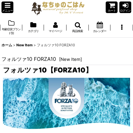
メニュー
カート
ログイン
年齢症状ブラン
カテゴリ
マイページ
商品検索
カレンダー
ド別
ホーム
>
New Item
>
フォルツァ10 FORZA10
フォルツァ10 FORZA10
[
New Item
]
フォルツァ10【FORZA10】