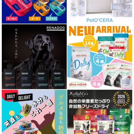
胃腸ケア対応 フード for DOG
口腔内・喉ケア対応商品 犬用
心臓ケア対応ドッグフード
皮膚・被毛ケア対応 フード for DOG
低脂肪 ドライフード for DOG
特集 ドッグフードの涙やけ対策
特集 穀物不使用 ドッグフード（ドライ）