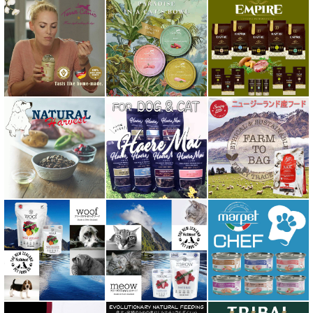
バイオトロール・バイオフレッシュ Byotrol
バリアサプリ
Haere Mai ハレマエ
阪急ハロードッグ
プロバイオデンタルPet
ビィ・ナチュラル be-NatuRal
ヒマラヤ ドッグ チーズ チュウ
ファープラスト 歯みがきガム
フィッシュ4 ペットフード正規品
フィールドエイト