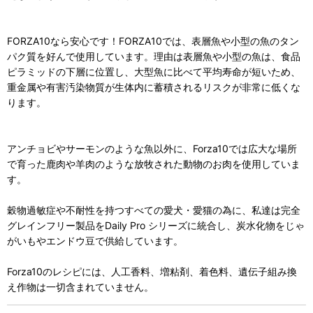
FORZA10なら安心です！FORZA10では、表層魚や小型の魚のタン
パク質を好んで使用しています。理由は表層魚や小型の魚は、食品
ピラミッドの下層に位置し、大型魚に比べて平均寿命が短いため、
重金属や有害汚染物質が生体内に蓄積されるリスクが非常に低くな
ります。
アンチョビやサーモンのような魚以外に、Forza10では広大な場所
で育った鹿肉や羊肉のような放牧された動物のお肉を使用していま
す。
穀物過敏症や不耐性を持つすべての愛犬・愛猫の為に、私達は完全
グレインフリー製品をDaily Pro シリーズに統合し、炭水化物をじゃ
がいもやエンドウ豆で供給しています。
Forza10のレシピには、人工香料、増粘剤、着色料、遺伝子組み換
え作物は一切含まれていません。