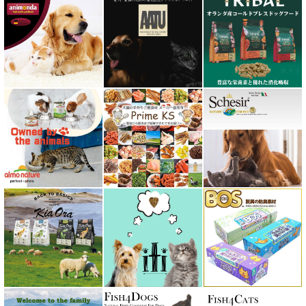
フォルツァ10 FORZA10
プライムケイズ さかい企画
ブリスミックス BLISMIX
プレスティージ PRESTIGE
プロデン ProDen
ベイリーコー Bailey+Co
ベッツソリューション VetSolution
ベッツラボ Vets Labo
ペットカインド PetKind
ペトコト PETOKOTO
ホワイトフォックス