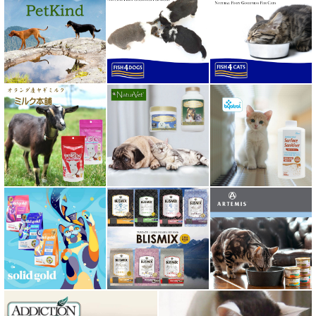
ボンショーズペット bonnechose pet
ママクック
ミャウ MEOW
ミャオイングヘッズ MEOWING HEADS
ミルク本舗
ムーラムーラ Moora Moora
ルイトモ RUITOMO
ロザイボトル
ロッカ ROKKA
ワイルドランド Wildes Land