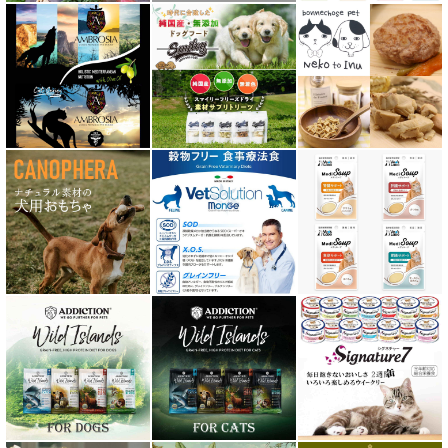
テラカニス ハーバルヒーローズ
トライバル TRIBAL
ナチュラルコード NATURAL CODE
ナチュラルハーベスト Natural Harvest
Nanki Japan ナンキジャパン
ニュートライプ NUTRIPE
ｐＨ バランス キャット ウォーター
ネイチャーベット NaturVet
バーキングヘッズ BARKING HEADS
ハーロウブレンド Harlow Blend