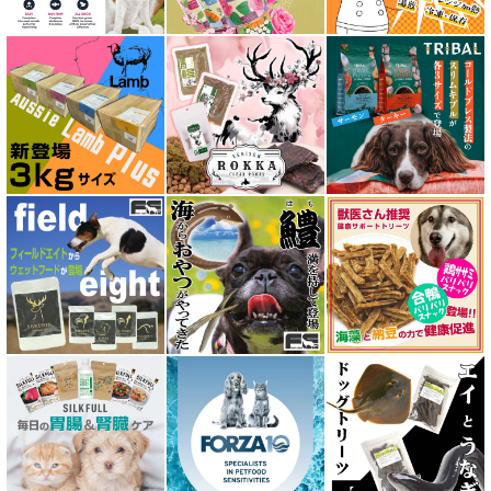
アンブロシア AMBROSIA
アートゥー AATU
アーテミス ARTEMIS
イティ iti
ウェルネス ヘルシーバランス
ウルフブラット WOLFSBLUT
エーワン AWAN DOG FOOD
エーにゃん Anyan 猫用おやつ
エクイリブリア EQUILIBRIA
エンパイア EMPIRE