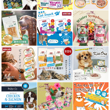
フリーズドライ キャットフード
おやつ全アイテム
素材そのまま
アイファクトリーおやつ
アタスキャット Aatas Cat
アディクション Addiction
アニモンダ ANIMONDA
アマノヴァ Amanova
アルモネイチャー almo nature