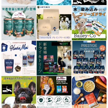
オージー ラム プラス Aussie Lamb Plus
カントリーロード Country Roads
キアオラ kiaora
キャノフィラ
グリーンフィッシュ GreenFish
ケリーアンドコー Kelly＆Co’s
サンデーペッツ Sunday Pets
サンユー研究所
シェフ SHEF
シグネチャー７（Signature7）正規輸入品