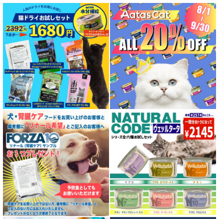
特集 グリーントライプ（第４胃）とは
特集 フリーズドライ
特集 エアドライフード
特殊製法のドッグフード
特殊製法のキャットフード
全年齢対応 フード for DOG
パピー用 フード for DOG
成犬用 フード for DOG