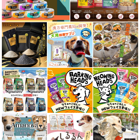
フリーズドライ ドッグフード
エアドライ ドッグフード
愛猫用ウェット300円以下コーナー
全年齢対応 フード for CAT
キトン用 フード for CAT
成猫用 フード for CAT
シニア猫用 フード for CAT