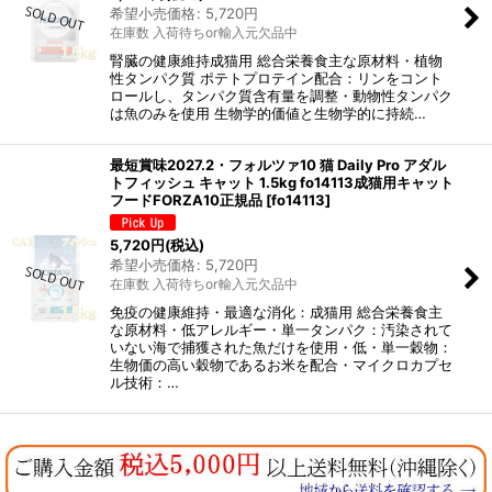
希望小売価格
:
5,720
円
在庫数 入荷待ちor輸入元欠品中
腎臓の健康維持成猫用 総合栄養食主な原材料・植物
性タンパク質 ポテトプロテイン配合：リンをコント
ロールし、タンパク質含有量を調整・動物性タンパク
は魚のみを使用 生物学的価値と生物学的に持続…
最短賞味2027.2・フォルツァ10 猫 Daily Pro アダル
トフィッシュ キャット 1.5kg fo14113成猫用キャット
フードFORZA10正規品
[
fo14113
]
5,720
円
(税込)
希望小売価格
:
5,720
円
在庫数 入荷待ちor輸入元欠品中
免疫の健康維持・最適な消化：成猫用 総合栄養食主
な原材料・低アレルギー・単一タンパク：汚染されて
いない海で捕獲された魚だけを使用・低・単一穀物：
生物価の高い穀物であるお米を配合・マイクロカプセ
ル技術：…