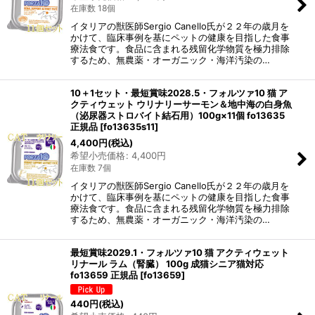
在庫数 18個
イタリアの獣医師Sergio Canello氏が２２年の歳月を
かけて、臨床事例を基にペットの健康を目指した食事
療法食です。食品に含まれる残留化学物質を極力排除
するため、無農薬・オーガニック・海洋汚染の…
10＋1セット・最短賞味2028.5・フォルツァ10 猫 ア
クティウェット ウリナリーサーモン＆地中海の白身魚
（泌尿器ストロバイト結石用）100g×11個 fo13635
正規品
[
fo13635s11
]
4,400
円
(税込)
希望小売価格
:
4,400
円
在庫数 7個
イタリアの獣医師Sergio Canello氏が２２年の歳月を
かけて、臨床事例を基にペットの健康を目指した食事
療法食です。食品に含まれる残留化学物質を極力排除
するため、無農薬・オーガニック・海洋汚染の…
最短賞味2029.1・フォルツァ10 猫 アクティウェット
リナール ラム（腎臓） 100g 成猫シニア猫対応
fo13659 正規品
[
fo13659
]
440
円
(税込)