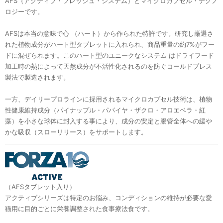
AFS（アクティブ・フレッシュ・システム）とマイクロカプセル・テクノ
ロジーです。
AFSは本当の意味で心 （ハート）から作られた特許です。研究し厳選さ
れた植物成分がハート型タブレットに入れられ、商品重量の約7%がフー
ドに混ぜられます。このハート型のユニークなシステム はドライフード
加工時の熱によって天然成分が不活性化されるのを防ぐコールドプレス
製法で製造されます。
一方、デイリープロラインに採用されるマイクロカプセル技術は、植物
性健康維持成分（パイナップル・パパイヤ・ザクロ・アロエベラ・紅
藻）を小さな球体に封入する事により、成分の安定と腸管全体への緩や
かな吸収（スローリリース）をサポートします。
（AFSタブレット入り）
アクティブシリーズは特定のお悩み、コンディションの維持が必要な愛
猫用に目的ごとに栄養調整された食事療法食です。