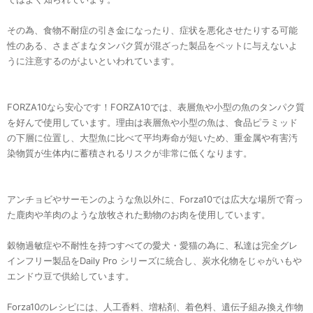
その為、食物不耐症の引き金になったり、症状を悪化させたりする可能
性のある、さまざまなタンパク質が混ざった製品をペットに与えないよ
うに注意するのがよいといわれています。
FORZA10なら安心です！FORZA10では、表層魚や小型の魚のタンパク質
を好んで使用しています。理由は表層魚や小型の魚は、食品ピラミッド
の下層に位置し、大型魚に比べて平均寿命が短いため、重金属や有害汚
染物質が生体内に蓄積されるリスクが非常に低くなります。
アンチョビやサーモンのような魚以外に、Forza10では広大な場所で育っ
た鹿肉や羊肉のような放牧された動物のお肉を使用しています。
穀物過敏症や不耐性を持つすべての愛犬・愛猫の為に、私達は完全グレ
インフリー製品をDaily Pro シリーズに統合し、炭水化物をじゃがいもや
エンドウ豆で供給しています。
Forza10のレシピには、人工香料、増粘剤、着色料、遺伝子組み換え作物