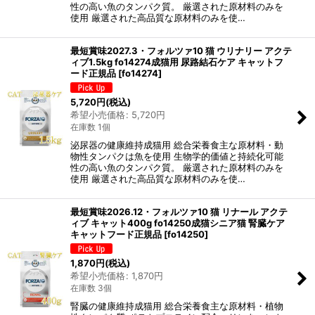
性の高い魚のタンパク質。 厳選された原材料のみを
使用 厳選された高品質な原材料のみを使…
最短賞味2027.3・フォルツァ10 猫 ウリナリー アクテ
ィブ1.5kg fo14274成猫用 尿路結石ケア キャットフ
ード正規品
[
fo14274
]
5,720
円
(税込)
希望小売価格
:
5,720
円
在庫数 1個
泌尿器の健康維持成猫用 総合栄養食主な原材料・動
物性タンパクは魚を使用 生物学的価値と持続化可能
性の高い魚のタンパク質。 厳選された原材料のみを
使用 厳選された高品質な原材料のみを使…
最短賞味2026.12・フォルツァ10 猫 リナール アクテ
ィブ キャット400g fo14250成猫シニア猫 腎臓ケア
キャットフード正規品
[
fo14250
]
1,870
円
(税込)
希望小売価格
:
1,870
円
在庫数 3個
腎臓の健康維持成猫用 総合栄養食主な原材料・植物