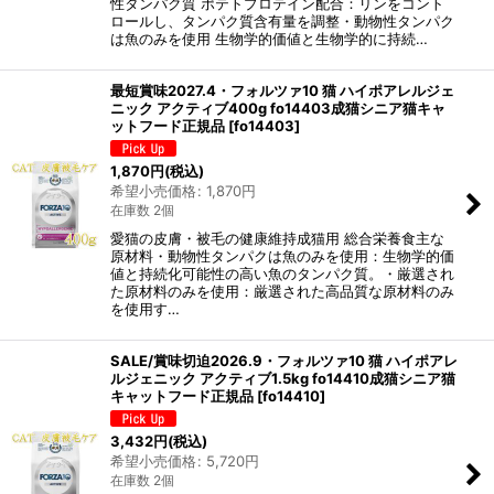
性タンパク質 ポテトプロテイン配合：リンをコント
ロールし、タンパク質含有量を調整・動物性タンパク
は魚のみを使用 生物学的価値と生物学的に持続…
最短賞味2027.4・フォルツァ10 猫 ハイポアレルジェ
ニック アクティブ400g fo14403成猫シニア猫キャ
ットフード正規品
[
fo14403
]
1,870
円
(税込)
希望小売価格
:
1,870
円
在庫数 2個
愛猫の皮膚・被毛の健康維持成猫用 総合栄養食主な
原材料・動物性タンパクは魚のみを使用：生物学的価
値と持続化可能性の高い魚のタンパク質。・厳選され
た原材料のみを使用：厳選された高品質な原材料のみ
を使用す…
SALE/賞味切迫2026.9・フォルツァ10 猫 ハイポアレ
ルジェニック アクティブ1.5kg fo14410成猫シニア猫
キャットフード正規品
[
fo14410
]
3,432
円
(税込)
希望小売価格
:
5,720
円
在庫数 2個