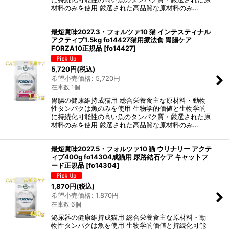
材料のみを使用 厳選された高品質な原材料のみ…
最短賞味2027.3・フォルツァ10 猫 インテスティナル
アクティブ1.5kg fo14427猫用療法食 胃腸ケア
FORZA10正規品
[
fo14427
]
5,720
円
(税込)
希望小売価格
:
5,720
円
在庫数 1個
胃腸の健康維持成猫用 総合栄養食主な原材料・動物
性タンパクは魚のみを使用 生物学的価値と生物学的
に持続化可能性の高い魚のタンパク質・厳選された原
材料のみを使用 厳選された高品質な原材料のみ…
最短賞味2027.5・フォルツァ10 猫 ウリナリー アクテ
ィブ400g fo14304成猫用 尿路結石ケア キャットフ
ード正規品
[
fo14304
]
1,870
円
(税込)
希望小売価格
:
1,870
円
在庫数 6個
泌尿器の健康維持成猫用 総合栄養食主な原材料・動
物性タンパクは魚を使用 生物学的価値と持続化可能