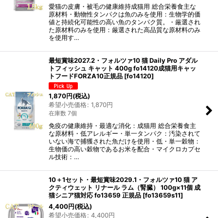
愛猫の皮膚・被毛の健康維持成猫用 総合栄養食主な
原材料・動物性タンパクは魚のみを使用：生物学的価
値と持続化可能性の高い魚のタンパク質。・厳選され
た原材料のみを使用：厳選された高品質な原材料のみ
を使用す…
最短賞味2027.2・フォルツァ10 猫 Daily Pro アダル
トフィッシュ キャット 400g fo14120成猫用キャッ
トフードFORZA10正規品
[
fo14120
]
1,870
円
(税込)
希望小売価格
:
1,870
円
在庫数 7個
免疫の健康維持・最適な消化：成猫用 総合栄養食主
な原材料・低アレルギー・単一タンパク：汚染されて
いない海で捕獲された魚だけを使用・低・単一穀物：
生物価の高い穀物であるお米を配合・マイクロカプセ
ル技術：…
10＋1セット・最短賞味2029.1・フォルツァ10 猫 ア
クティウェット リナール ラム（腎臓） 100g×11個 成
猫シニア猫対応 fo13659 正規品
[
fo13659s11
]
4,400
円
(税込)
希望小売価格
:
4,400
円