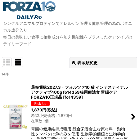
シングルアニマルプロテインでアレルゲン管理＆健康管理の為のボタニ
カル成分入り
毎日の美味しい食事に植物成分を加え機能性をプラスしたケアタイプの
デイリーフード
表示順変更
閉じる
14
件
表示数
:
最短賞味2027.3・フォルツァ10 猫 インテスティナル
アクティブ400g fo14359猫用療法食 胃腸ケア
在庫あり
FORZA10正規品
[
fo14359
]
並び順
:
1,870
円
(税込)
希望小売価格
:
1,870
円
在庫数 1個
絞り込む
胃腸の健康維持成猫用 総合栄養食主な原材料・動物
性タンパクは魚のみを使用 生物学的価値と生物学的
に持続化可能性の高い魚のタンパク質・厳選された原