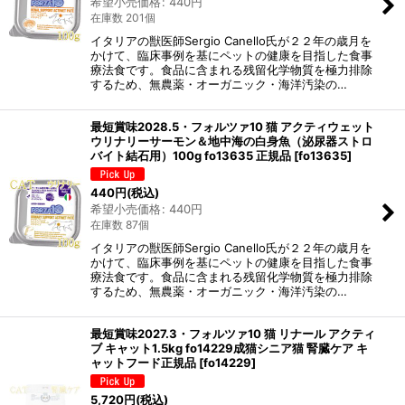
希望小売価格
:
440
円
在庫数 201個
イタリアの獣医師Sergio Canello氏が２２年の歳月を
かけて、臨床事例を基にペットの健康を目指した食事
療法食です。食品に含まれる残留化学物質を極力排除
するため、無農薬・オーガニック・海洋汚染の…
最短賞味2028.5・フォルツァ10 猫 アクティウェット
ウリナリーサーモン＆地中海の白身魚（泌尿器ストロ
バイト結石用）100g fo13635 正規品
[
fo13635
]
440
円
(税込)
希望小売価格
:
440
円
在庫数 87個
イタリアの獣医師Sergio Canello氏が２２年の歳月を
かけて、臨床事例を基にペットの健康を目指した食事
療法食です。食品に含まれる残留化学物質を極力排除
するため、無農薬・オーガニック・海洋汚染の…
最短賞味2027.3・フォルツァ10 猫 リナール アクティ
ブ キャット1.5kg fo14229成猫シニア猫 腎臓ケア キ
ャットフード正規品
[
fo14229
]
5,720
円
(税込)