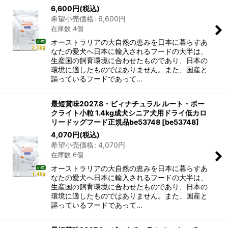
6,600
円
(税込)
並び順
:
希望小売価格
:
6,600
円
在庫数 4個
絞り込む
オーストラリアの大自然の恵みを日本に暮らすあ
なたの愛犬へ日本に輸入されるフードの大半は、
生産国の飼育環境に合わせたものであり、日本の
環境に適したものではありません。また、国産と
謳っているフードであって…
最短賞味2027.8・ビィナチュラル ルート・ポー
クライト小粒 1.4kg成犬シニア犬用ドライ低カロ
リードッグフード正規品be53748
[
be53748
]
4,070
円
(税込)
希望小売価格
:
4,070
円
在庫数 6個
オーストラリアの大自然の恵みを日本に暮らすあ
なたの愛犬へ日本に輸入されるフードの大半は、
生産国の飼育環境に合わせたものであり、日本の
環境に適したものではありません。また、国産と
謳っているフードであって…