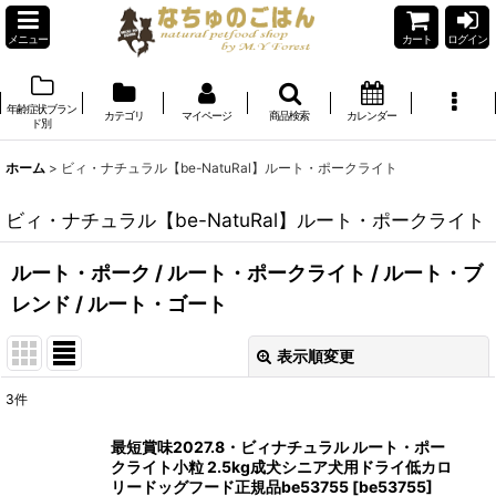
メニュー
カート
ログイン
年齢症状ブラン
カテゴリ
マイページ
商品検索
カレンダー
ド別
ホーム
>
ビィ・ナチュラル【be-NatuRal】ルート・ポークライト
ビィ・ナチュラル【be-NatuRal】ルート・ポークライト
ルート・ポーク
/
ルート・ポークライト
/
ルート・ブ
レンド
/
ルート・ゴート
表示順変更
閉じる
3
件
表示数
:
最短賞味2027.8・ビィナチュラル ルート・ポー
クライト小粒 2.5kg成犬シニア犬用ドライ低カロ
在庫あり
リードッグフード正規品be53755
[
be53755
]