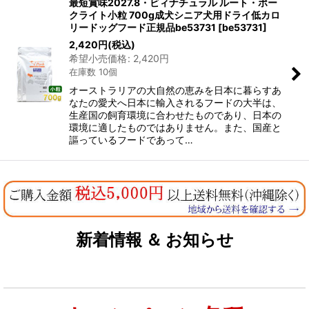
最短賞味2027.8・ビィナチュラル ルート・ポー
クライト小粒 700g成犬シニア犬用ドライ低カロ
リードッグフード正規品be53731
[
be53731
]
2,420
円
(税込)
希望小売価格
:
2,420
円
在庫数 10個
オーストラリアの大自然の恵みを日本に暮らすあ
なたの愛犬へ日本に輸入されるフードの大半は、
生産国の飼育環境に合わせたものであり、日本の
環境に適したものではありません。また、国産と
謳っているフードであって…
新着情報 ＆ お知らせ