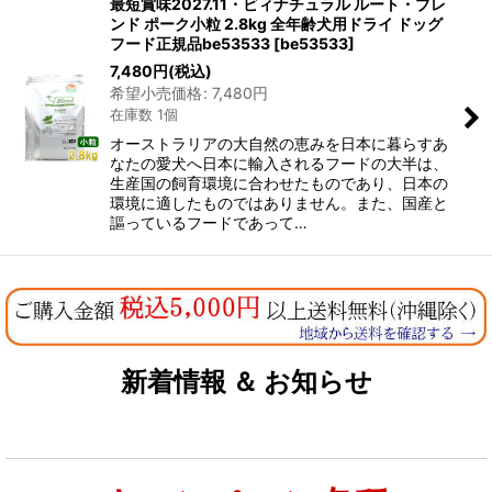
最短賞味2027.11・ビィナチュラル ルート・ブレ
ンド ポーク小粒 2.8kg 全年齢犬用ドライ ドッグ
フード正規品be53533
[
be53533
]
7,480
円
(税込)
希望小売価格
:
7,480
円
在庫数 1個
オーストラリアの大自然の恵みを日本に暮らすあ
なたの愛犬へ日本に輸入されるフードの大半は、
生産国の飼育環境に合わせたものであり、日本の
環境に適したものではありません。また、国産と
謳っているフードであって…
新着情報 ＆ お知らせ