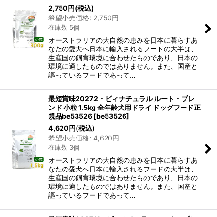
2,750
円
(税込)
並び順
:
希望小売価格
:
2,750
円
在庫数 5個
絞り込む
オーストラリアの大自然の恵みを日本に暮らすあ
なたの愛犬へ日本に輸入されるフードの大半は、
生産国の飼育環境に合わせたものであり、日本の
環境に適したものではありません。また、国産と
謳っているフードであって…
最短賞味2027.2・ビィナチュラル ルート・ブレ
ンド 小粒 1.5kg 全年齢犬用ドライ ドッグフード正
規品be53526
[
be53526
]
4,620
円
(税込)
希望小売価格
:
4,620
円
在庫数 3個
オーストラリアの大自然の恵みを日本に暮らすあ
なたの愛犬へ日本に輸入されるフードの大半は、
生産国の飼育環境に合わせたものであり、日本の
環境に適したものではありません。また、国産と
謳っているフードであって…