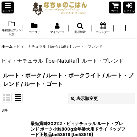
メニュー
カート
ログイン
年齢症状ブラン
カテゴリ
マイページ
商品検索
カレンダー
ド別
ホーム
>
ビィ・ナチュラル【be-NatuRal】ルート・ブレンド
ビィ・ナチュラル【be-NatuRal】ルート・ブレンド
ルート・ポーク
/
ルート・ポークライト
/
ルート・ブ
レンド
/
ルート・ゴート
表示順変更
閉じる
3
件
表示数
:
最短賞味2027.2・ビィナチュラル ルート・ブレ
ンド ポーク小粒800g全年齢犬用ドライ ドッグフ
在庫あり
ード正規品be53519
[
be53519
]