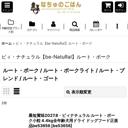
メニュー
カート
ログイン
年齢症状ブラン
カテゴリ
マイページ
商品検索
カレンダー
ド別
ホーム
>
ビィ・ナチュラル【be-NatuRal】ルート・ポーク
ビィ・ナチュラル【be-NatuRal】ルート・ポーク
ルート・ポーク
/
ルート・ポークライト
/
ルート・ブ
レンド
/
ルート・ゴート
表示順変更
閉じる
3
件
表示数
:
最短賞味2027.8・ビィナチュラル ルート・ポー
ク小粒 4.4kg全年齢犬用ドライ ドッグフード正規
在庫あり
品be53656
[
be53656
]