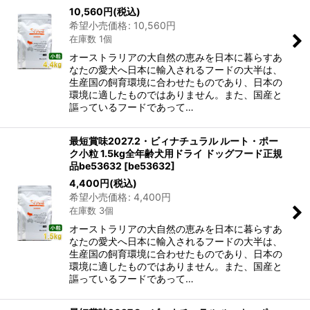
10,560
円
(税込)
並び順
:
希望小売価格
:
10,560
円
在庫数 1個
絞り込む
オーストラリアの大自然の恵みを日本に暮らすあ
なたの愛犬へ日本に輸入されるフードの大半は、
生産国の飼育環境に合わせたものであり、日本の
環境に適したものではありません。また、国産と
謳っているフードであって…
最短賞味2027.2・ビィナチュラル ルート・ポー
ク小粒 1.5kg全年齢犬用ドライ ドッグフード正規
品be53632
[
be53632
]
4,400
円
(税込)
希望小売価格
:
4,400
円
在庫数 3個
オーストラリアの大自然の恵みを日本に暮らすあ
なたの愛犬へ日本に輸入されるフードの大半は、
生産国の飼育環境に合わせたものであり、日本の
環境に適したものではありません。また、国産と
謳っているフードであって…