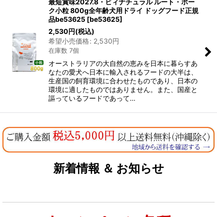
最短賞味2027.8・ビィナチュラル ルート・ポー
ク小粒 800g全年齢犬用ドライ ドッグフード正規
品be53625
[
be53625
]
2,530
円
(税込)
希望小売価格
:
2,530
円
在庫数 7個
オーストラリアの大自然の恵みを日本に暮らすあ
なたの愛犬へ日本に輸入されるフードの大半は、
生産国の飼育環境に合わせたものであり、日本の
環境に適したものではありません。また、国産と
謳っているフードであって…
新着情報 ＆ お知らせ