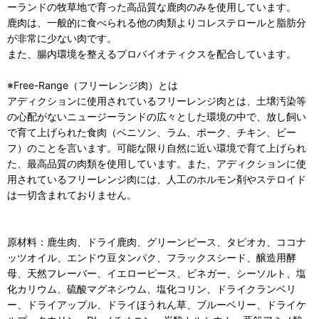
ーランドの牧草地で育った高品質な鹿肉のみを使用しています。
鹿肉は、一般的に食べられる他の肉類よりコレステロールと脂肪分
が非常に少ない肉です。
また、腸内環境を整えるプロバイオティクスを配合しています。
※Free-Range（フリーレンジ肉）とは
アディクションに使用されているフリーレンジ肉とは、土壌汚染等
の心配がないニュージーランドの広々とした環境の中で、放し飼い
で育て上げられた食肉（ベニソン、ラム、ポーク、チキン、ビー
フ）のことを言います。可能な限り自然に近い環境で育て上げられ
た、最高品質の肉類を使用しています。また、アディクションに使
用されているフリーレンジ肉には、人工のホルモン剤やステロイド
は一切含まれておりません。
原材料：鹿生肉、ドライ鹿肉、グリーンピース、タピオカ、ココナ
ッツオイル、エンドウ豆タンパク、フラックスシード、醸造用酵
母、天然フレーバー、イエローピース、ビネガー、シーソルト、塩
化カリウム、硫酸マグネシウム、塩化コリン、ドライクランベリ
ー、ドライアップル、ドライほうれん草、ブルーベリー、ドライケ