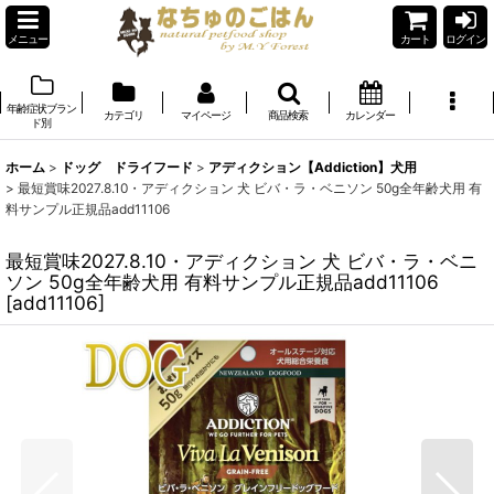
メニュー
カート
ログイン
年齢症状ブラン
カテゴリ
マイページ
商品検索
カレンダー
ド別
ホーム
>
ドッグ ドライフード
>
アディクション【Addiction】犬用
>
最短賞味2027.8.10・アディクション 犬 ビバ・ラ・ベニソン 50g全年齢犬用 有
料サンプル正規品add11106
最短賞味2027.8.10・アディクション 犬 ビバ・ラ・ベニ
ソン 50g全年齢犬用 有料サンプル正規品add11106
[
add11106
]