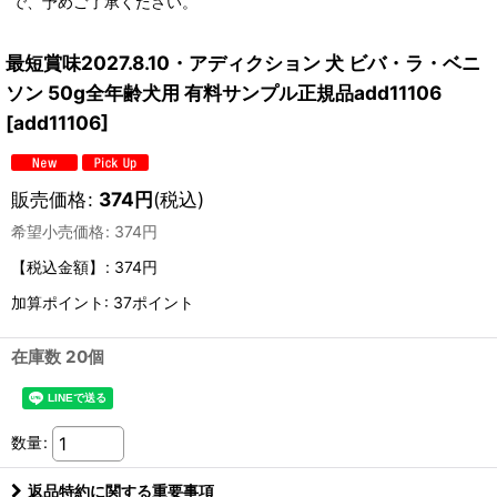
で、予めご了承ください。
最短賞味2027.8.10・アディクション 犬 ビバ・ラ・ベニ
ソン 50g全年齢犬用 有料サンプル正規品add11106
[
add11106
]
販売価格
:
374
円
(税込)
希望小売価格
:
374
円
【税込金額】
:
374円
加算ポイント: 37ポイント
在庫数 20個
数量
:
返品特約に関する重要事項