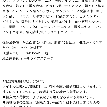
ルプ、タウリン、DL-メチオニン、炭酸カルシウム、亜鉛アミノ酸
複合体、鉄アミノ酸複合体、ビタミンE、ナイアシン、銅アミノ酸複
合体、d-パントテン酸カルシウム、マンガンアミノ酸複合体、亜セ
レン酸ナトリウム、リボフラビン、硝酸チアミン、ビタミンB12、
ビタミンA、塩酸ピリドキシン、硫酸コバルト、ヨウ素酸カルシウ
ム、葉酸、ビタミンD3、ローズマリーエキス、緑茶エキス、スペア
ミントエキス、酸化防止剤(ミックストコフェロール)
保証成分値：たん白質 24％以上、脂質 12％以上、粗繊維 4％以下
灰分 12％、水分 10％以下
代謝カロリー：345kcal/100g
総合栄養食 オールライフステージ
※最短賞味期限表記について
タイトルに表示の賞味期限は、弊社在庫の最短期日になりますがご
注文のタイミングにより表記より長い場合も御座います。
◆輸入元入荷状況により表記より短くなる場合も御座います。
◆賞味期限のご指定（期限の長い商品等）はお受け出来ませんの