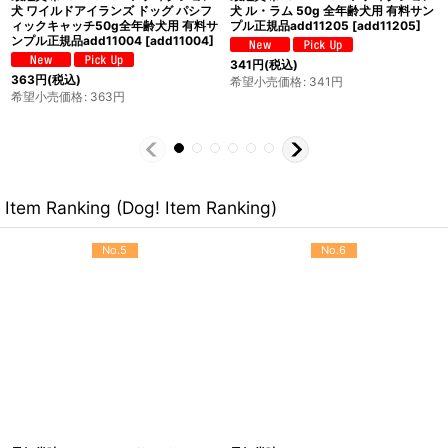
犬 ビバ・ラ・ベニソン 1.8kg全年齢犬
犬 サーモンブルー 50g全年齢犬用 有
用ドッグフード正規品add11151
料サンプル正規品add11007
[
add11151
]
[
add11007
]
6,831
円
(税込)
希望小売価格
:
6,831
円
341
円
(税込)
希望小売価格
:
341
円
Item Ranking (Dog! Item Ranking)
No.5
No.6