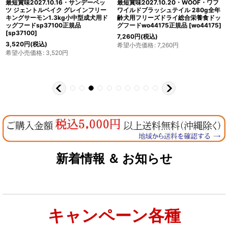
最短賞味2027.10.16・サンデーペッ
最短賞味2027.10.20・WOOF・ワフ
ツ ジェントルベイク グレインフリー
ワイルドブラッシュテイル 280g全年
キングサーモン1.3kg小中型成犬用ド
齢犬用フリーズドライ総合栄養食ドッ
ッグフードsp37100正規品
グフードwo44175正規品
[
wo44175
]
[
sp37100
]
7,260
円
(税込)
3,520
円
(税込)
希望小売価格
:
7,260
円
希望小売価格
:
3,520
円
新着情報 ＆ お知らせ
キャンペーン各種