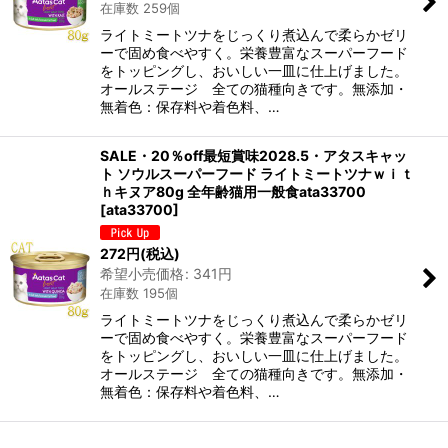
在庫数 259個
ライトミートツナをじっくり煮込んで柔らかゼリ
ーで固め食べやすく。栄養豊富なスーパーフード
をトッピングし、おいしい一皿に仕上げました。
オールステージ 全ての猫種向きです。無添加・
無着色：保存料や着色料、…
SALE・20％off最短賞味2028.5・アタスキャッ
ト ソウルスーパーフード ライトミートツナｗｉｔ
ｈキヌア80g 全年齢猫用一般食ata33700
[
ata33700
]
272
円
(税込)
希望小売価格
:
341
円
在庫数 195個
ライトミートツナをじっくり煮込んで柔らかゼリ
ーで固め食べやすく。栄養豊富なスーパーフード
をトッピングし、おいしい一皿に仕上げました。
オールステージ 全ての猫種向きです。無添加・
無着色：保存料や着色料、…