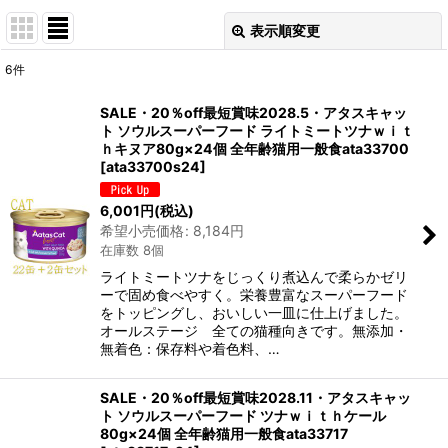
表示順変更
閉じる
6
件
表示数
:
SALE・20％off最短賞味2028.5・アタスキャッ
ト ソウルスーパーフード ライトミートツナｗｉｔ
在庫あり
ｈキヌア80g×24個 全年齢猫用一般食ata33700
[
ata33700s24
]
並び順
:
6,001
円
(税込)
希望小売価格
:
8,184
円
絞り込む
在庫数 8個
ライトミートツナをじっくり煮込んで柔らかゼリ
ーで固め食べやすく。栄養豊富なスーパーフード
をトッピングし、おいしい一皿に仕上げました。
オールステージ 全ての猫種向きです。無添加・
無着色：保存料や着色料、…
SALE・20％off最短賞味2028.11・アタスキャッ
ト ソウルスーパーフード ツナｗｉｔｈケール
80g×24個 全年齢猫用一般食ata33717