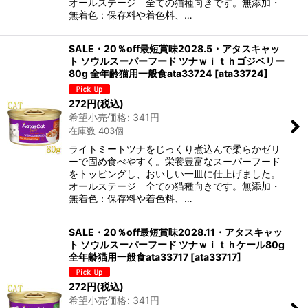
オールステージ 全ての猫種向きです。無添加・
無着色：保存料や着色料、…
SALE・20％off最短賞味2028.5・アタスキャッ
ト ソウルスーパーフード ツナｗｉｔｈゴジベリー
80g 全年齢猫用一般食ata33724
[
ata33724
]
272
円
(税込)
希望小売価格
:
341
円
在庫数 403個
ライトミートツナをじっくり煮込んで柔らかゼリ
ーで固め食べやすく。栄養豊富なスーパーフード
をトッピングし、おいしい一皿に仕上げました。
オールステージ 全ての猫種向きです。無添加・
無着色：保存料や着色料、…
SALE・20％off最短賞味2028.11・アタスキャッ
ト ソウルスーパーフード ツナｗｉｔｈケール80g
全年齢猫用一般食ata33717
[
ata33717
]
272
円
(税込)
希望小売価格
:
341
円