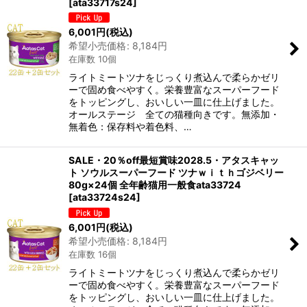
[
ata33717s24
]
6,001
円
(税込)
希望小売価格
:
8,184
円
在庫数 10個
ライトミートツナをじっくり煮込んで柔らかゼリ
ーで固め食べやすく。栄養豊富なスーパーフード
をトッピングし、おいしい一皿に仕上げました。
オールステージ 全ての猫種向きです。無添加・
無着色：保存料や着色料、…
SALE・20％off最短賞味2028.5・アタスキャッ
ト ソウルスーパーフード ツナｗｉｔｈゴジベリー
80g×24個 全年齢猫用一般食ata33724
[
ata33724s24
]
6,001
円
(税込)
希望小売価格
:
8,184
円
在庫数 16個
ライトミートツナをじっくり煮込んで柔らかゼリ
ーで固め食べやすく。栄養豊富なスーパーフード
をトッピングし、おいしい一皿に仕上げました。