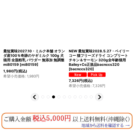
最短賞味2027.10・ミルク本舗 オラン
NEW 最短賞味2028.5.27・ベイリー
ダ産100％奇跡のヤギミルク 100g 犬
コー 猫フリーズドライ コンプリート
猫用 全脂粉乳 パウダー 無添加 無調整
チキン＆サーモン 320g全年齢猫用
mi80159
[
mi80159
]
Bailey+Co正規品bacnccs320
[
bacnccs320
]
1,980
円
(税込)
希望小売価格
:
1,980
円
7,326
円
(税込)
希望小売価格
:
7,326
円