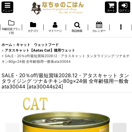
メニュー
カート
ログイン
年齢症状ブラン
カテゴリ
マイページ
商品検索
カレンダー
ド別
ホーム
>
キャット ウェットフード
>
アタスキャット【Aatas Cat】猫用ウェット
>
SALE・20％off/最短賞味2028.12・アタスキャット タンタライジング ツナ＆チ
キン80g×24個 全年齢猫用一般食ata30044
SALE・20％off/最短賞味2028.12・アタスキャット タン
タライジング ツナ＆チキン80g×24個 全年齢猫用一般食
ata30044
[
ata30044s24
]