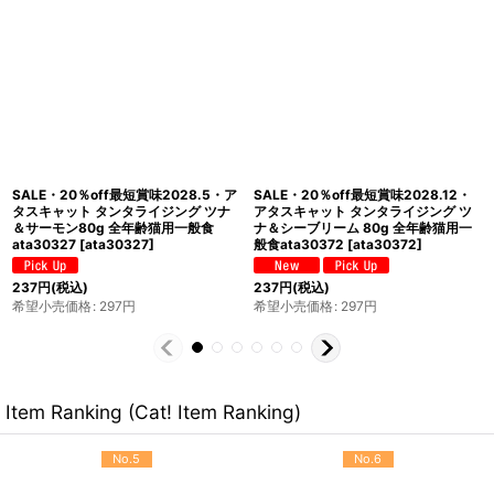
SALE・20％off最短賞味2028.5・ア
SALE・20％off最短賞味2028.5・ア
タスキャット タンタライジング ツナ
タスキャット タンタライジング ツナ
＆ビーフ80g 全年齢猫用一般食
＆サーモン80g×24個 全年齢猫用一般
ata30303
[
ata30303
]
食ata30327
[
ata30327s24
]
237
円
(税込)
5,227
円
(税込)
希望小売価格
:
297
円
希望小売価格
:
7,128
円
Item Ranking (Cat! Item Ranking)
No.5
No.6