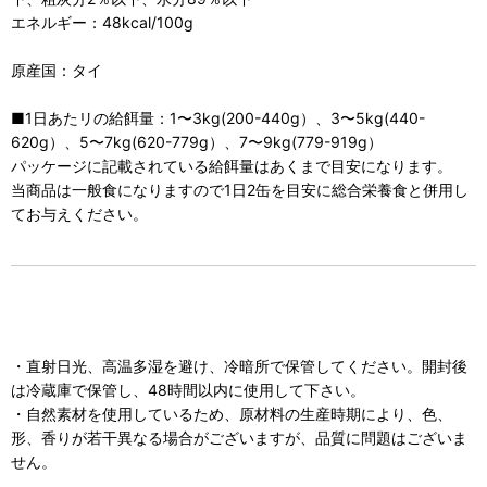
エネルギー：48kcal/100g
原産国：タイ
■1日あたリの給餌量：1〜3kg(200-440g）、3〜5kg(440-
620g）、5〜7kg(620-779g）、7〜9kg(779-919g）
パッケージに記載されている給餌量はあくまで目安になります。
当商品は一般食になりますので1日2缶を目安に総合栄養食と併用し
てお与えください。
・直射日光、高温多湿を避け、冷暗所で保管してください。開封後
は冷蔵庫で保管し、48時間以内に使用して下さい。
・自然素材を使用しているため、原材料の生産時期により、色、
形、香りが若干異なる場合がございますが、品質に問題はございま
せん。