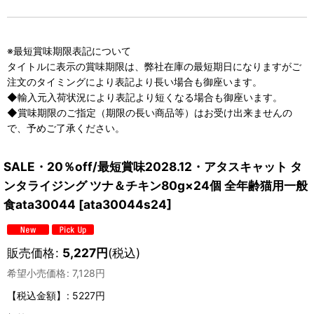
※最短賞味期限表記について
タイトルに表示の賞味期限は、弊社在庫の最短期日になりますがご
注文のタイミングにより表記より長い場合も御座います。
◆輸入元入荷状況により表記より短くなる場合も御座います。
◆賞味期限のご指定（期限の長い商品等）はお受け出来ませんの
で、予めご了承ください。
SALE・20％off/最短賞味2028.12・アタスキャット タ
ンタライジング ツナ＆チキン80g×24個 全年齢猫用一般
食ata30044
[
ata30044s24
]
販売価格
:
5,227
円
(税込)
希望小売価格
:
7,128
円
【税込金額】
:
5227円