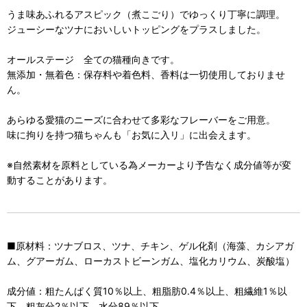
うま味あふれるアスピック（煮こごり）でゆっくり丁寧に調理。
ジューシーなツナにおいしいトッピングをプラスしました。
オールステージ 全ての猫種向きです。
無添加・無着色：保存料や着色料、香料は一切使用しておりませ
ん。
あらゆる愛猫のニーズに合わせて多彩なフレーバーをご用意。
味に拘りを持つ猫ちゃんも「お気に入リ」に出会えます。
※自然素材を原料としている為メーカーより予告なく成分値等が変
動することがあります。
■原材料：ツナブロス、ツナ、チキン、ゲル化剤（海藻、カシアガ
ム、グアーガム、ローカストビーンガム、塩化カリウム、炭酸塩）
成分値：粗たんぱく質10％以上、粗脂肪0.4％以上、粗繊維1％以
下、粗灰分2％以下、水分89％以下