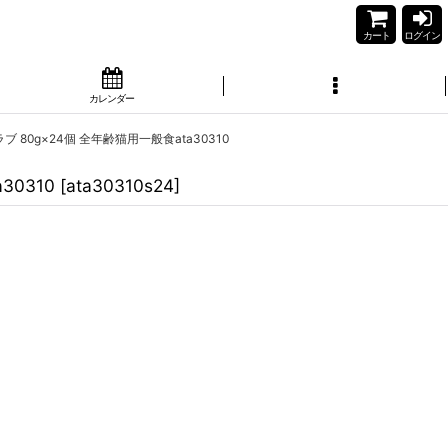
カート
ログイン
カレンダー
ブ 80g×24個 全年齢猫用一般食ata30310
30310
[
ata30310s24
]