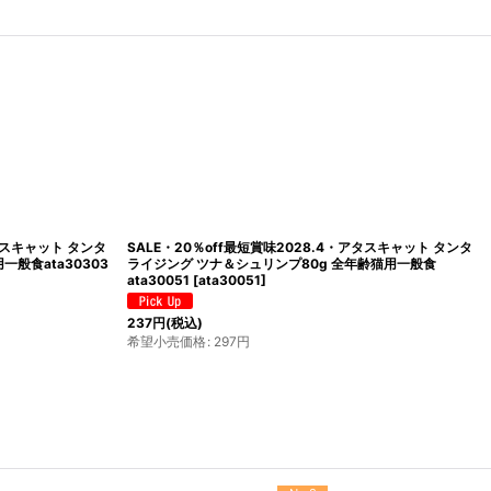
アタスキャット タンタ
SALE・20％off最短賞味2028.4・アタスキャット タンタ
般食ata30303
ライジング ツナ＆シュリンプ80g 全年齢猫用一般食
ata30051
[
ata30051
]
237
円
(税込)
希望小売価格
:
297
円