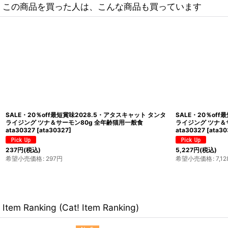
この商品を買った人は、こんな商品も買っています
SALE・20％off最短賞味2028.5・アタスキャット タンタ
SALE・20％of
ライジング ツナ＆サーモン80g 全年齢猫用一般食
ライジング ツナ＆
ata30327
[
ata30327
]
ata30327
[
ata30
237
円
(税込)
5,227
円
(税込)
希望小売価格
:
297
円
希望小売価格
:
7,12
Item Ranking (Cat! Item Ranking)