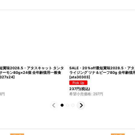
f最短賞味2028.5・アタスキャット タンタ
SALE・20％off最短賞味2028.5・
サーモン80g×24個 全年齢猫用一般食
ライジング ツナ＆ビーフ80g 全年齢猫用一
327s24
]
[
ata30303
]
237
円
(税込)
8
円
希望小売価格
:
297
円