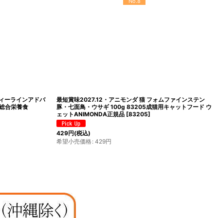
No.12
ニーオーシャン ホワ
最短賞味2028.10・シシア 猫 キャット（ツナ＆マンゴー）
21全年齢猫用キャ
75g缶scc354 成猫用ウェット 一般食 キャットフード ※在
庫限り終売
[
scc354
]
396
円
(税込)
希望小売価格
:
396
円