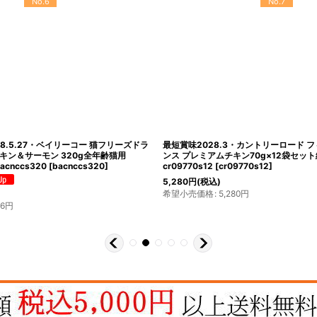
No.10
No.11
最短賞味2027.10・アタスキャット デイリ
最短賞味2027.6・アニモンダ 猫 カー
ナ＆チキン フィーカルオードコントロー
イトツナ・レッドスナッパー80g缶833
齢猫用一般食ata30457
ットフードANIMONDA正規品
[
83321
]
638
円
(税込)
希望小売価格
:
638
円
4
円