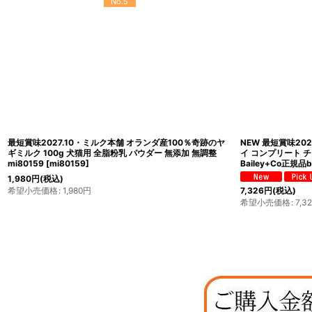
No.9
最短賞味2027.2・フォルツァ10 猫 Daily Pro アダルトフィ
SALE・20％off
ッシュ キャット 400g fo14120成猫用キャットフード
ーディフェンス ツ
FORZA10正規品
[
fo14120
]
ル80g×24個 全年
[
ata30457s24
]
1,870
円
(税込)
6,001
円
(税込)
希望小売価格
:
1,870
円
希望小売価格
:
8,18