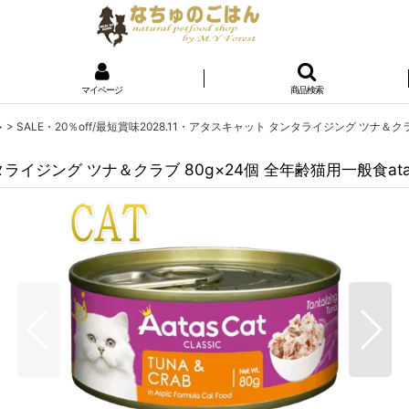
マイページ
商品検索
ト
>
SALE・20％off/最短賞味2028.11・アタスキャット タンタライジング ツナ＆クラ
ンタライジング ツナ＆クラブ 80g×24個 全年齢猫用一般食ata