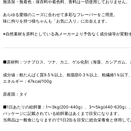
無添加・無着色：保存料や着色料、香料は一切使用しておりません。
あらゆる愛猫のニーズに合わせて多彩なフレーバーをご用意。
味に拘りを持つ猫ちゃんも「お気に入リ」に出会えます。
※自然素材を原料としている為メーカーより予告なく成分値等が変動
■原材料：ツナブロス、ツナ、カニ、ゲル化剤（海藻、カシアガム、
成分値：粗たんぱく質9.5％以上、粗脂肪0.3％以上、粗繊維1％以下
エネルギー：47kcal/100g
原産国：タイ
■1日あたリの給餌量：1〜3kg(200-440g）、3〜5kg(440-620g）、5
パッケージに記載されている給餌量はあくまで目安になります。
当商品は一般食になりますので1日2缶を目安に総合栄養食と併用して