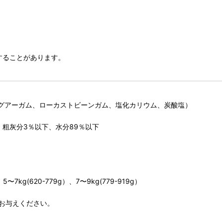
することがあります。
グアーガム、ローカストビーンガム、塩化カリウム、炭酸塩）
、粗灰分3％以下、水分89％以下
〜7kg(620-779g）、7〜9kg(779-919g）
お与えください。