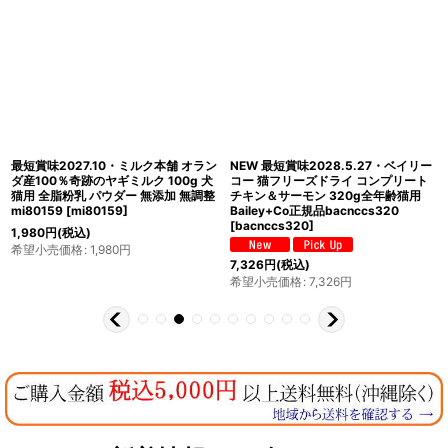
最短賞味2027.10・ミルク本舗 オラン
NEW 最短賞味2028.5.27・ベイリー
ダ産100％奇跡のヤギミルク 100g 犬
コー 猫フリーズドライ コンプリート
猫用 全脂粉乳 パウダー 無添加 無調整
チキン＆サーモン 320g全年齢猫用
mi80159
[
mi80159
]
Bailey+Co正規品bacnccs320
[
bacnccs320
]
1,980
円
(税込)
希望小売価格
:
1,980
円
7,326
円
(税込)
希望小売価格
:
7,326
円