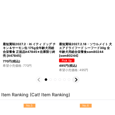
最短賞味2027.7・ソウルメイト 猫キ
最短賞味2027.7・iti イティ ドッグ チ
ャット缶 ラム＆シーフード 85g 全年
キン缶 175g全年齢犬用総合栄養食 正
齢猫用総合栄養食som80596
規品it47821
[
it47821
]
[
som80596
]
770
円
(税込)
希望小売価格
:
770
円
550
円
(税込)
希望小売価格
:
550
円
Item Ranking (Cat! Item Ranking)
No.5
No.6