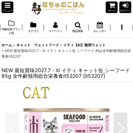
メニュー
カート
ログイン
年齢症状ブラン
カテゴリ
マイページ
商品検索
カレンダー
ド別
ホーム
>
キャット ウェットフード
>
イティ【iti】猫用ウェット
>
NEW 最短賞味2027.7・iti イティ キャット缶 シーフード 85g 全年齢猫用総合栄
養食it52207
NEW 最短賞味2027.7・iti イティ キャット缶 シーフード
85g 全年齢猫用総合栄養食it52207
[
it52207
]