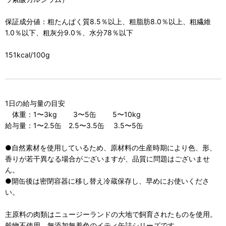
保証成分値：粗たんぱく質8.5％以上、粗脂肪8.0％以上、粗繊維
1.0％以下、粗灰分9.0％、水分78％以下
151kcal/100g
1日の給与量の目安
体重：1〜3kg 3〜5缶 5〜10kg
給与量：1〜2.5缶 2.5〜3.5缶 3.5〜5缶
●自然素材を使用しているため、原材料の生産時期により色、形、
香りが若干異なる場合がございますが、品質に問題はございませ
ん。
●開缶後は密閉容器に移し替え冷蔵保存し、早めにお使いくださ
い。
主原料の肉類はニュージーランドの大地で飼育されたものを使用。
穀物不使用、無添加無着色のイティ缶詰シリーズです。