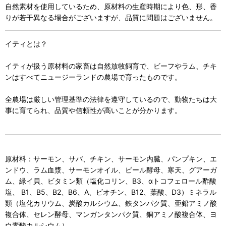
自然素材を使用しているため、原材料の生産時期により色、形、香
りが若干異なる場合がございますが、品質に問題はございません。
イティとは？
イティが扱う原材料の家畜は自然放牧飼育で、ビーフやラム、チキ
ンはすべてニュージーランドの農場で育ったものです。
全農場は厳しい管理基準の法律を遵守しているので、動物たちは大
事に育てられ、品質や信頼性が高いことが分かります。
原材料：サーモン、サバ、チキン、サーモン内臓、パンプキン、エ
ンドウ、ラム血漿、サーモンオイル、ビール酵母、寒天、グアーガ
ム、緑イ貝、ビタミン類（塩化コリン、B3、αトコフェロール酢酸
塩、 B1、B5、B2、B6、A、ビオチン、B12、葉酸、D3）ミネラル
類（塩化カリウム、炭酸カルシウム、鉄タンパク質、亜鉛アミノ酸
複合体、セレン酵母、マンガンタンパク質、銅アミノ酸複合体、ヨ
ウ素酸カルシウム）