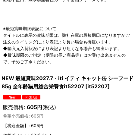
※最短賞味期限表記について
タイトルに表示の賞味期限は、弊社在庫の最短期日になりますがご
注文のタイミングにより表記より長い場合も御座います。
◆輸入元入荷状況により表記より短くなる場合も御座います。
◆賞味期限のご指定（期限の長い商品等）はお受け出来ませんの
で、予めご了承ください。
NEW 最短賞味2027.7・iti イティ キャット缶 シーフード
85g 全年齢猫用総合栄養食it52207
[
it52207
]
販売価格
:
605
円
(税込)
希望小売価格
:
605
円
【税込金額】
:
605円