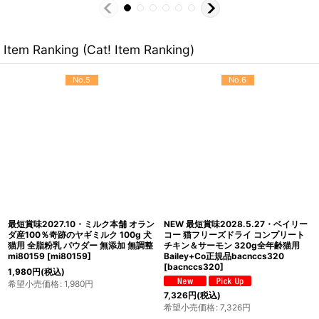
Item Ranking (Cat! Item Ranking)
No.5
No.6
最短賞味2027.10・ミルク本舗 オラン
NEW 最短賞味2028.5.27・ベイリー
ダ産100％奇跡のヤギミルク 100g 犬
コー 猫フリーズドライ コンプリート
猫用 全脂粉乳 パウダー 無添加 無調整
チキン＆サーモン 320g全年齢猫用
mi80159
[
mi80159
]
Bailey+Co正規品bacnccs320
[
bacnccs320
]
1,980
円
(税込)
希望小売価格
:
1,980
円
7,326
円
(税込)
希望小売価格
:
7,326
円