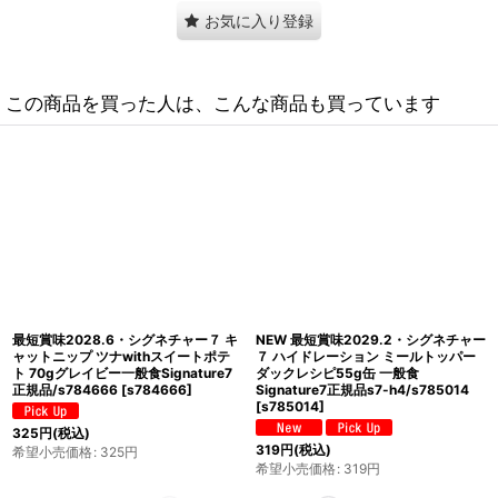
お気に入り登録
この商品を買った人は、こんな商品も買っています
最短賞味2028.6・シグネチャー７ キ
最短賞味2027.10・アルモネイチャー
ャットニップ チキンwithズッキーニ
猫 HFCハイドレーション チキンフィ
70gグレイビー一般食Signature7正規
レ入りチキンスープ50gパウチ
品s784635
[
s784635
]
alc5890一般食 正規品
[
alc5890
]
325
円
(税込)
319
円
(税込)
希望小売価格
:
325
円
希望小売価格
:
319
円