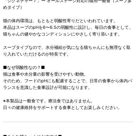
「シグネチャー７」ー オールステージ対応の猫用一般食（スープ多
めタイプ）
猫の体内環境は、もともと弱酸性寄りだといわれています。
本品はスープのpHを6〜6.5の弱酸性に設計し、毎日の食事として、
猫ちゃんの健やかなコンディションにやさしく寄り添います。
スープタイプなので、水分補給が気になる猫ちゃんにも無理なく取
り入れていただけるのが特長です。
■なぜ弱酸性なの？■
猫は食事や水分量の影響を受けやすい動物。
そのため、フードのpHにも配慮することで、日常の食事から体内バ
ランスを意識した食事設計が可能になります。
※本製品は一般食です。療法食ではありません。
日々の健康維持をサポートする食事としてお楽しみください。