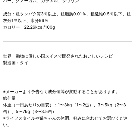
バー、グアーガム、カラメル、タウリン
成分：粗タンパク質3％以上、粗脂肪0.01％、粗繊維0.5％以下、粗
灰分1％以下、水分96％
カロリー：22.26kcal/100g
世界一動物に優しい国スイスで開発されたおいしいレシピ
製造国：タイ
※メーカーより予告なく成分値等が変動することがあります。
給仕量
体重（一日あたりの目安）：1〜3kg（1〜2缶）、3〜5kg（2〜3
缶）、5〜7kg（3〜3.5缶）
※ライフスタイルや猫ちゃんの体調、好みに合わせてお選びくださ
い。