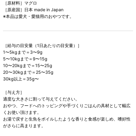
［原材料］マグロ
［原産国］日本 made in Japan
※本品は愛犬・愛猫用のおやつです。
［給与の目安量（1日あたりの目安量）］
1〜5kgまで＝3〜9g
5〜10kgまで＝9〜15g
10〜20kgまで＝15〜25g
20〜30kgまで＝25〜35g
30kg以上＝35g〜
［与え方］
適度な大きさに割って与えてください。
おやつ、フードへのトッピングや手づくりごはんの具材として幅広
くお使い頂けます。
お湯で戻すと生魚をボイルしたような香りと食感が楽しめ、嗜好性
がさらに高まります。