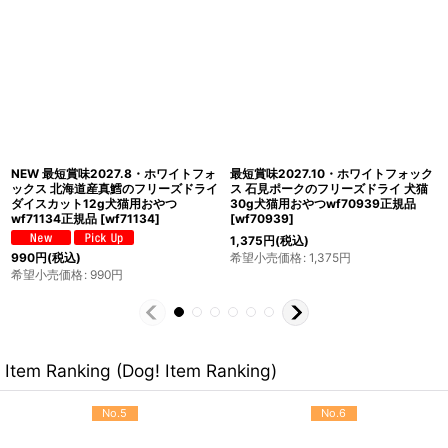
最短賞味2027.11・ホワイトフォック
NEW 最短賞味2027.1・ホワイトフォ
ス 牛レバーのフリーズドライ ふりか
ックス 北海道産真ホッケのフリーズド
け 30g犬猫用おやつwf71066正規品
ライ ダイスカット 100g犬猫用おやつ
[
wf71066
]
wf73077正規品
[
wf73077
]
1,320
円
(税込)
希望小売価格
:
1,320
円
5,500
円
(税込)
希望小売価格
:
5,500
円
Item Ranking (Dog! Item Ranking)
No.5
No.6