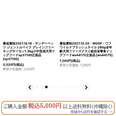
最短賞味2027.10.16・サンデーペッ
最短賞味2027.10.20・WOOF・ワフ
ツ ジェントルベイク グレインフリー
ワイルドブラッシュテイル 280g全年
キングサーモン1.3kg小中型成犬用ド
齢犬用フリーズドライ総合栄養食ドッ
ッグフードsp37100正規品
グフードwo44175正規品
[
wo44175
]
[
sp37100
]
7,260
円
(税込)
3,520
円
(税込)
希望小売価格
:
7,260
円
希望小売価格
:
3,520
円