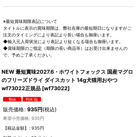
※最短賞味期限表記について
タイトルに表示の賞味期限は、弊社在庫の最短期日になりますがご
注文のタイミングにより表記より長い場合も御座います。
◆輸入元入荷状況により表記より短くなる場合も御座います。
◆賞味期限のご指定（期限の長い商品等）はお受け出来ませんの
で、予めご了承ください。
NEW 最短賞味2027.6・ホワイトフォックス 国産マグロ
のフリーズドライ ダイスカット 14g犬猫用おやつ
wf73022正規品
[
wf73022
]
販売価格
:
935
円
(税込)
希望小売価格
:
935
円
【税込金額】
:
935円