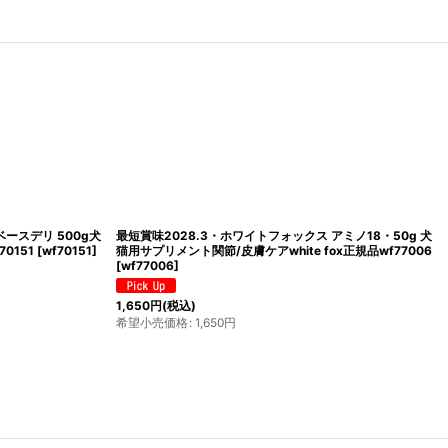
ベースデリ 500g犬
最短賞味2028.3・ホワイトフォックス アミノ18・50g 犬
70151
[
wf70151
]
猫用サプリメント関節/皮膚ケアwhite fox正規品wf77006
[
wf77006
]
1,650
円
(税込)
希望小売価格
:
1,650
円