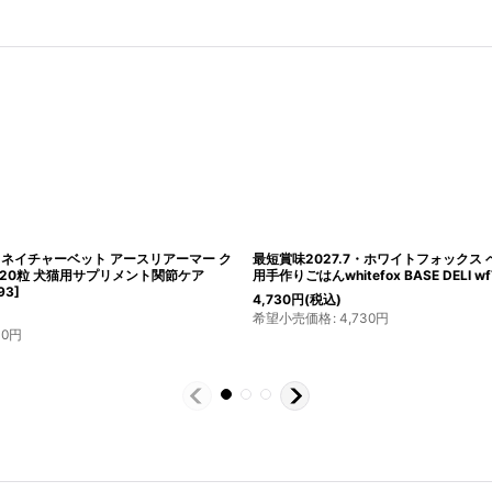
2・ネイチャーベット アースリアーマー ク
最短賞味2027.7・ホワイトフォックス 
20粒 犬猫用サプリメント関節ケア
用手作りごはんwhitefox BASE DELI wf
93
]
4,730
円
(税込)
希望小売価格
:
4,730
円
30
円