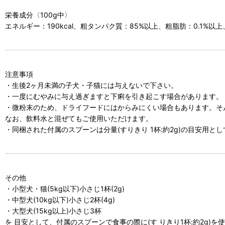
栄養成分〈100g中〉
エネルギー：190kcal、粗タンパク質：85%以上、粗脂肪：0.1%以
注意事項
・生後2ヶ月未満の子犬・子猫には与えないで下さい。
・一度にむやみに与え過ぎますと下痢を引き起こす場合があります。
・微粉末のため、ドライフードにはからみにくい場合もあります。そ
なお、飲料水と混ぜてもご使用いただけます。
・同梱された付属のスプーンは分量(すりきり 1杯:約2g)の目安用
その他
・小型犬・猫(5kg以下)小さじ1杯(2g)
・中型犬(10kg以下)小さじ2杯(4g)
・大型犬(15kg以上)小さじ3杯
を 目安として、付属のスプーンで食事の際に(す りきり1杯:約2g