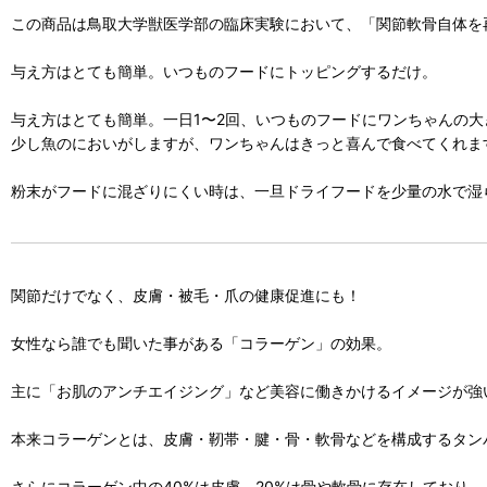
この商品は鳥取大学獣医学部の臨床実験において、「関節軟骨自体を
与え方はとても簡単。いつものフードにトッピングするだけ。
与え方はとても簡単。一日1〜2回、いつものフードにワンちゃんの
少し魚のにおいがしますが、ワンちゃんはきっと喜んで食べてくれま
粉末がフードに混ざりにくい時は、一旦ドライフードを少量の水で湿
関節だけでなく、皮膚・被毛・爪の健康促進にも！
女性なら誰でも聞いた事がある「コラーゲン」の効果。
主に「お肌のアンチエイジング」など美容に働きかけるイメージが強
本来コラーゲンとは、皮膚・靭帯・腱・骨・軟骨などを構成するタン
さらにコラーゲン中の40%は皮膚、20%は骨や軟骨に存在しており