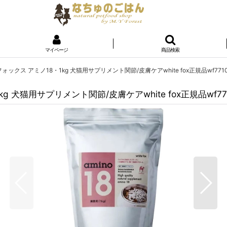
マイページ
商品検索
ォックス アミノ18・1kg 犬猫用サプリメント関節/皮膚ケアwhite fox正規品wf7710
g 犬猫用サプリメント関節/皮膚ケアwhite fox正規品wf77