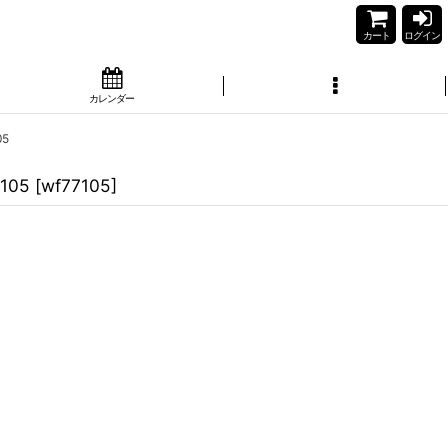
カート
ログイン
カレンダー
5
105
[
wf77105
]