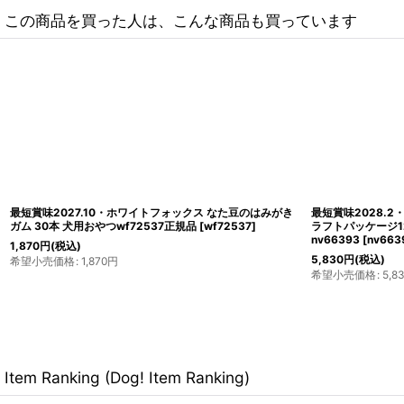
この商品を買った人は、こんな商品も買っています
最短賞味2027.10・ホワイトフォックス なた豆のはみがき
最短賞味2028.
ガム 30本 犬用おやつwf72537正規品
[
wf72537
]
ラフトパッケージ1
nv66393
[
nv663
1,870
円
(税込)
5,830
円
(税込)
希望小売価格
:
1,870
円
希望小売価格
:
5,8
Item Ranking (Dog! Item Ranking)