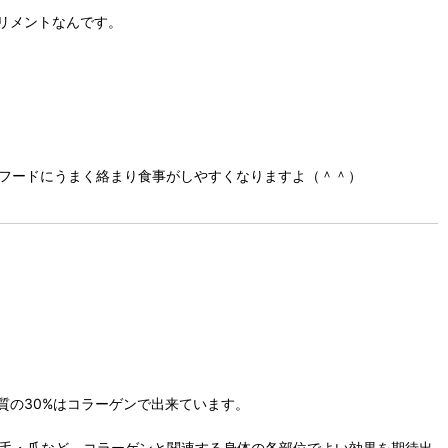
リメントなんです。
がフードにうまく絡まり食事がしやすくなりますよ（＾＾）
の30%はコラーゲンで出来ています。
被毛・爪など、コラーゲンと関連する身体の各部位でよい効果を期待出