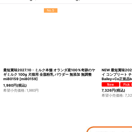
No.9
最短賞味2027.2・フォルツァ10 猫 Daily Pro アダルトフィ
SALE・20％off
ッシュ キャット 400g fo14120成猫用キャットフード
ーディフェンス ツ
FORZA10正規品
[
fo14120
]
ル80g×24個 全年
[
ata30457s24
]
1,870
円
(税込)
6,001
円
(税込)
希望小売価格
:
1,870
円
希望小売価格
:
8,18