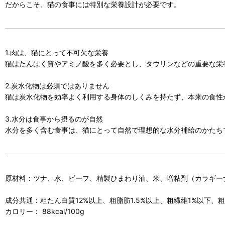
だからこそ、猫の食事には特別な栄養設計が必要です。
1.肉は、猫にとって不可欠な栄養
猫はたんぱく質やアミノ酸を多く必要とし、タウリンなどの重要な栄
2.炭水化物は必須ではありません
猫は炭水化物を効率よく利用する身体のしくみを持たず、本来の食性
3.水分は食事から摂るのが自然
水分を多く含む食事は、猫にとって自然で理想的な水分補給のかたち
原材料：ツナ、水、ビーフ、精製ひまわり油、米、増粘剤（カラギー
成分共通：粗たん白質12%以上、粗脂肪1.5%以上、粗繊維1%以下、粗
カロリー： 88kcal/100g