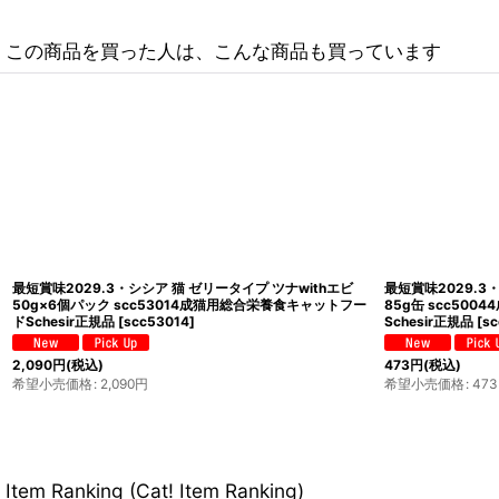
この商品を買った人は、こんな商品も買っています
最短賞味2029.3・シシア 猫 ゼリータイプ ツナwithエビ
最短賞味2029.3
50g×6個パック scc53014成猫用総合栄養食キャットフー
85g缶 scc50
ドSchesir正規品
[
scc53014
]
Schesir正規品
[
sc
2,090
円
(税込)
473
円
(税込)
希望小売価格
:
2,090
円
希望小売価格
:
473
Item Ranking (Cat! Item Ranking)