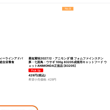
No.12
ニーオーシャン ホワ
最短賞味2028.10・シシア 猫 キャット（ツナ＆マンゴー）
21全年齢猫用キャ
75g缶scc354 成猫用ウェット 一般食 キャットフード ※在
庫限り終売
[
scc354
]
396
円
(税込)
希望小売価格
:
396
円