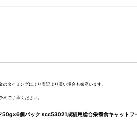
文のタイミングにより表記より長い場合も御座います。
予めご了承ください。
フ50g×6個パック scc53021成猫用総合栄養食キャットフー