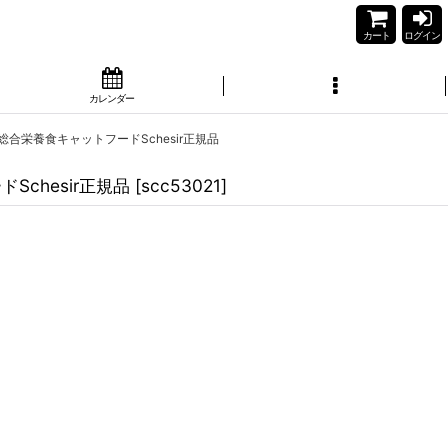
カート
ログイン
カレンダー
猫用総合栄養食キャットフードSchesir正規品
Schesir正規品
[
scc53021
]