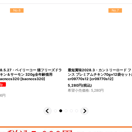
No.10
No.11
最短賞味2027.10・アタスキャット デイリ
最短賞味2027.6・アニモンダ 猫 カー
ナ＆チキン フィーカルオードコントロー
イトツナ・レッドスナッパー80g缶833
齢猫用一般食ata30457
ットフードANIMONDA正規品
[
83321
]
638
円
(税込)
希望小売価格
:
638
円
4
円