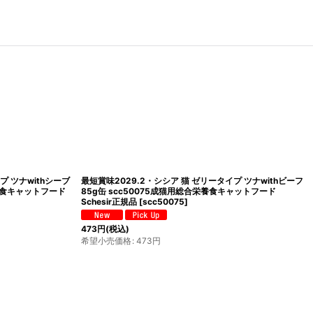
プ ツナwithシーブ
最短賞味2029.2・シシア 猫 ゼリータイプ ツナwithビーフ
栄養食キャットフード
85g缶 scc50075成猫用総合栄養食キャットフード
Schesir正規品
[
scc50075
]
473
円
(税込)
希望小売価格
:
473
円