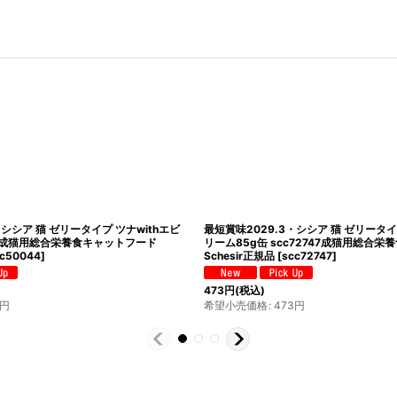
・シシア 猫 ゼリータイプ ツナwithエビ
最短賞味2029.3・シシア 猫 ゼリータイ
044成猫用総合栄養食キャットフード
リーム85g缶 scc72747成猫用総合
c50044
]
Schesir正規品
[
scc72747
]
473
円
(税込)
円
希望小売価格
:
473
円