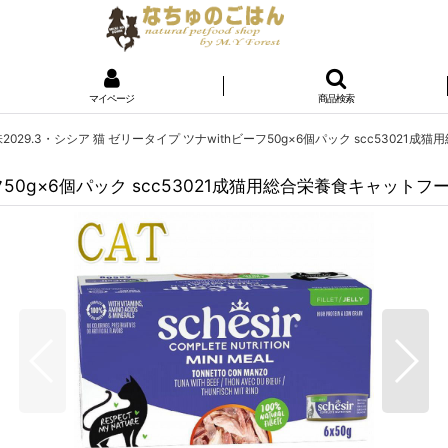
マイページ
商品検索
2029.3・シシア 猫 ゼリータイプ ツナwithビーフ50g×6個パック scc53021成
フ50g×6個パック scc53021成猫用総合栄養食キャットフード