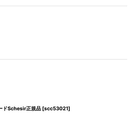
ドSchesir正規品
[
scc53021
]