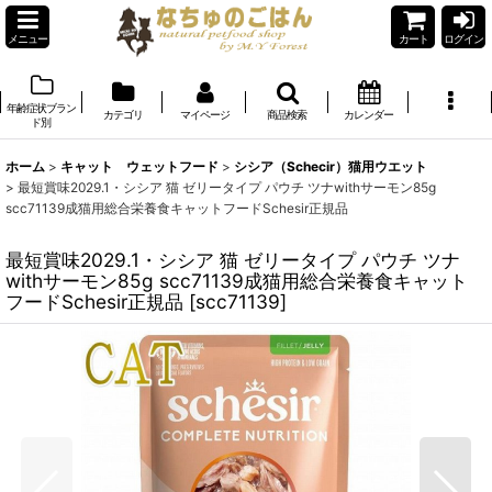
メニュー
カート
ログイン
年齢症状ブラン
カテゴリ
マイページ
商品検索
カレンダー
ド別
ホーム
>
キャット ウェットフード
>
シシア（Schecir）猫用ウエット
>
最短賞味2029.1・シシア 猫 ゼリータイプ パウチ ツナwithサーモン85g
scc71139成猫用総合栄養食キャットフードSchesir正規品
最短賞味2029.1・シシア 猫 ゼリータイプ パウチ ツナ
withサーモン85g scc71139成猫用総合栄養食キャット
フードSchesir正規品
[
scc71139
]