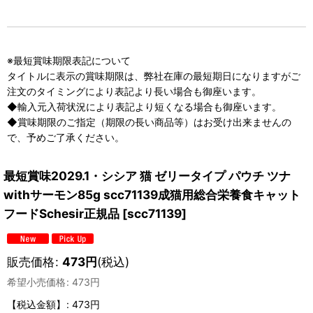
※最短賞味期限表記について
タイトルに表示の賞味期限は、弊社在庫の最短期日になりますがご
注文のタイミングにより表記より長い場合も御座います。
◆輸入元入荷状況により表記より短くなる場合も御座います。
◆賞味期限のご指定（期限の長い商品等）はお受け出来ませんの
で、予めご了承ください。
最短賞味2029.1・シシア 猫 ゼリータイプ パウチ ツナ
withサーモン85g scc71139成猫用総合栄養食キャット
フードSchesir正規品
[
scc71139
]
販売価格
:
473
円
(税込)
希望小売価格
:
473
円
【税込金額】
:
473円