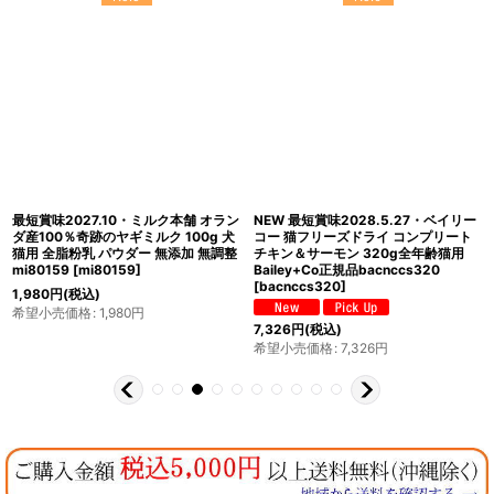
最短賞味2027.10・ミルク本舗 オラン
NEW 最短賞味2028.5.27・ベイリー
ダ産100％奇跡のヤギミルク 100g 犬
コー 猫フリーズドライ コンプリート
猫用 全脂粉乳 パウダー 無添加 無調整
チキン＆サーモン 320g全年齢猫用
mi80159
[
mi80159
]
Bailey+Co正規品bacnccs320
[
bacnccs320
]
1,980
円
(税込)
希望小売価格
:
1,980
円
7,326
円
(税込)
希望小売価格
:
7,326
円