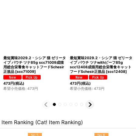
最短賞味2029.3・シシア 猫 ゼリータ
最短賞味2029.3・シシア 猫 ゼリータ
イプ ツナwithエビ85g缶 scc50044
イプ ツナwithシーブリーム85g缶
成猫用総合栄養食キャットフード
scc72747成猫用総合栄養食キャット
Schesir正規品
[
scc50044
]
フードSchesir正規品
[
scc72747
]
473
円
(税込)
473
円
(税込)
希望小売価格
:
473
円
希望小売価格
:
473
円
Item Ranking (Cat! Item Ranking)
No.5
No.6