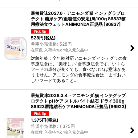
最短賞味2027.6・アニモンダ 猫 インテグラプロ
テクト 糖尿ケア(血糖値の安定)鳥100g 86837猫
用療法食ウェットANIMONDA正規品
[
86837
]
528
円
(税込)
希望小売価格
:
528
円
在庫数 入荷待ちor輸入元欠品中
対象年齢：全年齢対応アニモンダ インテグラの食
事療法食は、"美味しい"食事療法食です。いくら
フードの成分が良くても、食べなければ意味があ
りません。アニモンダの食事療法食は、まずおい
しいフードであること…
最短賞味2028.3.4・アニモンダ 猫 インテグラプ
ロテクト pHケア ストルバイト結石 ドライ300g
86923尿路結石ケアANIMONDA正規品
[
86923
]
1,375
円
(税込)
希望小売価格
:
1,375
円
在庫数 入荷待ちor輸入元欠品中