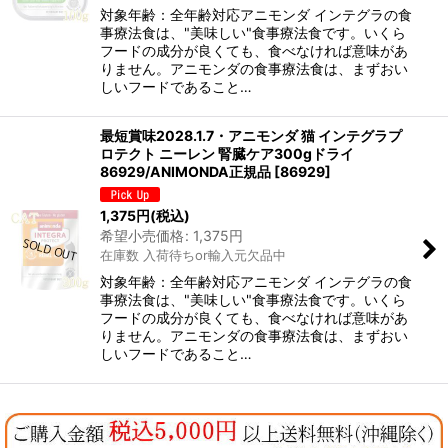
対象年齢：全年齢対応アニモンダ インテグラの食
事療法食は、"美味しい"食事療法食です。いくら
フードの成分が良くても、食べなければ意味があ
りません。アニモンダの食事療法食は、まずおい
しいフードであること…
最短賞味2028.1.7・アニモンダ 猫 インテグラプ
ロテクト ニーレン 腎臓ケア300gドライ
86929/ANIMONDA正規品
[
86929
]
1,375
円
(税込)
希望小売価格
:
1,375
円
在庫数 入荷待ちor輸入元欠品中
対象年齢：全年齢対応アニモンダ インテグラの食
事療法食は、"美味しい"食事療法食です。いくら
フードの成分が良くても、食べなければ意味があ
りません。アニモンダの食事療法食は、まずおい
しいフードであること…