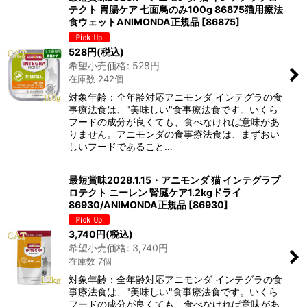
テクト 胃腸ケア 七面鳥のみ100g 86875猫用療法
食ウェットANIMONDA正規品
[
86875
]
528
円
(税込)
希望小売価格
:
528
円
在庫数 242個
対象年齢：全年齢対応アニモンダ インテグラの食
事療法食は、"美味しい"食事療法食です。いくら
フードの成分が良くても、食べなければ意味があ
りません。アニモンダの食事療法食は、まずおい
しいフードであること…
最短賞味2028.1.15・アニモンダ 猫 インテグラプ
ロテクト ニーレン 腎臓ケア1.2kgドライ
86930/ANIMONDA正規品
[
86930
]
3,740
円
(税込)
希望小売価格
:
3,740
円
在庫数 7個
対象年齢：全年齢対応アニモンダ インテグラの食
事療法食は、"美味しい"食事療法食です。いくら
フードの成分が良くても、食べなければ意味があ