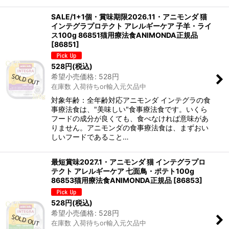
SALE/1+1個・賞味期限2026.11・アニモンダ 猫
インテグラプロテクト アレルギーケア 子羊・ライ
ス100g 86851猫用療法食ANIMONDA正規品
[
86851
]
528
円
(税込)
希望小売価格
:
528
円
在庫数 入荷待ちor輸入元欠品中
対象年齢：全年齢対応アニモンダ インテグラの食
事療法食は、"美味しい"食事療法食です。いくら
フードの成分が良くても、食べなければ意味があ
りません。アニモンダの食事療法食は、まずおい
しいフードであること…
最短賞味2027.1・アニモンダ 猫 インテグラプロ
テクト アレルギーケア 七面鳥・ポテト100g
86853猫用療法食ANIMONDA正規品
[
86853
]
528
円
(税込)
希望小売価格
:
528
円
在庫数 入荷待ちor輸入元欠品中