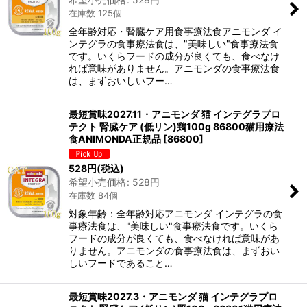
在庫数 125個
全年齢対応・腎臓ケア用食事療法食アニモンダ イ
ンテグラの食事療法食は、"美味しい"食事療法食
です。いくらフードの成分が良くても、食べなけ
れば意味がありません。アニモンダの食事療法食
は、まずおいしいフー…
最短賞味2027.11・アニモンダ 猫 インテグラプロ
テクト 腎臓ケア (低リン)鶏100g 86800猫用療法
食ANIMONDA正規品
[
86800
]
528
円
(税込)
希望小売価格
:
528
円
在庫数 84個
対象年齢：全年齢対応アニモンダ インテグラの食
事療法食は、"美味しい"食事療法食です。いくら
フードの成分が良くても、食べなければ意味があ
りません。アニモンダの食事療法食は、まずおい
しいフードであること…
最短賞味2027.3・アニモンダ 猫 インテグラプロ