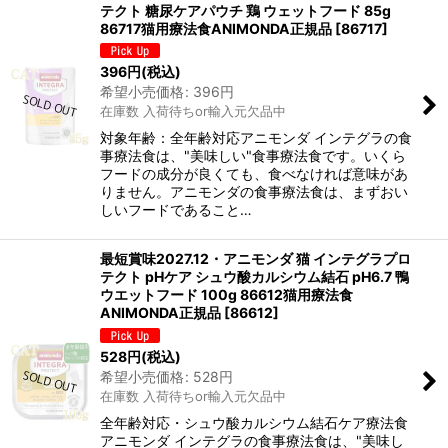
テクト 糖尿ケアパウチ 鶏 ウェットフード 85g
86717猫用療法食ANIMONDA正規品
[
86717
]
396
円
(税込)
希望小売価格
:
396
円
在庫数 入荷待ちor輸入元欠品中
対象年齢：全年齢対応アニモンダ インテグラの食
事療法食は、"美味しい"食事療法食です。いくら
フードの成分が良くても、食べなければ意味があ
りません。アニモンダの食事療法食は、まずおい
しいフードであること…
最短賞味2027.12・アニモンダ 猫 インテグラプロ
テクト pHケア シュウ酸カルシウム結石 pH6.7 鴨
ウエットフード 100g 86612猫用療法食
ANIMONDA正規品
[
86612
]
528
円
(税込)
希望小売価格
:
528
円
在庫数 入荷待ちor輸入元欠品中
全年齢対応・シュウ酸カルシウム結石ケア療法食
アニモンダ インテグラの食事療法食は、"美味し