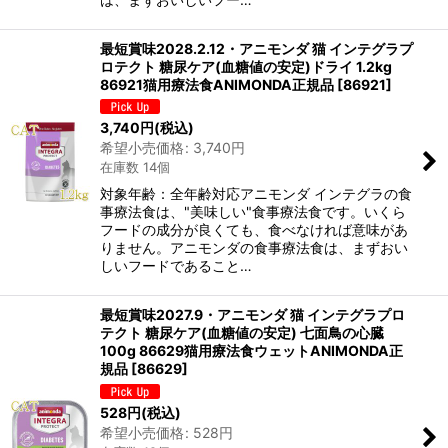
最短賞味2028.2.12・アニモンダ 猫 インテグラプ
ロテクト 糖尿ケア(血糖値の安定)ドライ 1.2kg
86921猫用療法食ANIMONDA正規品
[
86921
]
3,740
円
(税込)
希望小売価格
:
3,740
円
在庫数 14個
対象年齢：全年齢対応アニモンダ インテグラの食
事療法食は、"美味しい"食事療法食です。いくら
フードの成分が良くても、食べなければ意味があ
りません。アニモンダの食事療法食は、まずおい
しいフードであること…
最短賞味2027.9・アニモンダ 猫 インテグラプロ
テクト 糖尿ケア(血糖値の安定) 七面鳥の心臓
100g 86629猫用療法食ウェットANIMONDA正
規品
[
86629
]
528
円
(税込)
希望小売価格
:
528
円