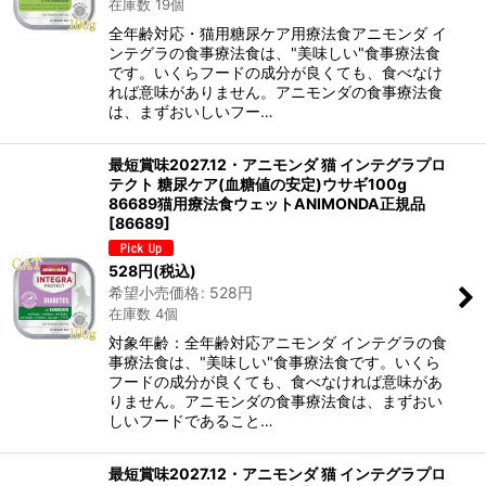
在庫数 19個
全年齢対応・猫用糖尿ケア用療法食アニモンダ イ
ンテグラの食事療法食は、"美味しい"食事療法食
です。いくらフードの成分が良くても、食べなけ
れば意味がありません。アニモンダの食事療法食
は、まずおいしいフー…
最短賞味2027.12・アニモンダ 猫 インテグラプロ
テクト 糖尿ケア(血糖値の安定)ウサギ100g
86689猫用療法食ウェットANIMONDA正規品
[
86689
]
528
円
(税込)
希望小売価格
:
528
円
在庫数 4個
対象年齢：全年齢対応アニモンダ インテグラの食
事療法食は、"美味しい"食事療法食です。いくら
フードの成分が良くても、食べなければ意味があ
りません。アニモンダの食事療法食は、まずおい
しいフードであること…
最短賞味2027.12・アニモンダ 猫 インテグラプロ