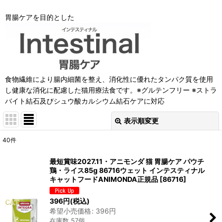
胃腸ケアを目的とした
食物繊維により腸内細菌を整え、消化性に優れたタンパク質を使用
し健康な消化に配慮した猫用療法食です。※グルテンフリー ※ストラ
バイト結石及びシュウ酸カルシウム結石ケアに対応
表示順変更
閉じる
40
件
表示数
:
最短賞味2027.11・アニモンダ 猫 胃腸ケア パウチ
鶏・ライス85g 86716ウェット インテスティナル
在庫あり
キャットフードANIMONDA正規品
[
86716
]
並び順
:
396
円
(税込)
希望小売価格
:
396
円
在庫数 57個
絞り込む