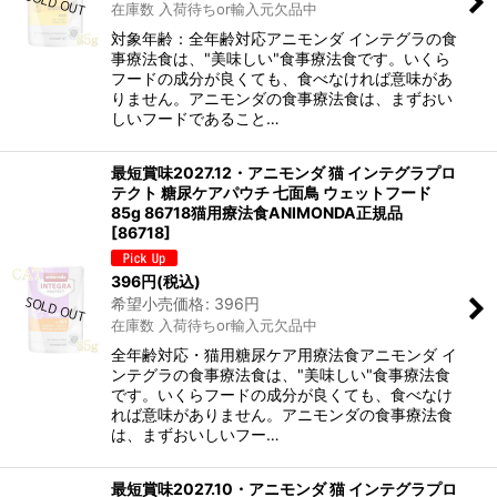
在庫数 入荷待ちor輸入元欠品中
対象年齢：全年齢対応アニモンダ インテグラの食
事療法食は、"美味しい"食事療法食です。いくら
フードの成分が良くても、食べなければ意味があ
りません。アニモンダの食事療法食は、まずおい
しいフードであること…
最短賞味2027.12・アニモンダ 猫 インテグラプロ
テクト 糖尿ケアパウチ 七面鳥 ウェットフード
85g 86718猫用療法食ANIMONDA正規品
[
86718
]
396
円
(税込)
希望小売価格
:
396
円
在庫数 入荷待ちor輸入元欠品中
全年齢対応・猫用糖尿ケア用療法食アニモンダ イ
ンテグラの食事療法食は、"美味しい"食事療法食
です。いくらフードの成分が良くても、食べなけ
れば意味がありません。アニモンダの食事療法食
は、まずおいしいフー…
最短賞味2027.10・アニモンダ 猫 インテグラプロ