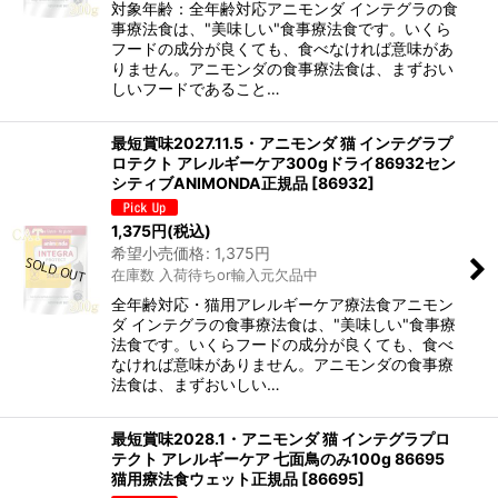
対象年齢：全年齢対応アニモンダ インテグラの食
事療法食は、"美味しい"食事療法食です。いくら
フードの成分が良くても、食べなければ意味があ
りません。アニモンダの食事療法食は、まずおい
しいフードであること…
最短賞味2027.11.5・アニモンダ 猫 インテグラプ
ロテクト アレルギーケア300gドライ86932セン
シティブANIMONDA正規品
[
86932
]
1,375
円
(税込)
希望小売価格
:
1,375
円
在庫数 入荷待ちor輸入元欠品中
全年齢対応・猫用アレルギーケア療法食アニモン
ダ インテグラの食事療法食は、"美味しい"食事療
法食です。いくらフードの成分が良くても、食べ
なければ意味がありません。アニモンダの食事療
法食は、まずおいしい…
最短賞味2028.1・アニモンダ 猫 インテグラプロ
テクト アレルギーケア 七面鳥のみ100g 86695
猫用療法食ウェット正規品
[
86695
]