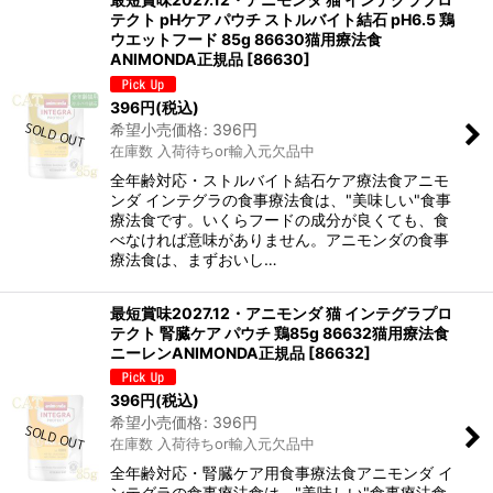
テクト pHケア パウチ ストルバイト結石 pH6.5 鶏
ウエットフード 85g 86630猫用療法食
ANIMONDA正規品
[
86630
]
396
円
(税込)
希望小売価格
:
396
円
在庫数 入荷待ちor輸入元欠品中
全年齢対応・ストルバイト結石ケア療法食アニモ
ンダ インテグラの食事療法食は、"美味しい"食事
療法食です。いくらフードの成分が良くても、食
べなければ意味がありません。アニモンダの食事
療法食は、まずおいし…
最短賞味2027.12・アニモンダ 猫 インテグラプロ
テクト 腎臓ケア パウチ 鶏85g 86632猫用療法食
ニーレンANIMONDA正規品
[
86632
]
396
円
(税込)
希望小売価格
:
396
円
在庫数 入荷待ちor輸入元欠品中
全年齢対応・腎臓ケア用食事療法食アニモンダ イ
ンテグラの食事療法食は、"美味しい"食事療法食