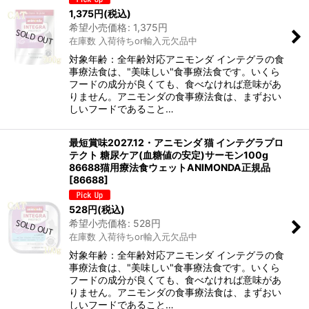
1,375
円
(税込)
希望小売価格
:
1,375
円
在庫数 入荷待ちor輸入元欠品中
対象年齢：全年齢対応アニモンダ インテグラの食
事療法食は、"美味しい"食事療法食です。いくら
フードの成分が良くても、食べなければ意味があ
りません。アニモンダの食事療法食は、まずおい
しいフードであること…
最短賞味2027.12・アニモンダ 猫 インテグラプロ
テクト 糖尿ケア(血糖値の安定)サーモン100g
86688猫用療法食ウェットANIMONDA正規品
[
86688
]
528
円
(税込)
希望小売価格
:
528
円
在庫数 入荷待ちor輸入元欠品中
対象年齢：全年齢対応アニモンダ インテグラの食
事療法食は、"美味しい"食事療法食です。いくら
フードの成分が良くても、食べなければ意味があ
りません。アニモンダの食事療法食は、まずおい
しいフードであること…