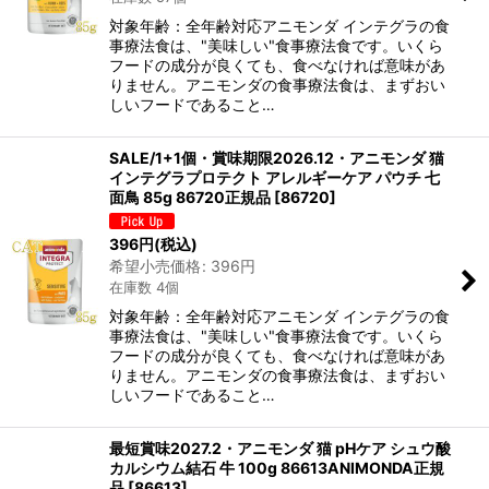
対象年齢：全年齢対応アニモンダ インテグラの食
事療法食は、"美味しい"食事療法食です。いくら
フードの成分が良くても、食べなければ意味があ
りません。アニモンダの食事療法食は、まずおい
しいフードであること…
SALE/1+1個・賞味期限2026.12・アニモンダ 猫
インテグラプロテクト アレルギーケア パウチ 七
面鳥 85g 86720正規品
[
86720
]
396
円
(税込)
希望小売価格
:
396
円
在庫数 4個
対象年齢：全年齢対応アニモンダ インテグラの食
事療法食は、"美味しい"食事療法食です。いくら
フードの成分が良くても、食べなければ意味があ
りません。アニモンダの食事療法食は、まずおい
しいフードであること…
最短賞味2027.2・アニモンダ 猫 pHケア シュウ酸
カルシウム結石 牛 100g 86613ANIMONDA正規
品
[
86613
]