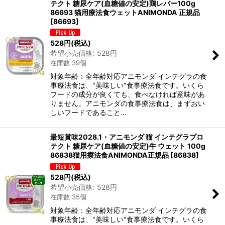
テクト 糖尿ケア(血糖値の安定)鶏レバー100g
86693 猫用療法食ウェットANIMONDA 正規品
[
86693
]
528
円
(税込)
希望小売価格
:
528
円
在庫数 39個
対象年齢：全年齢対応アニモンダ インテグラの食
事療法食は、"美味しい"食事療法食です。いくら
フードの成分が良くても、食べなければ意味があ
りません。アニモンダの食事療法食は、まずおい
しいフードであること…
最短賞味2028.1・アニモンダ 猫 インテグラプロ
テクト 糖尿ケア(血糖値の安定)牛 ウェット 100g
86838猫用療法食ANIMONDA正規品
[
86838
]
528
円
(税込)
希望小売価格
:
528
円
在庫数 35個
対象年齢：全年齢対応アニモンダ インテグラの食
事療法食は、"美味しい"食事療法食です。いくら