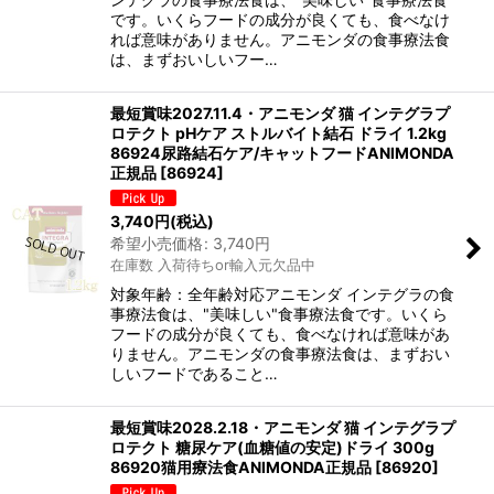
です。いくらフードの成分が良くても、食べなけ
れば意味がありません。アニモンダの食事療法食
は、まずおいしいフー…
最短賞味2027.11.4・アニモンダ 猫 インテグラプ
ロテクト pHケア ストルバイト結石 ドライ 1.2kg
86924尿路結石ケア/キャットフードANIMONDA
正規品
[
86924
]
3,740
円
(税込)
希望小売価格
:
3,740
円
在庫数 入荷待ちor輸入元欠品中
対象年齢：全年齢対応アニモンダ インテグラの食
事療法食は、"美味しい"食事療法食です。いくら
フードの成分が良くても、食べなければ意味があ
りません。アニモンダの食事療法食は、まずおい
しいフードであること…
最短賞味2028.2.18・アニモンダ 猫 インテグラプ
ロテクト 糖尿ケア(血糖値の安定)ドライ 300g
86920猫用療法食ANIMONDA正規品
[
86920
]