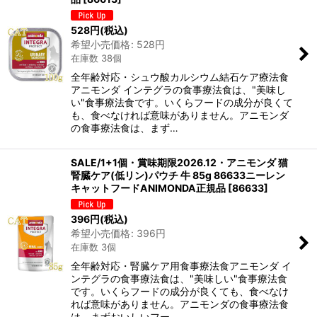
528
円
(税込)
希望小売価格
:
528
円
在庫数 38個
全年齢対応・シュウ酸カルシウム結石ケア療法食
アニモンダ インテグラの食事療法食は、"美味し
い"食事療法食です。いくらフードの成分が良くて
も、食べなければ意味がありません。アニモンダ
の食事療法食は、まず…
SALE/1+1個・賞味期限2026.12・アニモンダ 猫
腎臓ケア(低リン)パウチ 牛 85g 86633ニーレン
キャットフードANIMONDA正規品
[
86633
]
396
円
(税込)
希望小売価格
:
396
円
在庫数 3個
全年齢対応・腎臓ケア用食事療法食アニモンダ イ
ンテグラの食事療法食は、"美味しい"食事療法食
です。いくらフードの成分が良くても、食べなけ
れば意味がありません。アニモンダの食事療法食
は、まずおいしいフー…