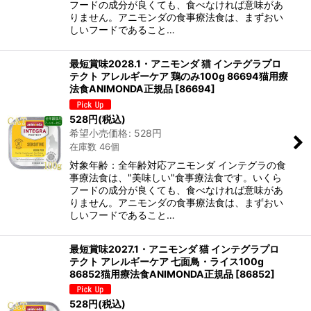
フードの成分が良くても、食べなければ意味があ
りません。アニモンダの食事療法食は、まずおい
しいフードであること…
最短賞味2028.1・アニモンダ 猫 インテグラプロ
テクト アレルギーケア 鶏のみ100g 86694猫用療
法食ANIMONDA正規品
[
86694
]
528
円
(税込)
希望小売価格
:
528
円
在庫数 46個
対象年齢：全年齢対応アニモンダ インテグラの食
事療法食は、"美味しい"食事療法食です。いくら
フードの成分が良くても、食べなければ意味があ
りません。アニモンダの食事療法食は、まずおい
しいフードであること…
最短賞味2027.1・アニモンダ 猫 インテグラプロ
テクト アレルギーケア 七面鳥・ライス100g
86852猫用療法食ANIMONDA正規品
[
86852
]
528
円
(税込)