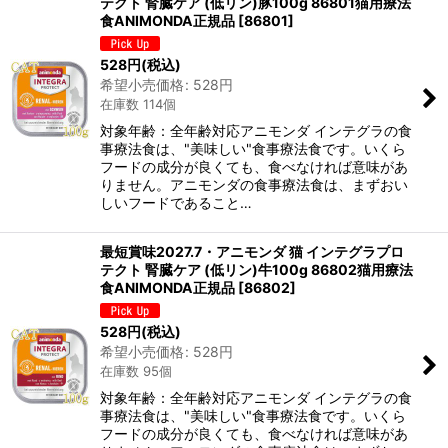
テクト 腎臓ケア (低リン)豚100g 86801猫用療法
食ANIMONDA正規品
[
86801
]
528
円
(税込)
希望小売価格
:
528
円
在庫数 114個
対象年齢：全年齢対応アニモンダ インテグラの食
事療法食は、"美味しい"食事療法食です。いくら
フードの成分が良くても、食べなければ意味があ
りません。アニモンダの食事療法食は、まずおい
しいフードであること…
最短賞味2027.7・アニモンダ 猫 インテグラプロ
テクト 腎臓ケア (低リン)牛100g 86802猫用療法
食ANIMONDA正規品
[
86802
]
528
円
(税込)
希望小売価格
:
528
円
在庫数 95個
対象年齢：全年齢対応アニモンダ インテグラの食
事療法食は、"美味しい"食事療法食です。いくら
フードの成分が良くても、食べなければ意味があ