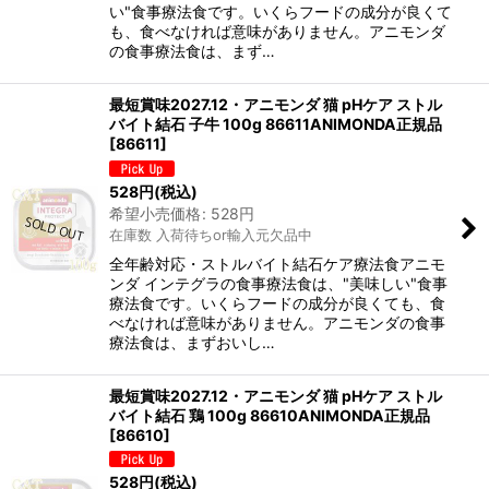
い"食事療法食です。いくらフードの成分が良くて
も、食べなければ意味がありません。アニモンダ
の食事療法食は、まず…
最短賞味2027.12・アニモンダ 猫 pHケア ストル
バイト結石 子牛 100g 86611ANIMONDA正規品
[
86611
]
528
円
(税込)
希望小売価格
:
528
円
在庫数 入荷待ちor輸入元欠品中
全年齢対応・ストルバイト結石ケア療法食アニモ
ンダ インテグラの食事療法食は、"美味しい"食事
療法食です。いくらフードの成分が良くても、食
べなければ意味がありません。アニモンダの食事
療法食は、まずおいし…
最短賞味2027.12・アニモンダ 猫 pHケア ストル
バイト結石 鶏 100g 86610ANIMONDA正規品
[
86610
]
528
円
(税込)