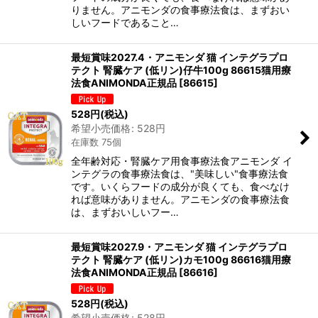
りません。アニモンダの食事療法食は、まずおい
しいフードであること…
最短賞味2027.4・アニモンダ 猫 インテグラプロ
テクト 腎臓ケア (低リン)仔牛100g 86615猫用療
法食ANIMONDA正規品
[
86615
]
528
円
(税込)
希望小売価格
:
528
円
在庫数 75個
全年齢対応・腎臓ケア用食事療法食アニモンダ イ
ンテグラの食事療法食は、"美味しい"食事療法食
です。いくらフードの成分が良くても、食べなけ
れば意味がありません。アニモンダの食事療法食
は、まずおいしいフー…
最短賞味2027.9・アニモンダ 猫 インテグラプロ
テクト 腎臓ケア (低リン)カモ100g 86616猫用療
法食ANIMONDA正規品
[
86616
]
528
円
(税込)
希望小売価格
:
528
円