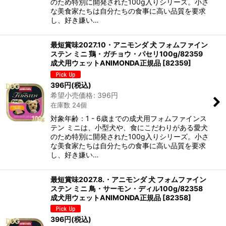
のため特別に開発された100g入りシリーズ。小さ
な美食家たちは自分たちの食事に高い品質を要求
し、好き嫌い…
最短賞味2027.10・アニモンダ 犬 フォムファイン
ステン ミニ 鶏・ガチョウ・パセリ100g/82359
成犬用ウェットANIMONDA正規品
[
82359
]
396
円
(税込)
希望小売価格
:
396
円
在庫数 24個
対象年齢：1 - 6歳までの成犬用フォムファインス
テン ミニは、小型犬や、食にこだわりがある愛犬
のため特別に開発された100g入りシリーズ。小さ
な美食家たちは自分たちの食事に高い品質を要求
し、好き嫌い…
最短賞味2027.8.・アニモンダ 犬 フォムファイン
ステン ミニ 鳥・サーモン・ディル100g/82358
成犬用ウェットANIMONDA正規品
[
82358
]
396
円
(税込)