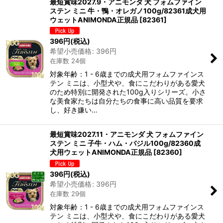
最短賞味2027.9・アニモンダ 犬 フォムファイン
ステン ミニ 牛・鴨・オレガノ100g/82361成犬用
在庫あり
ウェットANIMONDA正規品
[
82361
]
並び順
:
396
円
(税込)
希望小売価格
:
396
円
在庫数 24個
絞り込む
対象年齢：1 - 6歳までの成犬用フォムファインス
テン ミニは、小型犬や、食にこだわりがある愛犬
のため特別に開発された100g入りシリーズ。小さ
な美食家たちは自分たちの食事に高い品質を要求
し、好き嫌い…
最短賞味2027.11・アニモンダ 犬 フォムファイン
ステン ミニ 子牛・ハム・バジル100g/82360成
犬用ウェットANIMONDA正規品
[
82360
]
396
円
(税込)
希望小売価格
:
396
円
在庫数 29個
対象年齢：1 - 6歳までの成犬用フォムファインス
テン ミニは、小型犬や、食にこだわりがある愛犬