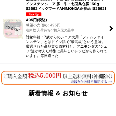
インステン シニア 豚・牛・七面鳥心臓 150g
82662ドッグフードANIMONDA正規品
[
82662
]
495
円
(税込)
希望小売価格
:
495
円
在庫数 入荷待ちor輸入元欠品中
対象年齢：7歳からのシニア犬用「フォムファイ
ンステン」とはドイツ語で"最高級"という意味。
厳選された高品質な原材料と、アニモンダの"シェ
フ"達が考えた特別に美味しいレシピから作られて
います。毎日違った…
新着情報 ＆ お知らせ