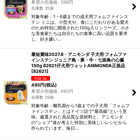
希望小売価格
:
396
円
在庫数 35個
対象年齢：1 - 6歳までの成犬用フォムファインス
テン ミニは、小型犬や、食にこだわりがある愛犬
のため特別に開発された100g入りシリーズ。小さ
な美食家たちは自分たちの食事に高い品質を要求
し、好き嫌い…
最短賞味2027.8・アニモンダ 子犬用 フォムファ
インステン ジュニア鳥・豚・牛・七面鳥の心臓
150g 82621仔犬用ウェットANIMONDA正規品
[
82621
]
495
円
(税込)
希望小売価格
:
495
円
在庫数 29個
対象年齢：離乳期から1歳までの子犬用「フォムフ
ァインステン」とはドイツ語で"最高級"という意
味。厳選された高品質な原材料と、アニモンダ
の"シェフ"達が考えた特別に美味しいレシピから
作られています。毎日…