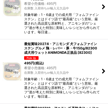
希望小売価格
:
495
円
在庫数 入荷待ちor輸入元欠品中
対象年齢：1 - 6歳までの成犬用「フォムファイン
ステン」とはドイツ語で"最高級"という意味。厳
選された高品質な原材料と、アニモンダの"シェ
フ"達が考えた特別に美味しいレシピから作られて
います。毎日違…
最短賞味2027.6・アニモンダ 犬フォムファイン
ステン グルメ 鶏・レバー・豚・牛150g/82300
成犬用ウェットANIMONDA正規品
[
82300
]
495
円
(税込)
希望小売価格
:
495
円
在庫数 入荷待ちor輸入元欠品中
対象年齢：1 - 6歳までの成犬用「フォムファイン
ステン」とはドイツ語で"最高級"という意味。厳
選された高品質な原材料と、アニモンダの"シェ
フ"達が考えた特別に美味しいレシピから作られて
います。毎日違…