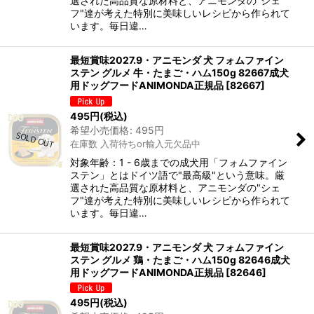
選された高品質な原材料と、アニモンダの"シェ
フ"達が考えた特別に美味しいレシピから作られて
います。毎日違…
最短賞味2027.9・アニモンダ 犬 フォムファイン
ステン グルメ 牛・たまご・ハム150g 82667成犬
用ドッグフードANIMONDA正規品
[
82667
]
495
円
(税込)
希望小売価格
:
495
円
在庫数 入荷待ちor輸入元欠品中
対象年齢：1 - 6歳までの成犬用「フォムファイン
ステン」とはドイツ語で"最高級"という意味。厳
選された高品質な原材料と、アニモンダの"シェ
フ"達が考えた特別に美味しいレシピから作られて
います。毎日違…
最短賞味2027.9・アニモンダ 犬 フォムファイン
ステン グルメ 鶏・たまご・ハム150g 82646成犬
用ドッグフードANIMONDA正規品
[
82646
]
495
円
(税込)