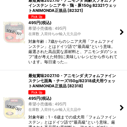
最短賞味2027.10・アニモンダ 高齢犬フォムファ
インステン シニア 牛・鶏・豚150g 82321ウェッ
トANIMONDA正規品
[
82321
]
495
円
(税込)
希望小売価格
:
495
円
在庫数 入荷待ちor輸入元欠品中
対象年齢：7歳からのシニア犬用「フォムファイ
ンステン」とはドイツ語で"最高級"という意味。
厳選された高品質な原材料と、アニモンダの"シェ
フ"達が考えた特別に美味しいレシピから作られて
います。毎日違った…
最短賞味2027.10・アニモンダ 犬フォムファイン
ステン七面鳥・チーズ150g/82318成犬用ウェッ
トANIMONDA正規品
[
82318
]
495
円
(税込)
希望小売価格
:
495
円
在庫数 入荷待ちor輸入元欠品中
対象年齢：1 - 6歳までの成犬用「フォムファイン
ステン」とはドイツ語で"最高級"という意味。厳