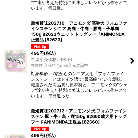
フ"達が考えた特別に美味しいレシピから作られて
います。毎日違…
最短賞味2027.10・アニモンダ 高齢犬 フォムファ
インステン シニア 鳥肉・牛肉・豚肉・子羊肉
150g 82623ウェット ドッグフードANIMONDA
正規品
[
82623
]
495
円
(税込)
希望小売価格
:
495
円
在庫数 入荷待ちor輸入元欠品中
対象年齢：7歳からのシニア犬用「フォムファイ
ンステン」とはドイツ語で"最高級"という意味。
厳選された高品質な原材料と、アニモンダの"シェ
フ"達が考えた特別に美味しいレシピから作られて
います。毎日違った…
最短賞味2027.12・アニモンダ 犬 フォムファイン
ステン 豚・牛・鳥・鹿150g 82660成犬用ドッグ
フードANIMONDA正規品
[
82660
]
495
円
(税込)