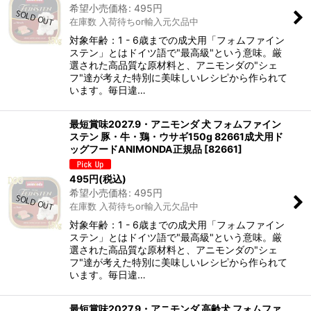
希望小売価格
:
495
円
在庫数 入荷待ちor輸入元欠品中
対象年齢：1 - 6歳までの成犬用「フォムファイン
ステン」とはドイツ語で"最高級"という意味。厳
選された高品質な原材料と、アニモンダの"シェ
フ"達が考えた特別に美味しいレシピから作られて
います。毎日違…
最短賞味2027.9・アニモンダ 犬 フォムファイン
ステン 豚・牛・鶏・ウサギ150g 82661成犬用ド
ッグフードANIMONDA正規品
[
82661
]
495
円
(税込)
希望小売価格
:
495
円
在庫数 入荷待ちor輸入元欠品中
対象年齢：1 - 6歳までの成犬用「フォムファイン
ステン」とはドイツ語で"最高級"という意味。厳
選された高品質な原材料と、アニモンダの"シェ
フ"達が考えた特別に美味しいレシピから作られて
います。毎日違…
最短賞味2027.9・アニモンダ 高齢犬 フォムファ