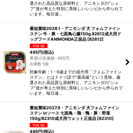
選された高品質な原材料と、アニモンダの"シェ
フ"達が考えた特別に美味しいレシピから作られて
います。毎日違…
最短賞味2028.1・アニモンダ 犬 フォムファイン
ステン 牛・豚・七面鳥心臓150g 82612成犬用ド
ッグフードANIMONDA正規品
[
82612
]
495
円
(税込)
希望小売価格
:
495
円
在庫数 5個
対象年齢：1 - 6歳までの成犬用「フォムファイン
ステン」とはドイツ語で"最高級"という意味。厳
選された高品質な原材料と、アニモンダの"シェ
フ"達が考えた特別に美味しいレシピから作られて
います。毎日違…
最短賞味2027.9・アニモンダ 犬フォムファイン
ステン inソース 七面鳥・鶏・鴨・豚・野菜
150g/82310成犬用ウェット正規品
[
82310
]
495
円
(税込)