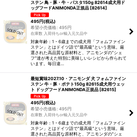
ステン 鳥・豚・牛・パスタ150g 82614成犬用ド
ッグフードANIMONDA正規品
[
82614
]
495
円
(税込)
希望小売価格
:
495
円
在庫数 入荷待ちor輸入元欠品中
対象年齢：1 - 6歳までの成犬用「フォムファイン
ステン」とはドイツ語で"最高級"という意味。厳
選された高品質な原材料と、アニモンダの"シェ
フ"達が考えた特別に美味しいレシピから作られて
います。毎日違…
最短賞味2027.10・アニモンダ 犬 フォムファイン
ステン 牛・豚・ポテト150g 82615成犬用ウェッ
ト ドッグフードANIMONDA正規品
[
82615
]
495
円
(税込)
希望小売価格
:
495
円
在庫数 入荷待ちor輸入元欠品中
対象年齢：1 - 6歳までの成犬用「フォムファイン
ステン」とはドイツ語で"最高級"という意味。厳
選された高品質な原材料と、アニモンダの"シェ