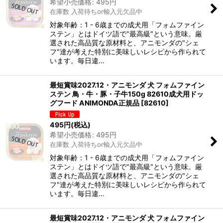
希望小売価格
:
495
円
在庫数 入荷待ちor輸入元欠品中
対象年齢：1 - 6歳までの成犬用「フォムファイン
ステン」とはドイツ語で"最高級"という意味。厳
選された高品質な原材料と、アニモンダの"シェ
フ"達が考えた特別に美味しいレシピから作られて
います。毎日違…
最短賞味2027.12・アニモンダ 犬 フォムファイン
ステン 鳥・牛・豚・子牛150g 82610成犬用ドッ
グフード ANIMONDA正規品
[
82610
]
495
円
(税込)
希望小売価格
:
495
円
在庫数 入荷待ちor輸入元欠品中
対象年齢：1 - 6歳までの成犬用「フォムファイン
ステン」とはドイツ語で"最高級"という意味。厳
選された高品質な原材料と、アニモンダの"シェ
フ"達が考えた特別に美味しいレシピから作られて
います。毎日違…
最短賞味2027.12・アニモンダ 犬 フォムファイン