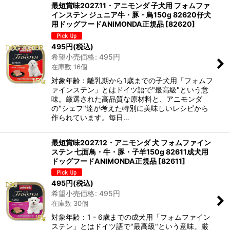
最短賞味2027.11・アニモンダ 子犬用 フォムファ
インステン ジュニア牛・豚・鳥150g 82620仔犬
用ドッグフードANIMONDA正規品
[
82620
]
495
円
(税込)
希望小売価格
:
495
円
在庫数 16個
対象年齢：離乳期から1歳までの子犬用「フォムフ
ァインステン」とはドイツ語で"最高級"という意
味。厳選された高品質な原材料と、アニモンダ
の"シェフ"達が考えた特別に美味しいレシピから
作られています。毎日…
最短賞味2027.12・アニモンダ 犬 フォムファイン
ステン 七面鳥・牛・豚・子羊150g 82611成犬用
ドッグフードANIMONDA正規品
[
82611
]
495
円
(税込)
希望小売価格
:
495
円
在庫数 30個
対象年齢：1 - 6歳までの成犬用「フォムファイン
ステン」とはドイツ語で"最高級"という意味。厳