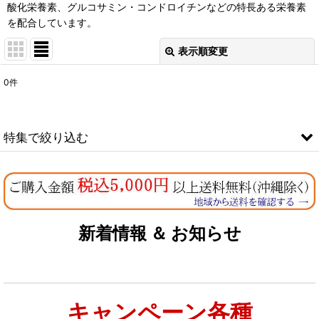
酸化栄養素、グルコサミン・コンドロイチンなどの特長ある栄養素
を配合しています。
表示順変更
閉じる
0
件
表示数
:
在庫あり
特集で絞り込む
並び順
:
なちゅのオリジナルセット
絞り込む
お試しドライフード少量パック犬用
新着情報 ＆ お知らせ
お試しドライフード少量パック猫用
キャンペーン各種
特集：大型犬＆多頭飼い用：セット＆大袋ドッグフード