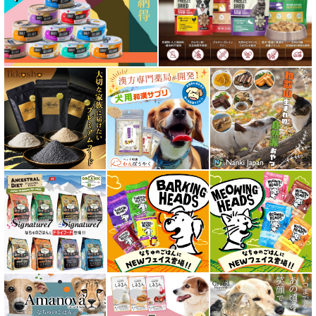
フリーズドライ ドッグフード
エアドライ ドッグフード
愛猫用ウェット300円以下コーナー
全年齢対応 フード for CAT
キトン用 フード for CAT
成猫用 フード for CAT
シニア猫用 フード for CAT