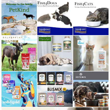
ホワイトフォックス
ボンショーズペット bonnechose pet
ママクック
ミャウ MEOW
ミャオイングヘッズ MEOWING HEADS
ミルク本舗
ムーラムーラ Moora Moora
ルイトモ RUITOMO
ロザイボトル
ロッカ ROKKA
ワイルドランド Wildes Land