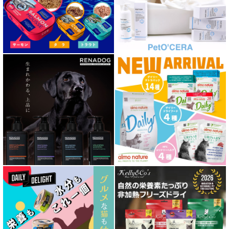
胃腸ケア対応 フード for DOG
口腔内・喉ケア対応商品 犬用
心臓ケア対応ドッグフード
皮膚・被毛ケア対応 フード for DOG
低脂肪 ドライフード for DOG
特集 ドッグフードの涙やけ対策
特集 穀物不使用 ドッグフード（ドライ）