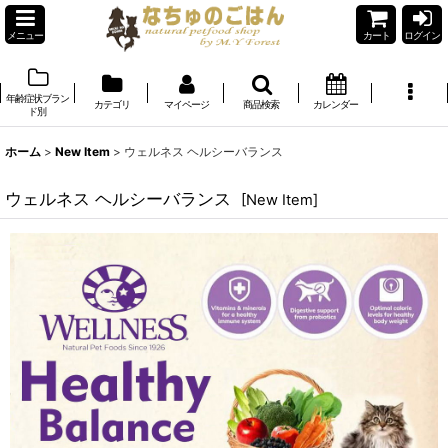
メニュー
カート
ログイン
年齢症状ブラン
カテゴリ
マイページ
商品検索
カレンダー
ド別
ホーム
>
New Item
>
ウェルネス ヘルシーバランス
ウェルネス ヘルシーバランス
[
New Item
]