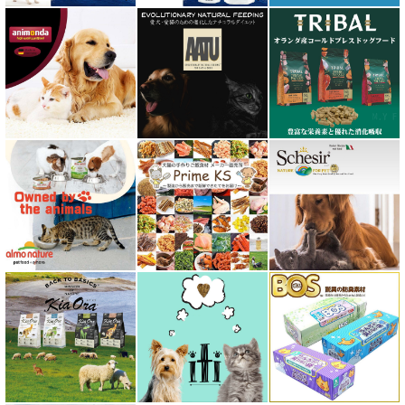
フォルツァ10 FORZA10
プライムケイズ さかい企画
ブリスミックス BLISMIX
プレスティージ PRESTIGE
プロデン ProDen
ベイリーコー Bailey+Co
ベッツソリューション VetSolution
ベッツラボ Vets Labo
ペットカインド PetKind
ペトコト PETOKOTO