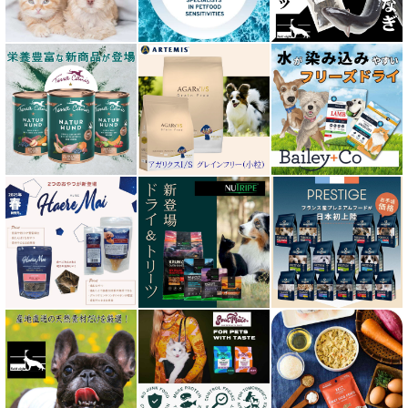
エンパイア EMPIRE
オージー ラム プラス Aussie Lamb Plus
カントリーロード Country Roads
キアオラ kiaora
キャノフィラ
グリーンフィッシュ GreenFish
ケリーアンドコー Kelly＆Co’s
サンデーペッツ Sunday Pets
サンユー研究所
シェフ SHEF