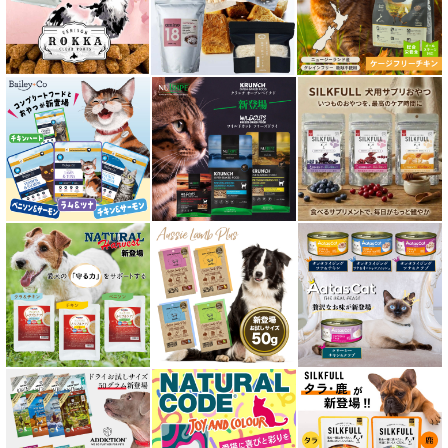
口腔内・喉ケア対応商品 猫用
食欲サポート対応キャットフード
肝臓ケア対応キャットフード
免疫サポート 猫用
低脂肪 ドライフード for CAT
水分補給用ウェットフード for CAT
特集 穀物不使用 キャットフード（ドライ）
エアドライ キャットフード