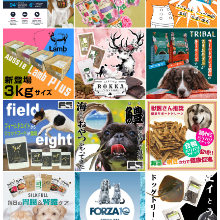
アルモネイチャー almo nature
アンブロシア AMBROSIA
アートゥー AATU
アーテミス ARTEMIS
イティ iti
ウェルネス ヘルシーバランス
ウルフブラット WOLFSBLUT
エーワン AWAN DOG FOOD
エーにゃん Anyan 猫用おやつ
エクイリブリア EQUILIBRIA