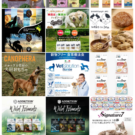
テラフェリス TerraFelis
テラカニス ハーバルヒーローズ
トライバル TRIBAL
ナチュラルコード NATURAL CODE
ナチュラルハーベスト Natural Harvest
Nanki Japan ナンキジャパン
ニュートライプ NUTRIPE
ｐＨ バランス キャット ウォーター
ネイチャーベット NaturVet
バーキングヘッズ BARKING HEADS