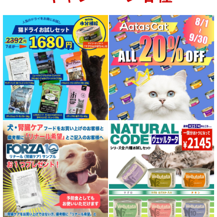
特集 グリーントライプ（第４胃）とは
特集 フリーズドライ
特集 エアドライフード
特殊製法のドッグフード
特殊製法のキャットフード
全年齢対応 フード for DOG
パピー用 フード for DOG