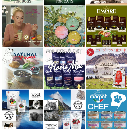
ハーロウブレンド Harlow Blend
バイオトロール・バイオフレッシュ Byotrol
バリアサプリ
Haere Mai ハレマエ
阪急ハロードッグ
プロバイオデンタルPet
ビィ・ナチュラル be-NatuRal
ヒマラヤ ドッグ チーズ チュウ
ファープラスト 歯みがきガム
フィッシュ4 ペットフード正規品
フィールドエイト