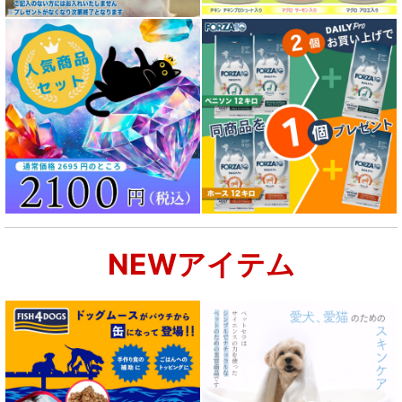
成犬用 フード for DOG
シニア犬用フード for DOG
食物アレルギー対応 ドッグフード
腎臓ケア対応ドッグフード
関節サポート対応 フード for DOG
NEWアイテム
肝臓ケア対応ドッグフード
肥満ケア対応 フード for DOG
泌尿器ケア対応 フード for DOG