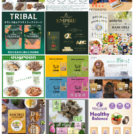
シグネチャー７（Signature7）正規輸入品
シシア Schesir
獣医さん推奨シリーズ
シルクフル SILKFULL
ジーランディア Zealandia
スマイリー Smiley
ソウルメイト SoulMate
ソリッドゴールド Solid Gold
ディアブロ（Deer Blow）
テラカニス TerraCanis