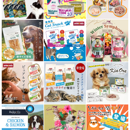
フリーズドライ キャットフード
おやつ全アイテム
素材そのまま
アイファクトリーおやつ
アタスキャット Aatas Cat
アディクション Addiction
アニモンダ ANIMONDA
アマノヴァ Amanova