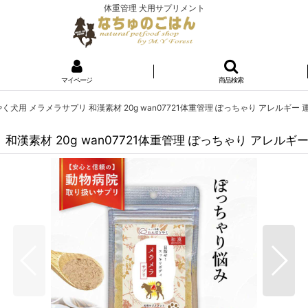
体重管理 犬用サプリメント
マイページ
商品検索
うやく犬用 メラメラサプリ 和漢素材 20g wan07721体重管理 ぽっちゃり アレルギ
 和漢素材 20g wan07721体重管理 ぽっちゃり アレ