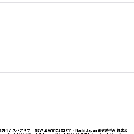
 最短賞味2029.6・わんぽうやく犬用 かゆピタサプリ
最短賞味2027.11・Smile