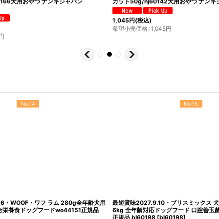
方薬局
和漢素材 20g wan07158ストルバイトケア 胆泥ケア赤尾
和漢素材
漢方薬局
[
wan07158
]
膚ケア
2,750
円
(税込)
2,750
希望小売価格
:
2,750
円
希望小
No.14
No.15
.16・WOOF・ワフ ラム 280g全年齢犬用
最短賞味2027.9.10・ブリスミックス 
栄養食ドッグフードwo44151正規品
6kg 全年齢対応ドッグフード 口腔善玉菌K1
正規品 bl60198
[
bl60198
]