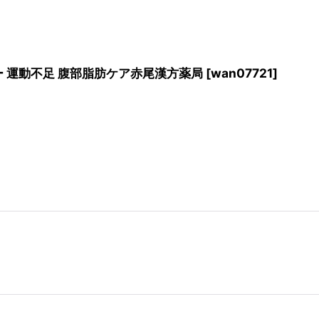
ルギー 運動不足 腹部脂肪ケア赤尾漢方薬局
[
wan07721
]