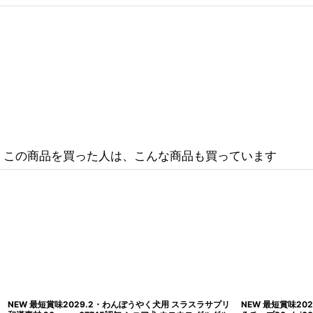
この商品を買った人は、こんな商品も買っています
Nanki Japan 那智勝浦産 熟成ま
NEW 最短賞味2029.6・わんぽうやく犬用 メ