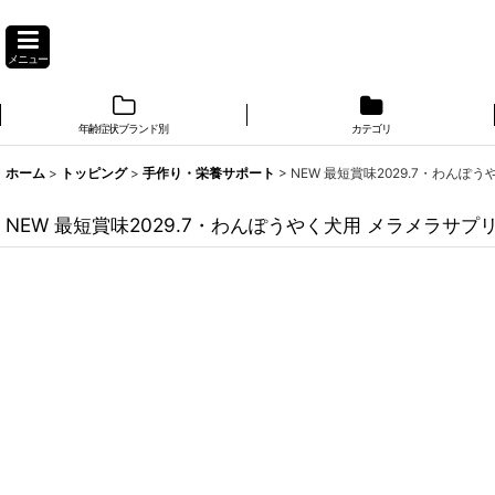
メニュー
年齢症状ブランド別
カテゴリ
ホーム
>
トッピング
>
手作り・栄養サポート
>
NEW 最短賞味2029.7・わんぽ
NEW 最短賞味2029.7・わんぽうやく犬用 メラメラサプリ