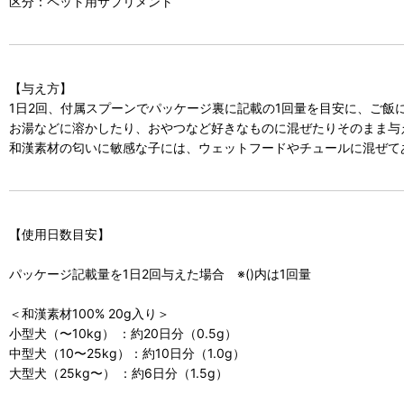
区分：ペット用サプリメント
【与え方】
1日2回、付属スプーンでパッケージ裏に記載の1回量を目安に、ご飯
お湯などに溶かしたり、おやつなど好きなものに混ぜたりそのまま与
和漢素材の匂いに敏感な子には、ウェットフードやチュールに混ぜて
【使用日数目安】
パッケージ記載量を1日2回与えた場合 ※()内は1回量
＜和漢素材100% 20g入り＞
小型犬（〜10kg） ：約20日分（0.5g）
中型犬（10〜25kg）：約10日分（1.0g）
大型犬（25kg〜） ：約6日分（1.5g）