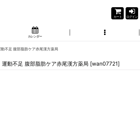
カート
ログイン
カレンダー
ー 運動不足 腹部脂肪ケア赤尾漢方薬局
ルギー 運動不足 腹部脂肪ケア赤尾漢方薬局
[
wan07721
]