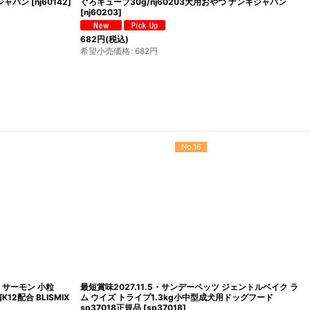
 20g wan07646肌トラブル ブツブツ 肌の赤み 皮
とさか 29g全年齢犬用おやつ
赤尾漢方薬局
[
wan07646
]
[
sm34498
]
円
(税込)
1,540
円
(税込)
売価格
:
2,750
円
希望小売価格
:
1,540
円
No.16
犬 サーモン 小粒
最短賞味2027.11.5・サンデーペッツ ジェントルベイク ラ
2配合 BLISMIX
ム ウイズ トライプ1.3kg小中型成犬用ドッグフード
sp37018正規品
[
sp37018
]