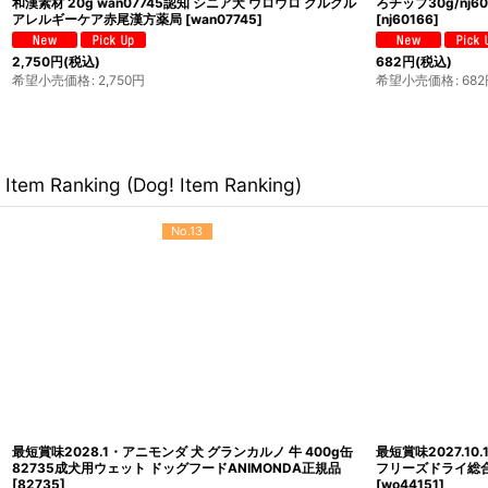
203犬用おやつ ナンキジャパン
和漢素材 20g wan07769免疫力 腫瘍 赤尾漢
[
wan07769
]
2,750
円
(税込)
希望小売価格
:
2,750
円
Item Ranking (Dog! Item Ranking)
No.13
最短賞味2028.1・アニモンダ 犬 グランカルノ 牛 400g缶
最短賞味2027.10
82735成犬用ウェット ドッグフードANIMONDA正規品
フリーズドライ総合
[
82735
]
[
wo44151
]