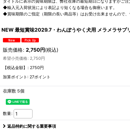
タイトルに表示の賞味期限は、弊社在庫の最短期日になりますがご注
◆輸入元入荷状況により表記より短くなる場合も御座います。
◆賞味期限のご指定（期限の長い商品等）はお受け出来ませんので、
NEW 最短賞味2029.7・わんぽうやく犬用 メラメラサプリ
販売価格
:
2,750
円
(税込)
希望小売価格
:
2,750
円
【税込金額】
:
2750円
加算ポイント: 27ポイント
在庫数 5個
数量
:
返品特約に関する重要事項