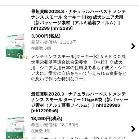
最短賞味2028.3・ナチュラルハーベスト メンテ
ナンス スモール ターキー 1.1kg 成犬シニア犬用
［新パッケージ素材（アルミ蒸着フィルム）］
nh12299
[
nh12299
]
3,300
円
(税込)
希望小売価格
:
3,300
円
在庫数 6個
メンテナンススモール[ターキー]◇ＡＡＦＣＯ成
犬用栄養基準適合総合栄養食 【中粒】◇成犬
用 シニア犬用日本の住環境で暮らす成犬・シニ
ア犬に。愛犬に自信をもって与えられる食事をと
の想いで作った特別なフー…
最短賞味2028.3・ナチュラルハーベスト メンテ
ナンス スモール ターキー 1.1kg×6袋［新パッケー
ジ素材（アルミ蒸着フィルム）］nh12299s6
[
nh12299s6
]
18,260
円
(税込)
希望小売価格
:
18,260
円
在庫数 1個
メンテナンススモール[ターキー]◇ＡＡＦＣＯ成