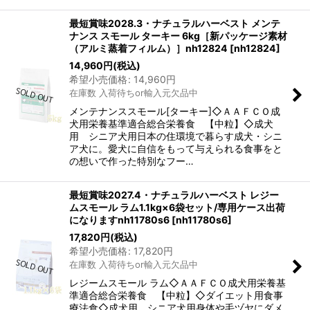
最短賞味2028.3・ナチュラルハーベスト メンテ
ナンス スモール ターキー 6kg［新パッケージ素材
（アルミ蒸着フィルム）］nh12824
[
nh12824
]
14,960
円
(税込)
希望小売価格
:
14,960
円
在庫数 入荷待ちor輸入元欠品中
メンテナンススモール[ターキー]◇ＡＡＦＣＯ成
犬用栄養基準適合総合栄養食 【中粒】◇成犬
用 シニア犬用日本の住環境で暮らす成犬・シニ
ア犬に。愛犬に自信をもって与えられる食事をと
の想いで作った特別なフー…
最短賞味2027.4・ナチュラルハーベスト レジー
ムスモール ラム1.1kg×6袋セット/専用ケース出荷
になりますnh11780s6
[
nh11780s6
]
17,820
円
(税込)
希望小売価格
:
17,820
円
在庫数 入荷待ちor輸入元欠品中
レジームスモール ラム◇ＡＡＦＣＯ成犬用栄養基
準適合総合栄養食 【中粒】◇ダイエット用食事
療法食◇成犬用 シニア犬用身体や毛ヅヤにダメ