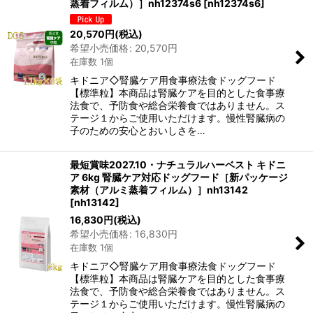
蒸着フィルム）］nh12374s6
[
nh12374s6
]
20,570
円
(税込)
希望小売価格
:
20,570
円
在庫数 1個
キドニア◇腎臓ケア用食事療法食ドッグフード
【標準粒】本商品は腎臓ケアを目的とした食事療
法食で、予防食や総合栄養食ではありません。ス
テージ１からご使用いただけます。慢性腎臓病の
子のための安心とおいしさを…
最短賞味2027.10・ナチュラルハーベスト キドニ
ア 6kg 腎臓ケア対応ドッグフード［新パッケージ
素材（アルミ蒸着フィルム）］nh13142
[
nh13142
]
16,830
円
(税込)
希望小売価格
:
16,830
円
在庫数 1個
キドニア◇腎臓ケア用食事療法食ドッグフード
【標準粒】本商品は腎臓ケアを目的とした食事療
法食で、予防食や総合栄養食ではありません。ス
テージ１からご使用いただけます。慢性腎臓病の