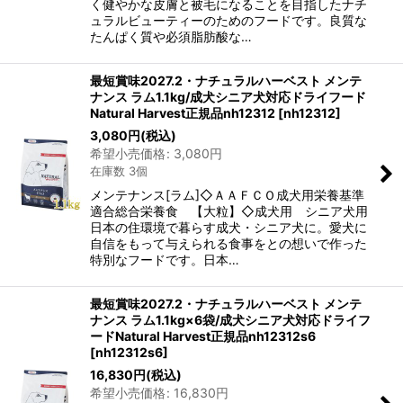
く健やかな皮膚と被毛になることを目指したナチ
ュラルビューティーのためのフードです。良質な
たんぱく質や必須脂肪酸な…
最短賞味2027.2・ナチュラルハーベスト メンテ
ナンス ラム1.1kg/成犬シニア犬対応ドライフード
Natural Harvest正規品nh12312
[
nh12312
]
3,080
円
(税込)
希望小売価格
:
3,080
円
在庫数 3個
メンテナンス[ラム]◇ＡＡＦＣＯ成犬用栄養基準
適合総合栄養食 【大粒】◇成犬用 シニア犬用
日本の住環境で暮らす成犬・シニア犬に。愛犬に
自信をもって与えられる食事をとの想いで作った
特別なフードです。日本…
最短賞味2027.2・ナチュラルハーベスト メンテ
ナンス ラム1.1kg×6袋/成犬シニア犬対応ドライフ
ードNatural Harvest正規品nh12312s6
[
nh12312s6
]
16,830
円
(税込)
希望小売価格
:
16,830
円