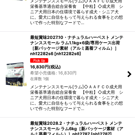
メンテナンススモール[ラム]◇ＡＡＦＣＯ成犬用
栄養基準適合総合栄養食 【中粒】◇成犬用 シ
ニア犬用日本の住環境で暮らす成犬・シニア犬
に。愛犬に自信をもって与えられる食事をとの想
いで作った特別なフードで…
最短賞味2027.10・ナチュラルハーベスト メンテ
ナンススモール ラム1.1kg×6袋/専用ケース出荷
［新パッケージ素材（アルミ蒸着フィルム）］
nh12282s6
[
nh12282s6
]
16,830
円
(税込)
希望小売価格
:
16,830
円
在庫数 1個
メンテナンススモール[ラム]◇ＡＡＦＣＯ成犬用
栄養基準適合総合栄養食 【中粒】◇成犬用 シ
ニア犬用日本の住環境で暮らす成犬・シニア犬
に。愛犬に自信をもって与えられる食事をとの想
いで作った特別なフードで…
最短賞味2028.2・ナチュラルハーベスト メンテ
ナンススモール ラム6kg［新パッケージ素材（ア
ルミ蒸着フィルム）］nh12787
[
nh12787
]