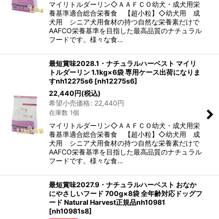
マイリトルダーリン◇ＡＡＦＣＯ幼犬・成犬用栄
養基準適合総合栄養食 【超小粒】◇幼犬用 成
犬用 シニア犬用食材の持つ自然な栄養素だけで
AAFCO栄養基準を目指した最高品質のナチュラル
フードです。様々な食…
最短賞味2028.1・ナチュラルハーベスト マイリ
トルダーリン 1.1kg×6袋 専用ケース出荷になりま
すnh12275s6
[
nh12275s6
]
22,440
円
(税込)
希望小売価格
:
22,440
円
在庫数 1個
マイリトルダーリン◇ＡＡＦＣＯ幼犬・成犬用栄
養基準適合総合栄養食 【超小粒】◇幼犬用 成
犬用 シニア犬用食材の持つ自然な栄養素だけで
AAFCO栄養基準を目指した最高品質のナチュラル
フードです。様々な食…
最短賞味2027.9・ナチュラルハーベスト おなか
にやさしいフード 700g×8袋 全年齢対応ドッグフ
ード Natural Harvest正規品nh10981
[
nh10981s8
]