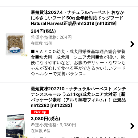
最短賞味2027.4・ナチュラルハーベスト おなか
にやさしいフード 50g 全年齢対応ドッグフード
Natural Harvest正規品nh13319
[
nh13319
]
264
円
(税込)
希望小売価格
:
264
円
在庫数 13個
■ＡＡＦＣＯ幼犬・成犬用栄養基準適合総合栄養
食■幼犬用 成犬用 シニア犬用■食が細い、軟
便になりやすいなど、お腹のデリケートなワンち
ゃんが安心して食べる事ができるおいしいフード
◇ヘルシーで栄養バランス…
最短賞味2027.10・ナチュラルハーベスト メンテ
ナンススモール ラム1.1kg/成犬シニア犬対応［新
パッケージ素材（アルミ蒸着フィルム）］正規品
nh12282
[
nh12282
]
3,080
円
(税込)
希望小売価格
:
3,080
円
在庫数 6個