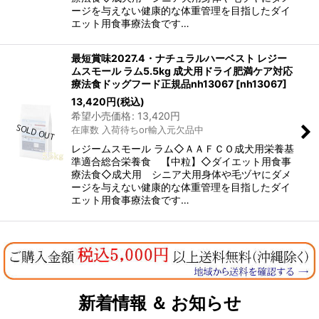
ージを与えない健康的な体重管理を目指したダイ
エット用食事療法食です…
最短賞味2027.4・ナチュラルハーベスト レジー
ムスモール ラム5.5kg 成犬用ドライ肥満ケア対応
療法食ドッグフード正規品nh13067
[
nh13067
]
13,420
円
(税込)
希望小売価格
:
13,420
円
在庫数 入荷待ちor輸入元欠品中
レジームスモール ラム◇ＡＡＦＣＯ成犬用栄養基
準適合総合栄養食 【中粒】◇ダイエット用食事
療法食◇成犬用 シニア犬用身体や毛ヅヤにダメ
ージを与えない健康的な体重管理を目指したダイ
エット用食事療法食です…
新着情報 ＆ お知らせ