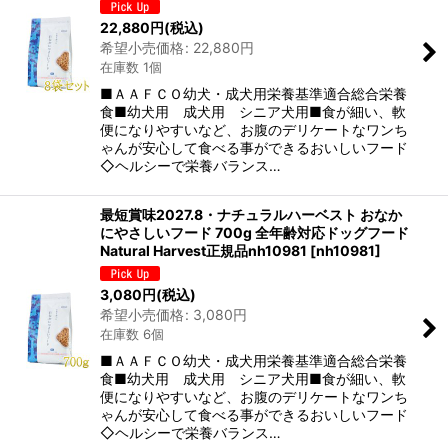
22,880
円
(税込)
希望小売価格
:
22,880
円
在庫数 1個
■ＡＡＦＣＯ幼犬・成犬用栄養基準適合総合栄養
食■幼犬用 成犬用 シニア犬用■食が細い、軟
便になりやすいなど、お腹のデリケートなワンち
ゃんが安心して食べる事ができるおいしいフード
◇ヘルシーで栄養バランス…
最短賞味2027.8・ナチュラルハーベスト おなか
にやさしいフード 700g 全年齢対応ドッグフード
Natural Harvest正規品nh10981
[
nh10981
]
3,080
円
(税込)
希望小売価格
:
3,080
円
在庫数 6個
■ＡＡＦＣＯ幼犬・成犬用栄養基準適合総合栄養
食■幼犬用 成犬用 シニア犬用■食が細い、軟
便になりやすいなど、お腹のデリケートなワンち
ゃんが安心して食べる事ができるおいしいフード
◇ヘルシーで栄養バランス…