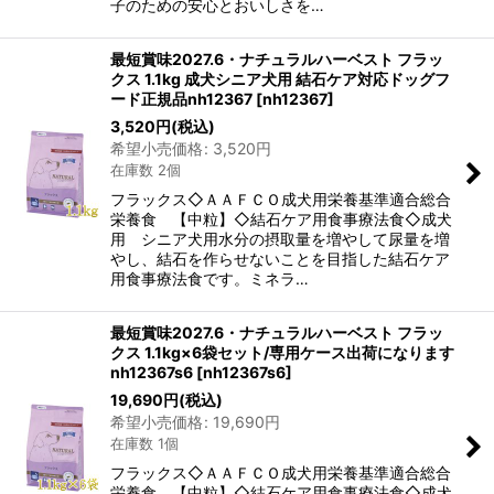
子のための安心とおいしさを…
最短賞味2027.6・ナチュラルハーベスト フラッ
クス 1.1kg 成犬シニア犬用 結石ケア対応ドッグフ
ード正規品nh12367
[
nh12367
]
3,520
円
(税込)
希望小売価格
:
3,520
円
在庫数 2個
フラックス◇ＡＡＦＣＯ成犬用栄養基準適合総合
栄養食 【中粒】◇結石ケア用食事療法食◇成犬
用 シニア犬用水分の摂取量を増やして尿量を増
やし、結石を作らせないことを目指した結石ケア
用食事療法食です。ミネラ…
最短賞味2027.6・ナチュラルハーベスト フラッ
クス 1.1kg×6袋セット/専用ケース出荷になります
nh12367s6
[
nh12367s6
]
19,690
円
(税込)
希望小売価格
:
19,690
円
在庫数 1個
フラックス◇ＡＡＦＣＯ成犬用栄養基準適合総合
栄養食 【中粒】◇結石ケア用食事療法食◇成犬