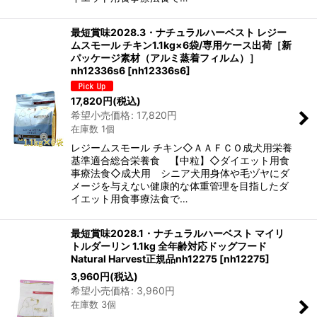
最短賞味2028.3・ナチュラルハーベスト レジー
ムスモール チキン1.1kg×6袋/専用ケース出荷［新
パッケージ素材（アルミ蒸着フィルム）］
nh12336s6
[
nh12336s6
]
17,820
円
(税込)
希望小売価格
:
17,820
円
在庫数 1個
レジームスモール チキン◇ＡＡＦＣＯ成犬用栄養
基準適合総合栄養食 【中粒】◇ダイエット用食
事療法食◇成犬用 シニア犬用身体や毛ヅヤにダ
メージを与えない健康的な体重管理を目指したダ
イエット用食事療法食で…
最短賞味2028.1・ナチュラルハーベスト マイリ
トルダーリン 1.1kg 全年齢対応ドッグフード
Natural Harvest正規品nh12275
[
nh12275
]
3,960
円
(税込)
希望小売価格
:
3,960
円
在庫数 3個