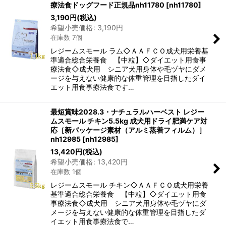
療法食ドッグフード正規品nh11780
[
nh11780
]
3,190
円
(税込)
希望小売価格
:
3,190
円
在庫数 7個
レジームスモール ラム◇ＡＡＦＣＯ成犬用栄養基
準適合総合栄養食 【中粒】◇ダイエット用食事
療法食◇成犬用 シニア犬用身体や毛ヅヤにダメ
ージを与えない健康的な体重管理を目指したダイ
エット用食事療法食です…
最短賞味2028.3・ナチュラルハーベスト レジー
ムスモール チキン5.5kg 成犬用ドライ肥満ケア対
応［新パッケージ素材（アルミ蒸着フィルム）］
nh12985
[
nh12985
]
13,420
円
(税込)
希望小売価格
:
13,420
円
在庫数 1個
レジームスモール チキン◇ＡＡＦＣＯ成犬用栄養
基準適合総合栄養食 【中粒】◇ダイエット用食
事療法食◇成犬用 シニア犬用身体や毛ヅヤにダ
メージを与えない健康的な体重管理を目指したダ
イエット用食事療法食で…