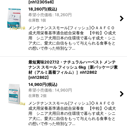
[
nh12305s6
]
18,260
円
(税込)
希望小売価格
:
18,260
円
在庫数 1個
メンテナンススモール[フィッシュ]◇ＡＡＦＣＯ
成犬用栄養基準適合総合栄養食 【中粒】◇成犬
用 シニア犬用日本の住環境で暮らす成犬・シニ
ア犬に。愛犬に自信をもって与えられる食事をと
の想いで作った特別なフ…
最短賞味2027.12・ナチュラルハーベスト メンテ
ナンス スモール フィッシュ 6kg［新パッケージ素
材（アルミ蒸着フィルム）］nh12862
[
nh12862
]
14,960
円
(税込)
希望小売価格
:
14,960
円
在庫数 2個
メンテナンススモール[フィッシュ]◇ＡＡＦＣＯ
成犬用栄養基準適合総合栄養食 【中粒】◇成犬
用 シニア犬用日本の住環境で暮らす成犬・シニ
ア犬に。愛犬に自信をもって与えられる食事をと
の想いで作った特別なフ…