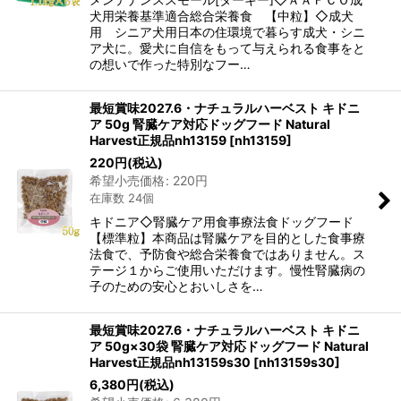
犬用栄養基準適合総合栄養食 【中粒】◇成犬
用 シニア犬用日本の住環境で暮らす成犬・シニ
ア犬に。愛犬に自信をもって与えられる食事をと
の想いで作った特別なフー…
最短賞味2027.6・ナチュラルハーベスト キドニ
ア 50g 腎臓ケア対応ドッグフード Natural
Harvest正規品nh13159
[
nh13159
]
220
円
(税込)
希望小売価格
:
220
円
在庫数 24個
キドニア◇腎臓ケア用食事療法食ドッグフード
【標準粒】本商品は腎臓ケアを目的とした食事療
法食で、予防食や総合栄養食ではありません。ス
テージ１からご使用いただけます。慢性腎臓病の
子のための安心とおいしさを…
最短賞味2027.6・ナチュラルハーベスト キドニ
ア 50g×30袋 腎臓ケア対応ドッグフード Natural
Harvest正規品nh13159s30
[
nh13159s30
]
6,380
円
(税込)