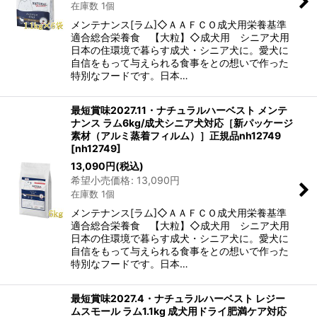
在庫数 1個
メンテナンス[ラム]◇ＡＡＦＣＯ成犬用栄養基準
適合総合栄養食 【大粒】◇成犬用 シニア犬用
日本の住環境で暮らす成犬・シニア犬に。愛犬に
自信をもって与えられる食事をとの想いで作った
特別なフードです。日本…
最短賞味2027.11・ナチュラルハーベスト メンテ
ナンス ラム6kg/成犬シニア犬対応［新パッケージ
素材（アルミ蒸着フィルム）］正規品nh12749
[
nh12749
]
13,090
円
(税込)
希望小売価格
:
13,090
円
在庫数 1個
メンテナンス[ラム]◇ＡＡＦＣＯ成犬用栄養基準
適合総合栄養食 【大粒】◇成犬用 シニア犬用
日本の住環境で暮らす成犬・シニア犬に。愛犬に
自信をもって与えられる食事をとの想いで作った
特別なフードです。日本…
最短賞味2027.4・ナチュラルハーベスト レジー
ムスモール ラム1.1kg 成犬用ドライ肥満ケア対応