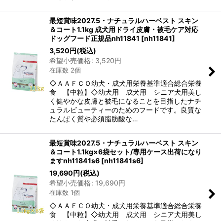
最短賞味2027.5・ナチュラルハーベスト スキン
＆コート1.1kg 成犬用ドライ皮膚・被毛ケア対応
ドッグフード正規品nh11841
[
nh11841
]
3,520
円
(税込)
希望小売価格
:
3,520
円
在庫数 2個
◇ＡＡＦＣＯ幼犬・成犬用栄養基準適合総合栄養
食 【中粒】◇幼犬用 成犬用 シニア犬用美し
く健やかな皮膚と被毛になることを目指したナチ
ュラルビューティーのためのフードです。良質な
たんぱく質や必須脂肪酸な…
最短賞味2027.5・ナチュラルハーベスト スキン
＆コート1.1kg×6袋セット/専用ケース出荷になり
ますnh11841s6
[
nh11841s6
]
19,690
円
(税込)
希望小売価格
:
19,690
円
在庫数 1個
◇ＡＡＦＣＯ幼犬・成犬用栄養基準適合総合栄養
食 【中粒】◇幼犬用 成犬用 シニア犬用美し