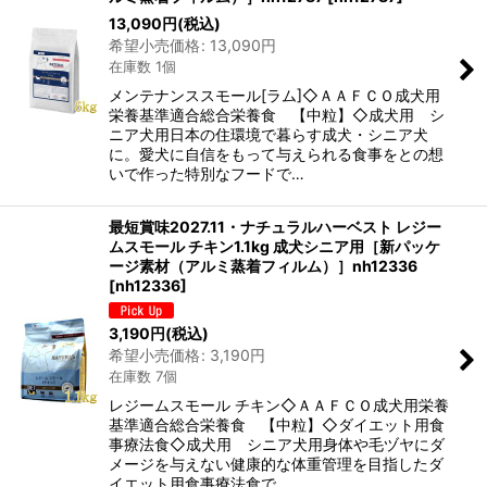
13,090
円
(税込)
希望小売価格
:
13,090
円
在庫数 1個
メンテナンススモール[ラム]◇ＡＡＦＣＯ成犬用
栄養基準適合総合栄養食 【中粒】◇成犬用 シ
ニア犬用日本の住環境で暮らす成犬・シニア犬
に。愛犬に自信をもって与えられる食事をとの想
いで作った特別なフードで…
最短賞味2027.11・ナチュラルハーベスト レジー
ムスモール チキン1.1kg 成犬シニア用［新パッケ
ージ素材（アルミ蒸着フィルム）］nh12336
[
nh12336
]
3,190
円
(税込)
希望小売価格
:
3,190
円
在庫数 7個
レジームスモール チキン◇ＡＡＦＣＯ成犬用栄養
基準適合総合栄養食 【中粒】◇ダイエット用食
事療法食◇成犬用 シニア犬用身体や毛ヅヤにダ
メージを与えない健康的な体重管理を目指したダ
イエット用食事療法食で…