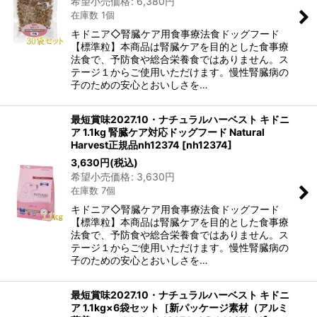
希望小売価格
:
6,380
円
在庫数 1個
キドニア◇腎臓ケア用食事療法食ドッグフード
【標準粒】本商品は腎臓ケアを目的とした食事療
法食で、予防食や総合栄養食ではありません。ス
テージ１からご使用いただけます。慢性腎臓病の
子のための安心とおいしさを…
最短賞味2027.10・ナチュラルハーベスト キドニ
ア 1.1kg 腎臓ケア対応ドッグフード Natural
Harvest正規品nh12374
[
nh12374
]
3,630
円
(税込)
希望小売価格
:
3,630
円
在庫数 7個
キドニア◇腎臓ケア用食事療法食ドッグフード
【標準粒】本商品は腎臓ケアを目的とした食事療
法食で、予防食や総合栄養食ではありません。ス
テージ１からご使用いただけます。慢性腎臓病の
子のための安心とおいしさを…
最短賞味2027.10・ナチュラルハーベスト キドニ
ア 1.1kg×6袋セット［新パッケージ素材（アルミ