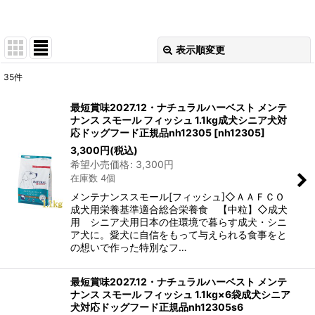
表示順変更
閉じる
35
件
表示数
:
最短賞味2027.12・ナチュラルハーベスト メンテ
ナンス スモール フィッシュ 1.1kg成犬シニア犬対
在庫あり
応ドッグフード正規品nh12305
[
nh12305
]
3,300
円
(税込)
並び順
:
希望小売価格
:
3,300
円
在庫数 4個
絞り込む
メンテナンススモール[フィッシュ]◇ＡＡＦＣＯ
成犬用栄養基準適合総合栄養食 【中粒】◇成犬
用 シニア犬用日本の住環境で暮らす成犬・シニ
ア犬に。愛犬に自信をもって与えられる食事をと
の想いで作った特別なフ…
最短賞味2027.12・ナチュラルハーベスト メンテ
ナンス スモール フィッシュ 1.1kg×6袋成犬シニア
犬対応ドッグフード正規品nh12305s6