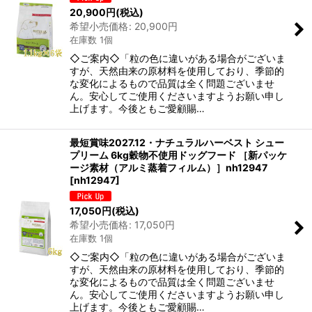
20,900
円
(税込)
希望小売価格
:
20,900
円
在庫数 1個
◇ご案内◇「粒の色に違いがある場合がございま
すが、天然由来の原材料を使用しており、季節的
な変化によるもので品質は全く問題ございませ
ん。安心してご使用くださいますようお願い申し
上げます。今後ともご愛顧賜…
最短賞味2027.12・ナチュラルハーベスト シュー
プリーム 6kg穀物不使用ドッグフード ［新パッケ
ージ素材（アルミ蒸着フィルム）］nh12947
[
nh12947
]
17,050
円
(税込)
希望小売価格
:
17,050
円
在庫数 1個
◇ご案内◇「粒の色に違いがある場合がございま
すが、天然由来の原材料を使用しており、季節的
な変化によるもので品質は全く問題ございませ
ん。安心してご使用くださいますようお願い申し
上げます。今後ともご愛顧賜…