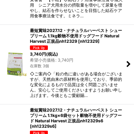
用 シニア犬用水分の摂取量を増やして尿量を増
やし、結石を作らせないことを目指した結石ケア
用食事療法食です。ミネラ…
最短賞味2027.12・ナチュラルハーベスト シュー
プリーム 1.1kg穀物不使用ドッグフード Natural
Harvest 正規品nh12329
[
nh12329
]
3,740
円
(税込)
希望小売価格
:
3,740
円
在庫数 3個
◇ご案内◇「粒の色に違いがある場合がございま
すが、天然由来の原材料を使用しており、季節的
な変化によるもので品質は全く問題ございませ
ん。安心してご使用くださいますようお願い申し
上げます。今後ともご愛顧賜…
最短賞味2027.12・ナチュラルハーベスト シュー
プリーム 1.1kg×6袋セット穀物不使用ドッグフー
ド Natural Harvest 正規品nh12329s6
[
nh12329s6
]