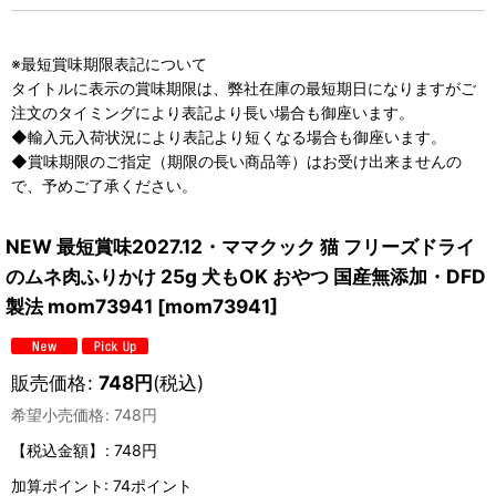
※最短賞味期限表記について
タイトルに表示の賞味期限は、弊社在庫の最短期日になりますがご
注文のタイミングにより表記より長い場合も御座います。
◆輸入元入荷状況により表記より短くなる場合も御座います。
◆賞味期限のご指定（期限の長い商品等）はお受け出来ませんの
で、予めご了承ください。
NEW 最短賞味2027.12・ママクック 猫 フリーズドライ
のムネ肉ふりかけ 25g 犬もOK おやつ 国産無添加・DFD
製法 mom73941
[
mom73941
]
販売価格
:
748
円
(税込)
希望小売価格
:
748
円
【税込金額】
:
748円
加算ポイント: 74ポイント