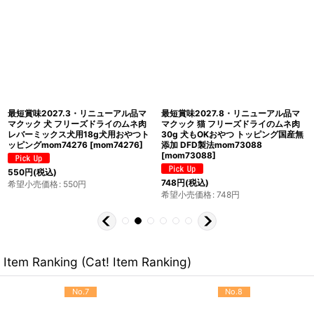
品マ
最短賞味2027.3・リニューアル品マ
最短賞味2027.12・ママクック 猫 
ネ肉
マクック 犬 フリーズドライのムネ肉
リーズドライのササミふりかけ 25
産無
スナギモミックス犬用18g犬用おやつ
犬もOK おやつ 国産無添加・DFD製
トッピングmom74283
[
mom74283
]
mom70346
[
mom70346
]
748
円
(税込)
希望小売価格
:
748
円
550
円
(税込)
希望小売価格
:
550
円
Item Ranking (Cat! Item Ranking)
No.7
No.8