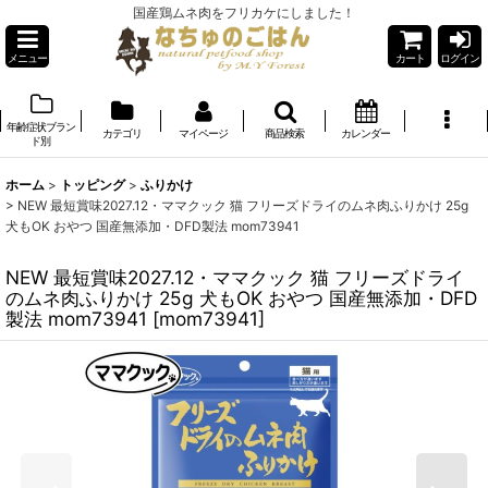
国産鶏ムネ肉をフリカケにしました！
メニュー
カート
ログイン
年齢症状ブラン
カテゴリ
マイページ
商品検索
カレンダー
ド別
ホーム
>
トッピング
>
ふりかけ
>
NEW 最短賞味2027.12・ママクック 猫 フリーズドライのムネ肉ふりかけ 25g
犬もOK おやつ 国産無添加・DFD製法 mom73941
NEW 最短賞味2027.12・ママクック 猫 フリーズドライ
のムネ肉ふりかけ 25g 犬もOK おやつ 国産無添加・DFD
製法 mom73941
[
mom73941
]