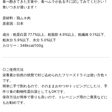
食べ飽きてきた主食や、食べムラがある子に試してみてください！
食いつきが違います！
原材料：鶏ムネ肉
原産国：日本
成分：粗蛋白質 77.7%以上、粗脂肪 4.9%以上、粗繊維 0.1%以下、
粗灰分 5.9%以下、水分 5.0%以下
カロリー：348kcal/100g
◎ご使用方法
栄養素が自然の状態で封じ込められたフリーズドライは使い方色々
です。
簡単に手で割れるので、そのままおやつやトッピングにしたり、手
作り食の動物性蛋白源としてもOKです。
保存方法が簡単で香りも良いので、トレーニング用のご褒美などに
もお勧めです。