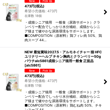
473
円
(税込)
希望小売価格
:
473
円
在庫数 18個
・成猫シニア猫用 一般食（尿路サポート）クラ
ンベリー配合でしっかり水分補給、成猫からシニ
ア猫まで健やかな尿路環境をサポートします。
■COMPOSITION（原材料）鶏フィレ肉 50%、鶏
肉スープ 44…
NEW 最短賞味2027.5・アルモネイチャー 猫 HFC
ユリナリーヘルプ チキン胸肉とクランベリー50g
パウチalc5861成猫シニア猫用一般食 正規品
[
alc5861
]
473
円
(税込)
希望小売価格
:
473
円
在庫数 17個
・成猫シニア猫用 一般食（尿路サポート）クラ
ンベリー配合でしっかり水分補給、成猫からシニ
ア猫まで健やかな尿路環境をサポートします。
■COMPOSITION（原材料）鶏むね肉 50%、チキ
ンスープ 44…