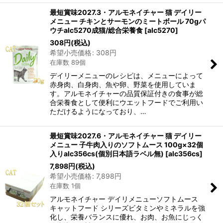
最短賞味2027.3・アルモネイチャー 猫 デイリー
メニュー チキンとサーモンのミートボール 70gパ
ウチalc5270成猫/総合栄養食
[
alc5270
]
308
円
(税込)
希望小売価格
:
308
円
在庫数 89個
デイリーメニューのレシピは、メニューによって
赤身肉、白身肉、魚や卵、野菜を使用していま
す。アルモネイチャーの品質保証付きの食事が総
合栄養食として便利にウエットフードでご利用い
ただけるようになっており、…
最短賞味2027.6・アルモネイチャー 猫 デイリー
メニュー 子牛肉入りのソフトムース 100g×32個
入りalc356cs(個別日本語ラベル無)
[
alc356cs
]
7,898
円
(税込)
希望小売価格
:
7,898
円
在庫数 1個
アルモネイチャー デイリメニューソフトムース
キャットフード シリーズビタミンやミネラルを強
化し、栄養バランスに優れ、お肉、お魚にじっく