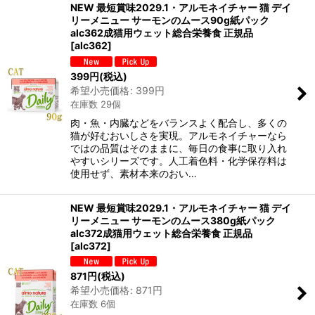
NEW 最短賞味2029.1・アルモネイチャー 猫 デイ
リーメニュー サーモンのムース90g紙パック
alc362成猫用ウェット総合栄養食 正規品
[
alc362
]
399
円
(税込)
希望小売価格
:
399
円
在庫数 29個
肉・魚・内臓などをバランスよく配合し、多くの
猫が好むおいしさを実現。アルモネイチャーなら
ではの品質はそのままに、毎日の食事に取り入れ
やすいシリーズです。人工着色料・化学保存料は
使用せず、素材本来のおい…
NEW 最短賞味2029.1・アルモネイチャー 猫 デイ
リーメニュー サーモンのムース380g紙パック
alc372成猫用ウェット総合栄養食 正規品
[
alc372
]
871
円
(税込)
希望小売価格
:
871
円
在庫数 6個