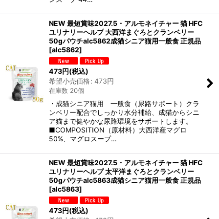
NEW 最短賞味2027.5・アルモネイチャー 猫 HFC
ユリナリーヘルプ 大西洋まぐろとクランベリー
50gパウチalc5862成猫シニア猫用一般食 正規品
[
alc5862
]
473
円
(税込)
希望小売価格
:
473
円
在庫数 20個
・成猫シニア猫用 一般食（尿路サポート）クラ
ンベリー配合でしっかり水分補給、成猫からシニ
ア猫まで健やかな尿路環境をサポートします。
■COMPOSITION（原材料）大西洋産マグロ
50%、マグロスープ…
NEW 最短賞味2027.5・アルモネイチャー 猫 HFC
ユリナリーヘルプ 太平洋まぐろとクランベリー
50gパウチalc5863成猫シニア猫用一般食 正規品
[
alc5863
]
473
円
(税込)