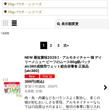
55gパウチ・シリーズ
70gパウチ・シリーズ
表示順変更
閉じる
145
件
表示数
:
1
2
3
次
»
在庫あり
NEW 最短賞味2029.1・アルモネイチャー 猫 デイ
並び順
:
リーメニュー ビーフのムース90g紙パック
alc360成猫用ウェット総合栄養食 正規品
[
alc360
]
絞り込む
399
円
(税込)
希望小売価格
:
399
円
在庫数 30個
肉・魚・内臓などをバランスよく配合し、多くの
猫が好むおいしさを実現。アルモネイチャーなら
ではの品質はそのままに、毎日の食事に取り入れ