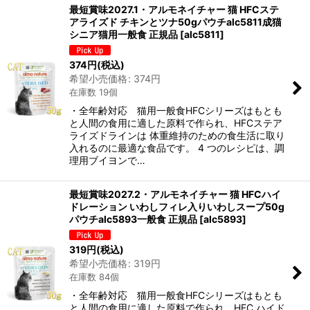
最短賞味2027.1・アルモネイチャー 猫 HFCステ
アライズド チキンとツナ50gパウチalc5811成猫
シニア猫用一般食 正規品
[
alc5811
]
374
円
(税込)
希望小売価格
:
374
円
在庫数 19個
・全年齢対応 猫用一般食HFCシリーズはもとも
と人間の食用に適した原料で作られ、HFCステア
ライズドラインは 体重維持のための食生活に取り
入れるのに最適な食品です。 4 つのレシピは、調
理用ブイヨンで…
最短賞味2027.2・アルモネイチャー 猫 HFCハイ
ドレーション いわしフィレ入りいわしスープ50g
パウチalc5893一般食 正規品
[
alc5893
]
319
円
(税込)
希望小売価格
:
319
円
在庫数 84個
・全年齢対応 猫用一般食HFCシリーズはもとも
と人間の食用に適した原料で作られ、HFC ハイド