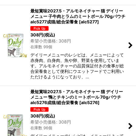
最短賞味2027.5・アルモネイチャー 猫 デイリー
メニュー 子牛肉とラムのミートボール 70gパウチ
alc5277成猫/総合栄養食
[
alc5277
]
308
円
(税込)
希望小売価格
:
308
円
在庫数 99個
デイリーメニューのレシピは、メニューによって
赤身肉、白身肉、魚や卵、野菜を使用していま
す。アルモネイチャーの品質保証付きの食事が総
合栄養食として便利にウエットフードでご利用い
ただけるようになっており、…
最短賞味2027.5・アルモネイチャー 猫 デイリー
メニュー 鴨とチキンのミートボール 70gパウチ
alc5276成猫/総合栄養食
[
alc5276
]
308
円
(税込)
希望小売価格
:
308
円
在庫数 96個
デイリーメニューのレシピは、メニューによって