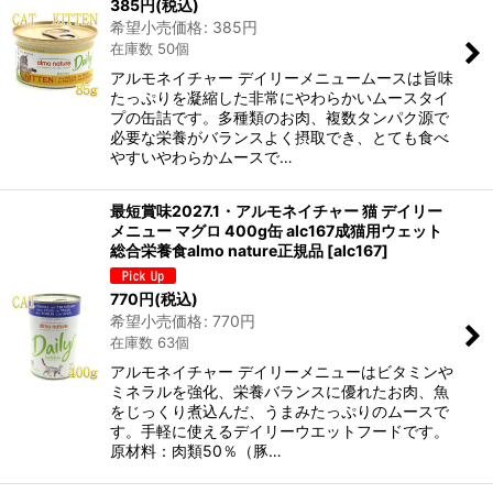
385
円
(税込)
希望小売価格
:
385
円
在庫数 50個
アルモネイチャー デイリーメニュームースは旨味
たっぷりを凝縮した非常にやわらかいムースタイ
プの缶詰です。多種類のお肉、複数タンパク源で
必要な栄養がバランスよく摂取でき、とても食べ
やすいやわらかムースで…
最短賞味2027.1・アルモネイチャー 猫 デイリー
メニュー マグロ 400g缶 alc167成猫用ウェット
総合栄養食almo nature正規品
[
alc167
]
770
円
(税込)
希望小売価格
:
770
円
在庫数 63個
アルモネイチャー デイリーメニューはビタミンや
ミネラルを強化、栄養バランスに優れたお肉、魚
をじっくり煮込んだ、うまみたっぷりのムースで
す。手軽に使えるデイリーウエットフードです。
原材料：肉類50％（豚…