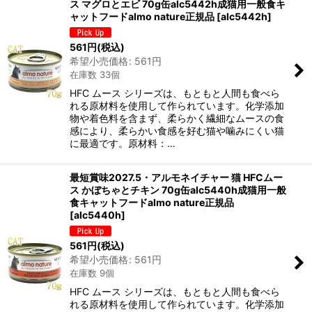
ス マグロとエビ 70g缶alc5442h成猫用一般食キ
ャットフードalmo nature正規品
[
alc5442h
]
561
円
(税込)
希望小売価格
:
561
円
在庫数 33個
HFC ムース シリーズは、もともと人間も食べら
れる原材料を使用して作られています。化学添加
物や着色料を含まず、柔らかく繊細なムースの食
感により、柔らかい食感を好む猫や噛みにくい猫
に最適です。原材料：…
最短賞味2027.5・アルモネイチャー 猫 HFCムー
ス かぼちゃとチキン 70g缶alc5440h成猫用一般
食キャットフードalmo nature正規品
[
alc5440h
]
561
円
(税込)
希望小売価格
:
561
円
在庫数 9個
HFC ムース シリーズは、もともと人間も食べら
れる原材料を使用して作られています。化学添加