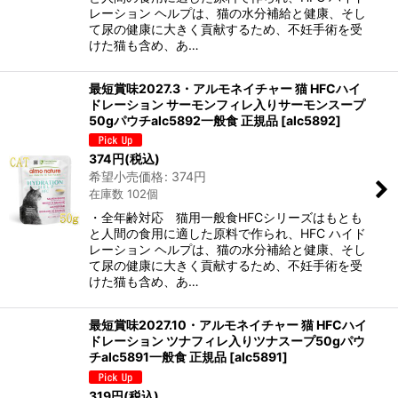
レーション ヘルプは、猫の水分補給と健康、そし
て尿の健康に大きく貢献するため、不妊手術を受
けた猫も含め、あ…
最短賞味2027.3・アルモネイチャー 猫 HFCハイ
ドレーション サーモンフィレ入りサーモンスープ
50gパウチalc5892一般食 正規品
[
alc5892
]
374
円
(税込)
希望小売価格
:
374
円
在庫数 102個
・全年齢対応 猫用一般食HFCシリーズはもとも
と人間の食用に適した原料で作られ、HFC ハイド
レーション ヘルプは、猫の水分補給と健康、そし
て尿の健康に大きく貢献するため、不妊手術を受
けた猫も含め、あ…
最短賞味2027.10・アルモネイチャー 猫 HFCハイ
ドレーション ツナフィレ入りツナスープ50gパウ
チalc5891一般食 正規品
[
alc5891
]
319
円
(税込)