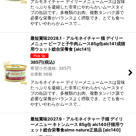
アルモネイチャー デイリーメニュームースは旨味
たっぷりを凝縮した非常にやわらかいムースタイ
プの缶詰です。多種類のお肉、複数タンパク源で
必要な栄養がバランスよく摂取でき、とても食べ
やすいやわらかムースで…
最短賞味2028.1・アルモネイチャー 猫 デイリー
メニュー ビーフと子牛肉ムース85g缶alc141成猫
用ウェット総合栄養食
[
alc141
]
385
円
(税込)
希望小売価格
:
385
円
在庫数 98個
アルモネイチャー デイリーメニュームースは旨味
たっぷりを凝縮した非常にやわらかいムースタイ
プの缶詰です。多種類のお肉、複数タンパク源で
必要な栄養がバランスよく摂取でき、とても食べ
やすいやわらかムースで…
最短賞味2027.9・アルモネイチャー 子猫 デイリ
ーメニュー キトンムース 85g缶 alc140仔猫用ウ
ェット総合栄養食almo nature正規品
[
alc140
]