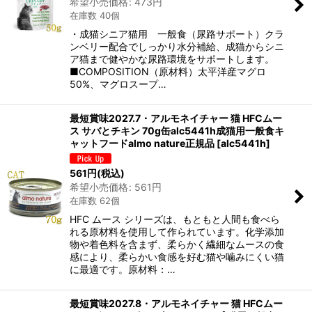
希望小売価格
:
473
円
在庫数 40個
・成猫シニア猫用 一般食（尿路サポート）クラ
ンベリー配合でしっかり水分補給、成猫からシニ
ア猫まで健やかな尿路環境をサポートします。
■COMPOSITION（原材料）太平洋産マグロ
50%、マグロスープ…
最短賞味2027.7・アルモネイチャー 猫 HFCムー
ス サバとチキン 70g缶alc5441h成猫用一般食キ
ャットフードalmo nature正規品
[
alc5441h
]
561
円
(税込)
希望小売価格
:
561
円
在庫数 62個
HFC ムース シリーズは、もともと人間も食べら
れる原材料を使用して作られています。化学添加
物や着色料を含まず、柔らかく繊細なムースの食
感により、柔らかい食感を好む猫や噛みにくい猫
に最適です。原材料：…
最短賞味2027.8・アルモネイチャー 猫 HFCムー