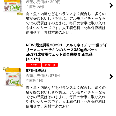
希望小売価格
:
399
円
在庫数 28個
肉・魚・内臓などをバランスよく配合し、多くの
猫が好むおいしさを実現。アルモネイチャーなら
ではの品質はそのままに、毎日の食事に取り入れ
やすいシリーズです。人工着色料・化学保存料は
使用せず、素材本来のおい…
NEW 最短賞味2029.1・アルモネイチャー 猫 デイ
リーメニュー チキンのムース380g紙パック
alc371成猫用ウェット総合栄養食 正規品
[
alc371
]
871
円
(税込)
希望小売価格
:
871
円
在庫数 11個
肉・魚・内臓などをバランスよく配合し、多くの
猫が好むおいしさを実現。アルモネイチャーなら
ではの品質はそのままに、毎日の食事に取り入れ
やすいシリーズです。人工着色料・化学保存料は
使用せず、素材本来のおい…