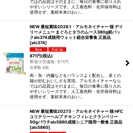
ではの品質はそのままに、毎日の食事に取り入れ
やすいシリーズです。人工着色料・化学保存料は
使用せず、素材本来のおい…
NEW 最短賞味2029.1・アルモネイチャー 猫 デイ
リーメニュー まぐろとタラのムース380g紙パッ
クalc374成猫用ウェット総合栄養食 正規品
[
alc374
]
871
円
(税込)
希望小売価格
:
871
円
在庫数 8個
肉・魚・内臓などをバランスよく配合し、多くの
猫が好むおいしさを実現。アルモネイチャーなら
ではの品質はそのままに、毎日の食事に取り入れ
やすいシリーズです。人工着色料・化学保存料は
使用せず、素材本来のおい…
NEW 最短賞味2027.5・アルモネイチャー 猫 HFC
ユリナリーヘルプ チキンフィレとクランベリー
50gパウチalc5860成猫シニア猫用一般食 正規品
[
alc5860
]