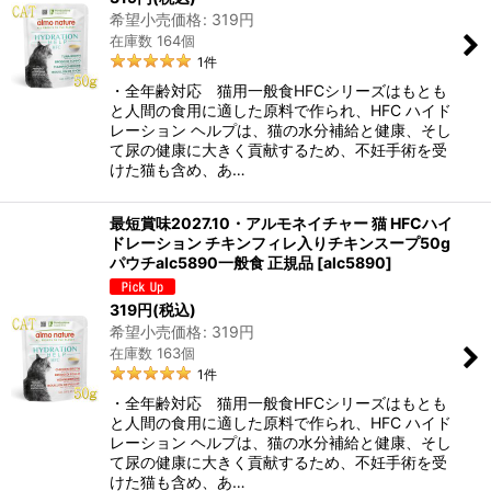
希望小売価格
:
319
円
在庫数 164個
1
件
・全年齢対応 猫用一般食HFCシリーズはもとも
と人間の食用に適した原料で作られ、HFC ハイド
レーション ヘルプは、猫の水分補給と健康、そし
て尿の健康に大きく貢献するため、不妊手術を受
けた猫も含め、あ…
最短賞味2027.10・アルモネイチャー 猫 HFCハイ
ドレーション チキンフィレ入りチキンスープ50g
パウチalc5890一般食 正規品
[
alc5890
]
319
円
(税込)
希望小売価格
:
319
円
在庫数 163個
1
件
・全年齢対応 猫用一般食HFCシリーズはもとも
と人間の食用に適した原料で作られ、HFC ハイド
レーション ヘルプは、猫の水分補給と健康、そし
て尿の健康に大きく貢献するため、不妊手術を受
けた猫も含め、あ…