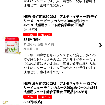
やすいシリーズです。人工着色料・化学保存料は
使用せず、素材本来のおい…
NEW 最短賞味2029.1・アルモネイチャー 猫 デイ
リーメニュー ビーフのムース380g紙パック
alc370成猫用ウェット総合栄養食 正規品
[
alc370
]
871
円
(税込)
希望小売価格
:
871
円
在庫数 8個
肉・魚・内臓などをバランスよく配合し、多くの
猫が好むおいしさを実現。アルモネイチャーなら
ではの品質はそのままに、毎日の食事に取り入れ
やすいシリーズです。人工着色料・化学保存料は
使用せず、素材本来のおい…
NEW 最短賞味2029.1・アルモネイチャー 猫 デイ
リーメニュー チキンのムース90g紙パックalc361
成猫用ウェット総合栄養食 正規品
[
alc361
]
399
円
(税込)