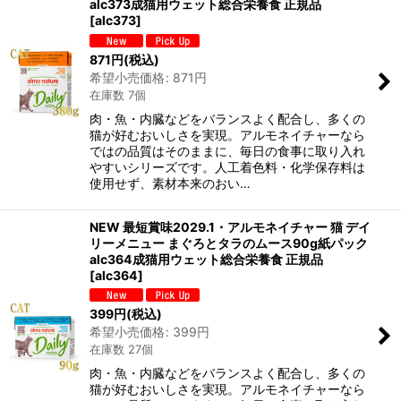
alc373成猫用ウェット総合栄養食 正規品
[
alc373
]
871
円
(税込)
希望小売価格
:
871
円
在庫数 7個
肉・魚・内臓などをバランスよく配合し、多くの
猫が好むおいしさを実現。アルモネイチャーなら
ではの品質はそのままに、毎日の食事に取り入れ
やすいシリーズです。人工着色料・化学保存料は
使用せず、素材本来のおい…
NEW 最短賞味2029.1・アルモネイチャー 猫 デイ
リーメニュー まぐろとタラのムース90g紙パック
alc364成猫用ウェット総合栄養食 正規品
[
alc364
]
399
円
(税込)
希望小売価格
:
399
円
在庫数 27個
肉・魚・内臓などをバランスよく配合し、多くの
猫が好むおいしさを実現。アルモネイチャーなら