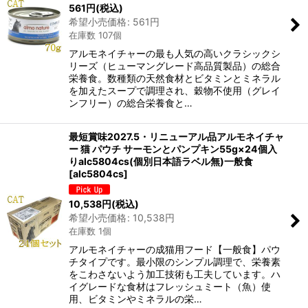
561
円
(税込)
希望小売価格
:
561
円
在庫数 107個
アルモネイチャーの最も人気の高いクラシックシ
リーズ（ヒューマングレード高品質製品）の総合
栄養食。数種類の天然食材とビタミンとミネラル
を加えたスープで調理され、穀物不使用（グレイ
ンフリー）の総合栄養食と…
最短賞味2027.5・リニューアル品アルモネイチャ
ー 猫 パウチ サーモンとパンプキン55g×24個入
りalc5804cs(個別日本語ラベル無)一般食
[
alc5804cs
]
10,538
円
(税込)
希望小売価格
:
10,538
円
在庫数 1個
アルモネイチャーの成猫用フード【一般食】パウ
チタイプです。最小限のシンプル調理で、栄養素
をこわさないよう加工技術も工夫しています。ハ
イグレードな食材はフレッシュミート（魚）使
用、ビタミンやミネラルの栄…