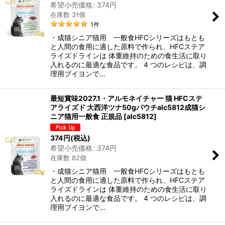
希望小売価格
:
374
円
在庫数 31個
1
件
・成猫シニア猫用 一般食HFCシリーズはもとも
と人間の食用に適した原料で作られ、HFCステア
ライズドラインは 体重維持のための食生活に取り
入れるのに最適な食品です。 4 つのレシピは、調
理用ブイヨンで…
最短賞味2027.1・アルモネイチャー 猫 HFCステ
アライズド 大西洋ツナ50gパウチalc5812成猫シ
ニア猫用一般食 正規品
[
alc5812
]
374
円
(税込)
希望小売価格
:
374
円
在庫数 82個
・成猫シニア猫用 一般食HFCシリーズはもとも
と人間の食用に適した原料で作られ、HFCステア
ライズドラインは 体重維持のための食生活に取り
入れるのに最適な食品です。 4 つのレシピは、調
理用ブイヨンで…