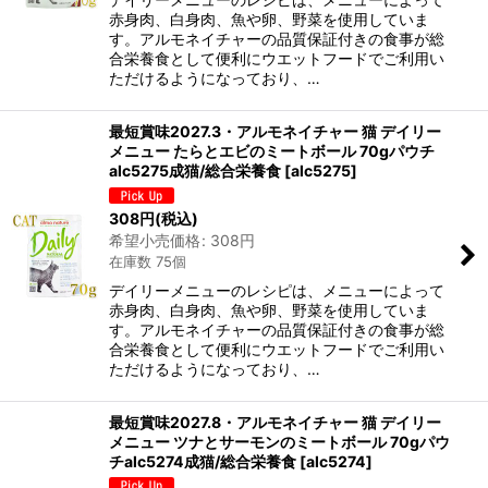
赤身肉、白身肉、魚や卵、野菜を使用していま
す。アルモネイチャーの品質保証付きの食事が総
合栄養食として便利にウエットフードでご利用い
ただけるようになっており、…
最短賞味2027.3・アルモネイチャー 猫 デイリー
メニュー たらとエビのミートボール 70gパウチ
alc5275成猫/総合栄養食
[
alc5275
]
308
円
(税込)
希望小売価格
:
308
円
在庫数 75個
デイリーメニューのレシピは、メニューによって
赤身肉、白身肉、魚や卵、野菜を使用していま
す。アルモネイチャーの品質保証付きの食事が総
合栄養食として便利にウエットフードでご利用い
ただけるようになっており、…
最短賞味2027.8・アルモネイチャー 猫 デイリー
メニュー ツナとサーモンのミートボール 70gパウ
チalc5274成猫/総合栄養食
[
alc5274
]