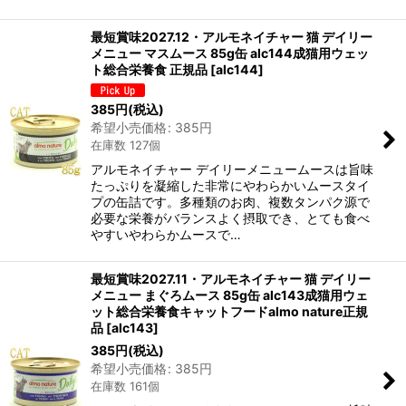
最短賞味2027.12・アルモネイチャー 猫 デイリー
メニュー マスムース 85g缶 alc144成猫用ウェッ
ト総合栄養食 正規品
[
alc144
]
385
円
(税込)
希望小売価格
:
385
円
在庫数 127個
アルモネイチャー デイリーメニュームースは旨味
たっぷりを凝縮した非常にやわらかいムースタイ
プの缶詰です。多種類のお肉、複数タンパク源で
必要な栄養がバランスよく摂取でき、とても食べ
やすいやわらかムースで…
最短賞味2027.11・アルモネイチャー 猫 デイリー
メニュー まぐろムース 85g缶 alc143成猫用ウェ
ット総合栄養食キャットフードalmo nature正規
品
[
alc143
]
385
円
(税込)
希望小売価格
:
385
円
在庫数 161個