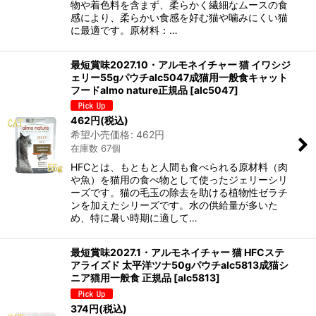
物や着色料を含まず、柔らかく繊細なムースの食
感により、柔らかい食感を好む猫や噛みにくい猫
に最適です。原材料：…
最短賞味2027.10・アルモネイチャー 猫 イワシジ
ェリー55gパウチalc5047成猫用一般食キャット
フードalmo nature正規品
[
alc5047
]
462
円
(税込)
希望小売価格
:
462
円
在庫数 67個
HFCとは、もともと人間も食べられる原材料（肉
や魚）を猫用の食べ物として使ったジェリーシリ
ーズです。猫の毛玉の除去を助ける植物性ゼラチ
ンを加えたシリーズです。水の供給量が多いた
め、特に暑い時期に適して…
最短賞味2027.1・アルモネイチャー 猫 HFCステ
アライズド 太平洋ツナ50gパウチalc5813成猫シ
ニア猫用一般食 正規品
[
alc5813
]
374
円
(税込)