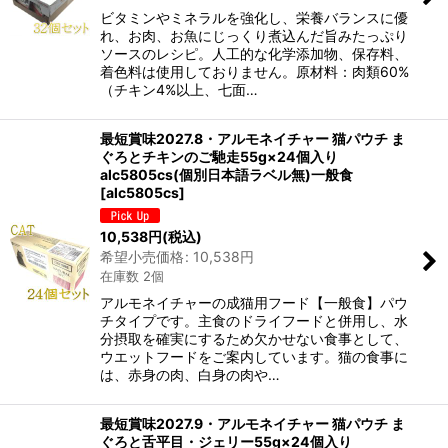
ビタミンやミネラルを強化し、栄養バランスに優
れ、お肉、お魚にじっくり煮込んだ旨みたっぷり
ソースのレシピ。人工的な化学添加物、保存料、
着色料は使用しておりません。原材料：肉類60%
（チキン4%以上、七面…
最短賞味2027.8・アルモネイチャー 猫パウチ ま
ぐろとチキンのご馳走55g×24個入り
alc5805cs(個別日本語ラベル無)一般食
[
alc5805cs
]
10,538
円
(税込)
希望小売価格
:
10,538
円
在庫数 2個
アルモネイチャーの成猫用フード【一般食】パウ
チタイプです。主食のドライフードと併用し、水
分摂取を確実にするため欠かせない食事として、
ウエットフードをご案内しています。猫の食事に
は、赤身の肉、白身の肉や…
最短賞味2027.9・アルモネイチャー 猫パウチ ま
ぐろと舌平目・ジェリー55g×24個入り