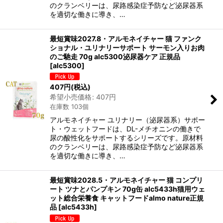
のクランベリーは、尿路感染症予防など泌尿器系
を適切な働きに導き、…
最短賞味2027.8・アルモネイチャー 猫 ファンク
ショナル・ユリナリーサポート サーモン入りお肉
のご馳走 70g alc5300泌尿器ケア 正規品
[
alc5300
]
407
円
(税込)
希望小売価格
:
407
円
在庫数 103個
アルモネイチャー ユリナリー（泌尿器系）サポー
ト・ウェットフードは、DL-メチオニンの働きで
尿の酸性化をサポートするシリーズです。原材料
のクランベリーは、尿路感染症予防など泌尿器系
を適切な働きに導き、…
最短賞味2028.5・アルモネイチャー 猫 コンプリ
ート ツナとパンプキン 70g缶 alc5433h猫用ウェ
ット総合栄養食 キャットフードalmo nature正規
品
[
alc5433h
]