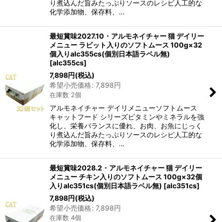
り煮込んだ旨みたっぷりソースのレシピ人工的な
化学添加物、保存料、…
最短賞味2027.10・アルモネイチャー 猫 デイリー
メニュー ラビット入りのソフトムース 100g×32
個入りalc355cs(個別日本語ラベル無)
[
alc355cs
]
7,898
円
(税込)
希望小売価格
:
7,898
円
在庫数 2個
アルモネイチャー デイリメニューソフトムース
キャットフード シリーズビタミンやミネラルを強
化し、栄養バランスに優れ、お肉、お魚にじっく
り煮込んだ旨みたっぷりソースのレシピ人工的な
化学添加物、保存料、…
最短賞味2028.2・アルモネイチャー 猫 デイリー
メニュー チキン入りのソフトムース 100g×32個
入りalc351cs(個別日本語ラベル無)
[
alc351cs
]
7,898
円
(税込)
希望小売価格
:
7,898
円
在庫数 4個