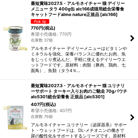
最短賞味2027.5・アルモネイチャー 猫 デイリー
メニュー タラ 400g缶 alc166成猫用総合栄養食
キャットフードalmo nature正規品
[
alc166
]
770
円
(税込)
希望小売価格
:
770
円
在庫数 37個
アルモネイチャー デイリーメニューはビタミンや
ミネラルを強化、栄養バランスに優れたお肉、魚
をじっくり煮込んだ、手軽に使えるデイリーウエ
ットフードです。原材料：肉類（豚肉、鶏肉、七
面鳥）、魚類（タラ4％…
最短賞味2027.3・アルモネイチャー 猫 ユリナリ
ーサポート ターキー入りお肉のご馳走 70gパウチ
alc5301総合栄養食 正規品
[
alc5301
]
407
円
(税込)
希望小売価格
:
407
円
在庫数 76個
アルモネイチャー ユリナリー（泌尿器系）サポー
ト・ウェットフードは、DL-メチオニンの働きで
尿の酸性化をサポートするシリーズです。原材料