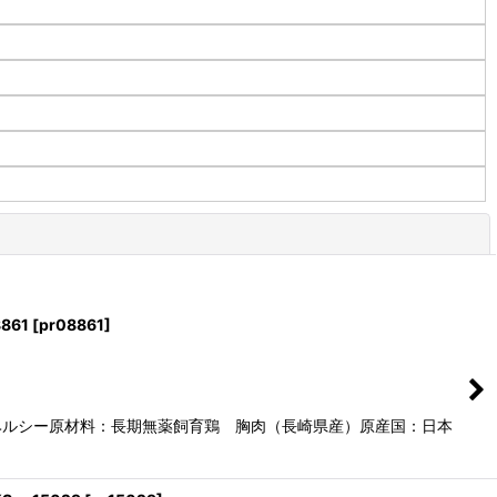
閉じる
861
[
pr08861
]
ヘルシー原材料：長期無薬飼育鶏 胸肉（長崎県産）原産国：日本