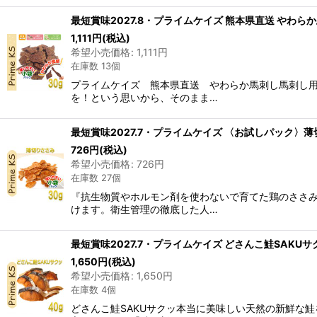
最短賞味2027.8・プライムケイズ 熊本県直送 やわらか馬刺し
1,111
円
(税込)
希望小売価格
:
1,111
円
在庫数 13個
プライムケイズ 熊本県直送 やわらか馬刺し馬刺し
を！という思いから、そのまま…
最短賞味2027.7・プライムケイズ 〈お試しパック〉薄切りさ
726
円
(税込)
希望小売価格
:
726
円
在庫数 27個
『抗生物質やホルモン剤を使わないで育てた鶏のささ
けます。衛生管理の徹底した人…
最短賞味2027.7・プライムケイズ どさんこ鮭SAKUサクッ 
1,650
円
(税込)
希望小売価格
:
1,650
円
在庫数 4個
どさんこ鮭SAKUサクッ本当に美味しい天然の新鮮な