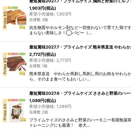
最短賞味2027.7・プライムケイズ 鶏肉と野菜のミルフィーユ 
1,903
円
(税込)
希望小売価格
:
1,903
円
在庫数 3個
抗生物質やホルモン剤など一切使わないで育てた鶏で
まらない美味しさ！◯パピー（…
最短賞味2027.7・プライムケイズ 熊本県直送 やわらか馬刺
2,772
円
(税込)
希望小売価格
:
2,772
円
在庫数 1個
熊本県直送 やわらか馬刺し馬刺し用のお肉をやわら
ら、そのまま食べてもおいしい…
最短賞味2027.6・プライムケイズ ささみと野菜のハーモニー
1,089
円
(税込)
希望小売価格
:
1,089
円
在庫数 2個
プライムケイズのささみと野菜のハーモニー長期無薬
トレーニングにも最適！ 老犬…