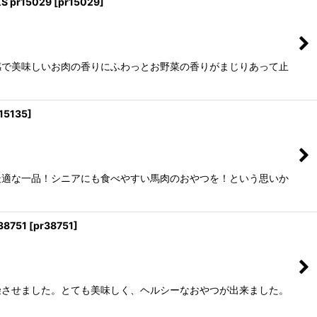
pr15029
[
pr15029
]
感で美味しいお肉の香りにふわっとお野菜の香りがまじりあって止
15135
]
最適な一品！シニアにも食べやすい馬肉のおやつを！という思いか
8751
[
pr38751
]
燥させました。とても美味しく、ヘルシーなおやつが出来ました。