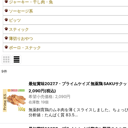
ジャーキー・干し肉・魚
ソーセージ系
ビッツ
スティック
薄切りおやつ
ボーロ・スナック
9
件
表示数
:
最短賞味2027.7・プライムケイズ 無薬鶏 SAKUサクッ 10
在庫あり
2,090
円
(税込)
希望小売価格
:
2,090
円
在庫数 19個
並び順
:
無薬飼育鶏のムネ肉を薄くスライスしました。ちょっ
分析値：たんぱく質 83.5…