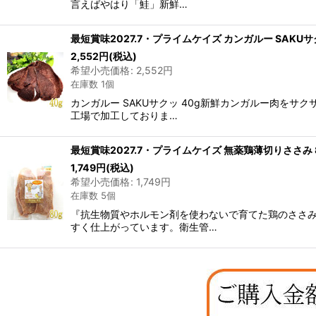
言えばやはり「鮭」新鮮…
最短賞味2027.7・プライムケイズ カンガルー SAKUサクッ
2,552
円
(税込)
希望小売価格
:
2,552
円
在庫数 1個
カンガルー SAKUサクッ 40g新鮮カンガルー肉
工場で加工しておりま…
最短賞味2027.7・プライムケイズ 無薬鶏薄切りささみ 80g
1,749
円
(税込)
希望小売価格
:
1,749
円
在庫数 5個
『抗生物質やホルモン剤を使わないで育てた鶏のささ
すく仕上がっています。衛生管…