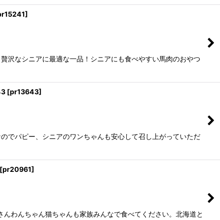
pr15241
]
も贅沢なシニアに最適な一品！シニアにも食べやすい馬肉のおやつ
43
[
pr13643
]
なのでパピー、シニアのワンちゃんも安心して召し上がっていただ
[
pr20961
]
母さんわんちゃん猫ちゃんも家族みんなで食べてください。北海道と