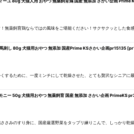
80g 犬猫人用 おやつ 無薬飼育鶏 国産 無添加 さかい企画 Prime KS 
す！無薬飼育鶏ならではの風味をご堪能ください！サクサクッとした食
し 80g 犬猫用おやつ 無添加 国産Prime KSさかい企画pr15135
[
pr
かくするために、一度ミンチにして乾燥させた、とても贅沢なシニアに
 50g 犬猫用おやつ 無薬飼育 国産 無添加 さかい企画 PrimeKS pr3
鶏ささみのすり身に、国産厳選野菜をタップリ練りこんで、しっかり乾