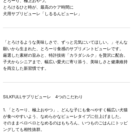
とろーり、極上おやつ。
とろけるひと時が、最高のケア時間に
犬用サプリピューレ「しるるんピューレ」
「とろけるような美味しさで、ずっと元気にいてほしい。」そんな
願いから生まれた、とろーり食感のサプリメントピューレです。
厳選した素材の旨みと、特許技術「カラダシルク」を贅沢に配合。
子犬からシニアまで、幅広い愛犬に寄り添う、美味しさと健康維持
を両立した新習慣です。
SILKFULLサプリピューレ 4つのこだわり
1. 「とろーり、極上おやつ」、どんな子にも食べやすく幅広い犬猫
が食べやすいよう、なめらかなピューレタイプに仕上げました。
そのままペロペロとなめるのはもちろん、いつものごはんにトッピ
ングしても相性抜群。