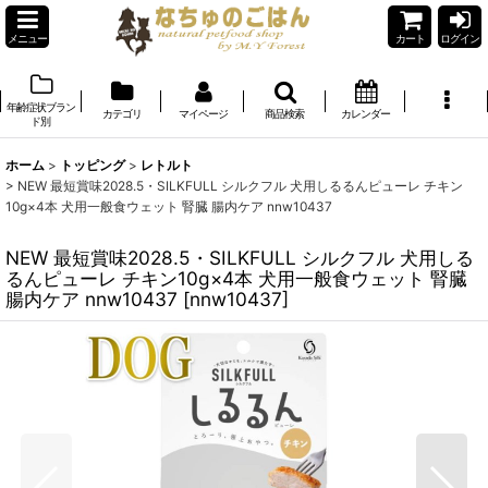
メニュー
カート
ログイン
年齢症状ブラン
カテゴリ
マイページ
商品検索
カレンダー
ド別
ホーム
>
トッピング
>
レトルト
>
NEW 最短賞味2028.5・SILKFULL シルクフル 犬用しるるんピューレ チキン
10g×4本 犬用一般食ウェット 腎臓 腸内ケア nnw10437
NEW 最短賞味2028.5・SILKFULL シルクフル 犬用しる
るんピューレ チキン10g×4本 犬用一般食ウェット 腎臓
腸内ケア nnw10437
[
nnw10437
]