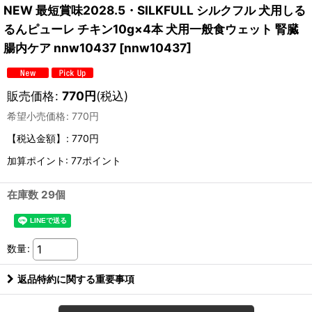
NEW 最短賞味2028.5・SILKFULL シルクフル 犬用しる
るんピューレ チキン10g×4本 犬用一般食ウェット 腎臓
腸内ケア nnw10437
[
nnw10437
]
販売価格
:
770
円
(税込)
希望小売価格
:
770
円
【税込金額】
:
770円
加算ポイント: 77ポイント
在庫数 29個
数量
:
返品特約に関する重要事項