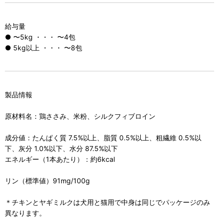
給与量
● 〜5kg ・・・ 〜4包
● 5kg以上 ・・・ 〜8包
製品情報
原材料名：鶏ささみ、米粉、シルクフィブロイン
成分値：たんぱく質 7.5%以上、脂質 0.5%以上、粗繊維 0.5%以
下、灰分 1.0%以下、水分 87.5%以下
エネルギー（1本あたり）：約6kcal
リン（標準値）91mg/100g
＊チキンとヤギミルクは犬用と猫用で中身は同じでパッケージのみ
異なります。