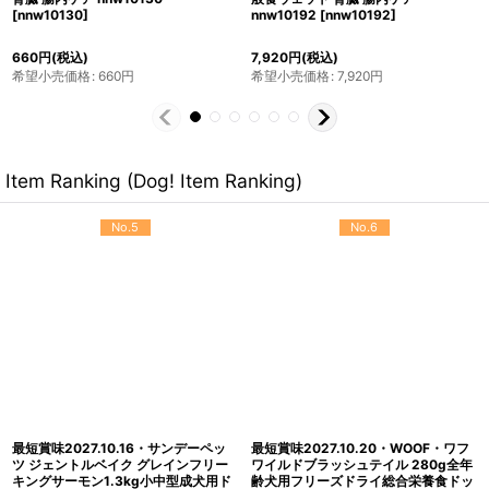
nnw10185
[
nnw10185
]
[
nnw10253
]
7,920
円
(税込)
7,920
円
(税込)
希望小売価格
:
7,920
円
希望小売価格
:
7,920
円
Item Ranking (Dog! Item Ranking)
No.5
No.6
最短賞味2027.10.16・サンデーペッ
最短賞味2027.10.20・WOOF・ワフ
ツ ジェントルベイク グレインフリー
ワイルドブラッシュテイル 280g全年
キングサーモン1.3kg小中型成犬用ド
齢犬用フリーズドライ総合栄養食ドッ