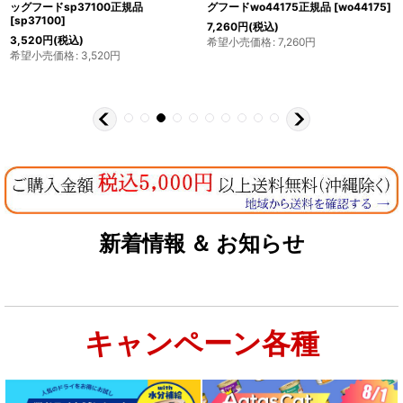
ッグフードsp37100正規品
グフードwo44175正規品
[
wo44175
]
[
sp37100
]
7,260
円
(税込)
3,520
円
(税込)
希望小売価格
:
7,260
円
希望小売価格
:
3,520
円
新着情報 ＆ お知らせ
キャンペーン各種