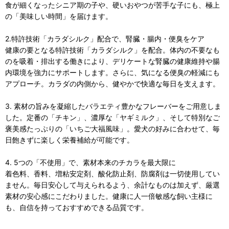
食が細くなったシニア期の子や、硬いおやつが苦手な子にも、極上
の「美味しい時間」を届けます。
2.特許技術「カラダシルク」配合で、腎臓・腸内・便臭をケア
健康の要となる特許技術「カラダシルク」を配合。体内の不要なも
のを吸着・排出する働きにより、デリケートな腎臓の健康維持や腸
内環境を強力にサポートします。さらに、気になる便臭の軽減にも
アプローチ。カラダの内側から、健やかで快適な毎日を支えます。
3. 素材の旨みを凝縮したバラエティ豊かなフレーバーをご用意しま
した。定番の「チキン」、濃厚な「ヤギミルク」、そして特別なご
褒美感たっぷりの「いちご大福風味」。愛犬の好みに合わせて、毎
日飽きずに楽しく栄養補給が可能です。
4. 5つの「不使用」で、素材本来のチカラを最大限に
着色料、香料、増粘安定剤、酸化防止剤、防腐剤は一切使用してい
ません。毎日安心して与えられるよう、余計なものは加えず、厳選
素材の安心感にこだわりました。健康に人一倍敏感な飼い主様に
も、自信を持っておすすめできる品質です。