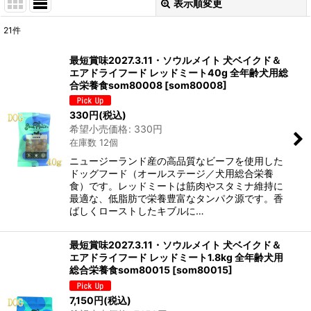
表示順変更
閉じる
21
件
表示数
:
最短賞味2027.3.11・ソウルメイト 犬ベイクド＆
エアドライフード レッドミート40g 全年齢犬用総
在庫あり
合栄養食som80008
[
som80008
]
並び順
:
330
円
(税込)
希望小売価格
:
330
円
在庫数 12個
絞り込む
ニュージーランド産の高品質なビーフを使用した
ドッグフード（オールステージ／犬用総合栄養
食）です。レッドミートは筋肉やスタミナ維持に
最適な、低脂肪で栄養豊富なタンパク源です。香
ばしくローストしたキブルに…
最短賞味2027.3.11・ソウルメイト 犬ベイクド＆
エアドライフード レッドミート1.8kg 全年齢犬用
総合栄養食som80015
[
som80015
]
7,150
円
(税込)