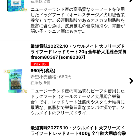
在庫数 2個
ニュージーランド産の高品質なシーフードを使用
したドッグフード（オールステージ／犬用総合栄
養食）です。必須脂肪酸であるオメガ３脂肪酸を
豊富に含む魚は、皮膚被毛の健康維持や、胃腸が
弱い子・シニア層にもおす…
最短賞味2027.2.10・ソウルメイト 犬フリーズド
ライフード レッドミート20g 全年齢犬用総合栄養
食som80367
[
som80367
]
660
円
(税込)
希望小売価格
:
660
円
在庫数 5個
ニュージーランド産の高品質なビーフを使用した
ドッグフード（オールステージ／犬用総合栄養
食）です。レッドミートは筋肉やスタミナ維持に
最適な、低脂肪で栄養豊富なタンパク源です。ソ
ウルメイトのフリーズドライ…
最短賞味2027.5.19・ソウルメイト 犬フリーズド
ライフード レッドミート400g 全年齢犬用総合栄