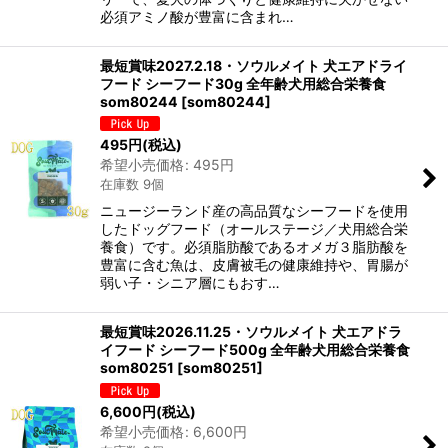
必須アミノ酸が豊富に含まれ…
最短賞味2027.2.18・ソウルメイト 犬エアドライ
フード シーフード30g 全年齢犬用総合栄養食
som80244
[
som80244
]
495
円
(税込)
希望小売価格
:
495
円
在庫数 9個
ニュージーランド産の高品質なシーフードを使用
したドッグフード（オールステージ／犬用総合栄
養食）です。必須脂肪酸であるオメガ３脂肪酸を
豊富に含む魚は、皮膚被毛の健康維持や、胃腸が
弱い子・シニア層にもおす…
最短賞味2026.11.25・ソウルメイト 犬エアドラ
イフード シーフード500g 全年齢犬用総合栄養食
som80251
[
som80251
]
6,600
円
(税込)
希望小売価格
:
6,600
円