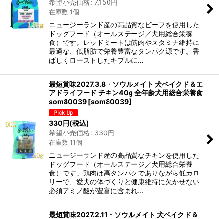
希望小売価格
:
7,150
円
在庫数 1個
ニュージーランド産の高品質なビーフを使用した
ドッグフード（オールステージ／犬用総合栄養
食）です。レッドミートは筋肉やスタミナ維持に
最適な、低脂肪で栄養豊富なタンパク源です。香
ばしくローストしたキブルに…
最短賞味2027.3.8・ソウルメイト 犬ベイクド＆エ
アドライフード チキン40g 全年齢犬用総合栄養食
som80039
[
som80039
]
330
円
(税込)
希望小売価格
:
330
円
在庫数 11個
ニュージーランド産の高品質なチキンを使用した
ドッグフード（オールステージ／犬用総合栄養
食）です。鶏肉は高タンパクでありながら低カロ
リーで、愛犬の体づくりと健康維持に欠かせない
必須アミノ酸が豊富に含まれ…
最短賞味2027.2.11・ソウルメイト 犬ベイクド＆