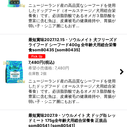
ニュージーランド産の高品質なシーフードを使用
したドッグフード（オールステージ／犬用総合栄
養食）です。必須脂肪酸であるオメガ３脂肪酸を
豊富に含む魚は、皮膚被毛の健康維持や、胃腸が
弱い子・シニア層にもおす…
最短賞味2027.12.15・ソウルメイト 犬フリーズド
ライフード シーフード400g 全年齢犬用総合栄養
食som80435
[
som80435
]
7,480
円
(税込)
希望小売価格
:
7,480
円
在庫数 2個
ニュージーランド産の高品質なシーフードを使用
したドッグフード（オールステージ／犬用総合栄
養食）です。必須脂肪酸であるオメガ３脂肪酸を
豊富に含む魚は、皮膚被毛の健康維持や、胃腸が
弱い子・シニア層にもおす…
最短賞味2027.9・ソウルメイト 犬 ドッグ缶 レッ
ドミート 175g全年齢犬用総合栄養食 正規品
som80541
[
som80541
]