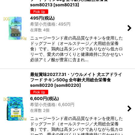
som80213
[
som80213
]
495
円
(税込)
希望小売価格
:
495
円
在庫数 4個
ニュージーランド産の高品質なチキンを使用した
ドッグフード（オールステージ／犬用総合栄養
食）です。鶏肉は高タンパクでありながら低カロ
リーで、愛犬の体づくりと健康維持に欠かせない
必須アミノ酸が豊富に含まれ…
最短賞味2027.7.31・ソウルメイト 犬エアドライ
フード チキン500g 全年齢犬用総合栄養食
som80220
[
som80220
]
6,600
円
(税込)
希望小売価格
:
6,600
円
在庫数 2個
ニュージーランド産の高品質なチキンを使用した
ドッグフード（オールステージ／犬用総合栄養
食）です。鶏肉は高タンパクでありながら低カロ
リーで、愛犬の体づくりと健康維持に欠かせない