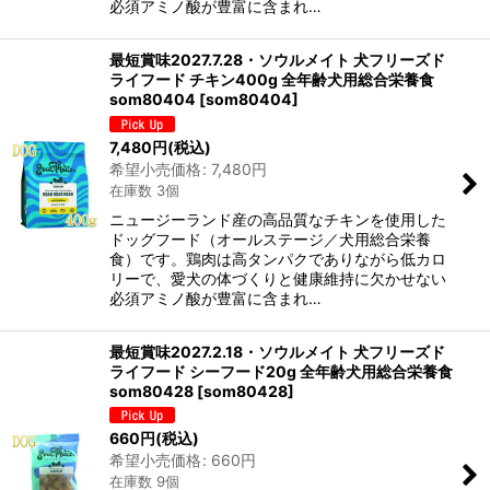
必須アミノ酸が豊富に含まれ…
最短賞味2027.7.28・ソウルメイト 犬フリーズド
ライフード チキン400g 全年齢犬用総合栄養食
som80404
[
som80404
]
7,480
円
(税込)
希望小売価格
:
7,480
円
在庫数 3個
ニュージーランド産の高品質なチキンを使用した
ドッグフード（オールステージ／犬用総合栄養
食）です。鶏肉は高タンパクでありながら低カロ
リーで、愛犬の体づくりと健康維持に欠かせない
必須アミノ酸が豊富に含まれ…
最短賞味2027.2.18・ソウルメイト 犬フリーズド
ライフード シーフード20g 全年齢犬用総合栄養食
som80428
[
som80428
]
660
円
(税込)
希望小売価格
:
660
円
在庫数 9個