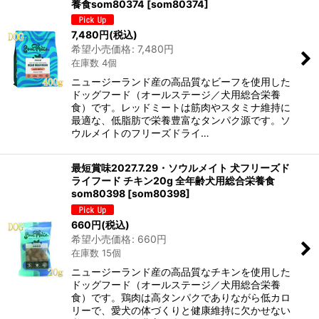
養食som80374
[
som80374
]
7,480
円
(税込)
希望小売価格
:
7,480
円
在庫数 4個
ニュージーランド産の高品質なビーフを使用した
ドッグフード（オールステージ／犬用総合栄養
食）です。レッドミートは筋肉やスタミナ維持に
最適な、低脂肪で栄養豊富なタンパク源です。ソ
ウルメイトのフリーズドライ…
最短賞味2027.7.29・ソウルメイト 犬フリーズド
ライフード チキン20g 全年齢犬用総合栄養食
som80398
[
som80398
]
660
円
(税込)
希望小売価格
:
660
円
在庫数 15個
ニュージーランド産の高品質なチキンを使用した
ドッグフード（オールステージ／犬用総合栄養
食）です。鶏肉は高タンパクでありながら低カロ
リーで、愛犬の体づくりと健康維持に欠かせない