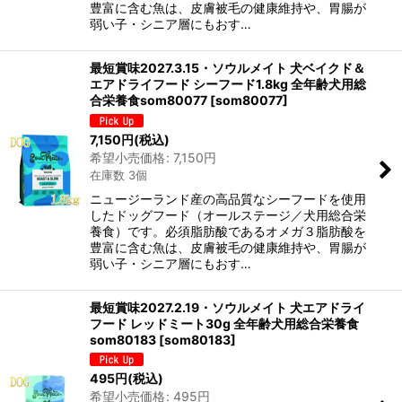
豊富に含む魚は、皮膚被毛の健康維持や、胃腸が
弱い子・シニア層にもおす…
最短賞味2027.3.15・ソウルメイト 犬ベイクド＆
エアドライフード シーフード1.8kg 全年齢犬用総
合栄養食som80077
[
som80077
]
7,150
円
(税込)
希望小売価格
:
7,150
円
在庫数 3個
ニュージーランド産の高品質なシーフードを使用
したドッグフード（オールステージ／犬用総合栄
養食）です。必須脂肪酸であるオメガ３脂肪酸を
豊富に含む魚は、皮膚被毛の健康維持や、胃腸が
弱い子・シニア層にもおす…
最短賞味2027.2.19・ソウルメイト 犬エアドライ
フード レッドミート30g 全年齢犬用総合栄養食
som80183
[
som80183
]
495
円
(税込)
希望小売価格
:
495
円