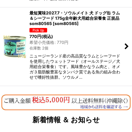
最短賞味2027.7・ソウルメイト 犬 ドッグ缶 ラム
＆シーフード 175g全年齢犬用総合栄養食 正規品
som80565
[
som80565
]
770
円
(税込)
希望小売価格
:
770
円
在庫数 2個
ニュージーランド産の高品質なラムとシーフード
を使用したウェットフード（オールステージ／犬
用総合栄養食）です。風味豊かなラム肉と、オメ
ガ３脂肪酸豊富なタンパク質である魚の組み合わ
せで嗜好性抜群。ソウルメ…
新着情報 ＆ お知らせ