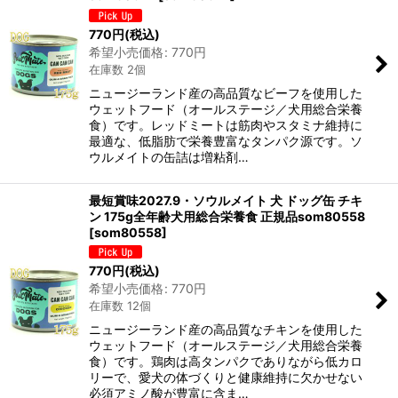
770
円
(税込)
希望小売価格
:
770
円
在庫数 2個
ニュージーランド産の高品質なビーフを使用した
ウェットフード（オールステージ／犬用総合栄養
食）です。レッドミートは筋肉やスタミナ維持に
最適な、低脂肪で栄養豊富なタンパク源です。ソ
ウルメイトの缶詰は増粘剤…
最短賞味2027.9・ソウルメイト 犬 ドッグ缶 チキ
ン 175g全年齢犬用総合栄養食 正規品som80558
[
som80558
]
770
円
(税込)
希望小売価格
:
770
円
在庫数 12個
ニュージーランド産の高品質なチキンを使用した
ウェットフード（オールステージ／犬用総合栄養
食）です。鶏肉は高タンパクでありながら低カロ
リーで、愛犬の体づくりと健康維持に欠かせない
必須アミノ酸が豊富に含ま…