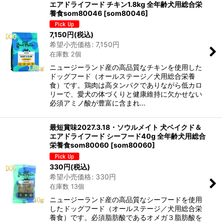
エアドライフード チキン1.8kg 全年齢犬用総合栄
養食som80046
[
som80046
]
7,150
円
(税込)
希望小売価格
:
7,150
円
在庫数 2個
ニュージーランド産の高品質なチキンを使用した
ドッグフード（オールステージ／犬用総合栄養
食）です。鶏肉は高タンパクでありながら低カロ
リーで、愛犬の体づくりと健康維持に欠かせない
必須アミノ酸が豊富に含まれ…
最短賞味2027.3.18・ソウルメイト 犬ベイクド＆
エアドライフード シーフード40g 全年齢犬用総合
栄養食som80060
[
som80060
]
330
円
(税込)
希望小売価格
:
330
円
在庫数 13個
ニュージーランド産の高品質なシーフードを使用
したドッグフード（オールステージ／犬用総合栄
養食）です。必須脂肪酸であるオメガ３脂肪酸を