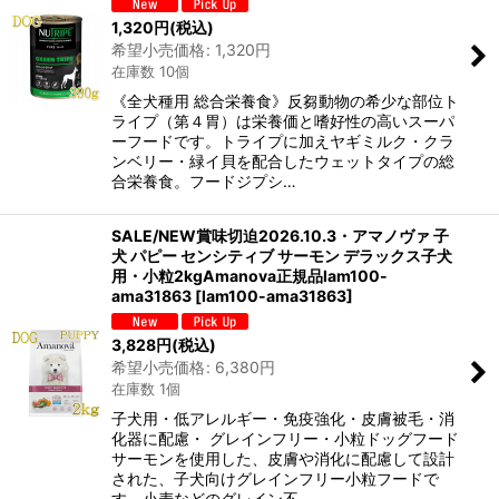
1,320
円
(税込)
希望小売価格
:
1,320
円
在庫数 10個
《全犬種用 総合栄養食》反芻動物の希少な部位ト
ライプ（第４胃）は栄養価と嗜好性の高いスーパ
ーフードです。トライプに加えヤギミルク・クラ
ンベリー・緑イ貝を配合したウェットタイプの総
合栄養食。フードジプシ…
SALE/NEW賞味切迫2026.10.3・アマノヴァ 子
犬 パピー センシティブ サーモン デラックス子犬
用・小粒2kgAmanova正規品lam100-
ama31863
[
lam100-ama31863
]
3,828
円
(税込)
希望小売価格
:
6,380
円
在庫数 1個
子犬用・低アレルギー・免疫強化・皮膚被毛・消
化器に配慮・ グレインフリー・小粒ドッグフード
サーモンを使用した、皮膚や消化に配慮して設計
された、子犬向けグレインフリー小粒フードで
す。小麦などのグレイン不…