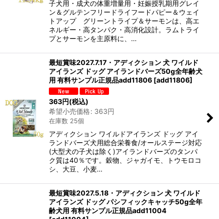
子犬用・成犬の体重増量用・妊娠授乳期用グレイ
ン＆グルテンフリードライフードパピー＆ウェイ
トアップ グリーントライプ＆サーモンは、高エ
ネルギー・高タンパク・高消化設計。ラムトライ
プとサーモンを主原料に、…
最短賞味2027.7.17・アディクション 犬 ワイルド
アイランズ ドッグ アイランドバーズ50g全年齢犬
用 有料サンプル正規品add11806
[
add11806
]
363
円
(税込)
希望小売価格
:
363
円
在庫数 25個
アディクション ワイルドアイランズ ドッグ アイ
ランドバーズ犬用総合栄養食/オールステージ対応
(大型犬の子犬は除く)アイランドバーズのタンパ
ク質は40％です。穀物、ジャガイモ、トウモロコ
シ、大豆、小麦…
最短賞味2027.5.18・アディクション 犬 ワイルド
アイランズ ドッグ パシフィックキャッチ50g全年
齢犬用 有料サンプル正規品add11004