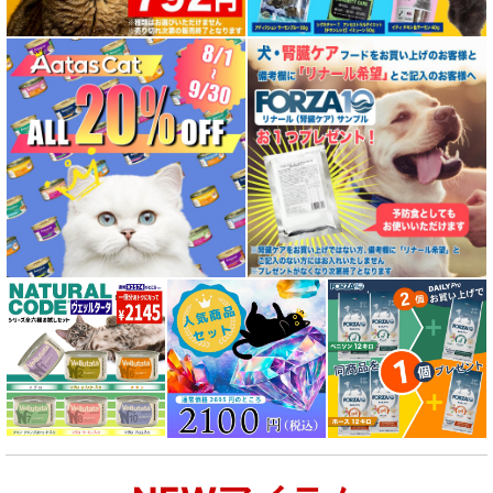
特殊製法のドッグフード
特殊製法のキャットフード
全年齢対応 フード for DOG
パピー用 フード for DOG
成犬用 フード for DOG
シニア犬用フード for DOG
食物アレルギー対応 ドッグフード
腎臓ケア対応ドッグフード