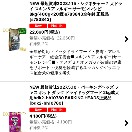
NEW 最短賞味2028.1.15・シグネチャー７ 犬ドラ
イ スキン＆アレルギー サーモンレシピ
8kg(400g×20個)s783843全年齢 正規品
[
s783843
]
22,660
円
(税込)
希望小売価格
:
22,660
円
在庫数 2個
全年齢対応・ドッグドライフード・皮膚・アレル
ギーケア・総合栄養食■スキン＆アレルギー(サー
モンレシピ)■・オメガ３とオメガ６が皮膚の健康
をサポート・便臭を軽減するユッカシジゲラエキ
ス配合犬の健康を考え…
NEW 最短賞味2027.5.10・バーキングヘッズ フ
ァス ポット ダック ドライドッグフード 2kg成犬
用bdk2-bh10780 BARKING HEADS正規品
[
bdk2-bh10780
]
4,180
円
(税込)
希望小売価格
:
4,180
円
在庫数 2個