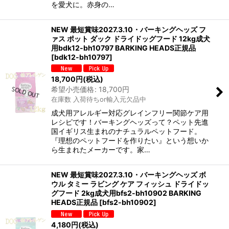
を愛犬に。赤身の…
NEW 最短賞味2027.3.10・バーキングヘッズ フ
ァス ポット ダック ドライドッグフード 12kg成犬
用bdk12-bh10797 BARKING HEADS正規品
[
bdk12-bh10797
]
18,700
円
(税込)
希望小売価格
:
18,700
円
在庫数 入荷待ちor輸入元欠品中
成犬用アレルギー対応グレインフリー関節ケア用
レシピです！バーキングヘッズって？ペット先進
国イギリス生まれのナチュラルペットフード。
『理想のペットフードを作りたい』という想いか
ら生まれたメーカーです。家…
NEW 最短賞味2027.3.10・バーキングヘッズ ボ
ウル タミー ラビング ケア フィッシュ ドライドッ
グフード 2kg成犬用bfs2-bh10902 BARKING
HEADS正規品
[
bfs2-bh10902
]
4,180
円
(税込)