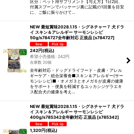
区分：ペット用サプリメント【与え方】1日2回、
付属スプーンでパッケージ裏に記載の1回量を目安
に、ご飯に振りかけて…
NEW 最短賞味2028.1.15・シグネチャー７ 犬ドラ
イ スキン＆アレルギー サーモンレシピ
50g/s784727全年齢対応 正規品
[
s784727
]
242
円
(税込)
希望小売価格
:
242
円
在庫数 20個
全年齢対応・ドッグドライフード・皮膚・アレル
ギーケア・総合栄養食■スキン＆アレルギー(サー
モンレシピ)■・オメガ３とオメガ６が皮膚の健康
をサポート・便臭を軽減するユッカシジゲラエキ
ス配合犬の健康を考え…
NEW 最短賞味2028.1.15・シグネチャー７ 犬ドラ
イ スキン＆アレルギー サーモンレシピ
400g/s785342全年齢対応 正規品
[
s785342
]
1,320
円
(税込)