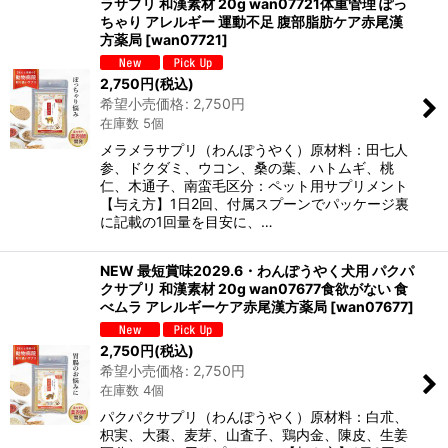
ラサプリ 和漢素材 20g wan07721体重管理 ぽっ
ちゃり アレルギー 運動不足 腹部脂肪ケア赤尾漢
方薬局
[
wan07721
]
2,750
円
(税込)
希望小売価格
:
2,750
円
在庫数 5個
メラメラサプリ（わんぽうやく）原材料：田七人
参、ドクダミ、ウコン、桑の葉、ハトムギ、桃
仁、木通子、南蛮毛区分：ペット用サプリメント
【与え方】1日2回、付属スプーンでパッケージ裏
に記載の1回量を目安に、…
NEW 最短賞味2029.6・わんぽうやく犬用 パクパ
クサプリ 和漢素材 20g wan07677食欲がない 食
べムラ アレルギーケア赤尾漢方薬局
[
wan07677
]
2,750
円
(税込)
希望小売価格
:
2,750
円
在庫数 4個
パクパクサプリ（わんぽうやく）原材料：白朮、
枳実、大棗、麦芽、山査子、鶏内金、陳皮、生姜