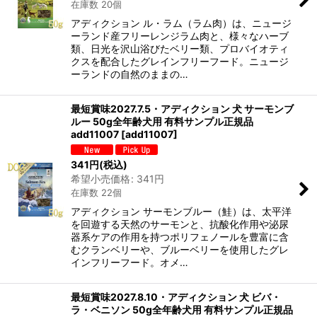
在庫数 20個
アディクション ル・ラム（ラム肉）は、ニュージ
ーランド産フリーレンジラム肉と、様々なハーブ
類、日光を沢山浴びたベリー類、プロバイオティ
クスを配合したグレインフリーフード。ニュージ
ーランドの自然のままの…
最短賞味2027.7.5・アディクション 犬 サーモンブ
ルー 50g全年齢犬用 有料サンプル正規品
add11007
[
add11007
]
341
円
(税込)
希望小売価格
:
341
円
在庫数 22個
アディクション サーモンブルー（鮭）は、太平洋
を回遊する天然のサーモンと、抗酸化作用や泌尿
器系ケアの作用を持つポリフェノールを豊富に含
むクランベリーや、ブルーベリーを使用したグレ
インフリーフード。オメ…
最短賞味2027.8.10・アディクション 犬 ビバ・
ラ・ベニソン 50g全年齢犬用 有料サンプル正規品