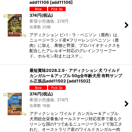
add11106
[
add11106
]
374
円
(税込)
希望小売価格
:
374
円
在庫数 20個
アディクション ビバ・ラ・ベニソン（鹿肉）は、
ニュージーランド産※フリーレンジベニソン（鹿
肉）に加え、果物と野菜、プロバイオティクスを
配合したアレルギー対応のグレインフリーフー
ド。ホルモン剤またはステ…
最短賞味2028.2.9・アディクション 犬 ワイルド
カンガルー＆アップル 50g全年齢犬用 有料サンプ
ル正規品add11502
[
add11502
]
374
円
(税込)
希望小売価格
:
374
円
在庫数 16個
アディクション ワイルド カンガルー＆アップル
犬用総合栄養食/オールステージ対応世界で最もク
リーンな国の1つであるニュージーランドで加工さ
れた、オーストラリア産のワイルドカンガルー肉