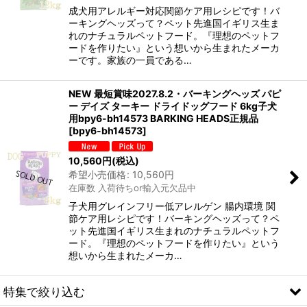
成犬用アレルギー対応関節ケア用レシピです！バ
ーキングヘッズって？ペット先進国イギリス生ま
れのナチュラルペットフード。『理想のペットフ
ードを作りたい』という想いから生まれたメーカ
ーです。家族の一員である…
NEW 最短賞味2027.8.2・バーキングヘッズ パピ
ー デイズ ターキー ドライドッグフード 6kg子犬
用bpy6-bh14573 BARKING HEADS正規品
[
bpy6-bh14573
]
10,560
円
(税込)
希望小売価格
:
10,560
円
在庫数 入荷待ちor輸入元欠品中
子犬用グレインフリー低アレルゲン 腸内環境 関
節ケア用レシピです！バーキングヘッズって？ペ
ット先進国イギリス生まれのナチュラルペットフ
ード。『理想のペットフードを作りたい』という
想いから生まれたメーカ…
特集で絞り込む