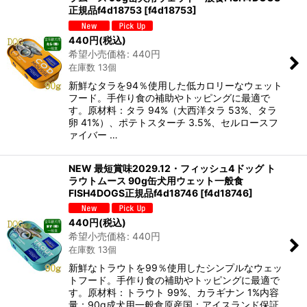
在庫あり
正規品f4d18753
[
f4d18753
]
並び順
:
440
円
(税込)
希望小売価格
:
440
円
在庫数 13個
絞り込む
新鮮なタラを94％使用した低カロリーなウェット
フード。手作り食の補助やトッピングに最適で
す。原材料：タラ 94%（大西洋タラ 53%、タラ
卵 41%）、ポテトスターチ 3.5%、セルロースフ
ァイバー …
NEW 最短賞味2029.12・フィッシュ4ドッグ ト
ラウトムース 90g缶犬用ウェット一般食
FISH4DOGS正規品f4d18746
[
f4d18746
]
440
円
(税込)
希望小売価格
:
440
円
在庫数 13個
新鮮なトラウトを99％使用したシンプルなウェッ
トフード。手作り食の補助やトッピングに最適で
す。原材料：トラウト 99%、カラギナン 1%内容
量：90g成犬用一般食原産国：アイスランド保証