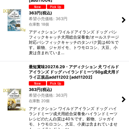
[
add11004
]
363
円
(税込)
希望小売価格
:
363
円
在庫数 18個
アディクション ワイルドアイランズ ドッグ パシ
フィックキャッチ犬用総合栄養食/オールステージ
対応パシフィックキャッチのタンパク質は40％で
す。穀物、ジャガイモ、トウモロコシ、大豆、小
麦は含まれていま…
最短賞味2027.6.29・アディクション 犬 ワイルド
アイランズ ドッグ ハイランドミーツ50g成犬用ド
ライ正規品add11202
[
add11202
]
363
円
(税込)
希望小売価格
:
363
円
在庫数 20個
アディクション ワイルドアイランズ ドッグ ハイ
ランドミーツ成犬用総合栄養食ハイランドミーツ
レシピのたん白質は40％です。穀物、ジャガイ
モ、トウモロコシ、大豆、小麦は含まれていませ