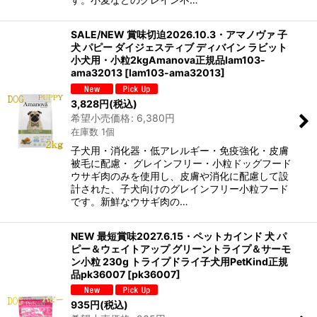
SALE/NEW 賞味切迫2026.10.3・アマノヴァ 子
犬 パピー ダイジェスティブ ディバイン ラビット
小犬用・小粒2kgAmanova正規品lam103-
ama32013
[
lam103-ama32013
]
3,828
円
(税込)
希望小売価格
:
6,380
円
在庫数 1個
子犬用・消化器・低アレルギー・免疫強化・皮膚
被毛に配慮・ グレインフリー・小粒ドッグフード
ウサギ肉のみを使用し、皮膚や消化に配慮して設
計された、子犬向けのグレインフリー小粒フード
です。新鮮なウサギ肉の…
NEW 最短賞味2027.6.15・ペットカインド 犬 パ
ピー＆ウェイトアップ グリーントライプ＆サーモ
ン小粒 230g トライプドライ子犬用PetKind正規
品pk36007
[
pk36007
]
935
円
(税込)