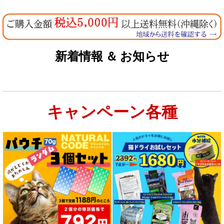
なちゅのオリジナルセット
お試しドライフード少量パック犬用
新着情報 ＆ お知らせ
お試しドライフード少量パック猫用
キャンペーン各種
特集：大型犬＆多頭飼い用：セット＆大袋ドッグフード
特集 グリーントライプ（第４胃）とは
特集 フリーズドライ
特集 エアドライフード