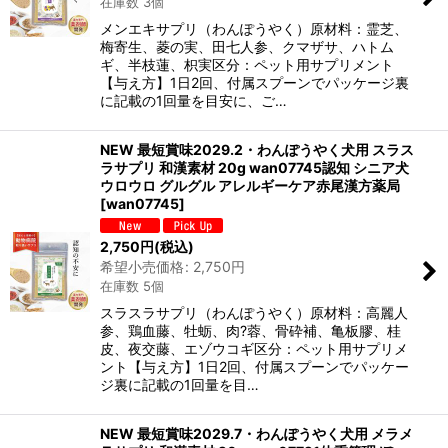
在庫数 3個
メンエキサプリ（わんぽうやく）原材料：霊芝、
梅寄生、菱の実、田七人参、クマザサ、ハトム
ギ、半枝蓮、枳実区分：ペット用サプリメント
【与え方】1日2回、付属スプーンでパッケージ裏
に記載の1回量を目安に、ご…
NEW 最短賞味2029.2・わんぽうやく犬用 スラス
ラサプリ 和漢素材 20g wan07745認知 シニア犬
ウロウロ グルグル アレルギーケア赤尾漢方薬局
[
wan07745
]
2,750
円
(税込)
希望小売価格
:
2,750
円
在庫数 5個
スラスラサプリ（わんぽうやく）原材料：高麗人
参、鶏血藤、牡蛎、肉?蓉、骨砕補、亀板膠、桂
皮、夜交藤、エゾウコギ区分：ペット用サプリメ
ント【与え方】1日2回、付属スプーンでパッケー
ジ裏に記載の1回量を目…
NEW 最短賞味2029.7・わんぽうやく犬用 メラメ