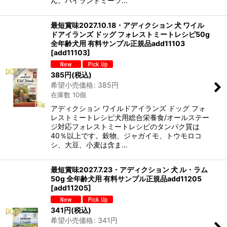
ん。ハイランドミーツ…
最短賞味2027.10.18・アディクション 犬 ワイル
ドアイランズ ドッグ フォレストミートレシピ50g
全年齢犬用 有料サンプル正規品add11103
[
add11103
]
385
円
(税込)
希望小売価格
:
385
円
在庫数 10個
アディクション ワイルドアイランズ ドッグ フォ
レストミートレシピ犬用総合栄養食/オールステー
ジ対応フォレストミートレシピのタンパク質は
40％以上です。穀物、ジャガイモ、トウモロコ
シ、大豆、小麦は含ま…
最短賞味2027.7.23・アディクション 犬 ル・ラム
50g 全年齢犬用 有料サンプル正規品add11205
[
add11205
]
341
円
(税込)
希望小売価格
:
341
円