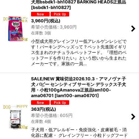
犬用bsbdk1-bh10827 BARKING HEADS正規品
[
bsbdk1-bh10827
]
3,960
円
(税込)
希望小売価格
:
3,960
円
在庫数 3個
小型成犬用グレインフリー低アレルゲンレシピで
す！バーキングヘッズって？ペット先進国イギリ
ス生まれのナチュラルペットフード。『理想のペ
ットフードを作りたい』という想いから生まれた
メーカーです。家族の一員…
SALE/NEW 賞味切迫2026.10.3・アマノヴァ 子
犬 パピー センシティブ サーモン デラックス子犬
用・小粒100gAmanova正規品lam100-
ama06701
[
lam100-ama06701
]
363
円
(税込)
希望小売価格
:
605
円
在庫数 4個
子犬用・低アレルギー・免疫強化・皮膚被毛・消
化器に配慮・ グレインフリー・小粒ドッグフード