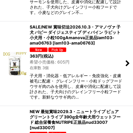
サーモンを使用した、皮膚や消化に配慮して設計
された、子犬向けグレインフリー小粒フードで
す。小麦などのグレイン不…
SALE/NEW 賞味切迫2026.10.3・アマノヴァ 子
犬 パピー ダイジェスティブ ディバイン ラビット
小犬用・小粒100gAmanova正規品lam103-
ama06763
[
lam103-ama06763
]
363
円
(税込)
希望小売価格
:
605
円
在庫数 3個
子犬用・消化器・低アレルギー・免疫強化・皮膚
被毛に配慮・ グレインフリー・小粒ドッグフード
ウサギ肉のみを使用し、皮膚や消化に配慮して設
計された、子犬向けのグレインフリー小粒フード
です。新鮮なウサギ肉の…
NEW 最短賞味2029.3・ニュートライプ ピュア
グリーントライプ 390g全年齢犬用ウェットフー
ド 総合栄養食NUTRIPE正規品nud33007
[
nud33007
]