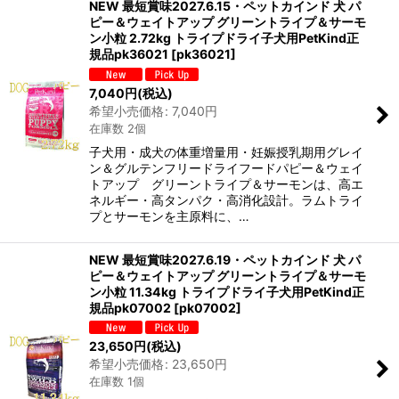
NEW 最短賞味2027.6.15・ペットカインド 犬 パ
ピー＆ウェイトアップ グリーントライプ＆サーモ
ン小粒 2.72kg トライプドライ子犬用PetKind正
規品pk36021
[
pk36021
]
7,040
円
(税込)
希望小売価格
:
7,040
円
在庫数 2個
子犬用・成犬の体重増量用・妊娠授乳期用グレイ
ン＆グルテンフリードライフードパピー＆ウェイ
トアップ グリーントライプ＆サーモンは、高エ
ネルギー・高タンパク・高消化設計。ラムトライ
プとサーモンを主原料に、…
NEW 最短賞味2027.6.19・ペットカインド 犬 パ
ピー＆ウェイトアップ グリーントライプ＆サーモ
ン小粒 11.34kg トライプドライ子犬用PetKind正
規品pk07002
[
pk07002
]
23,650
円
(税込)
希望小売価格
:
23,650
円
在庫数 1個