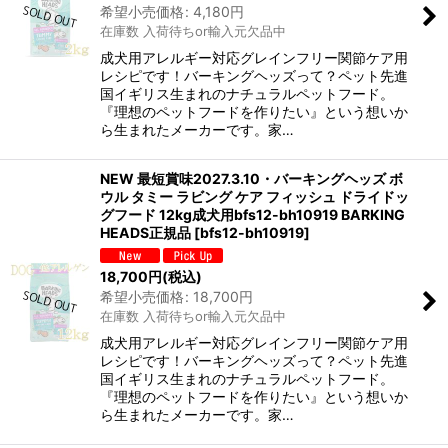
希望小売価格
:
4,180
円
在庫数 入荷待ちor輸入元欠品中
成犬用アレルギー対応グレインフリー関節ケア用
レシピです！バーキングヘッズって？ペット先進
国イギリス生まれのナチュラルペットフード。
『理想のペットフードを作りたい』という想いか
ら生まれたメーカーです。家…
NEW 最短賞味2027.3.10・バーキングヘッズ ボ
ウル タミー ラビング ケア フィッシュ ドライドッ
グフード 12kg成犬用bfs12-bh10919 BARKING
HEADS正規品
[
bfs12-bh10919
]
18,700
円
(税込)
希望小売価格
:
18,700
円
在庫数 入荷待ちor輸入元欠品中
成犬用アレルギー対応グレインフリー関節ケア用
レシピです！バーキングヘッズって？ペット先進
国イギリス生まれのナチュラルペットフード。
『理想のペットフードを作りたい』という想いか
ら生まれたメーカーです。家…