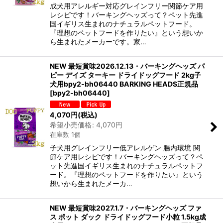
成犬用アレルギー対応グレインフリー関節ケア用
レシピです！バーキングヘッズって？ペット先進
国イギリス生まれのナチュラルペットフード。
『理想のペットフードを作りたい』という想いか
ら生まれたメーカーです。家…
NEW 最短賞味2026.12.13・バーキングヘッズ パ
ピー デイズ ターキー ドライドッグフード 2kg子
犬用bpy2-bh06440 BARKING HEADS正規品
[
bpy2-bh06440
]
4,070
円
(税込)
希望小売価格
:
4,070
円
在庫数 1個
子犬用グレインフリー低アレルゲン 腸内環境 関
節ケア用レシピです！バーキングヘッズって？ペ
ット先進国イギリス生まれのナチュラルペットフ
ード。『理想のペットフードを作りたい』という
想いから生まれたメーカ…
NEW 最短賞味2027.1.7・バーキングヘッズ ファ
ス ポット ダック ドライドッグフード小粒 1.5kg成