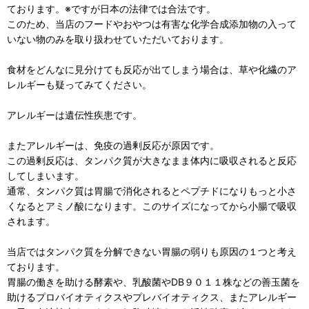
ております。※ですが日本の法律では合法です。
このため、当店のフードやおやつは有害な化学合成添加物の入って
いない物のみを取り扱わせていただいております。
食材をどんなに見分けても反応が出てしまう場合は、草や化繊のア
レルギーも疑ってみてください。
アレルギーは遺伝性疾患です。
またアレルギーは、免疫の過剰反応が原因です。
この過剰反応は、タンパク質が大きなまま体内に吸収されると反応
してしまいます。
通常、タンパク質は胃腸で消化されるとペプチドになりもっと小さ
くなるとアミノ酸になります。このサイズになってから小腸で吸収
されます。
当店ではタンパク質を分解できない胃腸の弱りも原因の１つと考え
ております。
胃腸の働きを助ける酵素や、乳酸菌やDB９０１１株などの善玉菌を
助けるプロバイオティクスやプレバイオティクス、またアレルギー