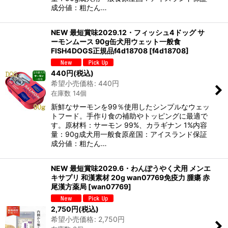
成分値：粗たん…
NEW 最短賞味2029.12・フィッシュ4ドッグ サ
ーモンムース 90g缶犬用ウェット一般食
FISH4DOGS正規品f4d18708
[
f4d18708
]
440
円
(税込)
希望小売価格
:
440
円
在庫数 14個
新鮮なサーモンを99％使用したシンプルなウェッ
トフード。手作り食の補助やトッピングに最適で
す。原材料：サーモン 99%、カラギナン 1%内容
量：90g成犬用一般食原産国：アイスランド保証
成分値：粗たん…
NEW 最短賞味2029.6・わんぽうやく犬用 メンエ
キサプリ 和漢素材 20g wan07769免疫力 腫瘍 赤
尾漢方薬局
[
wan07769
]
2,750
円
(税込)
希望小売価格
:
2,750
円