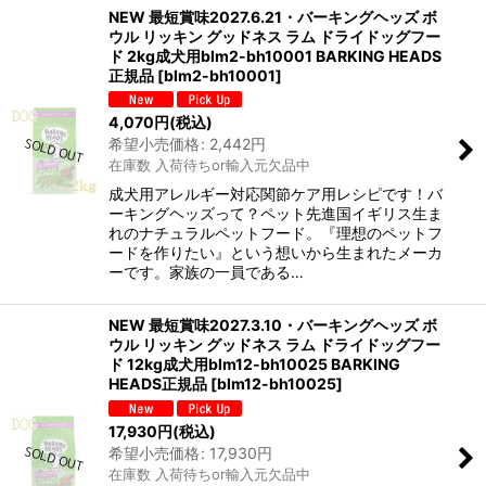
NEW 最短賞味2027.6.21・バーキングヘッズ ボ
ウル リッキン グッドネス ラム ドライドッグフー
ド 2kg成犬用blm2-bh10001 BARKING HEADS
正規品
[
blm2-bh10001
]
4,070
円
(税込)
希望小売価格
:
2,442
円
在庫数 入荷待ちor輸入元欠品中
成犬用アレルギー対応関節ケア用レシピです！バ
ーキングヘッズって？ペット先進国イギリス生ま
れのナチュラルペットフード。『理想のペットフ
ードを作りたい』という想いから生まれたメーカ
ーです。家族の一員である…
NEW 最短賞味2027.3.10・バーキングヘッズ ボ
ウル リッキン グッドネス ラム ドライドッグフー
ド 12kg成犬用blm12-bh10025 BARKING
HEADS正規品
[
blm12-bh10025
]
17,930
円
(税込)
希望小売価格
:
17,930
円
在庫数 入荷待ちor輸入元欠品中