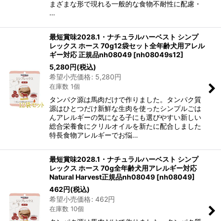
まざまな形で現れる一般的な食物不耐性に配慮・
…
最短賞味2028.1・ナチュラルハーベスト シンプ
レックス ホース 70g12袋セット全年齢犬用アレル
ギー対応 正規品nh08049
[
nh08049s12
]
5,280
円
(税込)
希望小売価格
:
5,280
円
在庫数 1個
タンパク源は馬肉だけで作りました。タンパク質
源はひとつだけ新鮮な生肉を使ったシンプルごは
んアレルギーの気になる子にも選びやすい新しい
総合栄養食にクリルオイルを新たに配合しました
特長食物アレルギーでお悩…
最短賞味2028.1・ナチュラルハーベスト シンプ
レックス ホース 70g全年齢犬用アレルギー対応
Natural Harvest正規品nh08049
[
nh08049
]
462
円
(税込)
希望小売価格
:
462
円
在庫数 10個