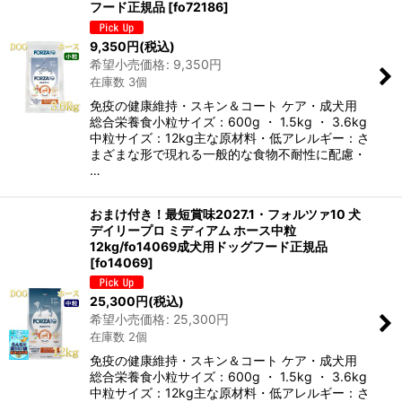
フード正規品
[
fo72186
]
9,350
円
(税込)
希望小売価格
:
9,350
円
在庫数 3個
免疫の健康維持・スキン＆コート ケア・成犬用
総合栄養食小粒サイズ：600g ・ 1.5kg ・ 3.6kg
中粒サイズ：12kg主な原材料・低アレルギー：さ
まざまな形で現れる一般的な食物不耐性に配慮・
…
おまけ付き！最短賞味2027.1・フォルツァ10 犬
デイリープロ ミディアム ホース中粒
12kg/fo14069成犬用ドッグフード正規品
[
fo14069
]
25,300
円
(税込)
希望小売価格
:
25,300
円
在庫数 2個
免疫の健康維持・スキン＆コート ケア・成犬用
総合栄養食小粒サイズ：600g ・ 1.5kg ・ 3.6kg
中粒サイズ：12kg主な原材料・低アレルギー：さ