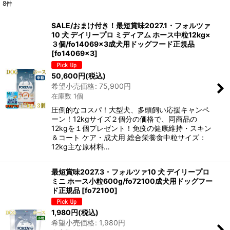
8
件
表示数
:
SALE/おまけ付き！最短賞味2027.1・フォルツァ
10 犬 デイリープロ ミディアム ホース中粒12kg×
在庫あり
３個/fo14069x3成犬用ドッグフード正規品
[
fo14069x3
]
並び順
:
50,600
円
(税込)
希望小売価格
:
75,900
円
絞り込む
在庫数 1個
圧倒的なコスパ！大型犬、多頭飼い応援キャンペ
ーン！12kgサイズ２個分の価格で、同商品の
12kgを１個プレゼント！免疫の健康維持・スキン
＆コート ケア・成犬用 総合栄養食中粒サイズ：
12kg主な原材料…
最短賞味2027.3・フォルツァ10 犬 デイリープロ
ミニ ホース小粒600g/fo72100成犬用ドッグフー
ド正規品
[
fo72100
]
1,980
円
(税込)
希望小売価格
:
1,980
円