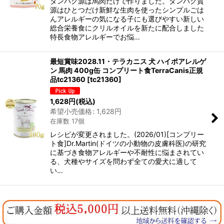
タンパク源は馬肉だけで作りました。タンパク質
源はひとつだけ新鮮な生肉を使ったシンプルごは
んアレルギーの気になる子にも選びやすい新しい
総合栄養食にクリルオイルを新たに配合しました
特長食物アレルギーでお悩…
最短賞味2028.11・テラカニス 犬 ハイポアレルゲ
ン 馬肉 400g缶 コンプリート食TerraCanis正規
品tc21360
[
tc21360
]
1,628
円
(税込)
希望小売価格
:
1,628
円
在庫数 17個
レシピが変更されました。(2026/01)[コンプリー
ト食]Dr.Martin(ドイツの小動物の皮膚科医)の研究
に基づき食物アレルギーや不耐性に悩まされてい
る、犬種やサイズを問わず全ての愛犬に適して
い…