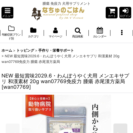
腫瘍 免疫力 犬用サプリメント
メニュー
カート
ログイン
年齢症状ブラン
カテゴリ
マイページ
商品検索
カレンダー
ド別
ホーム
>
トッピング
>
手作り・栄養サポート
>
NEW 最短賞味2029.6・わんぽうやく犬用 メンエキサプリ 和漢素材 20g
wan07769免疫力 腫瘍 赤尾漢方薬局
NEW 最短賞味2029.6・わんぽうやく犬用 メンエキサプ
リ 和漢素材 20g wan07769免疫力 腫瘍 赤尾漢方薬局
[
wan07769
]