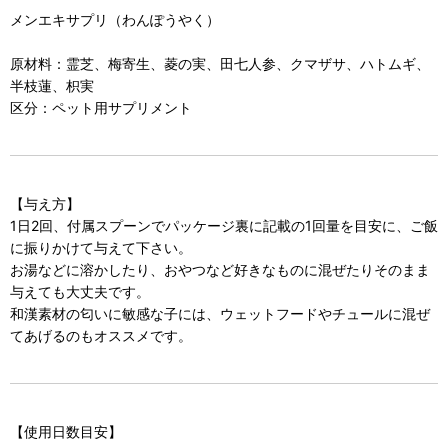
メンエキサプリ（わんぽうやく）
原材料：霊芝、梅寄生、菱の実、田七人参、クマザサ、ハトムギ、
半枝蓮、枳実
区分：ペット用サプリメント
【与え方】
1日2回、付属スプーンでパッケージ裏に記載の1回量を目安に、ご飯
に振りかけて与えて下さい。
お湯などに溶かしたり、おやつなど好きなものに混ぜたりそのまま
与えても大丈夫です。
和漢素材の匂いに敏感な子には、ウェットフードやチュールに混ぜ
てあげるのもオススメです。
【使用日数目安】