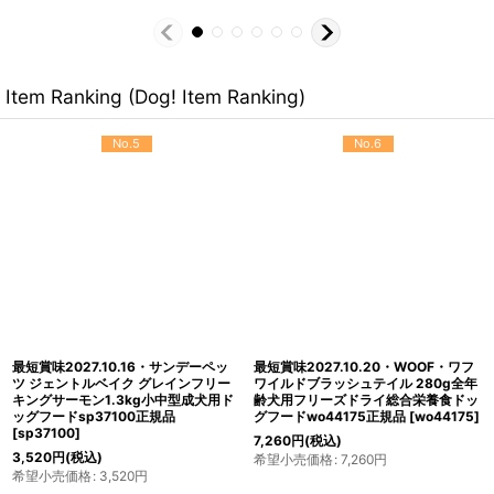
Item Ranking (Dog! Item Ranking)
No.5
No.6
最短賞味2027.10.16・サンデーペッ
最短賞味2027.10.20・WOOF・ワフ
ツ ジェントルベイク グレインフリー
ワイルドブラッシュテイル 280g全年
キングサーモン1.3kg小中型成犬用ド
齢犬用フリーズドライ総合栄養食ドッ
ッグフードsp37100正規品
グフードwo44175正規品
[
wo44175
]
[
sp37100
]
7,260
円
(税込)
3,520
円
(税込)
希望小売価格
:
7,260
円
希望小売価格
:
3,520
円