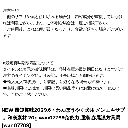
注意事項
・他のサプリや薬と併用される場合は、内容成分が重複していなけ
れば問題ございません。ご不明な場合は一度ご相談下さい。
・ご使用後、まれに便が緩くなったり、食欲が落ちる場合がござい
ます
※最短賞味期限表記について
タイトルに表示の賞味期限は、弊社在庫の最短期日になりますがご
注文のタイミングにより表記より長い場合も御座います。
◆輸入元入荷状況により表記より短くなる場合も御座います。
◆賞味期限のご指定（期限の長い商品等）はお受け出来ませんの
で、予めご了承ください。
NEW 最短賞味2029.6・わんぽうやく犬用 メンエキサプ
リ 和漢素材 20g wan07769免疫力 腫瘍 赤尾漢方薬局
[
wan07769
]