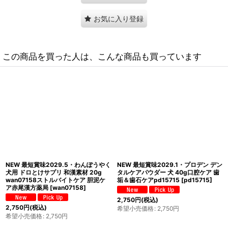
お気に入り登録
この商品を買った人は、こんな商品も買っています
最短賞味2029.1・フォルツァ10 犬 ア
最短賞味2029.3・シシア 猫 スープ
クティウェット リナール ラム（腎
サーモン＆キャロット40g scc25415
臓） 100g 成犬シニア犬対応
全年齢猫用一般食キャットフード
fo13673 正規品
[
fo13673
]
Schesir正規品
[
scc25415
]
440
円
(税込)
275
円
(税込)
希望小売価格
:
440
円
希望小売価格
:
275
円