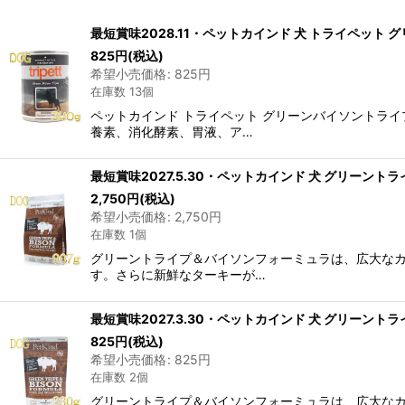
表示数
:
最短賞味2028.11・ペットカインド 犬 トライペット グリー
在庫あり
825
円
(税込)
希望小売価格
:
825
円
在庫数 13個
並び順
:
ペットカインド トライペット グリーンバイソントラ
養素、消化酵素、胃液、ア…
最短賞味2027.5.30・ペットカインド 犬 グリーントラ
2,750
円
(税込)
希望小売価格
:
2,750
円
在庫数 1個
グリーントライプ＆バイソンフォーミュラは、広大なカ
す。さらに新鮮なターキーが…
最短賞味2027.3.30・ペットカインド 犬 グリーントラ
825
円
(税込)
希望小売価格
:
825
円
在庫数 2個
グリーントライプ＆バイソンフォーミュラは、広大なカ