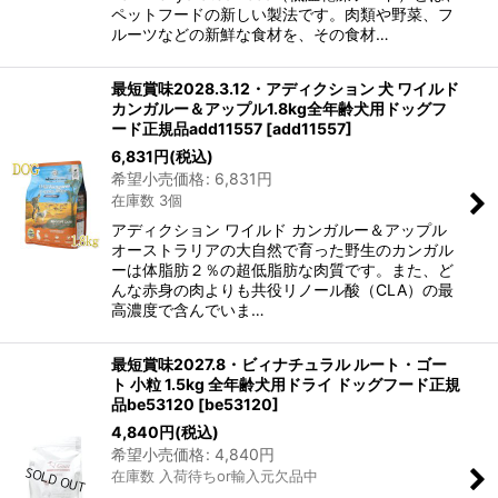
ペットフードの新しい製法です。肉類や野菜、フ
ルーツなどの新鮮な食材を、その食材…
最短賞味2028.3.12・アディクション 犬 ワイルド
カンガルー＆アップル1.8kg全年齢犬用ドッグフ
ード正規品add11557
[
add11557
]
6,831
円
(税込)
希望小売価格
:
6,831
円
在庫数 3個
アディクション ワイルド カンガルー＆アップル
オーストラリアの大自然で育った野生のカンガル
ーは体脂肪２％の超低脂肪な肉質です。また、ど
んな赤身の肉よりも共役リノール酸（CLA）の最
高濃度で含んでいま…
最短賞味2027.8・ビィナチュラル ルート・ゴー
ト 小粒 1.5kg 全年齢犬用ドライ ドッグフード正規
品be53120
[
be53120
]
4,840
円
(税込)
希望小売価格
:
4,840
円
在庫数 入荷待ちor輸入元欠品中