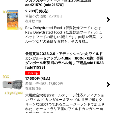
クカンガルーフィースト粉末250g正規品
add21570
[
add21570
]
2,783
円
(税込)
希望小売価格
:
2,783
円
在庫数 2個
Raw Dehydrated Food（低温乾燥フード）とは
Raw Dehydrated Food（低温乾燥フード）とは、
ペットフードの新しい製法です。肉類や野菜、フ
ルーツなどの新鮮な食材を、その食材…
最短賞味2028.2.9・アディクション 犬 ワイルド
カンガルー＆アップル 4.8kg（800g×6袋）専用
ダンボール出荷 袋のラベル無し 正規品add11533
[
add11533
]
17,600
円
(税込)
希望小売価格
:
17,600
円
在庫数 3個
犬用総合栄養食/オールステージ対応アディクショ
ン ワイルド カンガルー＆アップル 世界で最もク
リーンな国の1つであるニュージーランドで加工さ
れた、オーストラリア産のワイルドカンガルー肉