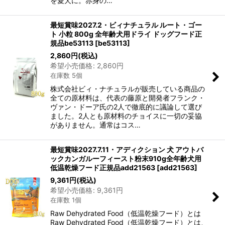
を愛犬に。赤身の…
最短賞味2027.2・ビィナチュラル ルート・ゴー
ト 小粒 800g 全年齢犬用ドライ ドッグフード正
規品be53113
[
be53113
]
2,860
円
(税込)
希望小売価格
:
2,860
円
在庫数 5個
株式会社ビィ・ナチュラルが販売している商品の
全ての原材料は、代表の藤原と開発者フランク・
ヴァン・ドーア氏の2人で徹底的に議論して選び
ました。2人とも原材料のチョイスに一切の妥協
がありません。通常はコス…
最短賞味2027.7.11・アディクション 犬 アウトバ
ックカンガルーフィースト粉末910g全年齢犬用
低温乾燥フード正規品add21563
[
add21563
]
9,361
円
(税込)
希望小売価格
:
9,361
円
在庫数 1個
Raw Dehydrated Food（低温乾燥フード）とは
Raw Dehydrated Food（低温乾燥フード）とは、