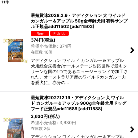
11
件
表示数
:
最短賞味2028.2.9・アディクション 犬 ワイルド
カンガルー＆アップル 50g全年齢犬用 有料サンプ
在庫あり
ル正規品add11502
[
add11502
]
並び順
:
374
円
(税込)
希望小売価格
:
374
円
在庫数 16個
絞り込む
アディクション ワイルド カンガルー＆アップル
犬用総合栄養食/オールステージ対応世界で最もク
リーンな国の1つであるニュージーランドで加工さ
れた、オーストラリア産のワイルドカンガルー肉
を愛犬に。赤身の…
最短賞味2027.12.19・アディクション 犬 ワイル
ド カンガルー＆アップル 900g全年齢犬用ドッグ
フード正規品add11588
[
add11588
]
3,630
円
(税込)
希望小売価格
:
3,630
円
在庫数 3個
アディクション ワイルド カンガルー＆アップル