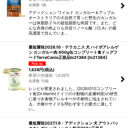
在庫数 1個
アディクション ワイルド カンガルー＆アップル
オーストラリアの大自然で育った野生のカンガル
ーは体脂肪２％の超低脂肪な肉質です。また、ど
んな赤身の肉よりも共役リノール酸（CLA）の最
高濃度で含んでいま…
最短賞味2028.10・テラカニス 犬 ハイポアレルゲ
ン カンガルー肉 400g缶コンプリート食ドッグフ
ードTerraCanis正規品tc21384
[
tc21384
]
1,628
円
(税込)
希望小売価格
:
1,628
円
在庫数 10個
レシピが変更されました。(2026/01)[コンプリー
ト食]Dr.Martin(ドイツの小動物の皮膚科医)の研究
に基づき食物アレルギーや不耐性に悩まされてい
る、犬種やサイズを問わず全ての愛犬に適して
い…
最短賞味2027.1.9・アディクション 犬 アウトバッ