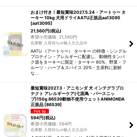
おまけ付き！最短賞味2027.5.24・アートゥー タ
ーキー 10kg 犬用ドライAATU正規品aa13095
[
aa13095
]
21,560
円
(税込)
希望小売価格
:
21,560
円
在庫数 入荷待ちor輸入元欠品中
AATU （アートゥー） ターキー の特徴・シングル
プロテイン - アレルギーに配慮し、動物性タンパ
ク源をターキーに限定・ターキー 80%、野菜・フ
ルーツ・ハーブ＆スパイス 20% - 主原料に新鮮
な…
最短賞味2027.3・アニモンダ 犬 インテグラプロ
テクト アレルギーケア(七面鳥・パースニッ
プ)150g 86539穀物不使用ウェットANIMONDA
正規品
[
86539
]
594
円
(税込)
希望小売価格
:
594
円
在庫数 入荷待ちor輸入元欠品中