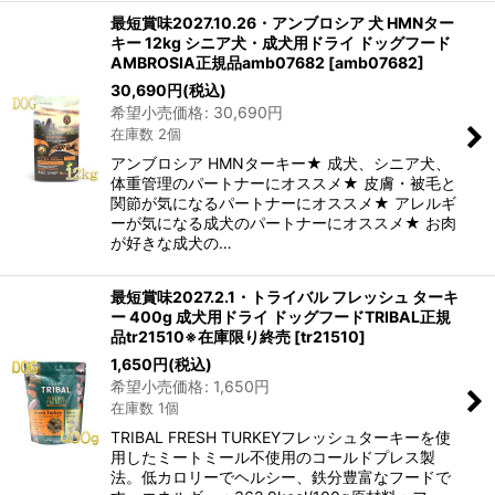
最短賞味2027.10.26・アンブロシア 犬 HMNター
キー 12kg シニア犬・成犬用ドライ ドッグフード
AMBROSIA正規品amb07682
[
amb07682
]
30,690
円
(税込)
希望小売価格
:
30,690
円
在庫数 2個
アンブロシア HMNターキー★ 成犬、シニア犬、
体重管理のパートナーにオススメ★ 皮膚・被毛と
関節が気になるパートナーにオススメ★ アレルギ
ーが気になる成犬のパートナーにオススメ★ お肉
が好きな成犬の…
最短賞味2027.2.1・トライバル フレッシュ ターキ
ー 400g 成犬用ドライ ドッグフードTRIBAL正規
品tr21510※在庫限り終売
[
tr21510
]
1,650
円
(税込)
希望小売価格
:
1,650
円
在庫数 1個
TRIBAL FRESH TURKEYフレッシュターキーを使
用したミートミール不使用のコールドプレス製
法。低カロリーでヘルシー、鉄分豊富なフードで