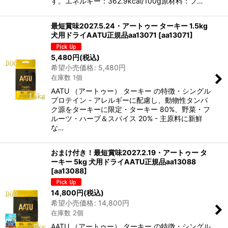
す。エネルギー：362.9kcal/100g原材料：フ…
最短賞味2027.5.24・アートゥー ターキー 1.5kg
犬用ドライAATU正規品aa13071
[
aa13071
]
5,480
円
(税込)
希望小売価格
:
5,480
円
在庫数 1個
AATU （アートゥー） ターキー の特徴・シングル
プロテイン - アレルギーに配慮し、動物性タンパ
ク源をターキーに限定・ターキー 80%、野菜・フ
ルーツ・ハーブ＆スパイス 20% - 主原料に新鮮
な…
おまけ付き！最短賞味2027.2.19・アートゥー タ
ーキー 5kg 犬用ドライAATU正規品aa13088
[
aa13088
]
14,800
円
(税込)
希望小売価格
:
14,800
円
在庫数 2個
AATU （アートゥー） ターキー の特徴・シングル