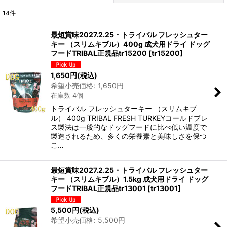
14
件
表示数
:
最短賞味2027.2.25・トライバル フレッシュター
キー （スリムキブル）400g 成犬用ドライ ドッグ
在庫あり
フードTRIBAL正規品tr15200
[
tr15200
]
並び順
:
1,650
円
(税込)
希望小売価格
:
1,650
円
在庫数 4個
絞り込む
トライバル フレッシュターキー （スリムキブ
ル） 400g TRIBAL FRESH TURKEYコールドプレ
ス製法は一般的なドッグフードに比べ低い温度で
製造されるため、多くの栄養素と美味しさを保つ
こ…
最短賞味2027.2.25・トライバル フレッシュター
キー （スリムキブル）1.5kg 成犬用ドライ ドッグ
フードTRIBAL正規品tr13001
[
tr13001
]
5,500
円
(税込)
希望小売価格
:
5,500
円