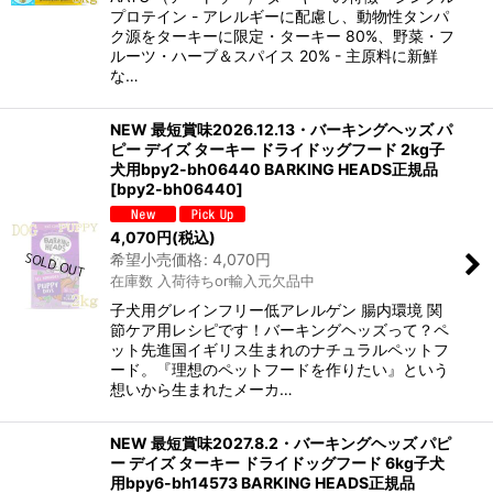
プロテイン - アレルギーに配慮し、動物性タンパ
ク源をターキーに限定・ターキー 80%、野菜・フ
ルーツ・ハーブ＆スパイス 20% - 主原料に新鮮
な…
NEW 最短賞味2026.12.13・バーキングヘッズ パ
ピー デイズ ターキー ドライドッグフード 2kg子
犬用bpy2-bh06440 BARKING HEADS正規品
[
bpy2-bh06440
]
4,070
円
(税込)
希望小売価格
:
4,070
円
在庫数 入荷待ちor輸入元欠品中
子犬用グレインフリー低アレルゲン 腸内環境 関
節ケア用レシピです！バーキングヘッズって？ペ
ット先進国イギリス生まれのナチュラルペットフ
ード。『理想のペットフードを作りたい』という
想いから生まれたメーカ…
NEW 最短賞味2027.8.2・バーキングヘッズ パピ
ー デイズ ターキー ドライドッグフード 6kg子犬
用bpy6-bh14573 BARKING HEADS正規品