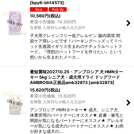
[
bpy6-bh14573
]
10,560
円
(税込)
希望小売価格
:
10,560
円
在庫数 入荷待ちor輸入元欠品中
子犬用グレインフリー低アレルゲン 腸内環境 関
節ケア用レシピです！バーキングヘッズって？ペ
ット先進国イギリス生まれのナチュラルペットフ
ード。『理想のペットフードを作りたい』という
想いから生まれたメーカ…
最短賞味2027.10.25・アンブロシア 犬 HMNター
キー 5kg シニア犬・成犬用ドライ ドッグフード
AMBROSIA正規品amb32873
[
amb32873
]
15,620
円
(税込)
希望小売価格
:
15,620
円
在庫数 入荷待ちor輸入元欠品中
アンブロシア HMNターキー★ 成犬、シニア犬、
体重管理のパートナーにオススメ★ 皮膚・被毛と
関節が気になるパートナーにオススメ★ アレルギ
ーが気になる成犬のパートナーにオススメ★ お肉
が好きな成犬の…