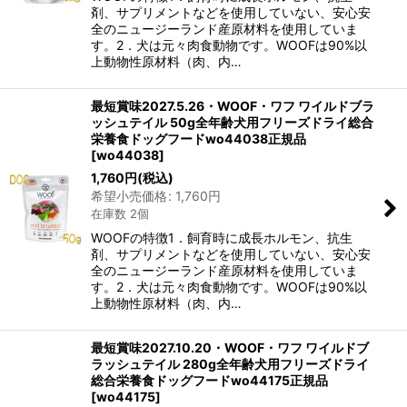
剤、サプリメントなどを使用していない、安心安
全のニュージーランド産原材料を使用していま
す。2．犬は元々肉食動物です。WOOFは90%以
上動物性原材料（肉、内…
最短賞味2027.5.26・WOOF・ワフ ワイルドブラ
ッシュテイル 50g全年齢犬用フリーズドライ総合
栄養食ドッグフードwo44038正規品
[
wo44038
]
1,760
円
(税込)
希望小売価格
:
1,760
円
在庫数 2個
WOOFの特徴1．飼育時に成長ホルモン、抗生
剤、サプリメントなどを使用していない、安心安
全のニュージーランド産原材料を使用していま
す。2．犬は元々肉食動物です。WOOFは90%以
上動物性原材料（肉、内…
最短賞味2027.10.20・WOOF・ワフ ワイルドブ
ラッシュテイル 280g全年齢犬用フリーズドライ
総合栄養食ドッグフードwo44175正規品
[
wo44175
]