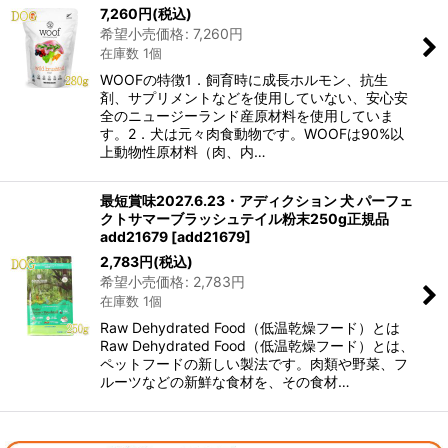
7,260
円
(税込)
希望小売価格
:
7,260
円
在庫数 1個
WOOFの特徴1．飼育時に成長ホルモン、抗生
剤、サプリメントなどを使用していない、安心安
全のニュージーランド産原材料を使用していま
す。2．犬は元々肉食動物です。WOOFは90%以
上動物性原材料（肉、内…
最短賞味2027.6.23・アディクション 犬 パーフェ
クトサマーブラッシュテイル粉末250g正規品
add21679
[
add21679
]
2,783
円
(税込)
希望小売価格
:
2,783
円
在庫数 1個
Raw Dehydrated Food（低温乾燥フード）とは
Raw Dehydrated Food（低温乾燥フード）とは、
ペットフードの新しい製法です。肉類や野菜、フ
ルーツなどの新鮮な食材を、その食材…