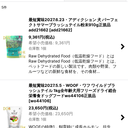
5
件
表示数
:
最短賞味2027.6.23・アディクション 犬 パーフェ
クトサマーブラッシュテイル粉末910g正規品
在庫あり
add21662
[
add21662
]
9,361
円
(税込)
並び順
:
希望小売価格
:
9,361
円
在庫数 1個
絞り込む
Raw Dehydrated Food（低温乾燥フード）とは
Raw Dehydrated Food（低温乾燥フード）とは、
ペットフードの新しい製法です。肉類や野菜、フ
ルーツなどの新鮮な食材を、その食材…
最短賞味2027.5.5・WOOF・ワフ ワイルドブラ
ッシュテイル 1kg全年齢犬用フリーズドライ総合
栄養食ドッグフードwo44106正規品
[
wo44106
]
23,650
円
(税込)
希望小売価格
:
23,650
円
在庫数 1個
WOOFの特徴1．飼育時に成長ホルモン、抗生