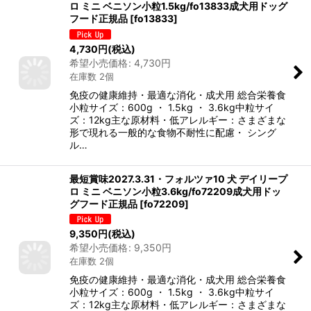
ロ ミニ ベニソン小粒1.5kg/fo13833成犬用ドッグ
フード正規品
[
fo13833
]
4,730
円
(税込)
希望小売価格
:
4,730
円
在庫数 2個
免疫の健康維持・最適な消化・成犬用 総合栄養食
小粒サイズ：600g ・ 1.5kg ・ 3.6kg中粒サイ
ズ：12kg主な原材料・低アレルギー：さまざまな
形で現れる一般的な食物不耐性に配慮・ シング
ル…
最短賞味2027.3.31・フォルツァ10 犬 デイリープ
ロ ミニ ベニソン小粒3.6kg/fo72209成犬用ドッ
グフード正規品
[
fo72209
]
9,350
円
(税込)
希望小売価格
:
9,350
円
在庫数 2個
免疫の健康維持・最適な消化・成犬用 総合栄養食
小粒サイズ：600g ・ 1.5kg ・ 3.6kg中粒サイ
ズ：12kg主な原材料・低アレルギー：さまざまな