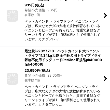
935
円
(税込)
希望小売価格
:
935
円
在庫数 1個
ペットカインド トライプドライ ベニソントライ
プは、広大なカナダの大地で放牧飼育されている
ベニソンとビーフから得られた、貴重で新鮮なグ
リーントライプが第1・第2原料として使用されて
います。カナダフレッ…
最短賞味2027.7.10・ペットカインド 犬ベニソン
トライプ 11.34kg大袋 全年齢犬用トライプドライ
穀物不使用ドッグフードPetKind正規品pk40009
[
pk40009
]
23,650
円
(税込)
希望小売価格
:
23,650
円
在庫数 2個
ペットカインド トライプドライ ベニソントライ
プは、広大なカナダの大地で放牧飼育されている
ベニソンとビーフから得られた、貴重で新鮮なグ
リーントライプが第1・第2原料として使用されて
います。カナダフレッ…