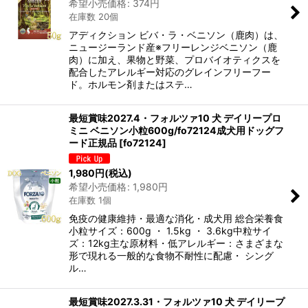
希望小売価格
:
374
円
在庫数 20個
アディクション ビバ・ラ・ベニソン（鹿肉）は、
ニュージーランド産※フリーレンジベニソン（鹿
肉）に加え、果物と野菜、プロバイオティクスを
配合したアレルギー対応のグレインフリーフー
ド。ホルモン剤またはステ…
最短賞味2027.4・フォルツァ10 犬 デイリープロ
ミニ ベニソン小粒600g/fo72124成犬用ドッグフ
ード正規品
[
fo72124
]
1,980
円
(税込)
希望小売価格
:
1,980
円
在庫数 1個
免疫の健康維持・最適な消化・成犬用 総合栄養食
小粒サイズ：600g ・ 1.5kg ・ 3.6kg中粒サイ
ズ：12kg主な原材料・低アレルギー：さまざまな
形で現れる一般的な食物不耐性に配慮・ シング
ル…
最短賞味2027.3.31・フォルツァ10 犬 デイリープ