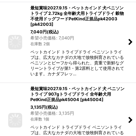
最短賞味2027.9.15・ペットカインド 犬ベニソン
トライプ 2.72kg 全年齢犬用トライプドライ 穀物
不使用ドッグフードPetKind正規品pk42003
[
pk42003
]
7,040
円
(税込)
希望小売価格
:
7,040
円
在庫数 2個
ペットカインド トライプドライ ベニソントライ
プは、広大なカナダの大地で放牧飼育されている
ベニソンとビーフから得られた、貴重で新鮮なグ
リーントライプが第1・第2原料として使用されて
います。カナダフレッ…
最短賞味2027.9.15・ペットカインド 犬 ベニソン
トライプ 907gトライプドライ 全年齢犬用
PetKind正規品pk45004
[
pk45004
]
3,135
円
(税込)
希望小売価格
:
3,135
円
在庫数 1個
ペットカインド トライプドライ ベニソントライ
プは、広大なカナダの大地で放牧飼育されている