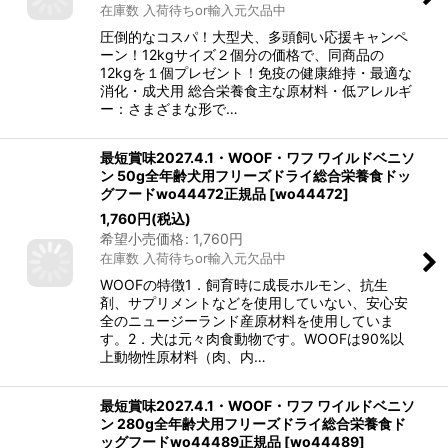
在庫数 入荷待ちor輸入元欠品中
圧倒的なコスパ！大型犬、多頭飼い応援キャンペ
ーン！12kgサイズ２個分の価格で、同商品の
12kgを１個プレゼント！免疫の健康維持・最適な
消化・成犬用 総合栄養食主な原材料・低アレルギ
ー：さまざまな形で…
最短賞味2027.4.1・WOOF・ワフ ワイルドベニソ
ン 50g全年齢犬用フリーズドライ総合栄養食ドッ
グフードwo44472正規品
[
wo44472
]
1,760
円
(税込)
希望小売価格
:
1,760
円
在庫数 入荷待ちor輸入元欠品中
WOOFの特徴1．飼育時に成長ホルモン、抗生
剤、サプリメントなどを使用していない、安心安
全のニュージーランド産原材料を使用していま
す。2．犬は元々肉食動物です。WOOFは90%以
上動物性原材料（肉、内…
最短賞味2027.4.1・WOOF・ワフ ワイルドベニソ
ン 280g全年齢犬用フリーズドライ総合栄養食ド
ッグフードwo44489正規品
[
wo44489
]