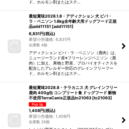
ド。ホルモン剤またはステ…
最短賞味2028.1.8・アディクション 犬 ビバ・
ラ・ベニソン 1.8kg全年齢犬用ドッグフード正規
品add11151
[
add11151
]
6,831
円
(税込)
希望小売価格
:
6,831
円
在庫数 4個
アディクション ビバ・ラ・ベニソン（鹿肉）は、
ニュージーランド産※フリーレンジベニソン（鹿
肉）に加え、果物と野菜、プロバイオティクスを
配合したアレルギー対応のグレインフリーフー
ド。ホルモン剤またはステ…
最短賞味2028.8・テラカニス 犬 グレインフリー
鹿肉 400g缶 コンプリート食 ドッグフード 穀物
不使用TerraCanis正規品tc21063
[
tc21063
]
1,408
円
(税込)
希望小売価格
:
1,408
円
在庫数 26個