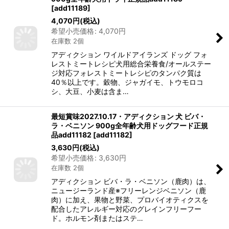
[
add11189
]
4,070
円
(税込)
希望小売価格
:
4,070
円
在庫数 2個
アディクション ワイルドアイランズ ドッグ フォ
レストミートレシピ犬用総合栄養食/オールステー
ジ対応フォレストミートレシピのタンパク質は
40％以上です。穀物、ジャガイモ、トウモロコ
シ、大豆、小麦は含ま…
最短賞味2027.10.17・アディクション 犬 ビバ・
ラ・ベニソン 900g全年齢犬用ドッグフード正規
品add11182
[
add11182
]
3,630
円
(税込)
希望小売価格
:
3,630
円
在庫数 2個
アディクション ビバ・ラ・ベニソン（鹿肉）は、
ニュージーランド産※フリーレンジベニソン（鹿
肉）に加え、果物と野菜、プロバイオティクスを
配合したアレルギー対応のグレインフリーフー
ド。ホルモン剤またはステ…