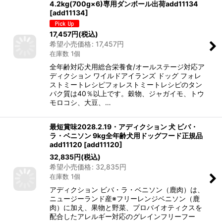
4.2kg(700g×6)専用ダンボール出荷add11134
[
add11134
]
17,457
円
(税込)
希望小売価格
:
17,457
円
在庫数 1個
全年齢対応犬用総合栄養食/オールステージ対応ア
ディクション ワイルドアイランズ ドッグ フォレ
ストミートレシピフォレストミートレシピのタン
パク質は40％以上です。穀物、ジャガイモ、トウ
モロコシ、大豆、…
最短賞味2028.2.19・アディクション 犬 ビバ・
ラ・ベニソン 9kg全年齢犬用ドッグフード正規品
add11120
[
add11120
]
32,835
円
(税込)
希望小売価格
:
32,835
円
在庫数 1個
アディクション ビバ・ラ・ベニソン（鹿肉）は、
ニュージーランド産※フリーレンジベニソン（鹿
肉）に加え、果物と野菜、プロバイオティクスを
配合したアレルギー対応のグレインフリーフー