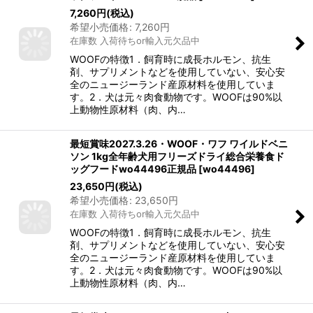
7,260
円
(税込)
希望小売価格
:
7,260
円
在庫数 入荷待ちor輸入元欠品中
WOOFの特徴1．飼育時に成長ホルモン、抗生
剤、サプリメントなどを使用していない、安心安
全のニュージーランド産原材料を使用していま
す。2．犬は元々肉食動物です。WOOFは90%以
上動物性原材料（肉、内…
最短賞味2027.3.26・WOOF・ワフ ワイルドベニ
ソン 1kg全年齢犬用フリーズドライ総合栄養食ド
ッグフードwo44496正規品
[
wo44496
]
23,650
円
(税込)
希望小売価格
:
23,650
円
在庫数 入荷待ちor輸入元欠品中
WOOFの特徴1．飼育時に成長ホルモン、抗生
剤、サプリメントなどを使用していない、安心安
全のニュージーランド産原材料を使用していま
す。2．犬は元々肉食動物です。WOOFは90%以
上動物性原材料（肉、内…