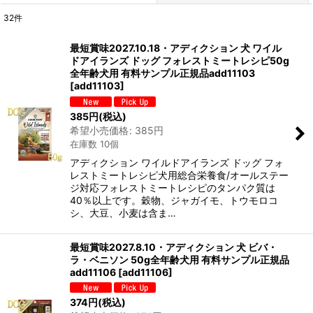
32
件
表示数
:
最短賞味2027.10.18・アディクション 犬 ワイル
ドアイランズ ドッグ フォレストミートレシピ50g
在庫あり
全年齢犬用 有料サンプル正規品add11103
[
add11103
]
並び順
:
385
円
(税込)
希望小売価格
:
385
円
絞り込む
在庫数 10個
アディクション ワイルドアイランズ ドッグ フォ
レストミートレシピ犬用総合栄養食/オールステー
ジ対応フォレストミートレシピのタンパク質は
40％以上です。穀物、ジャガイモ、トウモロコ
シ、大豆、小麦は含ま…
最短賞味2027.8.10・アディクション 犬 ビバ・
ラ・ベニソン 50g全年齢犬用 有料サンプル正規品
add11106
[
add11106
]
374
円
(税込)