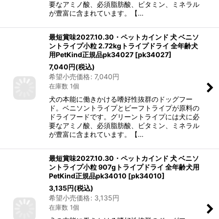
要なアミノ酸、必須脂肪酸、ビタミン、ミネラル
が豊富に含まれています。【…
最短賞味2027.10.30・ペットカインド 犬 ベニソ
ントライプ小粒 2.72kgトライプドライ 全年齢犬
用PetKind正規品pk34027
[
pk34027
]
7,040
円
(税込)
希望小売価格
:
7,040
円
在庫数 1個
犬の本能に働きかける嗜好性抜群のドッグフー
ド。ベニソントライプとビーフトライプが原料の
ドライフードです。グリーントライプには犬に必
要なアミノ酸、必須脂肪酸、ビタミン、ミネラル
が豊富に含まれています。【…
最短賞味2027.10.30・ペットカインド 犬 ベニソ
ントライプ小粒 907gトライプドライ 全年齢犬用
PetKind正規品pk34010
[
pk34010
]
3,135
円
(税込)
希望小売価格
:
3,135
円
在庫数 1個