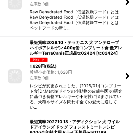
在庫数 3個
Raw Dehydrated Food（低温乾燥フード）とは
Raw Dehydrated Food（低温乾燥フード）とは
Raw Dehydrated Food（低温乾燥フード）とは、
ペットフードの新し…
最短賞味2028.10・テラカニス 犬 アンテロープ
ハイポアレルゲン 400g缶コンプリート食 低アレ
ルギーTerraCanis正規品tc02424
[
tc02424
]
1,628
円
(税込)
希望小売価格
:
1,628
円
在庫数 9個
レシピが変更されました。(2026/01)[コンプリー
ト食]Dr.Martin(ドイツの小動物の皮膚科医)の研究
に基づき食物アレルギーや不耐性に悩まされてい
る、犬種やサイズを問わず全ての愛犬に適して
い…
最短賞味2027.10.18・アディクション 犬 ワイル
ドアイランズ ドッグ フォレストミートレシピ
900g全年齢犬用ドライ正規品add11189