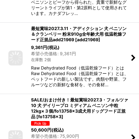
ベニソンとビーフから得られた、貴重で新鮮なグ
リーントライプが第1・第2原料として使用されて
います。カナダフレッ…
最短賞味2027.3.11・アディクション 犬 ベニソン
＆クランベリー 粉末910g全年齢犬用 低温乾燥フ
ード正規品add21969
[
add21969
]
9,361
円
(税込)
希望小売価格
:
9,361
円
在庫数 2個
Raw Dehydrated Food（低温乾燥フード）とは
Raw Dehydrated Food（低温乾燥フード）とは、
ペットフードの新しい製法です。肉類や野菜、フ
ルーツなどの新鮮な食材を、その食材…
SALE/おまけ付き！最短賞味2027.3・フォルツァ
10 犬 デイリープロ ミディアム ベニソン中粒
12kg×３個/fo13758x3成犬用ドッグフード正規
品
[
fo13758x3
]
50,600
円
(税込)
希望小売価格
:
75,900
円