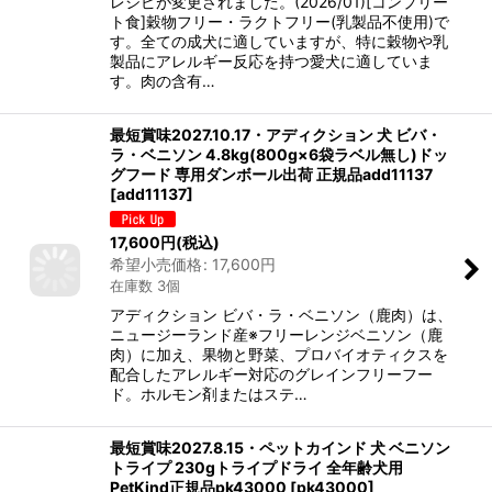
レシピが変更されました。(2026/01)[コンプリー
ト食]穀物フリー・ラクトフリー(乳製品不使用)で
す。全ての成犬に適していますが、特に穀物や乳
製品にアレルギー反応を持つ愛犬に適していま
す。肉の含有…
最短賞味2027.10.17・アディクション 犬 ビバ・
ラ・ベニソン 4.8kg(800g×6袋ラベル無し)ドッ
グフード 専用ダンボール出荷 正規品add11137
[
add11137
]
17,600
円
(税込)
希望小売価格
:
17,600
円
在庫数 3個
アディクション ビバ・ラ・ベニソン（鹿肉）は、
ニュージーランド産※フリーレンジベニソン（鹿
肉）に加え、果物と野菜、プロバイオティクスを
配合したアレルギー対応のグレインフリーフー
ド。ホルモン剤またはステ…
最短賞味2027.8.15・ペットカインド 犬 ベニソン
トライプ 230gトライプドライ 全年齢犬用
PetKind正規品pk43000
[
pk43000
]