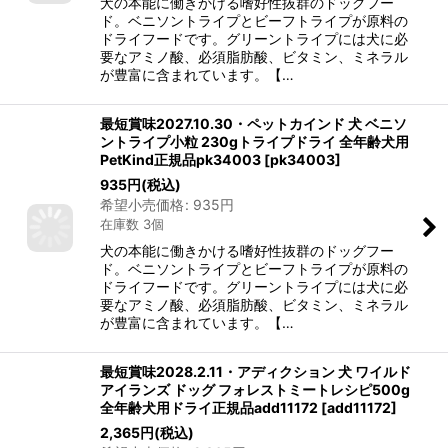
犬の本能に働きかける嗜好性抜群のドッグフー
ド。ベニソントライプとビーフトライプが原料の
ドライフードです。グリーントライプには犬に必
要なアミノ酸、必須脂肪酸、ビタミン、ミネラル
が豊富に含まれています。【…
最短賞味2027.10.30・ペットカインド 犬 ベニソ
ントライプ小粒 230gトライプドライ 全年齢犬用
PetKind正規品pk34003
[
pk34003
]
935
円
(税込)
希望小売価格
:
935
円
在庫数 3個
犬の本能に働きかける嗜好性抜群のドッグフー
ド。ベニソントライプとビーフトライプが原料の
ドライフードです。グリーントライプには犬に必
要なアミノ酸、必須脂肪酸、ビタミン、ミネラル
が豊富に含まれています。【…
最短賞味2028.2.11・アディクション 犬 ワイルド
アイランズ ドッグ フォレストミートレシピ500g
全年齢犬用ドライ正規品add11172
[
add11172
]
2,365
円
(税込)