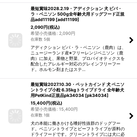
最短賞味2028.2.19・アディクション 犬 ビバ・
ラ・ベニソン 500g全年齢犬用ドッグフード正規
品add11199
[
add11199
]
2,090
円
(税込)
希望小売価格
:
2,090
円
在庫数 5個
アディクション ビバ・ラ・ベニソン（鹿肉）は、
ニュージーランド産※フリーレンジベニソン（鹿
肉）に加え、果物と野菜、プロバイオティクスを
配合したアレルギー対応のグレインフリーフー
ド。ホルモン剤またはステ…
最短賞味2027.10.30・ペットカインド 犬 ベニソ
ントライプ小粒 6.35kgトライプドライ 全年齢犬
用PetKind正規品pk34034
[
pk34034
]
15,400
円
(税込)
希望小売価格
:
15,400
円
在庫数 1個
犬の本能に働きかける嗜好性抜群のドッグフー
ド。ベニソントライプとビーフトライプが原料の
ドライフードです。グリーントライプには犬に必