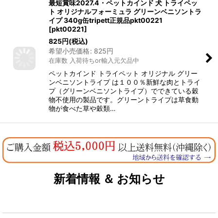
最短賞味2027.4・ペットカインド 犬 トライペッ
ト オリジナルフォーミュラ グリーンベニソントラ
イプ 340g缶tripett正規品pkt00221
[
pkt00221
]
825
円
(税込)
希望小売価格
:
825
円
在庫数 入荷待ちor輸入元欠品中
ペットカインド トライペット オリジナル グリー
ンベニソントライプ は１００％新鮮な肉とトライ
プ（グリーンベニソントライプ）でできている穀
物不使用の製品です。グリーントライプは草食動
物が食べた草や穀類…
新着情報 ＆ お知らせ