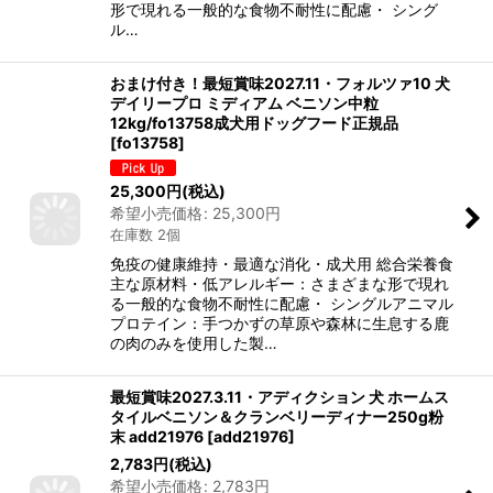
形で現れる一般的な食物不耐性に配慮・ シング
ル…
おまけ付き！最短賞味2027.11・フォルツァ10 犬
デイリープロ ミディアム ベニソン中粒
12kg/fo13758成犬用ドッグフード正規品
[
fo13758
]
25,300
円
(税込)
希望小売価格
:
25,300
円
在庫数 2個
免疫の健康維持・最適な消化・成犬用 総合栄養食
主な原材料・低アレルギー：さまざまな形で現れ
る一般的な食物不耐性に配慮・ シングルアニマル
プロテイン：手つかずの草原や森林に生息する鹿
の肉のみを使用した製…
最短賞味2027.3.11・アディクション 犬 ホームス
タイルベニソン＆クランベリーディナー250g粉
末 add21976
[
add21976
]
2,783
円
(税込)
希望小売価格
:
2,783
円