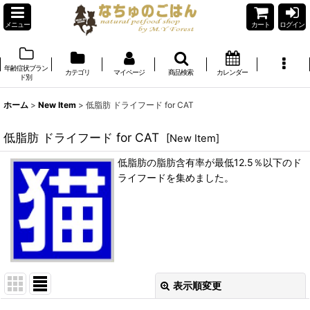
メニュー
カート
ログイン
年齢症状ブラン
カテゴリ
マイページ
商品検索
カレンダー
ド別
ホーム
>
New Item
>
低脂肪 ドライフード for CAT
低脂肪 ドライフード for CAT
[
New Item
]
低脂肪の脂肪含有率が最低12.5％以下のド
ライフードを集めました。
表示順変更
閉じる