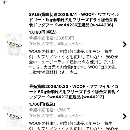
3
件
表示数
:
SALE/賞味切迫2026.6.11・WOOF・ワフ ワイル
ドゴート1kg全年齢犬用フリーズドライ総合栄養
在庫あり
食ドッグフードwo44236正規品
[
wo44236
]
17,160
円
(税込)
並び順
:
希望小売価格
:
23,650
円
在庫数 入荷待ちor輸入元欠品中
絞り込む
WOOFの特徴1．飼育時に成長ホルモン、抗生
剤、サプリメントなどを使用していない、安心安
全のニュージーランド産原材料を使用していま
す。2．犬は元々肉食動物です。WOOFは90%以
上動物性原材料（肉、内…
最短賞味2026.10.23・WOOF・ワフ ワイルドゴ
ート 50g全年齢犬用フリーズドライ総合栄養食ド
ッグフードwo44212正規品
[
wo44212
]
1,760
円
(税込)
希望小売価格
:
1,760
円
在庫数 入荷待ちor輸入元欠品中
WOOFの特徴1．飼育時に成長ホルモン、抗生
剤、サプリメントなどを使用していない、安心安