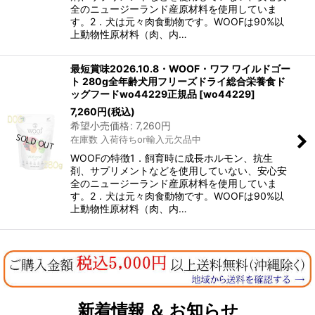
全のニュージーランド産原材料を使用していま
す。2．犬は元々肉食動物です。WOOFは90%以
上動物性原材料（肉、内…
最短賞味2026.10.8・WOOF・ワフ ワイルドゴー
ト 280g全年齢犬用フリーズドライ総合栄養食ド
ッグフードwo44229正規品
[
wo44229
]
7,260
円
(税込)
希望小売価格
:
7,260
円
在庫数 入荷待ちor輸入元欠品中
WOOFの特徴1．飼育時に成長ホルモン、抗生
剤、サプリメントなどを使用していない、安心安
全のニュージーランド産原材料を使用していま
す。2．犬は元々肉食動物です。WOOFは90%以
上動物性原材料（肉、内…
新着情報 ＆ お知らせ