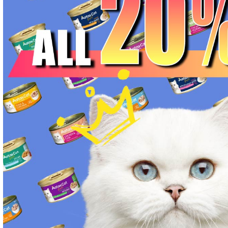
胃腸ケア対応 フード for DOG
口腔内・喉ケア対応商品 犬用
心臓ケア対応ドッグフード
皮膚・被毛ケア対応 フード for DOG
低脂肪 ドライフード for DOG
特集 ドッグフードの涙やけ対策
特集 穀物不使用 ドッグフード（ドライ）