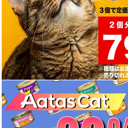
成犬用 フード for DOG
シニア犬用フード for DOG
食物アレルギー対応 ドッグフード
腎臓ケア対応ドッグフード
関節サポート対応 フード for DOG
肝臓ケア対応ドッグフード
肥満ケア対応 フード for DOG
泌尿器ケア対応 フード for DOG