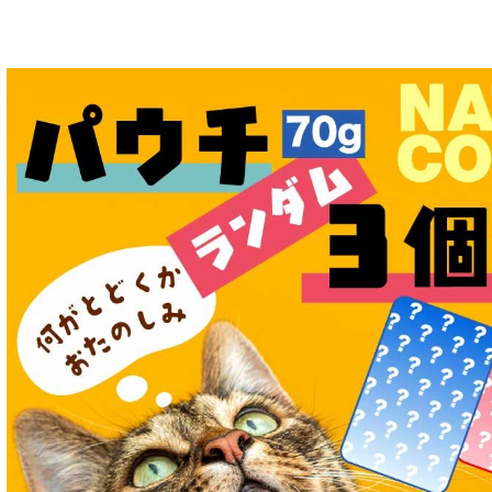
特集 グリーントライプ（第４胃）とは
特集 フリーズドライ
特集 エアドライフード
特殊製法のドッグフード
特殊製法のキャットフード
全年齢対応 フード for DOG
パピー用 フード for DOG