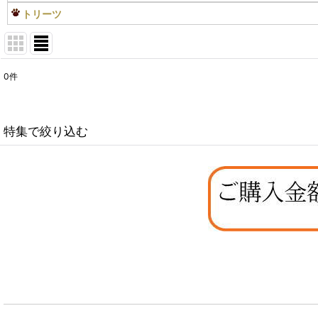
トリーツ
0
件
表示数
:
在庫あり
特集で絞り込む
並び順
:
なちゅのオリジナルセット
お試しドライフード少量パック犬用
お試しドライフード少量パック猫用
特集：大型犬＆多頭飼い用：セット＆大袋ドッグフード